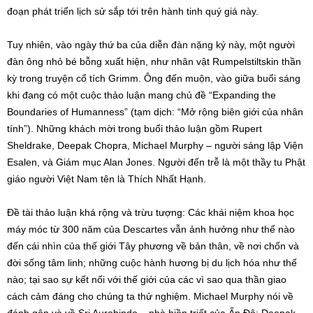
đoạn phát triển lịch sử sắp tới trên hành tinh quý giá này.
Tuy nhiên, vào ngày thứ ba của diễn đàn nặng ký này, một người
đàn ông nhỏ bé bỗng xuất hiện, như nhân vật Rumpelstiltskin thần
kỳ trong truyện cổ tích Grimm. Ông đến muộn, vào giữa buổi sáng
khi đang có một cuộc thảo luận mang chủ đề “Expanding the
Boundaries of Humanness” (tạm dịch: “Mở rộng biên giới của nhân
tính”). Những khách mời trong buổi thảo luận gồm Rupert
Sheldrake, Deepak Chopra, Michael Murphy – người sáng lập Viện
Esalen, và Giám mục Alan Jones. Người đến trễ là một thầy tu Phật
giáo người Việt Nam tên là Thích Nhất Hạnh.
Đề tài thảo luận khá rộng và trừu tượng: Các khái niệm khoa học
máy móc từ 300 năm của Descartes vẫn ảnh hưởng như thế nào
đến cái nhìn của thế giới Tây phương về bản thân, về nơi chốn và
đời sống tâm linh; những cuộc hành hương bị du lịch hóa như thế
nào; tại sao sự kết nối với thế giới của các vì sao qua thần giao
cách cảm đáng cho chúng ta thử nghiệm. Michael Murphy nói về