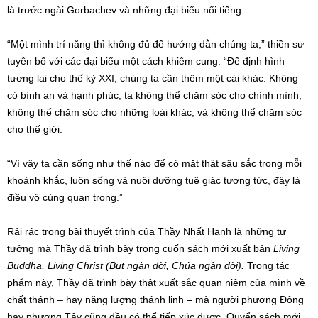
là trước ngài Gorbachev và những đại biểu nổi tiếng.
“Một mình trí năng thì không đủ để hướng dẫn chúng ta,” thiền sư
tuyên bố với các đại biểu một cách khiêm cung. “Để định hình
tương lai cho thế kỷ XXI, chúng ta cần thêm một cái khác. Không
có bình an và hạnh phúc, ta không thể chăm sóc cho chính mình,
không thể chăm sóc cho những loài khác, và không thể chăm sóc
cho thế giới.
“Vì vậy ta cần sống như thế nào để có mặt thật sâu sắc trong mỗi
khoảnh khắc, luôn sống và nuôi dưỡng tuệ giác tương tức, đây là
điều vô cùng quan trọng.”
Rải rác trong bài thuyết trình của Thầy Nhất Hạnh là những tư
tưởng mà Thầy đã trình bày trong cuốn sách mới xuất bản
Living
Buddha, Living Christ (Bụt ngàn đời, Chúa ngàn đời).
Trong tác
phẩm này, Thầy đã trình bày thật xuất sắc quan niệm của mình về
chất thánh – hay năng lượng thánh linh – mà người phương Đông
hay phương Tây cũng đều có thể tiếp xúc được. Quyển sách mới