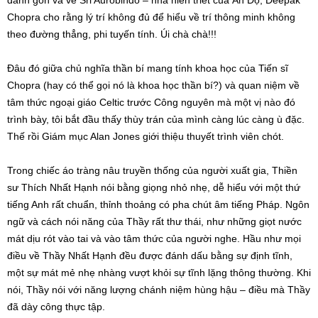
đánh gôn và về Sri Aurobindo – nhà hiền triết của Ấn Độ; Deepak
Chopra cho rằng lý trí không đủ để hiểu về trí thông minh không
theo đường thẳng, phi tuyến tính. Úi chà chà!!!
Đâu đó giữa chủ nghĩa thần bí mang tính khoa học của Tiến sĩ
Chopra (hay có thể gọi nó là khoa học thần bí?) và quan niệm về
tâm thức ngoại giáo Celtic trước Công nguyên mà một vị nào đó
trình bày, tôi bắt đầu thấy thùy trán của mình càng lúc càng ù đặc.
Thế rồi Giám mục Alan Jones giới thiệu thuyết trình viên chót.
Trong chiếc áo tràng nâu truyền thống của người xuất gia, Thiền
sư Thích Nhất Hạnh nói bằng giọng nhỏ nhẹ, dễ hiểu với một thứ
tiếng Anh rất chuẩn, thỉnh thoảng có pha chút âm tiếng Pháp. Ngôn
ngữ và cách nói năng của Thầy rất thư thái, như những giọt nước
mát dịu rót vào tai và vào tâm thức của người nghe. Hầu như mọi
điều về Thầy Nhất Hạnh đều được đánh dấu bằng sự định tĩnh,
một sự mát mẻ nhẹ nhàng vượt khỏi sự tĩnh lặng thông thường. Khi
nói, Thầy nói với năng lượng chánh niệm hùng hậu – điều mà Thầy
đã dày công thực tập.