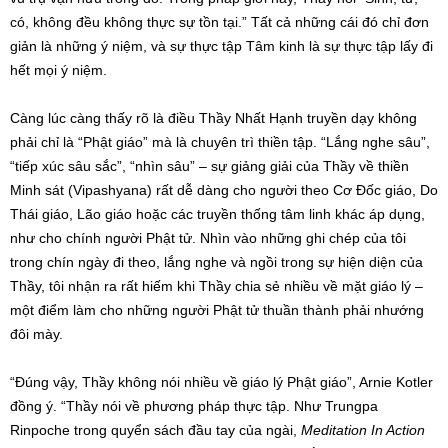
có, không đều không thực sự tồn tại.” Tất cả những cái đó chỉ đơn
giản là những ý niệm, và sự thực tập Tâm kinh là sự thực tập lấy đi
hết mọi ý niệm.
Càng lúc càng thấy rõ là điều Thầy Nhất Hạnh truyền dạy không
phải chỉ là “Phật giáo” mà là chuyên trì thiền tập. “Lắng nghe sâu”,
“tiếp xúc sâu sắc”, “nhìn sâu” – sự giảng giải của Thầy về thiền
Minh sát (Vipashyana) rất dễ dàng cho người theo Cơ Đốc giáo, Do
Thái giáo, Lão giáo hoặc các truyền thống tâm linh khác áp dụng,
như cho chính người Phật tử. Nhìn vào những ghi chép của tôi
trong chín ngày đi theo, lắng nghe và ngồi trong sự hiện diện của
Thầy, tôi nhận ra rất hiếm khi Thầy chia sẻ nhiều về mặt giáo lý –
một điểm làm cho những người Phật tử thuần thành phải nhướng
đôi mày.
“Đúng vậy, Thầy không nói nhiều về giáo lý Phật giáo”, Arnie Kotler
đồng ý. “Thầy nói về phương pháp thực tập. Như Trungpa
Rinpoche trong quyển sách đầu tay của ngài,
Meditation In Action