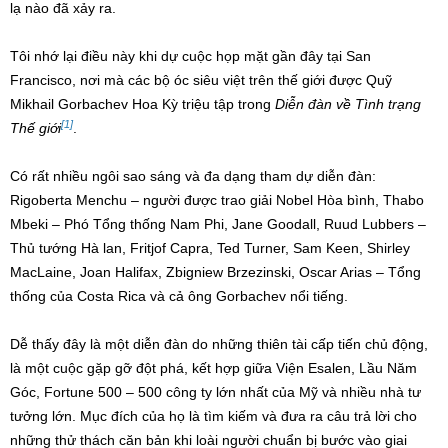
lạ nào đã xảy ra.
Tôi nhớ lại điều này khi dự cuộc họp mặt gần đây tại San
Francisco, nơi mà các bộ óc siêu việt trên thế giới được Quỹ
Mikhail Gorbachev Hoa Kỳ triệu tập trong
Diễn đàn về Tình trạng
[1]
Thế giới
.
Có rất nhiều ngôi sao sáng và đa dạng tham dự diễn đàn:
Rigoberta Menchu – người được trao giải Nobel Hòa bình, Thabo
Mbeki – Phó Tổng thống Nam Phi, Jane Goodall, Ruud Lubbers –
Thủ tướng Hà lan, Fritjof Capra, Ted Turner, Sam Keen, Shirley
MacLaine, Joan Halifax, Zbigniew Brzezinski, Oscar Arias – Tổng
thống của Costa Rica và cả ông Gorbachev nổi tiếng.
Dễ thấy đây là một diễn đàn do những thiên tài cấp tiến chủ động,
là một cuộc gặp gỡ đột phá, kết hợp giữa Viện Esalen, Lầu Năm
Góc, Fortune 500 – 500 công ty lớn nhất của Mỹ và nhiều nhà tư
tưởng lớn. Mục đích của họ là tìm kiếm và đưa ra câu trả lời cho
những thử thách căn bản khi loài người chuẩn bị bước vào giai