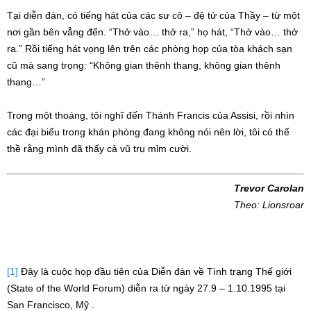
Tại diễn đàn, có tiếng hát của các sư cô – đệ tử của Thầy – từ một
nơi gần bên vẳng đến. “Thở vào… thở ra,” họ hát, “Thở vào… thở
ra.” Rồi tiếng hát vọng lên trên các phòng họp của tòa khách sạn
cũ mà sang trọng: “Không gian thênh thang, không gian thênh
thang…”
Trong một thoáng, tôi nghĩ đến Thánh Francis của Assisi, rồi nhìn
các đại biểu trong khán phòng đang không nói nên lời, tôi có thể
thề rằng mình đã thấy cả vũ trụ mỉm cười.
Trevor
Carolan
Theo: L
ionsroar
[1]
Đây là cuộc họp đầu tiên của Diễn đàn về Tình trạng Thế giới
(State of the World Forum) diễn ra từ ngày 27.9 – 1.10.1995 tại
San Francisco, Mỹ .