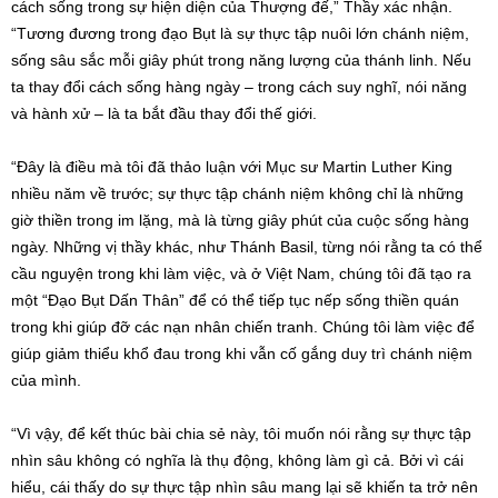
cách sống trong sự hiện diện của Thượng đế,” Thầy xác nhận.
“Tương đương trong đạo Bụt là sự thực tập nuôi lớn chánh niệm,
sống sâu sắc mỗi giây phút trong năng lượng của thánh linh. Nếu
ta thay đổi cách sống hàng ngày – trong cách suy nghĩ, nói năng
và hành xử – là ta bắt đầu thay đổi thế giới.
“Đây là điều mà tôi đã thảo luận với Mục sư Martin Luther King
nhiều năm về trước; sự thực tập chánh niệm không chỉ là những
giờ thiền trong im lặng, mà là từng giây phút của cuộc sống hàng
ngày. Những vị thầy khác, như Thánh Basil, từng nói rằng ta có thể
cầu nguyện trong khi làm việc, và ở Việt Nam, chúng tôi đã tạo ra
một “Đạo Bụt Dấn Thân” để có thể tiếp tục nếp sống thiền quán
trong khi giúp đỡ các nạn nhân chiến tranh. Chúng tôi làm việc để
giúp giảm thiểu khổ đau trong khi vẫn cố gắng duy trì chánh niệm
của mình.
“Vì vậy, để kết thúc bài chia sẻ này, tôi muốn nói rằng sự thực tập
nhìn sâu không có nghĩa là thụ động, không làm gì cả. Bởi vì cái
hiểu, cái thấy do sự thực tập nhìn sâu mang lại sẽ khiến ta trở nên