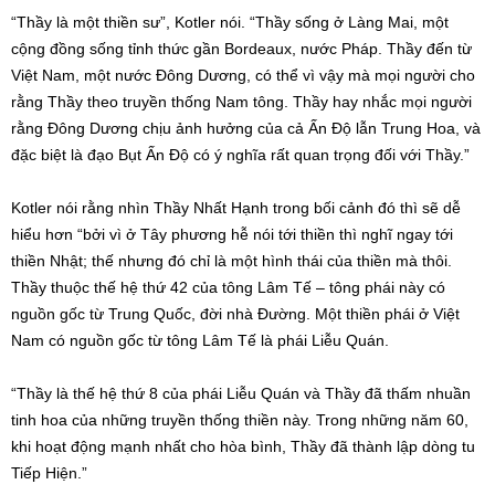
“Thầy là một thiền sư”, Kotler nói. “Thầy sống ở Làng Mai, một
cộng đồng sống tỉnh thức gần Bordeaux, nước Pháp. Thầy đến từ
Việt Nam, một nước Đông Dương, có thể vì vậy mà mọi người cho
rằng Thầy theo truyền thống Nam tông. Thầy hay nhắc mọi người
rằng Đông Dương chịu ảnh hưởng của cả Ấn Độ lẫn Trung Hoa, và
đặc biệt là đạo Bụt Ấn Độ có ý nghĩa rất quan trọng đối với Thầy.”
Kotler nói rằng nhìn Thầy Nhất Hạnh trong bối cảnh đó thì sẽ dễ
hiểu hơn “bởi vì ở Tây phương hễ nói tới thiền thì nghĩ ngay tới
thiền Nhật; thế nhưng đó chỉ là một hình thái của thiền mà thôi.
Thầy thuộc thế hệ thứ 42 của tông Lâm Tế – tông phái này có
nguồn gốc từ Trung Quốc, đời nhà Đường. Một thiền phái ở Việt
Nam có nguồn gốc từ tông Lâm Tế là phái Liễu Quán.
“Thầy là thế hệ thứ 8 của phái Liễu Quán và Thầy đã thấm nhuần
tinh hoa của những truyền thống thiền này. Trong những năm 60,
khi hoạt động mạnh nhất cho hòa bình, Thầy đã thành lập dòng tu
Tiếp Hiện.”