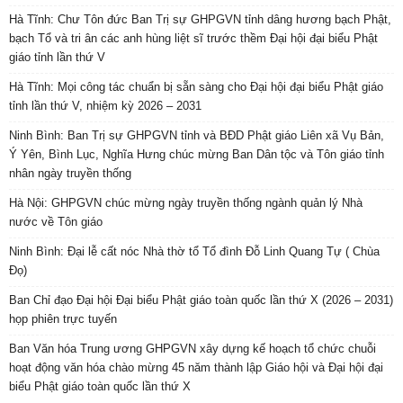
Hà Tĩnh: Chư Tôn đức Ban Trị sự GHPGVN tỉnh dâng hương bạch Phật,
bạch Tổ và tri ân các anh hùng liệt sĩ trước thềm Đại hội đại biểu Phật
giáo tỉnh lần thứ V
Hà Tĩnh: Mọi công tác chuẩn bị sẵn sàng cho Đại hội đại biểu Phật giáo
tỉnh lần thứ V, nhiệm kỳ 2026 – 2031
Ninh Bình: Ban Trị sự GHPGVN tỉnh và BĐD Phật giáo Liên xã Vụ Bản,
Ý Yên, Bình Lục, Nghĩa Hưng chúc mừng Ban Dân tộc và Tôn giáo tỉnh
nhân ngày truyền thống
Hà Nội: GHPGVN chúc mừng ngày truyền thống ngành quản lý Nhà
nước về Tôn giáo
Ninh Bình: Đại lễ cất nóc Nhà thờ tổ Tổ đình Đỗ Linh Quang Tự ( Chùa
Đọ)
Ban Chỉ đạo Đại hội Đại biểu Phật giáo toàn quốc lần thứ X (2026 – 2031)
họp phiên trực tuyến
Ban Văn hóa Trung ương GHPGVN xây dựng kế hoạch tổ chức chuỗi
hoạt động văn hóa chào mừng 45 năm thành lập Giáo hội và Đại hội đại
biểu Phật giáo toàn quốc lần thứ X