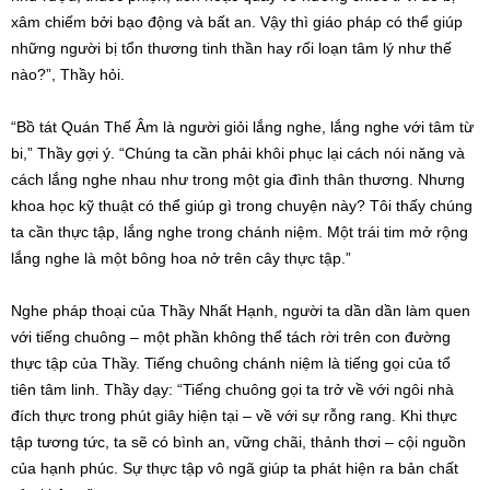
xâm chiếm bởi bạo động và bất an. Vậy thì giáo pháp có thể giúp
những người bị tổn thương tinh thần hay rối loạn tâm lý như thế
nào?”, Thầy hỏi.
“Bồ tát Quán Thế Âm là người giỏi lắng nghe, lắng nghe với tâm từ
bi,” Thầy gợi ý. “Chúng ta cần phải khôi phục lại cách nói năng và
cách lắng nghe nhau như trong một gia đình thân thương. Nhưng
khoa học kỹ thuật có thể giúp gì trong chuyện này? Tôi thấy chúng
ta cần thực tập, lắng nghe trong chánh niệm. Một trái tim mở rộng
lắng nghe là một bông hoa nở trên cây thực tập.”
Nghe pháp thoại của Thầy Nhất Hạnh, người ta dần dần làm quen
với tiếng chuông – một phần không thể tách rời trên con đường
thực tập của Thầy. Tiếng chuông chánh niệm là tiếng gọi của tổ
tiên tâm linh. Thầy dạy: “Tiếng chuông gọi ta trở về với ngôi nhà
đích thực trong phút giây hiện tại – về với sự rỗng rang. Khi thực
tập tương tức, ta sẽ có bình an, vững chãi, thảnh thơi – cội nguồn
của hạnh phúc. Sự thực tập vô ngã giúp ta phát hiện ra bản chất