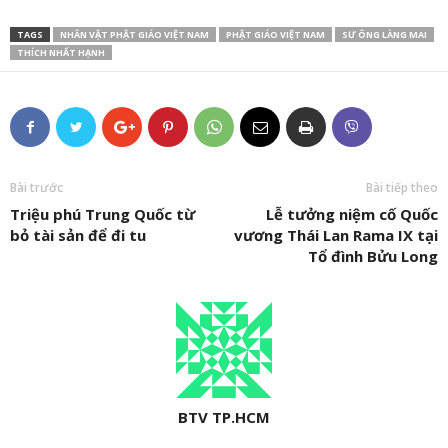
TAGS
NHÂN VẬT PHẬT GIÁO VIỆT NAM
PHẬT GIÁO VIỆT NAM
SƯ ÔNG LÀNG MAI
THÍCH NHẤT HẠNH
Bài trước
Bài tiếp theo
Triệu phú Trung Quốc từ
Lễ tưởng niệm cố Quốc
bỏ tài sản để đi tu
vương Thái Lan Rama IX tại
Tổ đình Bửu Long
BTV TP.HCM