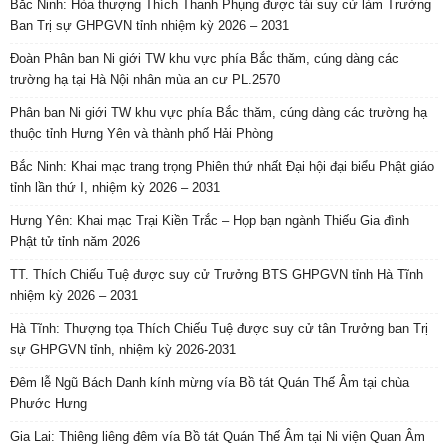
Bắc Ninh: Hòa thượng Thích Thanh Phụng được tái suy cử làm Trưởng
Ban Trị sự GHPGVN tỉnh nhiệm kỳ 2026 – 2031
Đoàn Phân ban Ni giới TW khu vực phía Bắc thăm, cúng dàng các
trường hạ tại Hà Nội nhân mùa an cư PL.2570
Phân ban Ni giới TW khu vực phía Bắc thăm, cúng dàng các trường hạ
thuộc tỉnh Hưng Yên và thành phố Hải Phòng
Bắc Ninh: Khai mạc trang trọng Phiên thứ nhất Đại hội đại biểu Phật giáo
tỉnh lần thứ I, nhiệm kỳ 2026 – 2031
Hưng Yên: Khai mạc Trại Kiền Trắc – Họp bạn ngành Thiếu Gia đình
Phật tử tỉnh năm 2026
TT. Thích Chiếu Tuệ được suy cử Trưởng BTS GHPGVN tỉnh Hà Tĩnh
nhiệm kỳ 2026 – 2031
Hà Tĩnh: Thượng tọa Thích Chiếu Tuệ được suy cử tân Trưởng ban Trị
sự GHPGVN tỉnh, nhiệm kỳ 2026-2031
Đêm lễ Ngũ Bách Danh kính mừng vía Bồ tát Quán Thế Âm tại chùa
Phước Hưng
Gia Lai: Thiêng liêng đêm vía Bồ tát Quán Thế Âm tại Ni viện Quan Âm