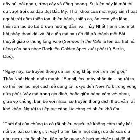
dãy núi nối nhau, rừng cây và đồng hoang. Sự kiện này là một thí
dụ vượt trội của đạo Bụt Bắc Mỹ. Thời khóa của một ngày sinh hoạt
ngoài trời gồm thiền tọa, thiền hành, thiền ca, ăn cơm yên lặng,
thiền ăn táo do Ed Brown hướng dẫn; và Thầy Nhất Hạnh cho một
bài pháp thoại dài và lôi cuốn mà sau đó đã trở thành một Bài
thuyết giáo ở thung lũng Vale (
Sermon in the Vale
là tên bài hát nổi
tiếng của ban nhạc Rock tên Golden Apes xuất phát từ Berlin,
Đức).
“Ngày nay, sự truyền thông đã lan rộng khắp nơi trên thế giới,”
Thầy Nhất Hạnh nhấn mạnh. “E-mail, fax, máy nhắn tin – người ta
có thể liên lạc một cách dễ dàng từ Tokyo đến New York trong vòng
nửa phút. Vậy mà trong gia đình, hoặc giữa hàng xóm với nhau,
giữa vợ chồng, bạn bè với nhau, sự truyền thông đích thực vẫn rất
khó khăn. Người ta tiếp tục càng lúc càng có nhiều khổ đau.
“Thời đại của chúng ta có rất nhiều người trẻ không cảm thấy kết
nối với bất cứ thứ gì, vì vậy họ tìm kiếm một cái gì đó để xoa dịu
như rượu, thuốc phiện, tiền hoặc quay về hướng chiếc ti-vi để bị