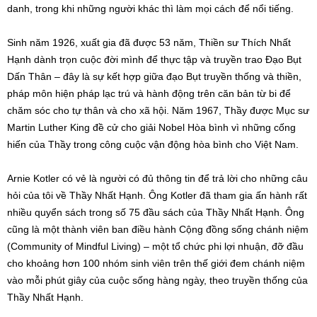
danh, trong khi những người khác thì làm mọi cách để nổi tiếng.
Sinh năm 1926, xuất gia đã được 53 năm, Thiền sư Thích Nhất
Hạnh dành trọn cuộc đời mình để thực tập và truyền trao Đạo Bụt
Dấn Thân – đây là sự kết hợp giữa đạo Bụt truyền thống và thiền,
pháp môn hiện pháp lạc trú và hành động trên căn bản từ bi để
chăm sóc cho tự thân và cho xã hội. Năm 1967, Thầy được Mục sư
Martin Luther King đề cử cho giải Nobel Hòa bình vì những cống
hiến của Thầy trong công cuộc vận động hòa bình cho Việt Nam.
Arnie Kotler có vẻ là người có đủ thông tin để trả lời cho những câu
hỏi của tôi về Thầy Nhất Hạnh. Ông Kotler đã tham gia ấn hành rất
nhiều quyển sách trong số 75 đầu sách của Thầy Nhất Hạnh. Ông
cũng là một thành viên ban điều hành Cộng đồng sống chánh niệm
(Community of Mindful Living) – một tổ chức phi lợi nhuận, đỡ đầu
cho khoảng hơn 100 nhóm sinh viên trên thế giới đem chánh niệm
vào mỗi phút giây của cuộc sống hàng ngày, theo truyền thống của
Thầy Nhất Hạnh.