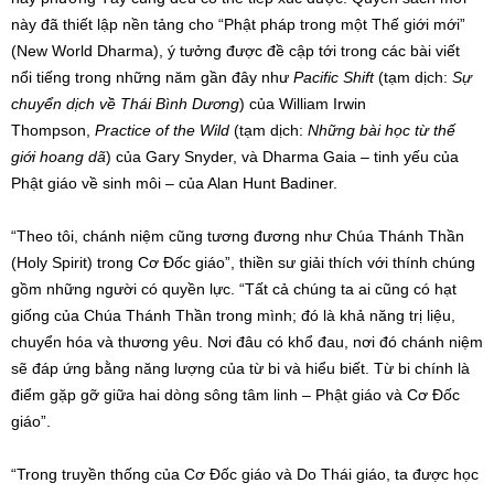
này đã thiết lập nền tảng cho “Phật pháp trong một Thế giới mới”
(New World Dharma), ý tưởng được đề cập tới trong các bài viết
nổi tiếng trong những năm gần đây như
Pacific Shift
(tạm dịch:
Sự
chuyển dịch về Thái Bình Dương
) của William Irwin
Thompson,
Practice of the Wild
(tạm dịch:
Những bài học từ thế
giới hoang dã
) của Gary Snyder, và Dharma Gaia – tinh yếu của
Phật giáo về sinh môi – của Alan Hunt Badiner.
“Theo tôi, chánh niệm cũng tương đương như Chúa Thánh Thần
(Holy Spirit) trong Cơ Đốc giáo”, thiền sư giải thích với thính chúng
gồm những người có quyền lực. “Tất cả chúng ta ai cũng có hạt
giống của Chúa Thánh Thần trong mình; đó là khả năng trị liệu,
chuyển hóa và thương yêu. Nơi đâu có khổ đau, nơi đó chánh niệm
sẽ đáp ứng bằng năng lượng của từ bi và hiểu biết. Từ bi chính là
điểm gặp gỡ giữa hai dòng sông tâm linh – Phật giáo và Cơ Đốc
giáo”.
“Trong truyền thống của Cơ Đốc giáo và Do Thái giáo, ta được học