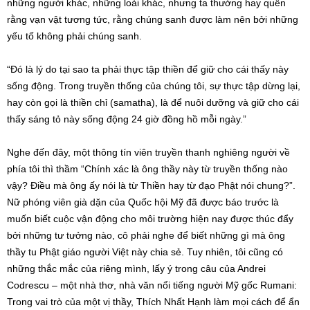
những người khác, những loài khác, nhưng ta thường hay quên
rằng vạn vật tương tức, rằng chúng sanh được làm nên bởi những
yếu tố không phải chúng sanh.
“Đó là lý do tại sao ta phải thực tập thiền để giữ cho cái thấy này
sống động. Trong truyền thống của chúng tôi, sự thực tập dừng lại,
hay còn gọi là thiền chỉ (samatha), là để nuôi dưỡng và giữ cho cái
thấy sáng tỏ này sống động 24 giờ đồng hồ mỗi ngày.”
Nghe đến đây, một thông tín viên truyền thanh nghiêng người về
phía tôi thì thầm “Chính xác là ông thầy này từ truyền thống nào
vậy? Điều mà ông ấy nói là từ Thiền hay từ đạo Phật nói chung?”.
Nữ phóng viên già dặn của Quốc hội Mỹ đã được báo trước là
muốn biết cuộc vận động cho môi trường hiện nay được thúc đẩy
bởi những tư tưởng nào, cô phải nghe để biết những gì mà ông
thầy tu Phật giáo người Việt này chia sẻ. Tuy nhiên, tôi cũng có
những thắc mắc của riêng mình, lấy ý trong câu của Andrei
Codrescu – một nhà thơ, nhà văn nổi tiếng người Mỹ gốc Rumani:
Trong vai trò của một vị thầy, Thích Nhất Hạnh làm mọi cách để ẩn