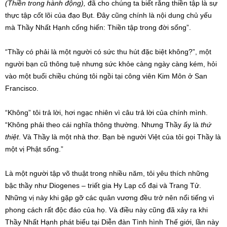
(Thiền trong hành động),
đã cho chúng ta biết rằng thiền tập là sự
thực tập cốt lõi của đạo Bụt. Đây cũng chính là nội dung chủ yếu
mà Thầy Nhất Hạnh cống hiến: Thiền tập trong đời sống”.
“Thầy có phải là một người có sức thu hút đặc biệt không?”, một
người bạn cũ thông tuệ nhưng sức khỏe càng ngày càng kém, hỏi
vào một buổi chiều chúng tôi ngồi tại công viên Kim Môn ở San
Francisco.
“Không” tôi trả lời, hơi ngạc nhiên vì câu trả lời của chính mình.
“Không phải theo cái nghĩa thông thường. Nhưng Thầy ấy là
thứ
thiệt
. Và Thầy là một nhà thơ. Bạn bè người Việt của tôi gọi Thầy là
một vị Phật sống.”
Là một người tập võ thuật trong nhiều năm, tôi yêu thích những
bậc thầy như Diogenes – triết gia Hy Lạp cổ đại và Trang Tử.
Những vị này khi gặp gỡ các quân vương đều trở nên nổi tiếng vì
phong cách rất độc đáo của họ. Và điều này cũng đã xảy ra khi
Thầy Nhất Hạnh phát biểu tại Diễn đàn Tình hình Thế giới, lần này