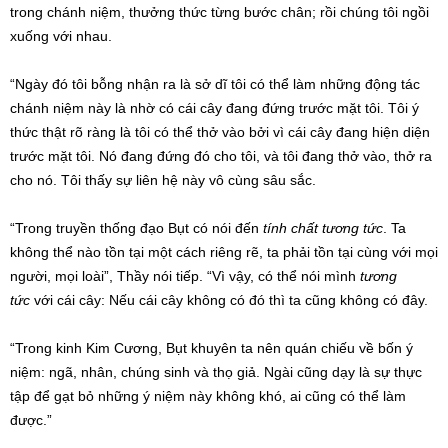
trong chánh niệm, thưởng thức từng bước chân; rồi chúng tôi ngồi
xuống với nhau.
“Ngày đó tôi bỗng nhận ra là sở dĩ tôi có thể làm những động tác
chánh niệm này là nhờ có cái cây đang đứng trước mặt tôi. Tôi ý
thức thật rõ ràng là tôi có thể thở vào bởi vì cái cây đang hiện diện
trước mặt tôi. Nó đang đứng đó cho tôi, và tôi đang thở vào, thở ra
cho nó. Tôi thấy sự liên hệ này vô cùng sâu sắc.
“Trong truyền thống đạo Bụt có nói đến
tính chất tương tức
. Ta
không thể nào tồn tại một cách riêng rẽ, ta phải tồn tại cùng với mọi
người, mọi loài”, Thầy nói tiếp. “Vì vậy, có thể nói mình
tương
tức
với cái cây: Nếu cái cây không có đó thì ta cũng không có đây.
“Trong kinh Kim Cương, Bụt khuyên ta nên quán chiếu về bốn ý
niệm: ngã, nhân, chúng sinh và thọ giả. Ngài cũng dạy là sự thực
tập để gạt bỏ những ý niệm này không khó, ai cũng có thể làm
được.”