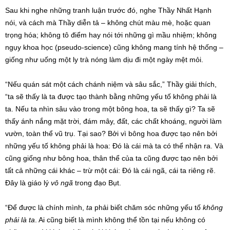
Sau khi nghe những tranh luận trước đó, nghe Thầy Nhất Hạnh
nói, và cách mà Thầy diễn tả – không chút màu mè, hoặc quan
trọng hóa; không tô điểm hay nói tới những gì mầu nhiệm; không
ngụy khoa học (pseudo-science) cũng không mang tính hệ thống –
giống như uống một ly trà nóng làm dịu đi một ngày mệt mỏi.
“Nếu quán sát một cách chánh niệm và sâu sắc,” Thầy giải thích,
“ta sẽ thấy là ta được tạo thành bằng những yếu tố không phải là
ta. Nếu ta nhìn sâu vào trong một bông hoa, ta sẽ thấy gì? Ta sẽ
thấy ánh nắng mặt trời, đám mây, đất, các chất khoáng, người làm
vườn, toàn thể vũ trụ. Tại sao? Bởi vì bông hoa được tạo nên bởi
những yếu tố không phải là hoa: Đó là cái mà ta có thể nhận ra. Và
cũng giống như bông hoa, thân thể của ta cũng được tạo nên bởi
tất cả những cái khác – trừ một cái: Đó là cái ngã, cái ta riêng rẽ.
Đây là giáo lý
vô ngã
trong đạo Bụt.
“Để được là chính mình,
ta
phải biết chăm sóc những yếu tố
không
phải là ta
. Ai cũng biết là mình không thể tồn tại nếu không có