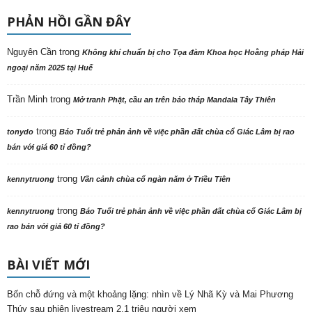
PHẢN HỒI GẦN ĐÂY
Nguyên Cần
trong
Không khí chuẩn bị cho Tọa đàm Khoa học Hoằng pháp Hải
ngoại năm 2025 tại Huế
Trần Minh
trong
Mở tranh Phật, cầu an trên bảo tháp Mandala Tây Thiên
trong
tonydo
Báo Tuổi trẻ phản ảnh về việc phần đất chùa cổ Giác Lâm bị rao
bán với giá 60 tỉ đồng?
trong
kennytruong
Vãn cảnh chùa cổ ngàn năm ở Triều Tiên
trong
kennytruong
Báo Tuổi trẻ phản ảnh về việc phần đất chùa cổ Giác Lâm bị
rao bán với giá 60 tỉ đồng?
BÀI VIẾT MỚI
Bốn chỗ đứng và một khoảng lặng: nhìn về Lý Nhã Kỳ và Mai Phương
Thúy sau phiên livestream 2,1 triệu người xem