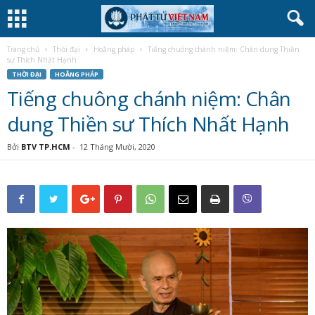
Trang chủ
Thời đại
Hoằng pháp
Tiếng chuông chánh niệm: Chân dung Thiền
sư Thích Nhất Hạnh
THỜI ĐẠI
HOẰNG PHÁP
Tiếng chuông chánh niệm: Chân
dung Thiền sư Thích Nhất Hạnh
Bởi
BTV TP.HCM
-
12 Tháng Mười, 2020