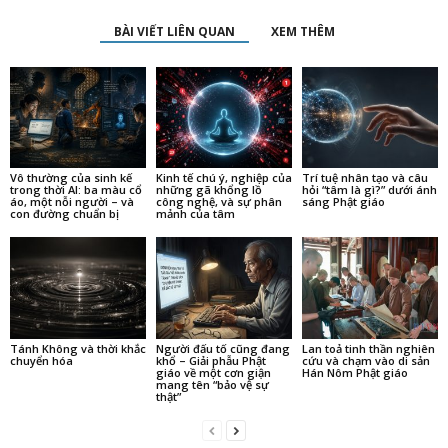
BÀI VIẾT LIÊN QUAN
XEM THÊM
Vô thường của sinh kế
Kinh tế chú ý, nghiệp của
Trí tuệ nhân tạo và câu
trong thời AI: ba màu cổ
những gã khổng lồ
hỏi “tâm là gì?” dưới ánh
áo, một nỗi người – và
công nghệ, và sự phân
sáng Phật giáo
con đường chuẩn bị
mảnh của tâm
Tánh Không và thời khắc
Người đấu tố cũng đang
Lan toả tinh thần nghiên
chuyển hóa
khổ – Giải phẫu Phật
cứu và chạm vào di sản
giáo về một cơn giận
Hán Nôm Phật giáo
mang tên “bảo vệ sự
thật”