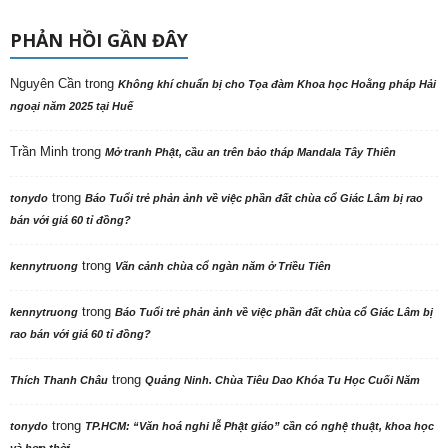
PHẢN HỒI GẦN ĐÂY
Nguyên Cần
trong
Không khí chuẩn bị cho Tọa đàm Khoa học Hoằng pháp Hải
ngoại năm 2025 tại Huế
Trần Minh
trong
Mở tranh Phật, cầu an trên bảo tháp Mandala Tây Thiên
trong
tonydo
Báo Tuổi trẻ phản ảnh về việc phần đất chùa cổ Giác Lâm bị rao
bán với giá 60 tỉ đồng?
trong
kennytruong
Vãn cảnh chùa cổ ngàn năm ở Triều Tiên
trong
kennytruong
Báo Tuổi trẻ phản ảnh về việc phần đất chùa cổ Giác Lâm bị
rao bán với giá 60 tỉ đồng?
trong
Thích Thanh Châu
Quảng Ninh. Chùa Tiêu Dao Khóa Tu Học Cuối Năm
trong
tonydo
TP.HCM: “Văn hoá nghi lễ Phật giáo” cần có nghệ thuật, khoa học
và hợp thời