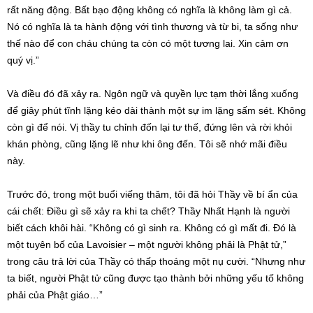
rất năng động. Bất bạo động không có nghĩa là không làm gì cả.
Nó có nghĩa là ta hành động với tình thương và từ bi, ta sống như
thế nào để con cháu chúng ta còn có một tương lai. Xin cảm ơn
quý vị.”
Và điều đó đã xảy ra. Ngôn ngữ và quyền lực tạm thời lắng xuống
để giây phút tĩnh lặng kéo dài thành một sự im lặng sấm sét. Không
còn gì để nói. Vị thầy tu chỉnh đốn lại tư thế, đứng lên và rời khỏi
khán phòng, cũng lặng lẽ như khi ông đến. Tôi sẽ nhớ mãi điều
này.
Trước đó, trong một buổi viếng thăm, tôi đã hỏi Thầy về bí ẩn của
cái chết: Điều gì sẽ xảy ra khi ta chết? Thầy Nhất Hạnh là người
biết cách khôi hài. “Không có gì sinh ra. Không có gì mất đi. Đó là
một tuyên bố của Lavoisier – một người không phải là Phật tử,”
trong câu trả lời của Thầy có thấp thoáng một nụ cười. “Nhưng như
ta biết, người Phật tử cũng được tạo thành bởi những yếu tố không
phải của Phật giáo…”