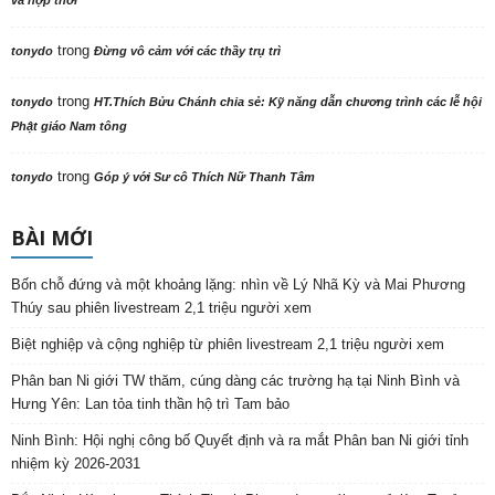
trong
tonydo
Đừng vô cảm với các thầy trụ trì
trong
tonydo
HT.Thích Bửu Chánh chia sẻ: Kỹ năng dẫn chương trình các lễ hội
Phật giáo Nam tông
trong
tonydo
Góp ý với Sư cô Thích Nữ Thanh Tâm
BÀI MỚI
Bốn chỗ đứng và một khoảng lặng: nhìn về Lý Nhã Kỳ và Mai Phương
Thúy sau phiên livestream 2,1 triệu người xem
Biệt nghiệp và cộng nghiệp từ phiên livestream 2,1 triệu người xem
Phân ban Ni giới TW thăm, cúng dàng các trường hạ tại Ninh Bình và
Hưng Yên: Lan tỏa tinh thần hộ trì Tam bảo
Ninh Bình: Hội nghị công bố Quyết định và ra mắt Phân ban Ni giới tỉnh
nhiệm kỳ 2026-2031