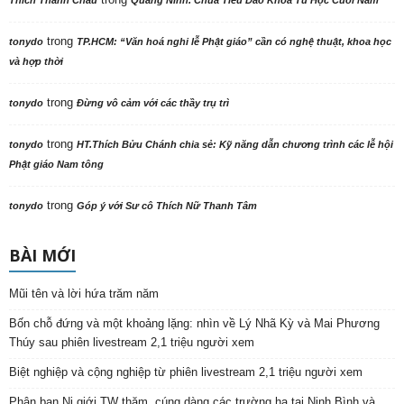
trong
tonydo
TP.HCM: “Văn hoá nghi lễ Phật giáo” cần có nghệ thuật, khoa học
và hợp thời
trong
tonydo
Đừng vô cảm với các thầy trụ trì
trong
tonydo
HT.Thích Bửu Chánh chia sẻ: Kỹ năng dẫn chương trình các lễ hội
Phật giáo Nam tông
trong
tonydo
Góp ý với Sư cô Thích Nữ Thanh Tâm
BÀI MỚI
Mũi tên và lời hứa trăm năm
Bốn chỗ đứng và một khoảng lặng: nhìn về Lý Nhã Kỳ và Mai Phương
Thúy sau phiên livestream 2,1 triệu người xem
Biệt nghiệp và cộng nghiệp từ phiên livestream 2,1 triệu người xem
Phân ban Ni giới TW thăm, cúng dàng các trường hạ tại Ninh Bình và