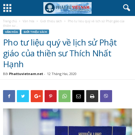
Trang chủ
Văn hóa
Giới thiệu sách
Pho tư liệu quý về lịch sử Phật giáo của
thiền sư...
VĂN HÓA
GIỚI THIỆU SÁCH
Pho tư liệu quý về lịch sử Phật
giáo của thiền sư Thích Nhất
Hạnh
Bởi
Phattuvietnam.net
-
12 Tháng Hai, 2020