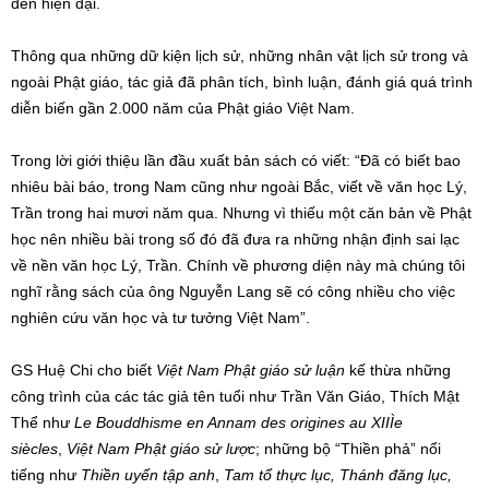
đến hiện đại.
Thông qua những dữ kiện lịch sử, những nhân vật lịch sử trong và
ngoài Phật giáo, tác giả đã phân tích, bình luận, đánh giá quá trình
diễn biến gần 2.000 năm của Phật giáo Việt Nam.
Trong lời giới thiệu lần đầu xuất bản sách có viết: “Đã có biết bao
nhiêu bài báo, trong Nam cũng như ngoài Bắc, viết về văn học Lý,
Trần trong hai mươi năm qua. Nhưng vì thiếu một căn bản về Phật
học nên nhiều bài trong số đó đã đưa ra những nhận định sai lạc
về nền văn học Lý, Trần. Chính về phương diện này mà chúng tôi
nghĩ rằng sách của ông Nguyễn Lang sẽ có công nhiều cho việc
nghiên cứu văn học và tư tưởng Việt Nam”.
GS Huệ Chi cho biết
Việt Nam Phật giáo sử luận
kế thừa những
công trình của các tác giả tên tuổi như Trần Văn Giáo, Thích Mật
Thể như
Le Bouddhisme en Annam des origines au XIIÌe
siècles
,
Việt Nam Phật giáo sử lược
; những bộ “Thiền phả” nổi
tiếng như
Thiền uyển tập anh
,
Tam tổ thực lục, Thánh đăng lục,