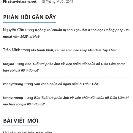
Phattuvietnam.net
-
15 Tháng Mười, 2019
PHẢN HỒI GẦN ĐÂY
Nguyên Cần
trong
Không khí chuẩn bị cho Tọa đàm Khoa học Hoằng pháp Hải
ngoại năm 2025 tại Huế
Trần Minh
trong
Mở tranh Phật, cầu an trên bảo tháp Mandala Tây Thiên
trong
tonydo
Báo Tuổi trẻ phản ảnh về việc phần đất chùa cổ Giác Lâm bị rao
bán với giá 60 tỉ đồng?
trong
kennytruong
Vãn cảnh chùa cổ ngàn năm ở Triều Tiên
trong
kennytruong
Báo Tuổi trẻ phản ảnh về việc phần đất chùa cổ Giác Lâm bị
rao bán với giá 60 tỉ đồng?
BÀI VIẾT MỚI