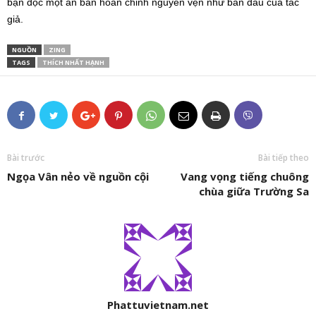
bạn đọc một ấn bản hoàn chỉnh nguyên vẹn như bản đầu của tác
giả.
NGUỒN
ZING
TAGS
THÍCH NHẤT HẠNH
Bài trước
Bài tiếp theo
Ngọa Vân nẻo về nguồn cội
Vang vọng tiếng chuông
chùa giữa Trường Sa
Phattuvietnam.net