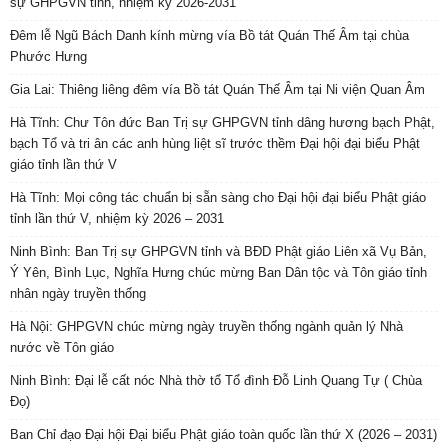
sự GHPGVN tỉnh, nhiệm kỳ 2026-2031
Đêm lễ Ngũ Bách Danh kính mừng vía Bồ tát Quán Thế Âm tại chùa
Phước Hưng
Gia Lai: Thiêng liêng đêm vía Bồ tát Quán Thế Âm tại Ni viện Quan Âm
Hà Tĩnh: Chư Tôn đức Ban Trị sự GHPGVN tỉnh dâng hương bạch Phật,
bạch Tổ và tri ân các anh hùng liệt sĩ trước thềm Đại hội đại biểu Phật
giáo tỉnh lần thứ V
Hà Tĩnh: Mọi công tác chuẩn bị sẵn sàng cho Đại hội đại biểu Phật giáo
tỉnh lần thứ V, nhiệm kỳ 2026 – 2031
Ninh Bình: Ban Trị sự GHPGVN tỉnh và BĐD Phật giáo Liên xã Vụ Bản,
Ý Yên, Bình Lục, Nghĩa Hưng chúc mừng Ban Dân tộc và Tôn giáo tỉnh
nhân ngày truyền thống
Hà Nội: GHPGVN chúc mừng ngày truyền thống ngành quản lý Nhà
nước về Tôn giáo
Ninh Bình: Đại lễ cất nóc Nhà thờ tổ Tổ đình Đỗ Linh Quang Tự ( Chùa
Đọ)
Ban Chỉ đạo Đại hội Đại biểu Phật giáo toàn quốc lần thứ X (2026 – 2031)