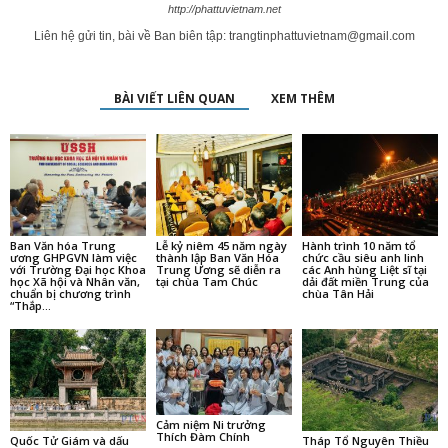
http://phattuvietnam.net
Liên hệ gửi tin, bài về Ban biên tập:
trangtinphattuvietnam@gmail.com
BÀI VIẾT LIÊN QUAN
XEM THÊM
Ban Văn hóa Trung
Lễ kỷ niêm 45 năm ngày
Hành trình 10 năm tổ
ương GHPGVN làm việc
thành lập Ban Văn Hóa
chức cầu siêu anh linh
với Trường Đại học Khoa
Trung Ương sẽ diễn ra
các Anh hùng Liệt sĩ tại
học Xã hội và Nhân văn,
tại chùa Tam Chúc
dải đất miền Trung của
chuẩn bị chương trình
chùa Tân Hải
“Thắp...
Cảm niệm Ni trưởng
Thích Đàm Chính
Quốc Tử Giám và dấu
Tháp Tổ Nguyên Thiều