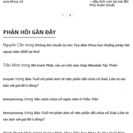
xưa khoa cử
– dấu tích còn lại nơi đồi
Phú Xuân (Huế)
PHẢN HỒI GẦN ĐÂY
Nguyên Cần
trong
Không khí chuẩn bị cho Tọa đàm Khoa học Hoằng pháp Hải
ngoại năm 2025 tại Huế
Trần Minh
trong
Mở tranh Phật, cầu an trên bảo tháp Mandala Tây Thiên
trong
tonydo
Báo Tuổi trẻ phản ảnh về việc phần đất chùa cổ Giác Lâm bị rao
bán với giá 60 tỉ đồng?
trong
kennytruong
Vãn cảnh chùa cổ ngàn năm ở Triều Tiên
trong
kennytruong
Báo Tuổi trẻ phản ảnh về việc phần đất chùa cổ Giác Lâm bị
rao bán với giá 60 tỉ đồng?
trong
Thích Thanh Châu
Quảng Ninh. Chùa Tiêu Dao Khóa Tu Học Cuối Năm