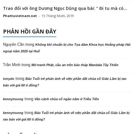
Trao đổi với ông Dương Ngọc Dũng qua bài: “ Đi tu mà có...
Phattuvietnam.net
-
15 Tháng Mười, 2019
PHẢN HỒI GẦN ĐÂY
Nguyên Cần
trong
Không khí chuẩn bị cho Tọa đàm Khoa học Hoằng pháp Hải
ngoại năm 2025 tại Huế
Trần Minh
trong
Mở tranh Phật, cầu an trên bảo tháp Mandala Tây Thiên
trong
tonydo
Báo Tuổi trẻ phản ảnh về việc phần đất chùa cổ Giác Lâm bị rao
bán với giá 60 tỉ đồng?
trong
kennytruong
Vãn cảnh chùa cổ ngàn năm ở Triều Tiên
trong
kennytruong
Báo Tuổi trẻ phản ảnh về việc phần đất chùa cổ Giác Lâm bị
rao bán với giá 60 tỉ đồng?