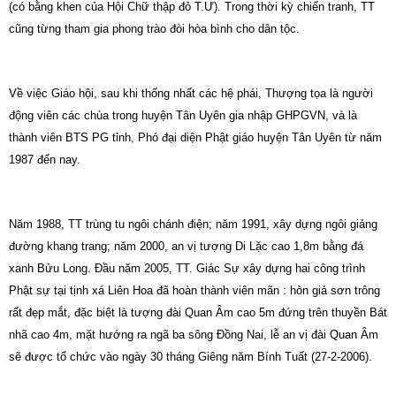
(có bằng khen của Hội Chữ thập đỏ T.Ư). Trong thời kỳ chiến tranh, TT
cũng từng tham gia phong trào đòi hòa bình cho dân tộc.
Về việc Giáo hội, sau khi thống nhất các hệ phái, Thượng tọa là người
động viên các chùa trong huyện Tân Uyên gia nhập GHPGVN, và là
thành viên BTS PG tỉnh, Phó đại diện Phật giáo huyện Tân Uyên từ năm
1987 đến nay.
Năm 1988, TT trùng tu ngôi chánh điện; năm 1991, xây dựng ngôi giảng
đường khang trang; năm 2000, an vị tượng Di Lặc cao 1,8m bằng đá
xanh Bửu Long. Đầu năm 2005, TT. Giác Sự xây dựng hai công trình
Phật sự tại tịnh xá Liên Hoa đã hoàn thành viên mãn : hòn giả sơn trông
rất đẹp mắt, đặc biệt là tượng đài Quan Âm cao 5m đứng trên thuyền Bát
nhã cao 4m, mặt hướng ra ngã ba sông Đồng Nai, lễ an vị đài Quan Âm
sẽ được tổ chức vào ngày 30 tháng Giêng năm Bính Tuất (27-2-2006).