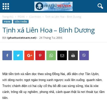
Trang chủ
PGVN
Cửa thiền
Tịnh xá Liên Hoa – Bình Dương
PGVN
CỬA THIỀN
Tịnh xá Liên Hoa – Bình Dương
Bởi
(phattuvietnam.net)
-
24 Tháng Tư, 2006
Mặt tiền tịnh xá nằm dọc theo sông Đồng Nai, đối diện chợ Tân Uyên,
với dòng nước ngọt ngào trong xanh ngược xuôi lên xuống
quanh năm.
Trước chánh điện có hai cây cổ thụ bồ đề cao sừng sững, tỏa lá xòe
cành, trông rất uy nghiêm, phong nhã, cảnh quan thật là nơi thoát tục tầm
tiên.