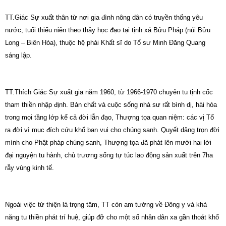
TT.Giác Sự xuất thân từ nơi gia đình nông dân có truyền thống yêu
nước, tuổi thiếu niên theo thầy học đạo tại tịnh xá Bửu Pháp (núi Bửu
Long – Biên Hòa), thuộc hệ phái Khất sĩ do Tổ sư Minh Đăng Quang
sáng lập.
TT.Thích Giác Sự xuất gia năm 1960, từ 1966-1970 chuyên tu tịnh cốc
tham thiền nhập định. Bản chất và cuộc sống nhà sư rất bình dị, hài hòa
trong mọi tầng lớp kể cả đời lẫn đạo, Thượng tọa quan niệm: các vị Tổ
ra đời vì mục đích cứu khổ ban vui cho chúng sanh. Quyết dâng trọn đời
mình cho Phật pháp chúng sanh, Thượng tọa đã phát lên mười hai lời
đại nguyện tu hành, chủ trương sống tự túc lao động sản xuất trên 7ha
rẫy vùng kinh tế.
Ngoài việc từ thiện là trọng tâm, TT còn am tường về Đông y và khả
năng tu thiền phát trí huệ, giúp đỡ cho một số nhân dân xa gần thoát khổ