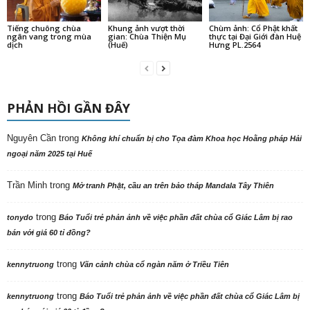
Tiếng chuông chùa
Khung ảnh vượt thời
Chùm ảnh: Cổ Phật khất
ngân vang trong mùa
gian: Chùa Thiện Mụ
thực tại Đại Giới đàn Huệ
dịch
(Huế)
Hưng PL.2564
PHẢN HỒI GẦN ĐÂY
Nguyên Cần
trong
Không khí chuẩn bị cho Tọa đàm Khoa học Hoằng pháp Hải
ngoại năm 2025 tại Huế
Trần Minh
trong
Mở tranh Phật, cầu an trên bảo tháp Mandala Tây Thiên
trong
tonydo
Báo Tuổi trẻ phản ảnh về việc phần đất chùa cổ Giác Lâm bị rao
bán với giá 60 tỉ đồng?
trong
kennytruong
Vãn cảnh chùa cổ ngàn năm ở Triều Tiên
trong
kennytruong
Báo Tuổi trẻ phản ảnh về việc phần đất chùa cổ Giác Lâm bị