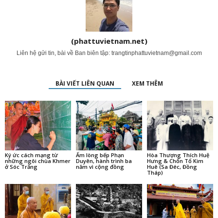
(phattuvietnam.net)
Liên hệ gửi tin, bài về Ban biên tập:
trangtinphattuvietnam@gmail.com
BÀI VIẾT LIÊN QUAN
XEM THÊM
Ký ức cách mạng từ
Ấm lòng bếp Phạn
Hòa Thượng Thích Huệ
những ngôi chùa Khmer
Duyên, hành trình ba
Hưng & Chốn Tổ Kim
ở Sóc Trăng
năm vì cộng đồng
Huê (Sa Đéc, Đồng
Tháp)