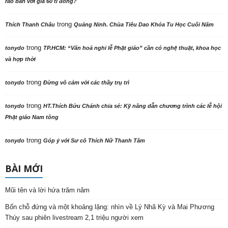
rao bán với giá 60 tỉ đồng?
trong
Thích Thanh Châu
Quảng Ninh. Chùa Tiêu Dao Khóa Tu Học Cuối Năm
trong
tonydo
TP.HCM: “Văn hoá nghi lễ Phật giáo” cần có nghệ thuật, khoa học
và hợp thời
trong
tonydo
Đừng vô cảm với các thầy trụ trì
trong
tonydo
HT.Thích Bửu Chánh chia sẻ: Kỹ năng dẫn chương trình các lễ hội
Phật giáo Nam tông
trong
tonydo
Góp ý với Sư cô Thích Nữ Thanh Tâm
BÀI MỚI
Mũi tên và lời hứa trăm năm
Bốn chỗ đứng và một khoảng lặng: nhìn về Lý Nhã Kỳ và Mai Phương
Thúy sau phiên livestream 2,1 triệu người xem