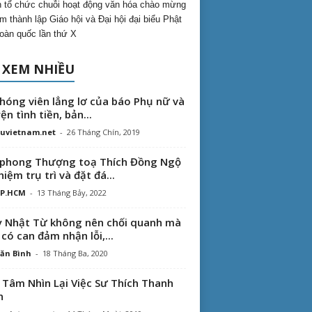
 tổ chức chuỗi hoạt động văn hóa chào mừng
m thành lập Giáo hội và Đại hội đại biểu Phật
toàn quốc lần thứ X
 XEM NHIỀU
hóng viên lẳng lơ của báo Phụ nữ và
ện tình tiền, bản...
uvietnam.net
-
26 Tháng Chín, 2019
phong Thượng toạ Thích Đồng Ngộ
hiệm trụ trì và đặt đá...
TP.HCM
-
13 Tháng Bảy, 2022
 Nhật Từ không nên chối quanh mà
 có can đảm nhận lỗi,...
ăn Bình
-
18 Tháng Ba, 2020
 Tâm Nhìn Lại Việc Sư Thích Thanh
n