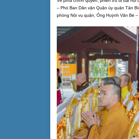
Về phía chính quyền, phiên trù bị đại h
– Phó Ban Dân vận Quận ủy quận Tân Bìn
phòng Nội vụ quận; Ông Huỳnh Văn Bé –