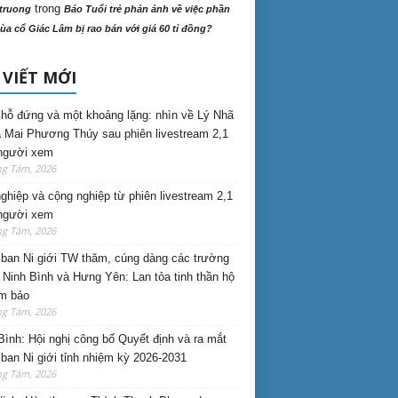
trong
truong
Báo Tuổi trẻ phản ảnh về việc phần
ùa cổ Giác Lâm bị rao bán với giá 60 tỉ đồng?
 VIẾT MỚI
hỗ đứng và một khoảng lặng: nhìn về Lý Nhã
 Mai Phương Thúy sau phiên livestream 2,1
 người xem
ng Tám, 2026
nghiệp và cộng nghiệp từ phiên livestream 2,1
 người xem
ng Tám, 2026
ban Ni giới TW thăm, cúng dàng các trường
i Ninh Bình và Hưng Yên: Lan tỏa tinh thần hộ
am bảo
ng Tám, 2026
Bình: Hội nghị công bố Quyết định và ra mắt
ban Ni giới tỉnh nhiệm kỳ 2026-2031
ng Tám, 2026