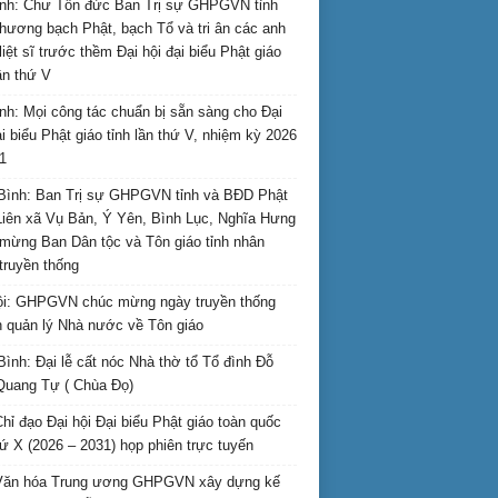
nh: Chư Tôn đức Ban Trị sự GHPGVN tỉnh
hương bạch Phật, bạch Tổ và tri ân các anh
liệt sĩ trước thềm Đại hội đại biểu Phật giáo
lần thứ V
nh: Mọi công tác chuẩn bị sẵn sàng cho Đại
ại biểu Phật giáo tỉnh lần thứ V, nhiệm kỳ 2026
1
Bình: Ban Trị sự GHPGVN tỉnh và BĐD Phật
Liên xã Vụ Bản, Ý Yên, Bình Lục, Nghĩa Hưng
mừng Ban Dân tộc và Tôn giáo tỉnh nhân
truyền thống
i: GHPGVN chúc mừng ngày truyền thống
 quản lý Nhà nước về Tôn giáo
Bình: Đại lễ cất nóc Nhà thờ tổ Tổ đình Đỗ
Quang Tự ( Chùa Đọ)
hỉ đạo Đại hội Đại biểu Phật giáo toàn quốc
hứ X (2026 – 2031) họp phiên trực tuyến
Văn hóa Trung ương GHPGVN xây dựng kế