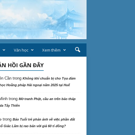
Văn học
Xem thêm
N HỒI GẦN ĐÂY
ên Cần
trong
Không khí chuẩn bị cho Tọa đàm
học Hoằng pháp Hải ngoại năm 2025 tại Huế
Minh
trong
Mở tranh Phật, cầu an trên bảo tháp
la Tây Thiên
trong
o
Báo Tuổi trẻ phản ảnh về việc phần đất
ổ Giác Lâm bị rao bán với giá 60 tỉ đồng?