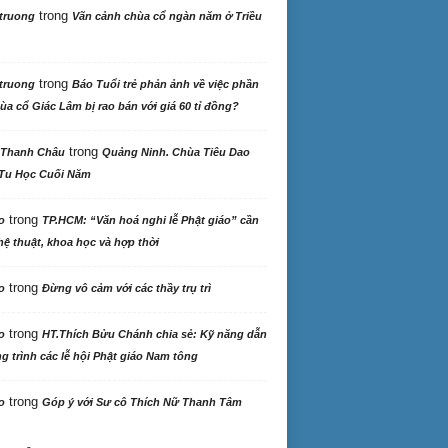
trong
truong
Vãn cảnh chùa cổ ngàn năm ở Triều
trong
truong
Báo Tuổi trẻ phản ảnh về việc phần
ùa cổ Giác Lâm bị rao bán với giá 60 tỉ đồng?
trong
 Thanh Châu
Quảng Ninh. Chùa Tiêu Dao
Tu Học Cuối Năm
trong
o
TP.HCM: “Văn hoá nghi lễ Phật giáo” cần
ệ thuật, khoa học và hợp thời
trong
o
Đừng vô cảm với các thầy trụ trì
trong
o
HT.Thích Bửu Chánh chia sẻ: Kỹ năng dẫn
 trình các lễ hội Phật giáo Nam tông
trong
o
Góp ý với Sư cô Thích Nữ Thanh Tâm