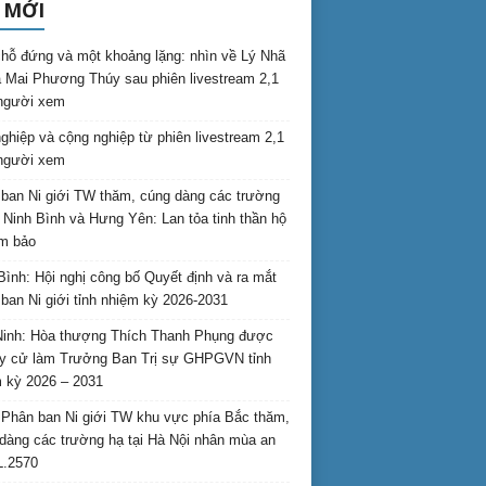
 MỚI
hỗ đứng và một khoảng lặng: nhìn về Lý Nhã
 Mai Phương Thúy sau phiên livestream 2,1
 người xem
nghiệp và cộng nghiệp từ phiên livestream 2,1
 người xem
ban Ni giới TW thăm, cúng dàng các trường
i Ninh Bình và Hưng Yên: Lan tỏa tinh thần hộ
am bảo
Bình: Hội nghị công bố Quyết định và ra mắt
ban Ni giới tỉnh nhiệm kỳ 2026-2031
inh: Hòa thượng Thích Thanh Phụng được
uy cử làm Trưởng Ban Trị sự GHPGVN tỉnh
 kỳ 2026 – 2031
Phân ban Ni giới TW khu vực phía Bắc thăm,
dàng các trường hạ tại Hà Nội nhân mùa an
L.2570