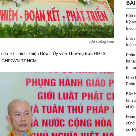
BÀI
Bốn c
Kỳ và
triệu
Biệt 
Bàn Chứng minh
triệu
h của HT.Thích Thiện Đức – Ủy viên Thường trực HĐTS,
Phân 
TS GHPGVN TP.HCM.
hạ tạ
trì T
Ninh 
Phân 
Bắc N
tái s
nhiệm
Đoàn 
cúng 
cư P