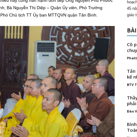
ội chiều nay cũng hân hạnh đón tiếp Ông Nguyễn Phú Phước
hoạch
h; Bà Nguyễn Thị Diệp – Quận Ủy viên, Phó Trưởng
45 nă
giáo 
 Phó Chủ tịch TT Ủy ban MTTQVN quận Tân Bình.
BÀI
Cô p
chuy
Phatt
Tấn 
kế n
BTV 
Thầy
phải
Đào V
Bình
Toà