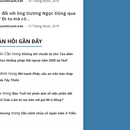
uvietnam.net
-
14 Tháng Mười, 2019
 đổi với ông Dương Ngọc Dũng qua
“ Đi tu mà có...
uvietnam.net
-
15 Tháng Mười, 2019
N HỒI GẦN ĐÂY
ên Cần
trong
Không khí chuẩn bị cho Tọa đàm
học Hoằng pháp Hải ngoại năm 2025 tại Huế
Minh
trong
Mở tranh Phật, cầu an trên bảo tháp
la Tây Thiên
trong
o
Báo Tuổi trẻ phản ảnh về việc phần đất
ổ Giác Lâm bị rao bán với giá 60 tỉ đồng?
trong
truong
Vãn cảnh chùa cổ ngàn năm ở Triều