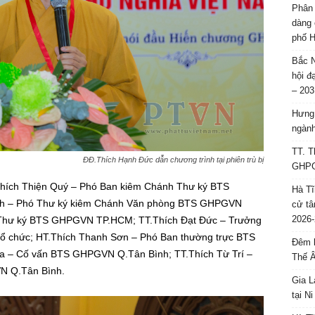
Phân 
dàng 
phố H
Bắc N
hội đ
– 203
Hưng 
ngành
TT. T
ĐĐ.Thích Hạnh Đức dẫn chương trình tại phiên trù bị
GHPGV
.Thích Thiện Quý – Phó Ban kiêm Chánh Thư ký BTS
Hà Tĩ
h – Phó Thư ký kiêm Chánh Văn phòng BTS GHPGVN
cử tâ
2026-
Thư ký BTS GHPGVN TP.HCM; TT.Thích Đạt Đức – Trưởng
 chức; HT.Thích Thanh Sơn – Phó Ban thường trực BTS
Đêm l
 – Cố vấn BTS GHPGVN Q.Tân Bình; TT.Thích Từ Trí –
Thế 
N Q.Tân Bình.
Gia L
tại N