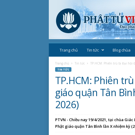
P
h
Trang chủ
Tin tức
Blog chùa
ậ
t
Trang chủ
Tin tức
TP.HCM: Phiên trù bị Đại hội Đ
g
TIN TỨC
i
TP.HCM: Phiên trù 
á
o
giáo quận Tân Bình
V
i
2026)
ệ
t
N
PTVN - Chiều nay 19/4/2021, tại chùa Giác 
a
Phật giáo quận Tân Bình lần X nhiệm kỳ (20
m