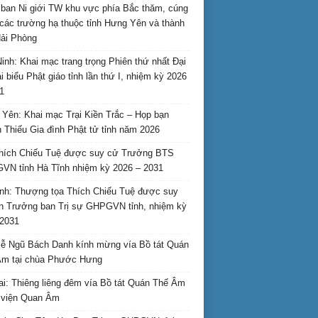
ban Ni giới TW khu vực phía Bắc thăm, cúng
các trường hạ thuộc tỉnh Hưng Yên và thành
ải Phòng
inh: Khai mạc trang trọng Phiên thứ nhất Đại
ại biểu Phật giáo tỉnh lần thứ I, nhiệm kỳ 2026
1
Yên: Khai mạc Trại Kiền Trắc – Họp bạn
 Thiếu Gia đình Phật tử tỉnh năm 2026
hích Chiếu Tuệ được suy cử Trưởng BTS
N tỉnh Hà Tĩnh nhiệm kỳ 2026 – 2031
nh: Thượng tọa Thích Chiếu Tuệ được suy
n Trưởng ban Trị sự GHPGVN tỉnh, nhiệm kỳ
2031
ễ Ngũ Bách Danh kính mừng vía Bồ tát Quán
Âm tại chùa Phước Hưng
ai: Thiêng liêng đêm vía Bồ tát Quán Thế Âm
i viện Quan Âm