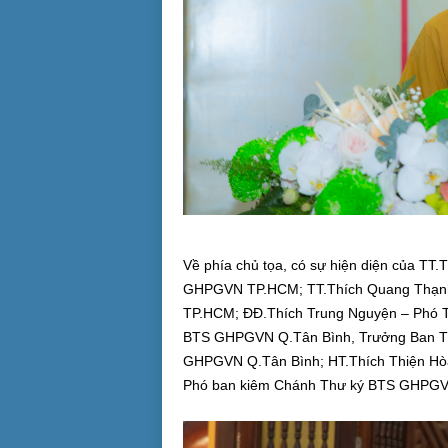
Về phía chủ tọa, có sự hiện diện của TT
GHPGVN TP.HCM; TT.Thích Quang Thạn
TP.HCM; ĐĐ.Thích Trung Nguyện – Phó 
BTS GHPGVN Q.Tân Bình, Trưởng Ban Tổ
GHPGVN Q.Tân Bình; HT.Thích Thiện Hòa
Phó ban kiêm Chánh Thư ký BTS GHPGV