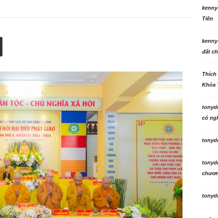
kenny
Tiên
kenny
đất ch
Thích
Khóa 
tonyd
có ngh
tonyd
tonyd
chương
tonyd