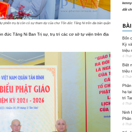
kenny
đất ch
ự phiên trụ bị còn có sự tham dự của chư Tôn đức Tăng Ni trên địa bàn quận
BÀI
n đức Tăng Ni Ban Trị sự, trụ trì các cơ sở tự viện trên địa
Bốn c
Kỳ và
triệu
6 Thá
Biệt 
triệu
6 Thá
Phân 
hạ tạ
trì T
6 Thá
Ninh 
Phân 
6 Thá