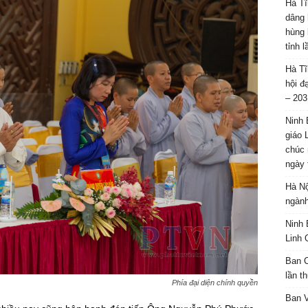
Hà Tĩ
dâng 
hùng 
tỉnh 
Hà Tĩ
hội đ
– 203
Ninh 
giáo 
chúc 
ngày 
Hà Nộ
ngành
Ninh 
Linh 
Ban C
lần t
Phía đại diện chính quyền
Ban 