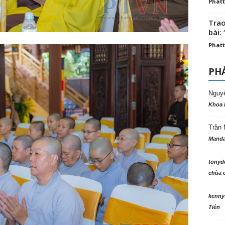
Phatt
Trao
bài: 
Phatt
PHẢ
Nguy
Khoa 
Trần 
Manda
tonyd
chùa c
kenny
Tiên