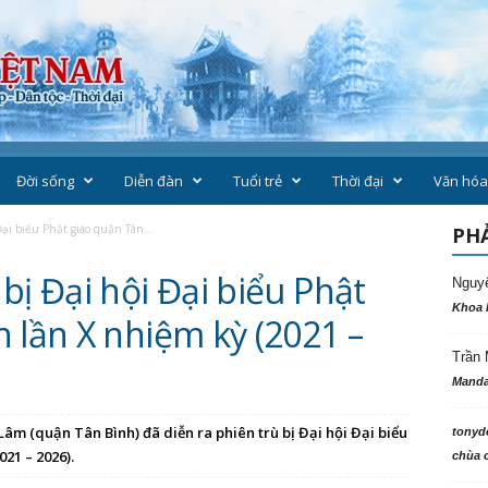
Đời sống
Diễn đàn
Tuổi trẻ
Thời đại
Văn hóa
ại biểu Phật giáo quận Tân...
PHẢ
bị Đại hội Đại biểu Phật
Nguy
Khoa 
 lần X nhiệm kỳ (2021 –
Trần 
Manda
Lâm (quận Tân Bình) đã diễn ra phiên trù bị Đại hội Đại biểu
tonyd
21 – 2026).
chùa c