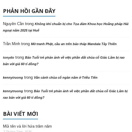
PHẢN HỒI GẦN ĐÂY
Nguyên Cần
trong
Không khí chuẩn bị cho Tọa đàm Khoa học Hoằng pháp Hải
ngoại năm 2025 tại Huế
Trần Minh
trong
Mở tranh Phật, cầu an trên bảo tháp Mandala Tây Thiên
trong
tonydo
Báo Tuổi trẻ phản ảnh về việc phần đất chùa cổ Giác Lâm bị rao
bán với giá 60 tỉ đồng?
trong
kennytruong
Vãn cảnh chùa cổ ngàn năm ở Triều Tiên
trong
kennytruong
Báo Tuổi trẻ phản ảnh về việc phần đất chùa cổ Giác Lâm bị
rao bán với giá 60 tỉ đồng?
BÀI VIẾT MỚI
Mũi tên và lời hứa trăm năm
7 Tháng Tám, 2026