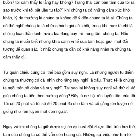
buồn? tôi cảm thấy lo lắng hay không? Trạng thái căn bản tâm của tôi ra
sao trước khi tôi bắt đầu tu tập?” khi chúng ta có những cảm xúc khó
khăn, lý do thường là chúng ta không dể ý đến chúng ta là ai. Chúng ta
có thể nghĩ chúng ta là những hành giả cừ khôi, trong khi thực tế chỉ là
chứng loạn thần kinh trước kia đang bày trò trong tâm chúng ta. Nếu
chúng ta muốn biết những khía cạnh vi tế của tâm hoặc giữ một đối
tượng để quan sát, ít nhất chúng ta cần có khả năng nhận ra chúng ta
cảm thấy gì.
Tự quán chiếu cũng có thể bao gồm suy nghĩ. Là những người tu thiền,
chúng ta thường có cái nhìn cho rằng suy nghĩ là xấu. Thực tế là chúng
ta ngồi trên bồ đoàn và suy nghĩ. Tại sao lại không suy nghĩ về thứ gì đó
giúp chúng ta tiến theo hướng đúng? Đây là cơ hội rèn luyện tâm của tôi.
Tôi có 20 phút và tôi sẽ để 20 phút đó cho tâm và cố gắng rèn luyện nó,
giống như rèn luyện một con ngựa”.
Ngay vả khi chúng ta giữ được sự ổn định và đặt được tâm trên hơi thở,
tâm của chúng ta có thể vẫn còn hoang dã. Những sự việc như tìm tòi