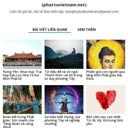
(phattuvietnam.net)
Liên hệ gửi tin, bài về Ban biên tập:
trangtinphattuvietnam@gmail.com
BÀI VIẾT LIÊN QUAN
XEM THÊM
Hưng Yên: Khai mạc Trại
Tứ diệu đế và vô ngã:
Phẩm giá con người qua
họp bạn Lục Hòa 13 Gia
Thách thức cái tôi trong
lăng kính Phật giáo Đại
đình Phật tử
tư duy phương Tây
thừa
Đoàn kết trong Phật
Sự hiểu biết chung của
Bốn cảm xúc cao nhất:
giáo: Sức mạnh của
phương Tây về nghiệp
Từ, Bi, Hỷ, Xả trong tình
Tăng đoàn và cộng
chướng
yêu
đồng