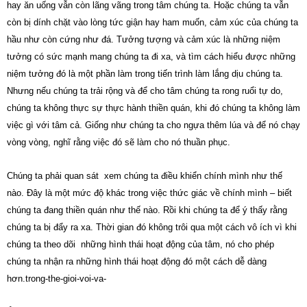
hay ăn uống vẫn còn lãng vãng trong tâm chúng ta. Hoặc chúng ta vẫn
còn bị dính chặt vào lòng tức giận hay ham muốn, cảm xúc của chúng ta
hầu như còn cứng như đá. Tưởng tượng và cảm xúc là những niệm
tưởng có sức mạnh mang chúng ta đi xa, và tìm cách hiểu được những
niệm tưởng đó là một phần làm trong tiến trình làm lắng dịu chúng ta.
Nhưng nếu chúng ta trải rộng và để cho tâm chúng ta rong ruổi tự do,
chúng ta không thực sự thực hành thiền quán, khi đó chúng ta không làm
việc gì với tâm cả. Giống như chúng ta cho ngựa thêm lúa và để nó chạy
vòng vòng, nghĩ rằng việc đó sẽ làm cho nó thuần phục.
Chúng ta phải quan sát xem chúng ta điều khiển chính mình như thế
nào. Đây là một mức độ khác trong việc thức giác về chính mình – biết
chúng ta đang thiền quán như thế nào. Rồi khi chúng ta để ý thấy rằng
chúng ta bị đẩy ra xa. Thời gian đó không trôi qua một cách vô ích vì khi
chúng ta theo dõi những hình thái hoạt động của tâm, nó cho phép
chúng ta nhận ra những hình thái hoạt động đó một cách dễ dàng
hơn.trong-the-gioi-voi-va-