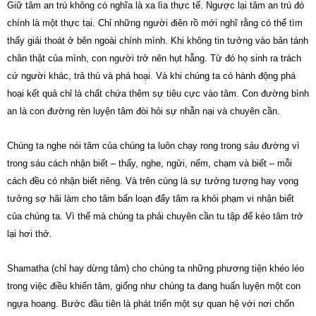
Giữ tâm an trú không có nghĩa là xa lìa thực tế. Ngược lại tâm an trú đó
chính là một thực tại. Chỉ những người điên rồ mới nghĩ rằng có thể tìm
thấy giải thoát ở bên ngoài chính mình. Khi không tin tưởng vào bản tánh
chân thật của mình, con người trở nên hụt hẫng. Từ đó họ sinh ra trách
cứ người khác, trả thù và phá hoại. Và khi chúng ta có hành động phá
hoại kết quả chỉ là chất chứa thêm sự tiêu cực vào tâm. Con đường bình
an là con đường rèn luyện tâm đòi hỏi sự nhẫn nại và chuyên cần.
Chúng ta nghe nói tâm của chúng ta luôn chạy rong trong sáu đường vì
trong sáu cách nhận biết – thấy, nghe, ngửi, nếm, chạm và biết – mỗi
cách đều có nhận biết riêng. Và trên cùng là sự tưởng tượng hay vọng
tưởng sợ hãi làm cho tâm bấn loạn đẩy tâm ra khỏi phạm vi nhận biết
của chúng ta. Vì thế mà chúng ta phải chuyên cần tu tập để kéo tâm trở
lại hơi thở.
Shamatha (chỉ hay dừng tâm) cho chúng ta những phương tiện khéo léo
trong việc điều khiển tâm, giống như chúng ta đang huấn luyện một con
ngựa hoang. Bước đầu tiên là phát triển một sự quan hệ với nơi chốn