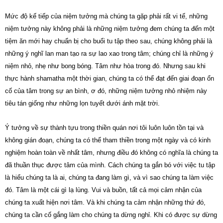
Mức độ kế tiếp của niệm tưởng mà chúng ta gặp phải rất vi tế, những
niệm tưởng này không phải là những niệm tưởng đem chúng ta đến một
tiệm ăn mới hay chuẩn bị cho buổi tu tập theo sau, chúng không phải là
những ý nghĩ lan man tạo ra sự lao xao trong tâm; chúng chỉ là những ý
niệm nhỏ, nhẹ như bong bóng. Tâm như hòa trong đó. Nhưng sau khi
thực hành shamatha một thời gian, chúng ta có thể đạt đến giai đoạn ổn
cố của tâm trong sự an bình, ơ đó, những niệm tưởng nhỏ nhiệm này
tiêu tán giống như những lọn tuyết dưới ánh mặt trời.
Ý tưởng về sự thành tựu trong thiền quán nơi tôi luôn luôn tồn tại và
không gián đoạn, chúng ta có thể tham thiền trong một ngày và có kinh
nghiệm hoàn toàn về nhất tâm, nhưng điều đó không có nghĩa là chúng ta
đã thuần thục được tâm của mình. Cách chúng ta gắn bó với việc tu tập
là hiểu chúng ta là ai, chúng ta đang làm gì, và vì sao chúng ta làm việc
đó. Tâm là một cái gì lạ lùng. Vui và buồn, tất cả mọi cảm nhận của
chúng ta xuất hiện nơi tâm. Và khi chúng ta cảm nhận những thứ đó,
chúng ta cần cố gắng làm cho chúng ta dừng nghỉ. Khi có được sự dừng