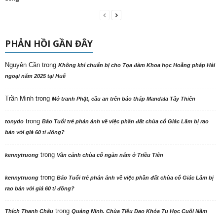
PHẢN HỒI GẦN ĐÂY
Nguyên Cần
trong
Không khí chuẩn bị cho Tọa đàm Khoa học Hoằng pháp Hải
ngoại năm 2025 tại Huế
Trần Minh
trong
Mở tranh Phật, cầu an trên bảo tháp Mandala Tây Thiên
trong
tonydo
Báo Tuổi trẻ phản ảnh về việc phần đất chùa cổ Giác Lâm bị rao
bán với giá 60 tỉ đồng?
trong
kennytruong
Vãn cảnh chùa cổ ngàn năm ở Triều Tiên
trong
kennytruong
Báo Tuổi trẻ phản ảnh về việc phần đất chùa cổ Giác Lâm bị
rao bán với giá 60 tỉ đồng?
trong
Thích Thanh Châu
Quảng Ninh. Chùa Tiêu Dao Khóa Tu Học Cuối Năm