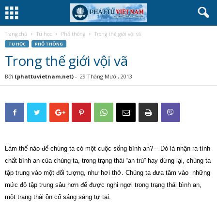
Trang chủ
Tu học
Phổ thông
Trong thế giới vội vã
TU HỌC
PHỔ THÔNG
Trong thế giới vội vã
Bởi
(phattuvietnam.net)
-
29 Tháng Mười, 2013
Làm thế nào để chúng ta có một cuộc sống bình an? – Đó là nhận ra tính
chất bình an của chúng ta, trong trạng thái “an trú” hay dừng lại, chúng ta
tập trung vào một đối tượng, như hơi thở. Chúng ta đưa tâm vào những
mức độ tập trung sâu hơn để được nghỉ ngơi trong trạng thái bình an,
một trạng thái ồn cố sáng sáng tự tại.