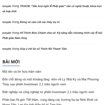
trong
tonydo
TP.HCM: “Văn hoá nghi lễ Phật giáo” cần có nghệ thuật, khoa học
và hợp thời
trong
tonydo
Đừng vô cảm với các thầy trụ trì
trong
tonydo
HT.Thích Bửu Chánh chia sẻ: Kỹ năng dẫn chương trình các lễ hội
Phật giáo Nam tông
trong
tonydo
Góp ý với Sư cô Thích Nữ Thanh Tâm
BÀI MỚI
Mũi tên và lời hứa trăm năm
Bốn chỗ đứng và một khoảng lặng: nhìn về Lý Nhã Kỳ và Mai Phương
Thúy sau phiên livestream 2,1 triệu người xem
Biệt nghiệp và cộng nghiệp từ phiên livestream 2,1 triệu người xem
Phân ban Ni giới TW thăm, cúng dàng các trường hạ tại Ninh Bình và
Hưng Yên: Lan tỏa tinh thần hộ trì Tam bảo