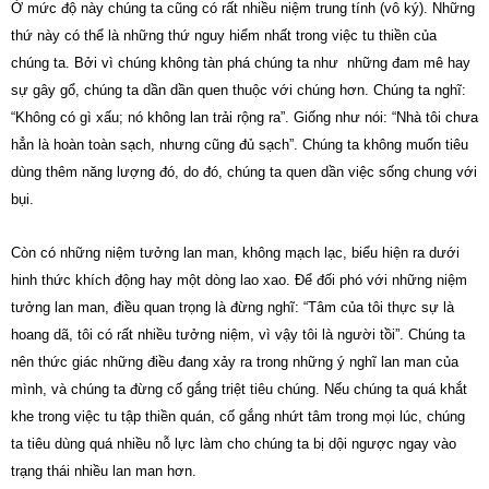
Ở mức độ này chúng ta cũng có rất nhiều niệm trung tính (vô ký). Những
thứ này có thể là những thứ nguy hiểm nhất trong việc tu thiền của
chúng ta. Bởi vì chúng không tàn phá chúng ta như những đam mê hay
sự gây gổ, chúng ta dần dần quen thuộc với chúng hơn. Chúng ta nghĩ:
“Không có gì xấu; nó không lan trải rộng ra”. Giống như nói: “Nhà tôi chưa
hẳn là hoàn toàn sạch, nhưng cũng đủ sạch”. Chúng ta không muốn tiêu
dùng thêm năng lượng đó, do đó, chúng ta quen dần việc sống chung với
bụi.
Còn có những niệm tưởng lan man, không mạch lạc, biểu hiện ra dưới
hinh thức khích động hay một dòng lao xao. Để đối phó với những niệm
tưởng lan man, điều quan trọng là đừng nghĩ: “Tâm của tôi thực sự là
hoang dã, tôi có rất nhiều tưởng niệm, vì vậy tôi là người tồi”. Chúng ta
nên thức giác những điều đang xảy ra trong những ý nghĩ lan man của
mình, và chúng ta đừng cố gắng triệt tiêu chúng. Nếu chúng ta quá khắt
khe trong việc tu tập thiền quán, cố gắng nhứt tâm trong mọi lúc, chúng
ta tiêu dùng quá nhiều nỗ lực làm cho chúng ta bị dội ngược ngay vào
trạng thái nhiều lan man hơn.