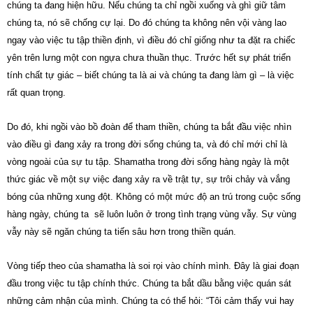
chúng ta đang hiện hữu. Nếu chúng ta chỉ ngồi xuống và ghì giữ tâm
chúng ta, nó sẽ chống cự lại. Do đó chúng ta không nên vội vàng lao
ngay vào việc tu tập thiền định, vì điều đó chỉ giống như ta đặt ra chiếc
yên trên lưng một con ngựa chưa thuần thục. Trước hết sự phát triển
tính chất tự giác – biết chúng ta là ai và chúng ta đang làm gì – là việc
rất quan trọng.
Do đó, khi ngồi vào bồ đoàn để tham thiền, chúng ta bắt đầu việc nhìn
vào điều gì đang xảy ra trong đời sống chúng ta, và đó chỉ mới chỉ là
vòng ngoài của sự tu tập. Shamatha trong đời sống hàng ngày là một
thức giác về một sự việc đang xảy ra về trật tự, sự trôi chảy và vắng
bóng của những xung đột. Không có một mức độ an trú trong cuộc sống
hàng ngày, chúng ta sẽ luôn luôn ở trong tình trạng vùng vẫy. Sự vùng
vẫy này sẽ ngăn chúng ta tiến sâu hơn trong thiền quán.
Vòng tiếp theo của shamatha là soi rọi vào chính mình. Đây là giai đoạn
đầu trong việc tu tập chính thức. Chúng ta bắt dầu bằng việc quán sát
những cảm nhận của mình. Chúng ta có thể hỏi: “Tôi cảm thấy vui hay