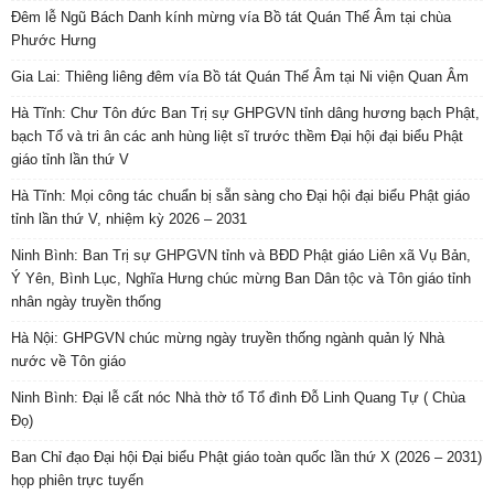
Đêm lễ Ngũ Bách Danh kính mừng vía Bồ tát Quán Thế Âm tại chùa
Phước Hưng
Gia Lai: Thiêng liêng đêm vía Bồ tát Quán Thế Âm tại Ni viện Quan Âm
Hà Tĩnh: Chư Tôn đức Ban Trị sự GHPGVN tỉnh dâng hương bạch Phật,
bạch Tổ và tri ân các anh hùng liệt sĩ trước thềm Đại hội đại biểu Phật
giáo tỉnh lần thứ V
Hà Tĩnh: Mọi công tác chuẩn bị sẵn sàng cho Đại hội đại biểu Phật giáo
tỉnh lần thứ V, nhiệm kỳ 2026 – 2031
Ninh Bình: Ban Trị sự GHPGVN tỉnh và BĐD Phật giáo Liên xã Vụ Bản,
Ý Yên, Bình Lục, Nghĩa Hưng chúc mừng Ban Dân tộc và Tôn giáo tỉnh
nhân ngày truyền thống
Hà Nội: GHPGVN chúc mừng ngày truyền thống ngành quản lý Nhà
nước về Tôn giáo
Ninh Bình: Đại lễ cất nóc Nhà thờ tổ Tổ đình Đỗ Linh Quang Tự ( Chùa
Đọ)
Ban Chỉ đạo Đại hội Đại biểu Phật giáo toàn quốc lần thứ X (2026 – 2031)
họp phiên trực tuyến