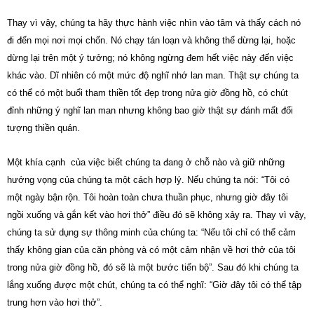
Thay vì vậy, chúng ta hãy thực hành việc nhìn vào tâm và thấy cách nó
đi đến mọi nơi mọi chốn. Nó chạy tán loạn và không thể dừng lại, hoặc
dừng lại trên một ý tưởng; nó không ngừng đem hết việc này đến việc
khác vào. Dĩ nhiên có một mức độ nghĩ nhớ lan man. Thật sự chúng ta
có thể có một buổi tham thiền tốt đẹp trong nửa giờ đồng hồ, có chút
đỉnh những ý nghĩ lan man nhưng không bao giờ thật sự đánh mất đối
tượng thiền quán.
Một khía cạnh của việc biết chúng ta đang ở chỗ nào và giữ những
hướng vọng của chúng ta một cách hợp lý. Nếu chúng ta nói: “Tôi có
một ngày bận rộn. Tôi hoàn toàn chưa thuần phục, nhưng giờ đây tôi
ngồi xuống và gắn kết vào hơi thở” điều đó sẽ không xảy ra. Thay vì vậy,
chúng ta sử dụng sự thông minh của chúng ta: “Nếu tôi chỉ có thể cảm
thấy không gian của căn phòng và có một cảm nhận về hơi thở của tôi
trong nửa giờ đồng hồ, đó sẽ là một bước tiến bộ”. Sau đó khi chúng ta
lắng xuống được một chút, chúng ta có thể nghĩ: “Giờ đây tôi có thể tập
trung hơn vào hơi thở”.