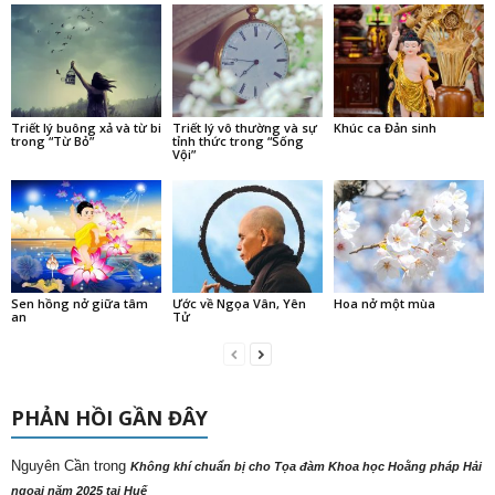
Triết lý buông xả và từ bi
Triết lý vô thường và sự
Khúc ca Đản sinh
trong “Từ Bỏ”
tỉnh thức trong “Sống
Vội”
Sen hồng nở giữa tâm
Ước về Ngọa Vân, Yên
Hoa nở một mùa
an
Tử
PHẢN HỒI GẦN ĐÂY
Nguyên Cần
trong
Không khí chuẩn bị cho Tọa đàm Khoa học Hoằng pháp Hải
ngoại năm 2025 tại Huế