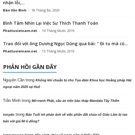
nhận lỗi,...
Đào Văn Bình
-
18 Tháng Ba, 2020
Bình Tâm Nhìn Lại Việc Sư Thích Thanh Toàn
Phattuvietnam.net
-
14 Tháng Mười, 2019
Trao đổi với ông Dương Ngọc Dũng qua bài: “ Đi tu mà có...
Phattuvietnam.net
-
15 Tháng Mười, 2019
PHẢN HỒI GẦN ĐÂY
Nguyên Cần
trong
Không khí chuẩn bị cho Tọa đàm Khoa học Hoằng pháp Hải
ngoại năm 2025 tại Huế
Trần Minh
trong
Mở tranh Phật, cầu an trên bảo tháp Mandala Tây Thiên
trong
tonydo
Báo Tuổi trẻ phản ảnh về việc phần đất chùa cổ Giác Lâm bị rao
bán với giá 60 tỉ đồng?
trong
kennytruong
Vãn cảnh chùa cổ ngàn năm ở Triều Tiên