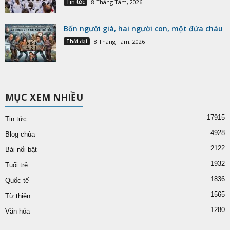
Tin tức
8 Tháng Tám, 2026
Bốn người già, hai người con, một đứa cháu
Thời đại
8 Tháng Tám, 2026
MỤC XEM NHIỀU
17915
Tin tức
4928
Blog chùa
2122
Bài nổi bật
1932
Tuổi trẻ
1836
Quốc tế
1565
Từ thiện
1280
Văn hóa