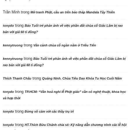
Trần Minh
trong
Mở tranh Phật, cầu an trên bảo tháp Mandala Tây Thiên
trong
tonydo
Báo Tuổi trẻ phản ảnh về việc phần đất chùa cổ Giác Lâm bị rao
bán với giá 60 tỉ đồng?
trong
kennytruong
Vãn cảnh chùa cổ ngàn năm ở Triều Tiên
trong
kennytruong
Báo Tuổi trẻ phản ảnh về việc phần đất chùa cổ Giác Lâm bị
rao bán với giá 60 tỉ đồng?
trong
Thích Thanh Châu
Quảng Ninh. Chùa Tiêu Dao Khóa Tu Học Cuối Năm
trong
tonydo
TP.HCM: “Văn hoá nghi lễ Phật giáo” cần có nghệ thuật, khoa học
và hợp thời
trong
tonydo
Đừng vô cảm với các thầy trụ trì
trong
tonydo
HT.Thích Bửu Chánh chia sẻ: Kỹ năng dẫn chương trình các lễ hội