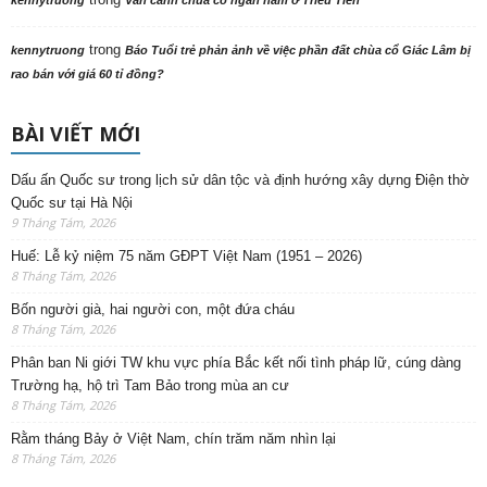
trong
kennytruong
Báo Tuổi trẻ phản ảnh về việc phần đất chùa cổ Giác Lâm bị
rao bán với giá 60 tỉ đồng?
BÀI VIẾT MỚI
Dấu ấn Quốc sư trong lịch sử dân tộc và định hướng xây dựng Điện thờ
Quốc sư tại Hà Nội
9 Tháng Tám, 2026
Huế: Lễ kỷ niệm 75 năm GĐPT Việt Nam (1951 – 2026)
8 Tháng Tám, 2026
Bốn người già, hai người con, một đứa cháu
8 Tháng Tám, 2026
Phân ban Ni giới TW khu vực phía Bắc kết nối tình pháp lữ, cúng dàng
Trường hạ, hộ trì Tam Bảo trong mùa an cư
8 Tháng Tám, 2026
Rằm tháng Bảy ở Việt Nam, chín trăm năm nhìn lại
8 Tháng Tám, 2026