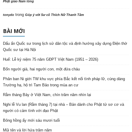
Phật giáo Nam tông
trong
tonydo
Góp ý với Sư cô Thích Nữ Thanh Tâm
BÀI MỚI
Dấu ấn Quốc sư trong lịch sử dân tộc và định hướng xây dựng Điện thờ
Quốc sư tại Hà Nội
Huế: Lễ kỷ niệm 75 năm GĐPT Việt Nam (1951 – 2026)
Bốn người già, hai người con, một đứa cháu
Phân ban Ni giới TW khu vực phía Bắc kết nối tình pháp lữ, cúng dàng
Trường hạ, hộ trì Tam Bảo trong mùa an cư
Rằm tháng Bảy ở Việt Nam, chín trăm năm nhìn lại
Nghi lễ Vu lan (Rằm tháng 7) tại nhà – Bản dành cho Phật tử sơ cơ và
người có cảm tình với đạo Phật
Bông hồng ấy mới sáu mươi tuổi
Mũi tên và lời hứa trăm năm