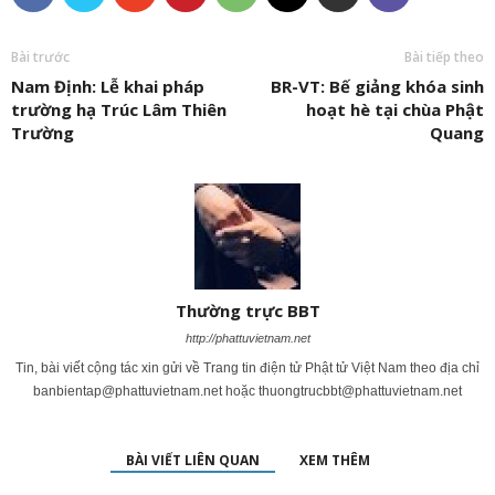
Bài trước
Bài tiếp theo
Nam Định: Lễ khai pháp
BR-VT: Bế giảng khóa sinh
trường hạ Trúc Lâm Thiên
hoạt hè tại chùa Phật
Trường
Quang
Thường trực BBT
http://phattuvietnam.net
Tin, bài viết cộng tác xin gửi về Trang tin điện tử Phật tử Việt Nam theo địa chỉ
banbientap@phattuvietnam.net
hoặc
thuongtrucbbt@phattuvietnam.net
BÀI VIẾT LIÊN QUAN
XEM THÊM