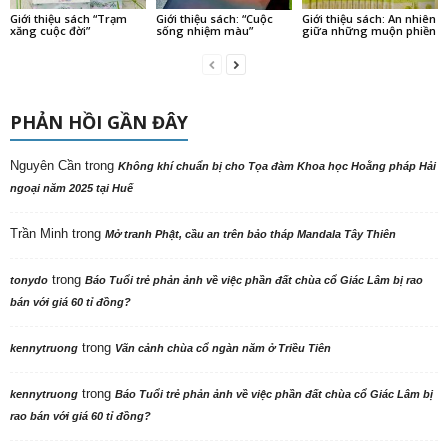
Giới thiệu sách “Trạm
Giới thiệu sách: “Cuộc
Giới thiệu sách: An nhiên
xăng cuộc đời”
sống nhiệm màu”
giữa những muộn phiền
PHẢN HỒI GẦN ĐÂY
Nguyên Cần
trong
Không khí chuẩn bị cho Tọa đàm Khoa học Hoằng pháp Hải
ngoại năm 2025 tại Huế
Trần Minh
trong
Mở tranh Phật, cầu an trên bảo tháp Mandala Tây Thiên
trong
tonydo
Báo Tuổi trẻ phản ảnh về việc phần đất chùa cổ Giác Lâm bị rao
bán với giá 60 tỉ đồng?
trong
kennytruong
Vãn cảnh chùa cổ ngàn năm ở Triều Tiên
trong
kennytruong
Báo Tuổi trẻ phản ảnh về việc phần đất chùa cổ Giác Lâm bị
rao bán với giá 60 tỉ đồng?