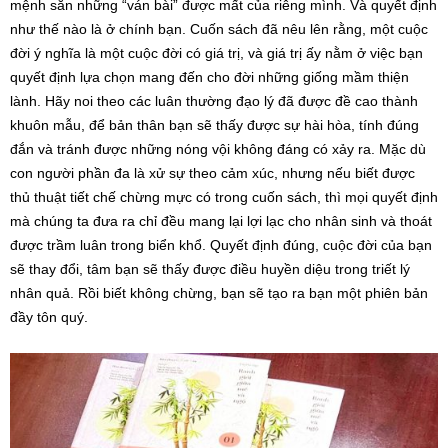
mệnh sẵn những “ván bài” được mất của riêng mình. Và quyết định
như thế nào là ở chính bạn. Cuốn sách đã nêu lên rằng, một cuộc
đời ý nghĩa là một cuộc đời có giá trị, và giá trị ấy nằm ở việc bạn
quyết định lựa chọn mang đến cho đời những giống mầm thiện
lành. Hãy noi theo các luân thường đạo lý đã được đề cao thành
khuôn mẫu, để bản thân bạn sẽ thấy được sự hài hòa, tính đúng
đắn và tránh được những nóng vội không đáng có xảy ra. Mặc dù
con người phần đa là xử sự theo cảm xúc, nhưng nếu biết được
thủ thuật tiết chế chừng mực có trong cuốn sách, thì mọi quyết định
mà chúng ta đưa ra chỉ đều mang lại lợi lạc cho nhân sinh và thoát
được trầm luân trong biển khổ. Quyết định đúng, cuộc đời của bạn
sẽ thay đổi, tâm bạn sẽ thấy được điều huyền diệu trong triết lý
nhân quả. Rồi biết không chừng, bạn sẽ tạo ra bạn một phiên bản
đầy tôn quý.