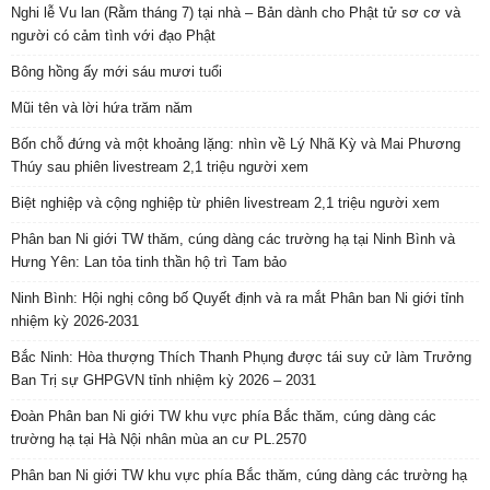
Nghi lễ Vu lan (Rằm tháng 7) tại nhà – Bản dành cho Phật tử sơ cơ và
người có cảm tình với đạo Phật
Bông hồng ấy mới sáu mươi tuổi
Mũi tên và lời hứa trăm năm
Bốn chỗ đứng và một khoảng lặng: nhìn về Lý Nhã Kỳ và Mai Phương
Thúy sau phiên livestream 2,1 triệu người xem
Biệt nghiệp và cộng nghiệp từ phiên livestream 2,1 triệu người xem
Phân ban Ni giới TW thăm, cúng dàng các trường hạ tại Ninh Bình và
Hưng Yên: Lan tỏa tinh thần hộ trì Tam bảo
Ninh Bình: Hội nghị công bố Quyết định và ra mắt Phân ban Ni giới tỉnh
nhiệm kỳ 2026-2031
Bắc Ninh: Hòa thượng Thích Thanh Phụng được tái suy cử làm Trưởng
Ban Trị sự GHPGVN tỉnh nhiệm kỳ 2026 – 2031
Đoàn Phân ban Ni giới TW khu vực phía Bắc thăm, cúng dàng các
trường hạ tại Hà Nội nhân mùa an cư PL.2570
Phân ban Ni giới TW khu vực phía Bắc thăm, cúng dàng các trường hạ