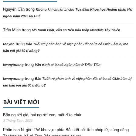
Nguyên Cần
trong
Không khí chuẩn bị cho Tọa đàm Khoa học Hoằng pháp Hải
ngoại năm 2025 tại Huế
Trần Minh
trong
Mở tranh Phật, cầu an trên bảo tháp Mandala Tây Thiên
trong
tonydo
Báo Tuổi trẻ phản ảnh về việc phần đất chùa cổ Giác Lâm bị rao
bán với giá 60 tỉ đồng?
trong
kennytruong
Vãn cảnh chùa cổ ngàn năm ở Triều Tiên
trong
kennytruong
Báo Tuổi trẻ phản ảnh về việc phần đất chùa cổ Giác Lâm bị
rao bán với giá 60 tỉ đồng?
BÀI VIẾT MỚI
Bốn người già, hai người con, một đứa cháu
8 Tháng Tám, 2026
Phân ban Ni giới TW khu vực phía Bắc kết nối tình pháp lữ, cúng dàng