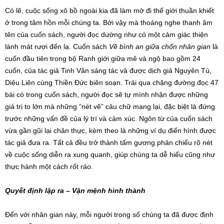
Có lẽ, cuộc sống xô bồ ngoài kia đã làm mờ đi thế giới thuần khiết
ở trong tâm hồn mỗi chúng ta. Bởi vậy mà thoáng nghe thanh âm
tên của cuốn sách, người đọc dường như có một cảm giác thiện
lành mát rượi đến lạ. Cuốn sách
Vẽ bình an giữa chốn nhân gian
là
cuốn đầu tiên trong bộ Ranh giới giữa mê và ngộ bao gồm 24
cuốn, của tác giả Tinh Vân sáng tác và được dịch giả Nguyên Tú,
Diệu Liên cùng Thiền Đức biên soạn. Trải qua chặng đường đọc 47
bài có trong cuốn sách, người đọc sẽ tự mình nhận được những
giá trị to lớn mà những “nét vẽ” câu chữ mang lại, đặc biệt là đứng
trước những vấn đề của lý trí và cảm xúc. Ngôn từ của cuốn sách
vừa gần gũi lại chân thực, kèm theo là những ví dụ điển hình được
tác giả đưa ra. Tất cả đều trở thành tấm gương phản chiếu rõ nét
về cuộc sống diễn ra xung quanh, giúp chúng ta dễ hiểu cũng như
thực hành một cách rốt ráo.
Quyết
định lập ra – Vận mệnh hình thành
Đến với nhân gian này, mỗi người trong số chúng ta đã được định