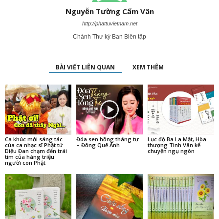
Nguyễn Tường Cẩm Vân
http://phattuvietnam.net
Chánh Thư ký Ban Biên tập
BÀI VIẾT LIÊN QUAN
XEM THÊM
Ca khúc mới sáng tác
Đóa sen hồng tháng tư
Lục độ Ba La Mật, Hòa
của ca nhạc sĩ Phật tử
– Đồng Quế Anh
thượng Tinh Vân kể
Diệu Đan chạm đến trái
chuyện ngụ ngôn
tim của hàng triệu
người con Phật