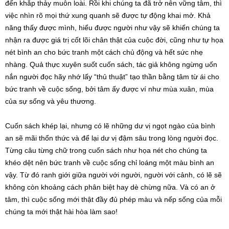
đến khắp thảy muôn loài. Rồi khi chúng ta đã trở nên vững tâm, thì
việc nhìn rõ mọi thứ xung quanh sẽ được tự động khai mở. Khả
năng thấy được mình, hiểu được người như vậy sẽ khiến chúng ta
nhận ra được giá trị cốt lõi chân thật của cuộc đời, cũng như tự họa
nét bình an cho bức tranh một cách chủ động và hết sức nhẹ
nhàng. Quả thực xuyên suốt cuốn sách, tác giả không ngừng uốn
nắn người đọc hãy nhớ lấy “thủ thuật” tạo thần bằng tâm từ ái cho
bức tranh về cuộc sống, bởi tâm ấy được ví như mùa xuân, mùa
của sự sống và yêu thương.
Cuốn sách khép lại, nhưng có lẽ những dư vị ngọt ngào của bình
an sẽ mãi thổn thức và để lại dư vị đậm sâu trong lòng người đọc.
Từng câu từng chữ trong cuốn sách như họa nét cho chúng ta
khéo dệt nên bức tranh về cuộc sống chỉ loáng một màu bình an
vậy. Từ đó ranh giới giữa người với người, người với cảnh, có lẽ sẽ
không còn khoảng cách phân biệt hay dè chừng nữa. Và có an ở
tâm, thì cuộc sống mới thật đầy đủ phép màu và nếp sống của mỗi
chúng ta mới thật hài hòa làm sao!