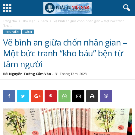
Trang chủ
Thư viện
Sách
Vẽ bình an giữa chốn nhân gian – Một bức tranh
“kho...
THƯ VIỆN
SÁCH
Vẽ bình an giữa chốn nhân gian –
Một bức tranh “kho báu” bện từ
tâm người
Bởi
Nguyễn Tường Cẩm Vân
-
31 Tháng Tám, 2023