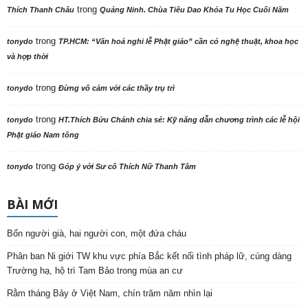
trong
Thích Thanh Châu
Quảng Ninh. Chùa Tiêu Dao Khóa Tu Học Cuối Năm
trong
tonydo
TP.HCM: “Văn hoá nghi lễ Phật giáo” cần có nghệ thuật, khoa học
và hợp thời
trong
tonydo
Đừng vô cảm với các thầy trụ trì
trong
tonydo
HT.Thích Bửu Chánh chia sẻ: Kỹ năng dẫn chương trình các lễ hội
Phật giáo Nam tông
trong
tonydo
Góp ý với Sư cô Thích Nữ Thanh Tâm
BÀI MỚI
Bốn người già, hai người con, một đứa cháu
Phân ban Ni giới TW khu vực phía Bắc kết nối tình pháp lữ, cúng dàng
Trường hạ, hộ trì Tam Bảo trong mùa an cư
Rằm tháng Bảy ở Việt Nam, chín trăm năm nhìn lại