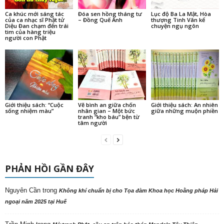
Ca khúc mới sáng tác
Đóa sen hồng tháng tư
Lục độ Ba La Mật, Hòa
của ca nhạc sĩ Phật tử
– Đồng Quế Anh
thượng Tinh Vân kể
Diệu Đan chạm đến trái
chuyện ngụ ngôn
tim của hàng triệu
người con Phật
Giới thiệu sách: “Cuộc
Vẽ bình an giữa chốn
Giới thiệu sách: An nhiên
sống nhiệm màu”
nhân gian – Một bức
giữa những muộn phiền
tranh “kho báu” bện từ
tâm người
PHẢN HỒI GẦN ĐÂY
Nguyên Cần
trong
Không khí chuẩn bị cho Tọa đàm Khoa học Hoằng pháp Hải
ngoại năm 2025 tại Huế