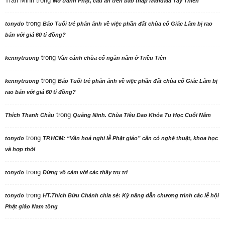
Trần Minh
trong
Mở tranh Phật, cầu an trên bảo tháp Mandala Tây Thiên
trong
tonydo
Báo Tuổi trẻ phản ảnh về việc phần đất chùa cổ Giác Lâm bị rao
bán với giá 60 tỉ đồng?
trong
kennytruong
Vãn cảnh chùa cổ ngàn năm ở Triều Tiên
trong
kennytruong
Báo Tuổi trẻ phản ảnh về việc phần đất chùa cổ Giác Lâm bị
rao bán với giá 60 tỉ đồng?
trong
Thích Thanh Châu
Quảng Ninh. Chùa Tiêu Dao Khóa Tu Học Cuối Năm
trong
tonydo
TP.HCM: “Văn hoá nghi lễ Phật giáo” cần có nghệ thuật, khoa học
và hợp thời
trong
tonydo
Đừng vô cảm với các thầy trụ trì
trong
tonydo
HT.Thích Bửu Chánh chia sẻ: Kỹ năng dẫn chương trình các lễ hội
Phật giáo Nam tông