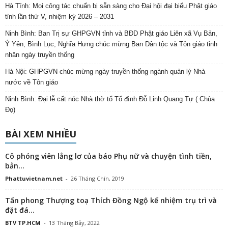
Hà Tĩnh: Mọi công tác chuẩn bị sẵn sàng cho Đại hội đại biểu Phật giáo
tỉnh lần thứ V, nhiệm kỳ 2026 – 2031
Ninh Bình: Ban Trị sự GHPGVN tỉnh và BĐD Phật giáo Liên xã Vụ Bản,
Ý Yên, Bình Lục, Nghĩa Hưng chúc mừng Ban Dân tộc và Tôn giáo tỉnh
nhân ngày truyền thống
Hà Nội: GHPGVN chúc mừng ngày truyền thống ngành quản lý Nhà
nước về Tôn giáo
Ninh Bình: Đại lễ cất nóc Nhà thờ tổ Tổ đình Đỗ Linh Quang Tự ( Chùa
Đọ)
BÀI XEM NHIỀU
Cô phóng viên lẳng lơ của báo Phụ nữ và chuyện tình tiền,
bản...
Phattuvietnam.net
-
26 Tháng Chín, 2019
Tấn phong Thượng toạ Thích Đồng Ngộ kế nhiệm trụ trì và
đặt đá...
BTV TP.HCM
-
13 Tháng Bảy, 2022