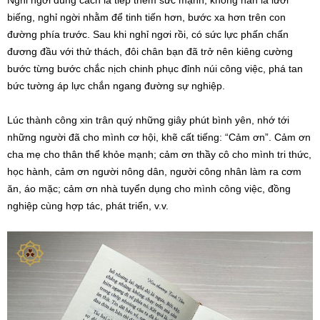
Nghỉ ngơi đúng cách là tiếp thêm sức mạnh, không hẳn là lười
biếng, nghỉ ngời nhằm để tinh tiến hơn, bước xa hơn trên con
đường phía trước. Sau khi nghỉ ngơi rồi, có sức lực phấn chấn
đương đầu với thử thách, đôi chân bạn đã trở nên kiêng cường
bước từng bước chắc nịch chinh phục đỉnh núi công việc, phá tan
bức tường áp lực chắn ngang đường sự nghiệp.
Lúc thành công xin trân quý những giây phút bình yên, nhớ tới
những người đã cho mình cơ hội, khẽ cất tiếng: “Cảm ơn”. Cảm ơn
cha mẹ cho thân thể khỏe mạnh; cảm ơn thầy cô cho mình tri thức,
học hành, cảm ơn người nông dân, người công nhân làm ra cơm
ăn, áo mặc; cảm ơn nhà tuyển dụng cho mình công việc, đồng
nghiệp cùng hợp tác, phát triển, v.v.