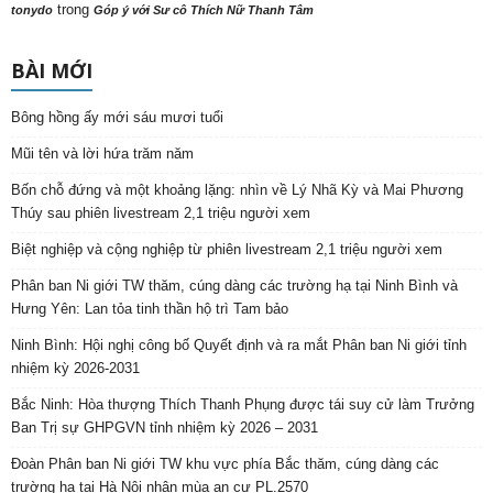
trong
tonydo
Góp ý với Sư cô Thích Nữ Thanh Tâm
BÀI MỚI
Bông hồng ấy mới sáu mươi tuổi
Mũi tên và lời hứa trăm năm
Bốn chỗ đứng và một khoảng lặng: nhìn về Lý Nhã Kỳ và Mai Phương
Thúy sau phiên livestream 2,1 triệu người xem
Biệt nghiệp và cộng nghiệp từ phiên livestream 2,1 triệu người xem
Phân ban Ni giới TW thăm, cúng dàng các trường hạ tại Ninh Bình và
Hưng Yên: Lan tỏa tinh thần hộ trì Tam bảo
Ninh Bình: Hội nghị công bố Quyết định và ra mắt Phân ban Ni giới tỉnh
nhiệm kỳ 2026-2031
Bắc Ninh: Hòa thượng Thích Thanh Phụng được tái suy cử làm Trưởng
Ban Trị sự GHPGVN tỉnh nhiệm kỳ 2026 – 2031
Đoàn Phân ban Ni giới TW khu vực phía Bắc thăm, cúng dàng các
trường hạ tại Hà Nội nhân mùa an cư PL.2570