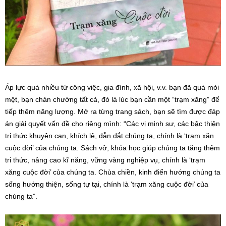
Áp lực quá nhiều từ công việc, gia đình, xã hội, v.v. bạn đã quá mỏi
mệt, bạn chán chường tất cả, đó là lúc bạn cần một “trạm xăng” để
tiếp thêm năng lượng. Mở ra từng trang sách, bạn sẽ tìm được đáp
án giải quyết vấn đề cho riêng mình: “Các vị minh sư, các bậc thiện
tri thức khuyên can, khích lệ, dẫn dắt chúng ta, chính là ‘trạm xăn
cuộc đời’ của chúng ta. Sách vở, khóa học giúp chúng ta tăng thêm
tri thức, nâng cao kĩ năng, vững vàng nghiệp vụ, chính là ‘trạm
xăng cuộc đời’ của chúng ta. Chùa chiền, kinh điển hướng chúng ta
sống hướng thiện, sống tự tại, chính là ‘trạm xăng cuộc đời’ của
chúng ta”.