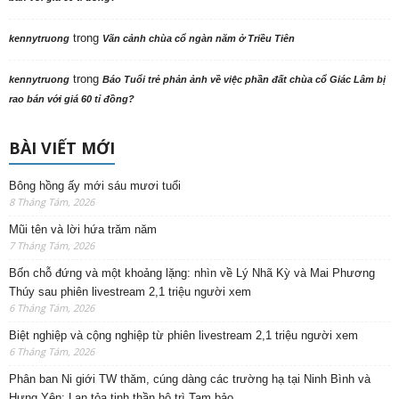
trong
kennytruong
Vãn cảnh chùa cổ ngàn năm ở Triều Tiên
trong
kennytruong
Báo Tuổi trẻ phản ảnh về việc phần đất chùa cổ Giác Lâm bị
rao bán với giá 60 tỉ đồng?
BÀI VIẾT MỚI
Bông hồng ấy mới sáu mươi tuổi
8 Tháng Tám, 2026
Mũi tên và lời hứa trăm năm
7 Tháng Tám, 2026
Bốn chỗ đứng và một khoảng lặng: nhìn về Lý Nhã Kỳ và Mai Phương
Thúy sau phiên livestream 2,1 triệu người xem
6 Tháng Tám, 2026
Biệt nghiệp và cộng nghiệp từ phiên livestream 2,1 triệu người xem
6 Tháng Tám, 2026
Phân ban Ni giới TW thăm, cúng dàng các trường hạ tại Ninh Bình và
Hưng Yên: Lan tỏa tinh thần hộ trì Tam bảo