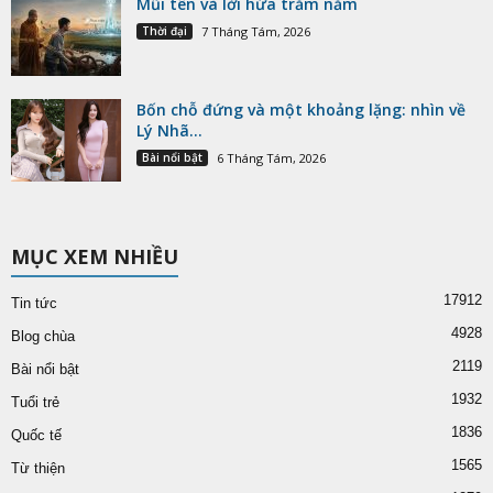
Mũi tên và lời hứa trăm năm
Thời đại
7 Tháng Tám, 2026
Bốn chỗ đứng và một khoảng lặng: nhìn về
Lý Nhã...
Bài nổi bật
6 Tháng Tám, 2026
MỤC XEM NHIỀU
17912
Tin tức
4928
Blog chùa
2119
Bài nổi bật
1932
Tuổi trẻ
1836
Quốc tế
1565
Từ thiện