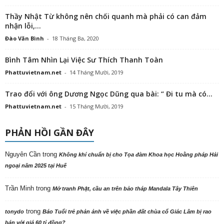
Thầy Nhật Từ không nên chối quanh mà phải có can đảm
nhận lỗi,...
Đào Văn Bình
-
18 Tháng Ba, 2020
Bình Tâm Nhìn Lại Việc Sư Thích Thanh Toàn
Phattuvietnam.net
-
14 Tháng Mười, 2019
Trao đổi với ông Dương Ngọc Dũng qua bài: “ Đi tu mà có...
Phattuvietnam.net
-
15 Tháng Mười, 2019
PHẢN HỒI GẦN ĐÂY
Nguyên Cần
trong
Không khí chuẩn bị cho Tọa đàm Khoa học Hoằng pháp Hải
ngoại năm 2025 tại Huế
Trần Minh
trong
Mở tranh Phật, cầu an trên bảo tháp Mandala Tây Thiên
trong
tonydo
Báo Tuổi trẻ phản ảnh về việc phần đất chùa cổ Giác Lâm bị rao
bán với giá 60 tỉ đồng?