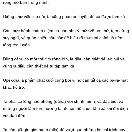
rộng mở bên trong mình.
Giống như việc leo núi, ta cũng phải rèn luyện để có được tâm xả.
Các thực hành chánh niệm cơ bản như ý thức về hơi thở, tạm dừng
suy nghĩ, và quán chiếu sâu sắc để hiểu rõ thực tại chính là nền
tảng rèn luyện.
Dũng cảm, có một trái tim rộng lớn, là điều cần thiết để leo núi và
cũng là điều cần thiết để tu tập tâm xả.
Upekkha là phẩm chất cuối cùng bởi vì nó cần tất cả các ba-la-mật
khác hỗ trợ.
Ta phải có lòng hào phóng (dāna) với chính mình, và đặc biệt với
những người làm tổn thương ta, để có thể chọn tâm xả khi đối diện
với đau đớn.
Ta cần giữ gìn giới hạnh (sīla) để vượt qua những lời chỉ trích hay