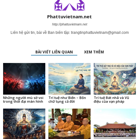
Phattuvietnam.net
http://phattuvietnam.net
Liên hệ gửi tin, bài về Ban biên tập:
trangtinphattuvietnam@gmail.com
BÀI VIẾT LIÊN QUAN
XEM THÊM
Những người mù sờ voi
Trí tuệ như Biển – Bốn
Trí tuệ Bát nhã và Vũ
trong thời đại màn hình
chữ tụng cả đời
điệu của vạn pháp