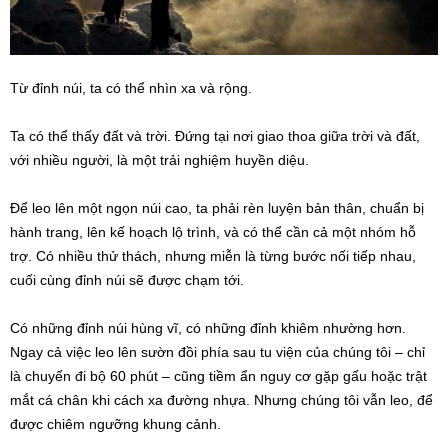
Từ đỉnh núi, ta có thể nhìn xa và rộng.
Ta có thể thấy đất và trời. Đứng tại nơi giao thoa giữa trời và đất,
với nhiều người, là một trải nghiệm huyền diệu.
Để leo lên một ngọn núi cao, ta phải rèn luyện bản thân, chuẩn bị
hành trang, lên kế hoạch lộ trình, và có thể cần cả một nhóm hỗ
trợ. Có nhiều thử thách, nhưng miễn là từng bước nối tiếp nhau,
cuối cùng đỉnh núi sẽ được chạm tới.
Có những đỉnh núi hùng vĩ, có những đỉnh khiêm nhường hơn.
Ngay cả việc leo lên sườn đồi phía sau tu viện của chúng tôi – chỉ
là chuyến đi bộ 60 phút – cũng tiềm ẩn nguy cơ gặp gấu hoặc trật
mắt cá chân khi cách xa đường nhựa. Nhưng chúng tôi vẫn leo, để
được chiêm ngưỡng khung cảnh.