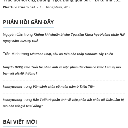
Phattuvietnam.net
-
15 Tháng Mười, 2019
PHẢN HỒI GẦN ĐÂY
Nguyên Cần
trong
Không khí chuẩn bị cho Tọa đàm Khoa học Hoằng pháp Hải
ngoại năm 2025 tại Huế
Trần Minh
trong
Mở tranh Phật, cầu an trên bảo tháp Mandala Tây Thiên
trong
tonydo
Báo Tuổi trẻ phản ảnh về việc phần đất chùa cổ Giác Lâm bị rao
bán với giá 60 tỉ đồng?
trong
kennytruong
Vãn cảnh chùa cổ ngàn năm ở Triều Tiên
trong
kennytruong
Báo Tuổi trẻ phản ảnh về việc phần đất chùa cổ Giác Lâm bị
rao bán với giá 60 tỉ đồng?
BÀI VIẾT MỚI