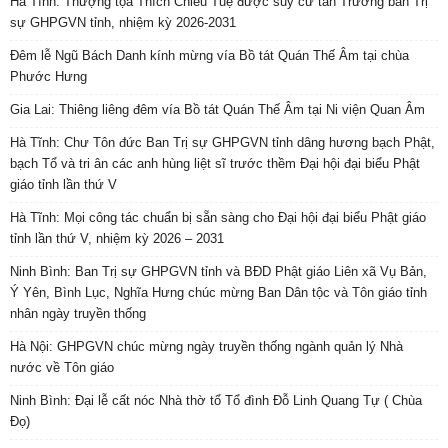
Hà Tĩnh: Thượng tọa Thích Chiếu Tuệ được suy cử tân Trưởng ban Trị
sự GHPGVN tỉnh, nhiệm kỳ 2026-2031
Đêm lễ Ngũ Bách Danh kính mừng vía Bồ tát Quán Thế Âm tại chùa
Phước Hưng
Gia Lai: Thiêng liêng đêm vía Bồ tát Quán Thế Âm tại Ni viện Quan Âm
Hà Tĩnh: Chư Tôn đức Ban Trị sự GHPGVN tỉnh dâng hương bạch Phật,
bạch Tổ và tri ân các anh hùng liệt sĩ trước thềm Đại hội đại biểu Phật
giáo tỉnh lần thứ V
Hà Tĩnh: Mọi công tác chuẩn bị sẵn sàng cho Đại hội đại biểu Phật giáo
tỉnh lần thứ V, nhiệm kỳ 2026 – 2031
Ninh Bình: Ban Trị sự GHPGVN tỉnh và BĐD Phật giáo Liên xã Vụ Bản,
Ý Yên, Bình Lục, Nghĩa Hưng chúc mừng Ban Dân tộc và Tôn giáo tỉnh
nhân ngày truyền thống
Hà Nội: GHPGVN chúc mừng ngày truyền thống ngành quản lý Nhà
nước về Tôn giáo
Ninh Bình: Đại lễ cất nóc Nhà thờ tổ Tổ đình Đỗ Linh Quang Tự ( Chùa
Đọ)