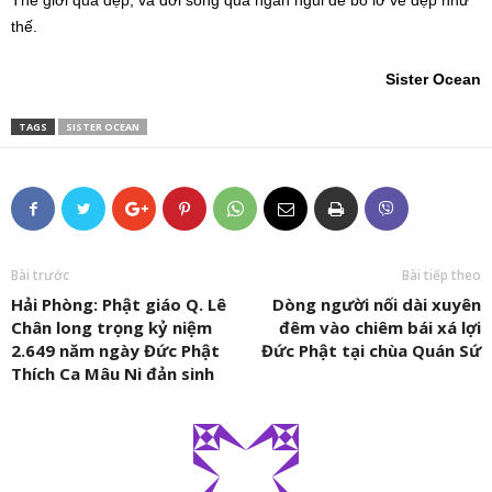
Thế giới quá đẹp, và đời sống quá ngắn ngủi để bỏ lỡ vẻ đẹp như
thế.
Sister Ocean
TAGS
SISTER OCEAN
Bài trước
Bài tiếp theo
Hải Phòng: Phật giáo Q. Lê
Dòng người nối dài xuyên
Chân long trọng kỷ niệm
đêm vào chiêm bái xá lợi
2.649 năm ngày Đức Phật
Đức Phật tại chùa Quán Sứ
Thích Ca Mâu Ni đản sinh