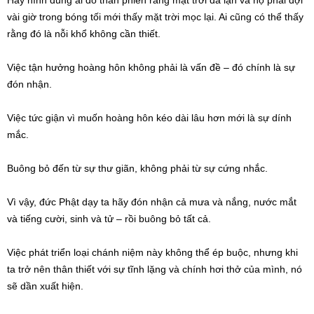
Hãy hình dung ai đó than phiền rằng mặt trời đã lặn và họ phải đợi
vài giờ trong bóng tối mới thấy mặt trời mọc lại. Ai cũng có thể thấy
rằng đó là nỗi khổ không cần thiết.
Việc tận hưởng hoàng hôn không phải là vấn đề – đó chính là sự
đón nhận.
Việc tức giận vì muốn hoàng hôn kéo dài lâu hơn mới là sự dính
mắc.
Buông bỏ đến từ sự thư giãn, không phải từ sự cứng nhắc.
Vì vậy, đức Phật dạy ta hãy đón nhận cả mưa và nắng, nước mắt
và tiếng cười, sinh và tử – rồi buông bỏ tất cả.
Việc phát triển loại chánh niệm này không thể ép buộc, nhưng khi
ta trở nên thân thiết với sự tĩnh lặng và chính hơi thở của mình, nó
sẽ dần xuất hiện.