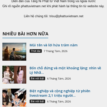
Diễn đàn của Tăng Ni Phật tử Việt Nam trong và ngoài nước
Ghi rõ nguồn phattuvietnam.net khi phát hành lại thông tin từ website này.
Liên hệ chúng tôi:
trisu@phattuvietnam.net
NHIỀU BÀI HƠN NỮA
Mũi tên và lời hứa trăm năm
Thời đại
7 Tháng Tám, 2026
Bốn chỗ đứng và một khoảng lặng: nhìn về
Lý Nhã...
Bài nổi bật
6 Tháng Tám, 2026
Biệt nghiệp và cộng nghiệp từ phiên
livestream 2,1 triệu người...
Bài nổi bật
6 Tháng Tám, 2026