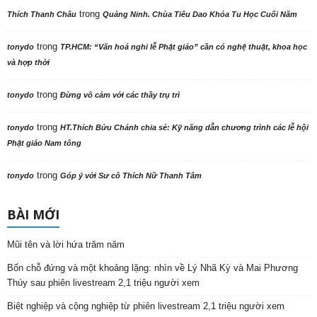
trong
Thích Thanh Châu
Quảng Ninh. Chùa Tiêu Dao Khóa Tu Học Cuối Năm
trong
tonydo
TP.HCM: “Văn hoá nghi lễ Phật giáo” cần có nghệ thuật, khoa học
và hợp thời
trong
tonydo
Đừng vô cảm với các thầy trụ trì
trong
tonydo
HT.Thích Bửu Chánh chia sẻ: Kỹ năng dẫn chương trình các lễ hội
Phật giáo Nam tông
trong
tonydo
Góp ý với Sư cô Thích Nữ Thanh Tâm
BÀI MỚI
Mũi tên và lời hứa trăm năm
Bốn chỗ đứng và một khoảng lặng: nhìn về Lý Nhã Kỳ và Mai Phương
Thúy sau phiên livestream 2,1 triệu người xem
Biệt nghiệp và cộng nghiệp từ phiên livestream 2,1 triệu người xem