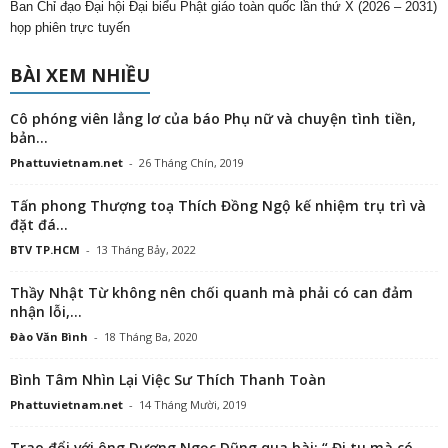
Ban Chỉ đạo Đại hội Đại biểu Phật giáo toàn quốc lần thứ X (2026 – 2031)
họp phiên trực tuyến
BÀI XEM NHIỀU
Cô phóng viên lẳng lơ của báo Phụ nữ và chuyện tình tiền,
bản...
Phattuvietnam.net
-
26 Tháng Chín, 2019
Tấn phong Thượng toạ Thích Đồng Ngộ kế nhiệm trụ trì và
đặt đá...
BTV TP.HCM
-
13 Tháng Bảy, 2022
Thầy Nhật Từ không nên chối quanh mà phải có can đảm
nhận lỗi,...
Đào Văn Bình
-
18 Tháng Ba, 2020
Bình Tâm Nhìn Lại Việc Sư Thích Thanh Toàn
Phattuvietnam.net
-
14 Tháng Mười, 2019
Trao đổi với ông Dương Ngọc Dũng qua bài: “ Đi tu mà có...