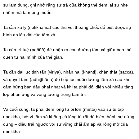
sự lạm dụng, ghi nhớ rằng sự trả đũa không thể đem lại sự nhẹ
nhõm mà ta mong muốn.
Ta cần xả ly (nekkhama) các thú vui thoáng chốc để biết được sự
bình an lâu dài của tâm xả.
Ta cần trí tuệ (paññā) để nhận ra con đường tâm xả giữa bao thói
quen tự hại mình của thế gian.
Ta cần đại lực tinh tấn (viriya), nhẫn nại (khanti), chân thật (sacca),
và quyết tâm (adhiṭṭhāna) để tiếp tục nuôi dưỡng tâm xả sau khi
cảm hứng ban đầu phai nhạt và khi ta phải đối diện với nhiều tầng
lớp phản ứng và vọng tưởng trong tâm trí.
Và cuối cùng, ta phải đem lòng từ bi lớn (mettā) vào sự tu tập
upekkha, bởi vì tâm xả không có lòng từ rất dễ biến thành sự dửng
dưng – điều trái ngược với sự vững chãi ấm áp và rộng mở của
upekkha.