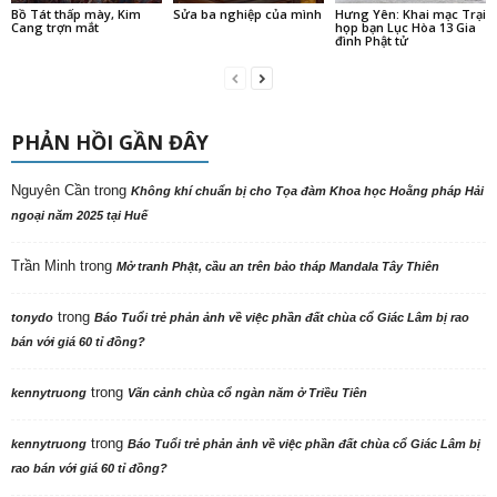
Bồ Tát thấp mày, Kim
Sửa ba nghiệp của mình
Hưng Yên: Khai mạc Trại
Cang trợn mắt
họp bạn Lục Hòa 13 Gia
đình Phật tử
PHẢN HỒI GẦN ĐÂY
Nguyên Cần
trong
Không khí chuẩn bị cho Tọa đàm Khoa học Hoằng pháp Hải
ngoại năm 2025 tại Huế
Trần Minh
trong
Mở tranh Phật, cầu an trên bảo tháp Mandala Tây Thiên
trong
tonydo
Báo Tuổi trẻ phản ảnh về việc phần đất chùa cổ Giác Lâm bị rao
bán với giá 60 tỉ đồng?
trong
kennytruong
Vãn cảnh chùa cổ ngàn năm ở Triều Tiên
trong
kennytruong
Báo Tuổi trẻ phản ảnh về việc phần đất chùa cổ Giác Lâm bị
rao bán với giá 60 tỉ đồng?