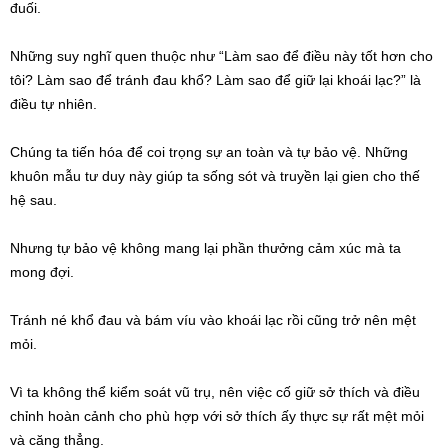
đuối.
Những suy nghĩ quen thuộc như “Làm sao để điều này tốt hơn cho
tôi? Làm sao để tránh đau khổ? Làm sao để giữ lại khoái lạc?” là
điều tự nhiên.
Chúng ta tiến hóa để coi trọng sự an toàn và tự bảo vệ. Những
khuôn mẫu tư duy này giúp ta sống sót và truyền lại gien cho thế
hệ sau.
Nhưng tự bảo vệ không mang lại phần thưởng cảm xúc mà ta
mong đợi.
Tránh né khổ đau và bám víu vào khoái lạc rồi cũng trở nên mệt
mỏi.
Vì ta không thể kiểm soát vũ trụ, nên việc cố giữ sở thích và điều
chỉnh hoàn cảnh cho phù hợp với sở thích ấy thực sự rất mệt mỏi
và căng thẳng.