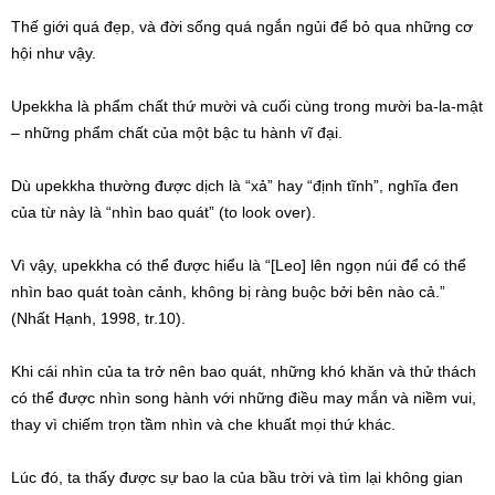
Thế giới quá đẹp, và đời sống quá ngắn ngủi để bỏ qua những cơ
hội như vậy.
Upekkha là phẩm chất thứ mười và cuối cùng trong mười ba-la-mật
– những phẩm chất của một bậc tu hành vĩ đại.
Dù upekkha thường được dịch là “xả” hay “định tĩnh”, nghĩa đen
của từ này là “nhìn bao quát” (to look over).
Vì vậy, upekkha có thể được hiểu là “[Leo] lên ngọn núi để có thể
nhìn bao quát toàn cảnh, không bị ràng buộc bởi bên nào cả.”
(Nhất Hạnh, 1998, tr.10).
Khi cái nhìn của ta trở nên bao quát, những khó khăn và thử thách
có thể được nhìn song hành với những điều may mắn và niềm vui,
thay vì chiếm trọn tầm nhìn và che khuất mọi thứ khác.
Lúc đó, ta thấy được sự bao la của bầu trời và tìm lại không gian