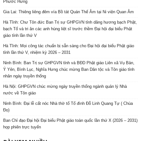
Phước Hưng
Gia Lai: Thiêng liêng đêm vía Bồ tát Quán Thế Âm tại Ni viện Quan Âm
Hà Tĩnh: Chư Tôn đức Ban Trị sự GHPGVN tỉnh dâng hương bạch Phật,
bạch Tổ và tri ân các anh hùng liệt sĩ trước thềm Đại hội đại biểu Phật
giáo tỉnh lần thứ V
Hà Tĩnh: Mọi công tác chuẩn bị sẵn sàng cho Đại hội đại biểu Phật giáo
tỉnh lần thứ V, nhiệm kỳ 2026 – 2031
Ninh Bình: Ban Trị sự GHPGVN tỉnh và BĐD Phật giáo Liên xã Vụ Bản,
Ý Yên, Bình Lục, Nghĩa Hưng chúc mừng Ban Dân tộc và Tôn giáo tỉnh
nhân ngày truyền thống
Hà Nội: GHPGVN chúc mừng ngày truyền thống ngành quản lý Nhà
nước về Tôn giáo
Ninh Bình: Đại lễ cất nóc Nhà thờ tổ Tổ đình Đỗ Linh Quang Tự ( Chùa
Đọ)
Ban Chỉ đạo Đại hội Đại biểu Phật giáo toàn quốc lần thứ X (2026 – 2031)
họp phiên trực tuyến