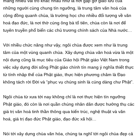
mang nhiều vai trò khác nhau như là nơi gặp gỡ giao lưu của
những người cùng chung tín ngưỡng, là trung tâm văn hoá của
cộng đồng quanh chùa, là trường học cho nhiều đối tượng về văn
hoá đạo đức, là nơi thờ cúng ông bà tổ tiên, chùa còn là nơi để
tuyên truyền phổ biến các chủ trương chính sách của Nhà nước…
Với nhiều chức năng như vậy, ngôi chùa được xem như là trung
tâm của một vùng quanh chùa. Xây dựng chùa văn hoá vừa là một
nội dung cũng là mục tiêu của Giáo hội Phật giáo Việt Nam trong
việc xây dựng đời sống Phật giáo chính tín mang ý nghĩa thiết thực
từ tính nhập thế của Phật giáo, thực hiện phương châm là Đạo
không tách rời Đời và “phục vụ chúng sinh là cúng dàng chư Phật”.
Ngôi chùa từ xưa tới nay không chỉ là nơi thực hiện tín ngưỡng
Phật giáo, đó còn là nơi quần chúng nhân dân được hưởng thụ các
giá trị văn hoá tinh thần thông qua kiến trúc, nghệ thuật và văn
hoá, giá trị đạo đức Phật giáo, đạo đức xã hội…
Nói tới xây dựng chùa văn hóa, chúng ta nghĩ tới ngôi chùa đẹp cả