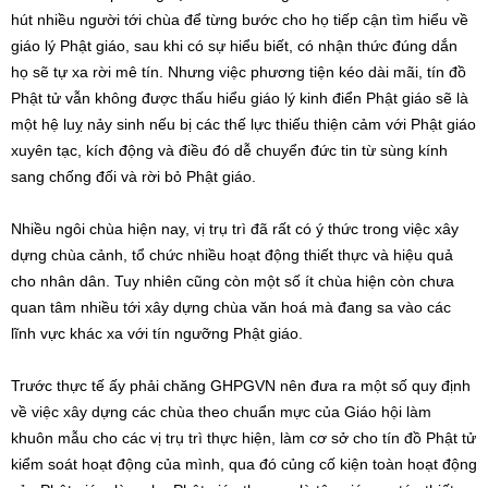
hút nhiều người tới chùa để từng bước cho họ tiếp cận tìm hiểu về
giáo lý Phật giáo, sau khi có sự hiểu biết, có nhận thức đúng dắn
họ sẽ tự xa rời mê tín. Nhưng việc phương tiện kéo dài mãi, tín đồ
Phật tử vẫn không được thấu hiểu giáo lý kinh điển Phật giáo sẽ là
một hệ luỵ nảy sinh nếu bị các thế lực thiếu thiện cảm với Phật giáo
xuyên tạc, kích động và điều đó dễ chuyển đức tin từ sùng kính
sang chống đối và rời bỏ Phật giáo.
Nhiều ngôi chùa hiện nay, vị trụ trì đã rất có ý thức trong việc xây
dựng chùa cảnh, tổ chức nhiều hoạt động thiết thực và hiệu quả
cho nhân dân. Tuy nhiên cũng còn một số ít chùa hiện còn chưa
quan tâm nhiều tới xây dựng chùa văn hoá mà đang sa vào các
lĩnh vực khác xa với tín ngưỡng Phật giáo.
Trước thực tế ấy phải chăng GHPGVN nên đưa ra một số quy định
về việc xây dựng các chùa theo chuẩn mực của Giáo hội làm
khuôn mẫu cho các vị trụ trì thực hiện, làm cơ sở cho tín đồ Phật tử
kiểm soát hoạt động của mình, qua đó củng cố kiện toàn hoạt động