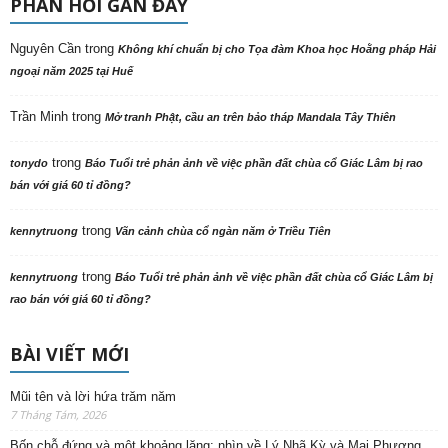
PHẢN HỒI GẦN ĐÂY
Nguyên Cần
trong
Không khí chuẩn bị cho Tọa đàm Khoa học Hoằng pháp Hải
ngoại năm 2025 tại Huế
Trần Minh
trong
Mở tranh Phật, cầu an trên bảo tháp Mandala Tây Thiên
trong
tonydo
Báo Tuổi trẻ phản ảnh về việc phần đất chùa cổ Giác Lâm bị rao
bán với giá 60 tỉ đồng?
trong
kennytruong
Vãn cảnh chùa cổ ngàn năm ở Triều Tiên
trong
kennytruong
Báo Tuổi trẻ phản ảnh về việc phần đất chùa cổ Giác Lâm bị
rao bán với giá 60 tỉ đồng?
BÀI VIẾT MỚI
Mũi tên và lời hứa trăm năm
7 Tháng Tám, 2026
Bốn chỗ đứng và một khoảng lặng: nhìn về Lý Nhã Kỳ và Mai Phương