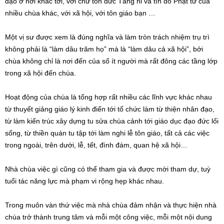
đạo ở nơi khác tới, với chư tôn đức Tăng ni và tín đồ Phật tử của
nhiều chùa khác, với xã hội, với tôn giáo bạn …
Một vị sư được xem là đúng nghĩa và làm tròn trách nhiệm trụ trì
không phải là “làm dâu trăm họ” mà là “làm dâu cả xã hội”, bởi
chùa không chỉ là nơi đến của số ít người mà rất đông các tầng lớp
trong xã hội đến chùa.
Hoạt động của chùa là tổng hợp rất nhiều các lĩnh vực khác nhau
từ thuyết giảng giáo lý kinh điển tới tổ chức làm từ thiện nhân đạo,
từ làm kiến trúc xây dựng tu sửa chùa cảnh tới giáo dục đạo đức lối
sống, từ thiền quán tu tập tới làm nghi lễ tôn giáo, tất cả các việc
trong ngoài, trên dưới, lễ, tết, đình đám, quan hệ xã hội…
Nhà chùa việc gì cũng có thể tham gia và được mời tham dự, tuỳ
tuổi tác năng lực mà phạm vi rộng hẹp khác nhau.
Trong muôn vàn thứ việc mà nhà chùa đảm nhận và thực hiện nhà
chùa trở thành trung tâm và mỗi một công việc, mỗi một nội dung