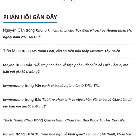
PHẢN HỒI GẦN ĐÂY
Nguyên Cần
trong
Không khí chuẩn bị cho Tọa đàm Khoa học Hoằng pháp Hải
ngoại năm 2025 tại Huế
Trần Minh
trong
Mở tranh Phật, cầu an trên bảo tháp Mandala Tây Thiên
trong
tonydo
Báo Tuổi trẻ phản ảnh về việc phần đất chùa cổ Giác Lâm bị rao
bán với giá 60 tỉ đồng?
trong
kennytruong
Vãn cảnh chùa cổ ngàn năm ở Triều Tiên
trong
kennytruong
Báo Tuổi trẻ phản ảnh về việc phần đất chùa cổ Giác Lâm bị
rao bán với giá 60 tỉ đồng?
trong
Thích Thanh Châu
Quảng Ninh. Chùa Tiêu Dao Khóa Tu Học Cuối Năm
trong
tonydo
TP.HCM: “Văn hoá nghi lễ Phật giáo” cần có nghệ thuật, khoa học