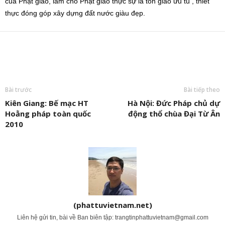
của Phật giáo, làm cho Phật giáo thực sự là tôn giáo ưu tú , thiết
thực đóng góp xây dựng đất nước giàu đẹp.
Bài trước
Bài tiếp theo
Kiên Giang: Bế mạc HT
Hà Nội: Đức Pháp chủ dự
Hoằng pháp toàn quốc
động thổ chùa Đại Từ Ân
2010
(phattuvietnam.net)
Liên hệ gửi tin, bài về Ban biên tập:
trangtinphattuvietnam@gmail.com