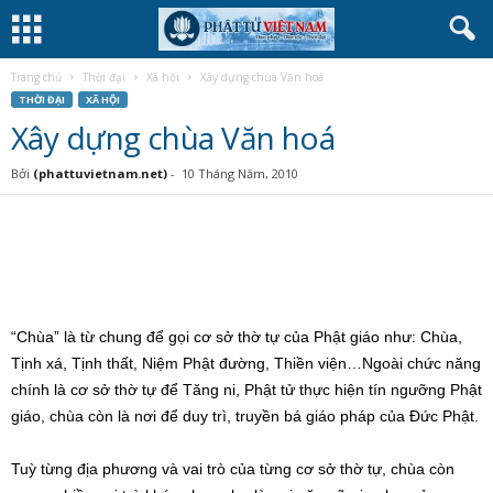
Trang chủ
Thời đại
Xã hội
Xây dựng chùa Văn hoá
THỜI ĐẠI
XÃ HỘI
Xây dựng chùa Văn hoá
Bởi
(phattuvietnam.net)
-
10 Tháng Năm, 2010
“Chùa” là từ chung để gọi cơ sở thờ tự của Phật giáo như: Chùa,
Tịnh xá, Tịnh thất, Niệm Phật đường, Thiền viện…Ngoài chức năng
chính là cơ sở thờ tự để Tăng ni, Phật tử thực hiện tín ngưỡng Phật
giáo, chùa còn là nơi để duy trì, truyền bá giáo pháp của Đức Phật.
Tuỳ từng địa phương và vai trò của từng cơ sở thờ tự, chùa còn