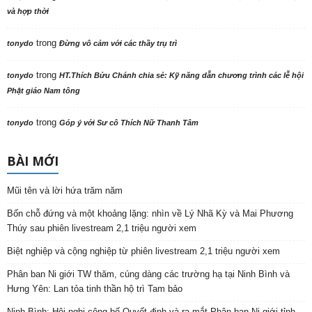
và hợp thời
trong
tonydo
Đừng vô cảm với các thầy trụ trì
trong
tonydo
HT.Thích Bửu Chánh chia sẻ: Kỹ năng dẫn chương trình các lễ hội
Phật giáo Nam tông
trong
tonydo
Góp ý với Sư cô Thích Nữ Thanh Tâm
BÀI MỚI
Mũi tên và lời hứa trăm năm
Bốn chỗ đứng và một khoảng lặng: nhìn về Lý Nhã Kỳ và Mai Phương
Thúy sau phiên livestream 2,1 triệu người xem
Biệt nghiệp và cộng nghiệp từ phiên livestream 2,1 triệu người xem
Phân ban Ni giới TW thăm, cúng dàng các trường hạ tại Ninh Bình và
Hưng Yên: Lan tỏa tinh thần hộ trì Tam bảo
Ninh Bình: Hội nghị công bố Quyết định và ra mắt Phân ban Ni giới tỉnh