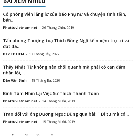
BÀI XEM NHIỀU
Cô phóng viên lẳng lơ của báo Phụ nữ và chuyện tình tiền,
bản...
Phattuvietnam.net
-
26 Tháng Chín, 2019
Tấn phong Thượng toạ Thích Đồng Ngộ kế nhiệm trụ trì và
đặt đá...
BTV TP.HCM
-
13 Tháng Bảy, 2022
Thầy Nhật Từ không nên chối quanh mà phải có can đảm
nhận lỗi,...
Đào Văn Bình
-
18 Tháng Ba, 2020
Bình Tâm Nhìn Lại Việc Sư Thích Thanh Toàn
Phattuvietnam.net
-
14 Tháng Mười, 2019
Trao đổi với ông Dương Ngọc Dũng qua bài: “ Đi tu mà có...
Phattuvietnam.net
-
15 Tháng Mười, 2019