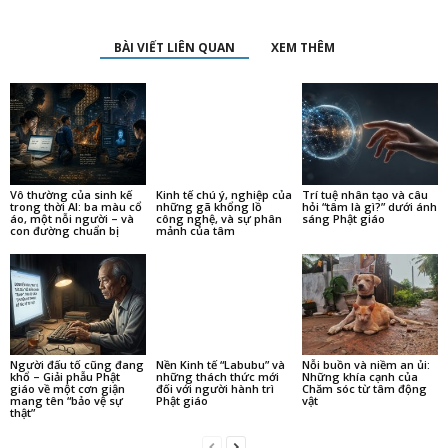
BÀI VIẾT LIÊN QUAN
XEM THÊM
Vô thường của sinh kế
Kinh tế chú ý, nghiệp của
Trí tuệ nhân tạo và câu
trong thời AI: ba màu cổ
những gã khổng lồ
hỏi “tâm là gì?” dưới ánh
áo, một nỗi người – và
công nghệ, và sự phân
sáng Phật giáo
con đường chuẩn bị
mảnh của tâm
Người đấu tố cũng đang
Nền Kinh tế “Labubu” và
Nỗi buồn và niềm an ủi:
khổ – Giải phẫu Phật
những thách thức mới
Những khía cạnh của
giáo về một cơn giận
đối với người hành trì
Chăm sóc từ tâm động
mang tên “bảo vệ sự
Phật giáo
vật
thật”