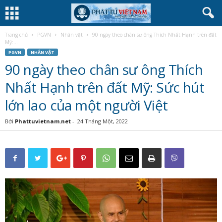
Trang chủ
PGVN
Nhân vật
90 ngày theo chân sư ông Thích Nhất Hạnh trên đất
Mỹ:...
PGVN
NHÂN VẬT
90 ngày theo chân sư ông Thích
Nhất Hạnh trên đất Mỹ: Sức hút
lớn lao của một người Việt
Bởi
Phattuvietnam.net
-
24 Tháng Một, 2022