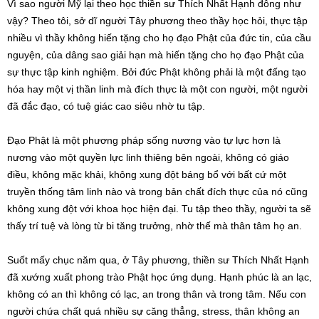
Vì sao người Mỹ lại theo học thiền sư Thích Nhất Hạnh đông như
vậy? Theo tôi, sở dĩ người Tây phương theo thầy học hỏi, thực tập
nhiều vì thầy không hiến tặng cho họ đạo Phật của đức tin, của cầu
nguyện, của dâng sao giải hạn mà hiến tặng cho họ đạo Phật của
sự thực tập kinh nghiệm. Bởi đức Phật không phải là một đấng tạo
hóa hay một vị thần linh mà đích thực là một con người, một người
đã đắc đạo, có tuệ giác cao siêu nhờ tu tập.
Đạo Phật là một phương pháp sống nương vào tự lực hơn là
nương vào một quyền lực linh thiêng bên ngoài, không có giáo
điều, không mặc khải, không xung đột báng bổ với bất cứ một
truyền thống tâm linh nào và trong bản chất đích thực của nó cũng
không xung đột với khoa học hiện đại. Tu tập theo thầy, người ta sẽ
thấy trí tuệ và lòng từ bi tăng trưởng, nhờ thế mà thân tâm họ an.
Suốt mấy chục năm qua, ở Tây phương, thiền sư Thích Nhất Hạnh
đã xướng xuất phong trào Phật học ứng dụng. Hạnh phúc là an lạc,
không có an thì không có lạc, an trong thân và trong tâm. Nếu con
người chứa chất quá nhiều sự căng thẳng, stress, thân không an