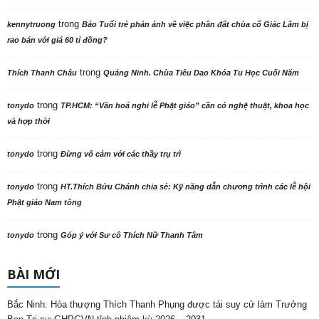
trong
kennytruong
Báo Tuổi trẻ phản ảnh về việc phần đất chùa cổ Giác Lâm bị
rao bán với giá 60 tỉ đồng?
trong
Thích Thanh Châu
Quảng Ninh. Chùa Tiêu Dao Khóa Tu Học Cuối Năm
trong
tonydo
TP.HCM: “Văn hoá nghi lễ Phật giáo” cần có nghệ thuật, khoa học
và hợp thời
trong
tonydo
Đừng vô cảm với các thầy trụ trì
trong
tonydo
HT.Thích Bửu Chánh chia sẻ: Kỹ năng dẫn chương trình các lễ hội
Phật giáo Nam tông
trong
tonydo
Góp ý với Sư cô Thích Nữ Thanh Tâm
BÀI MỚI
Bắc Ninh: Hòa thượng Thích Thanh Phụng được tái suy cử làm Trưởng