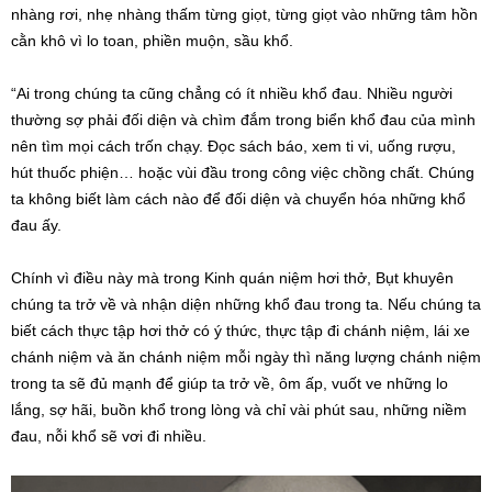
nhàng rơi, nhẹ nhàng thấm từng giọt, từng giọt vào những tâm hồn
cằn khô vì lo toan, phiền muộn, sầu khổ.
“Ai trong chúng ta cũng chẳng có ít nhiều khổ đau. Nhiều người
thường sợ phải đối diện và chìm đắm trong biển khổ đau của mình
nên tìm mọi cách trốn chạy. Đọc sách báo, xem ti vi, uống rượu,
hút thuốc phiện… hoặc vùi đầu trong công việc chồng chất. Chúng
ta không biết làm cách nào để đối diện và chuyển hóa những khổ
đau ấy.
Chính vì điều này mà trong Kinh quán niệm hơi thở, Bụt khuyên
chúng ta trở về và nhận diện những khổ đau trong ta. Nếu chúng ta
biết cách thực tập hơi thở có ý thức, thực tập đi chánh niệm, lái xe
chánh niệm và ăn chánh niệm mỗi ngày thì năng lượng chánh niệm
trong ta sẽ đủ mạnh để giúp ta trở về, ôm ấp, vuốt ve những lo
lắng, sợ hãi, buồn khổ trong lòng và chỉ vài phút sau, những niềm
đau, nỗi khổ sẽ vơi đi nhiều.