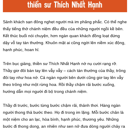
Sảnh khách sạn đông nghẹt người mà im phăng phắc. Có thể nghe
thấy tiếng thở chánh niệm đều đều của những người ngồi kề bên.
Kết thúc buổi nói chuyện, hơn ngàn quan khách đồng loạt đứng
dậy vỗ tay tán thưởng. Khuôn mặt ai cũng ngời lên niềm xúc động,
hạnh phúc, hoan hỉ.
Trên bục giảng, thiền sư Thích Nhất Hạnh nở nụ cười rạng rỡ.
Thầy giơ đôi bàn tay lên vẫy vẫy – cách tán thưởng của thầy, trông
đôi tay như hoa nở. Cả ngàn người bên dưới cũng giơ tay lên vẫy
theo trông như một rừng hoa. Rồi thầy chậm rãi bước xuống,
hướng dẫn mọi người đi bộ trong chánh niệm.
Thầy đi trước, bước từng bước chậm rãi, thảnh thơi. Hàng ngàn
người thong thả bước theo. Họ đi trong im lặng. Mỗi bước chân là
một niệm cho an lạc, hòa bình, hạnh phúc, thương yêu. Những
bước đi thong dong, an nhiên như sen nở đưa dòng người chảy ra