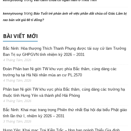
trong
kennytruong
Báo Tuổi trẻ phản ảnh về việc phần đất chùa cổ Giác Lâm bị
rao bán với giá 60 tỉ đồng?
BÀI VIẾT MỚI
Bắc Ninh: Hòa thượng Thích Thanh Phụng được tái suy cử làm Trưởng
Ban Trị sự GHPGVN tỉnh nhiệm kỳ 2026 – 2031
4 Tháng Tám, 2026
Đoàn Phân ban Ni giới TW khu vực phía Bắc thăm, cúng dàng các
trường hạ tại Hà Nội nhân mùa an cư PL.2570
4 Tháng Tám, 2026
Phân ban Ni giới TW khu vực phía Bắc thăm, cúng dàng các trường hạ
thuộc tỉnh Hưng Yên và thành phố Hải Phòng
4 Tháng Tám, 2026
Bắc Ninh: Khai mạc trang trọng Phiên thứ nhất Đại hội đại biểu Phật giáo
tỉnh lần thứ I, nhiệm kỳ 2026 – 2031
3 Tháng Tám, 2026
Hưng Yên: Khai mạc Trại Kiền Trắc – Họp bạn ngành Thiếu Gia đình