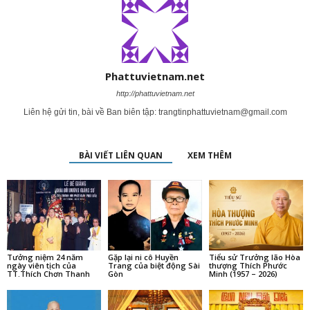
Phattuvietnam.net
http://phattuvietnam.net
Liên hệ gửi tin, bài về Ban biên tập:
trangtinphattuvietnam@gmail.com
BÀI VIẾT LIÊN QUAN
XEM THÊM
Tưởng niệm 24 năm
Gặp lại ni cô Huyền
Tiểu sử Trưởng lão Hòa
ngày viên tịch của
Trang của biệt động Sài
thượng Thích Phước
TT.Thích Chơn Thanh
Gòn
Minh (1957 – 2026)