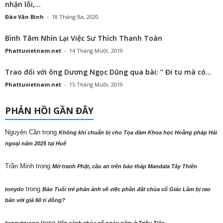
nhận lỗi,...
Đào Văn Bình
-
18 Tháng Ba, 2020
Bình Tâm Nhìn Lại Việc Sư Thích Thanh Toàn
Phattuvietnam.net
-
14 Tháng Mười, 2019
Trao đổi với ông Dương Ngọc Dũng qua bài: “ Đi tu mà có...
Phattuvietnam.net
-
15 Tháng Mười, 2019
PHẢN HỒI GẦN ĐÂY
Nguyên Cần
trong
Không khí chuẩn bị cho Tọa đàm Khoa học Hoằng pháp Hải
ngoại năm 2025 tại Huế
Trần Minh
trong
Mở tranh Phật, cầu an trên bảo tháp Mandala Tây Thiên
trong
tonydo
Báo Tuổi trẻ phản ảnh về việc phần đất chùa cổ Giác Lâm bị rao
bán với giá 60 tỉ đồng?
trong
kennytruong
Vãn cảnh chùa cổ ngàn năm ở Triều Tiên