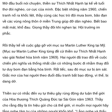
Mở đầu buổi nói chuyện, thiền sư Thích Nhất Hạnh lại kể về tuổi
thơ đói nghèo, cơ cực của mình. Đặc biệt những năm 1960, chiến
tranh nổ ra khốc liệt, thầy cùng các học trò đội mưa bom, bão đạn
về các vùng nông thôn ở miền Trung giúp đỡ dân nghèo. Biết bao
mất mát, khổ đau. Giọng thầy đôi khi nghẹn lại. Hội trường im
phắc.
Rồi thầy kể về cuộc gặp gỡ với mục sư Martin Luther King tại Mỹ.
(Mục sư Martin Luther King từng đề cử thiền sư Thích Nhất Hạnh
vào giải Nobel hòa bình năm 1969). Hai người đã trao đổi về cuộc
chiến phi nghĩa và thống nhất cần có những bước đi nhằm thay đổi
tư duy bom đạn bằng hòa bình. Rất tiếc, sau đó mục sư bị ám sát.
Giấc mơ của hai người theo đuổi đấu tranh bất bạo động, vì thế, bị
dang dở.
Thiền sư có nhắc đến vụ tự thiêu gây rúng động dư luận thế giới
của Hòa thượng Thích Quảng Đức tại Sài Gòn năm 1963. Thầy
cho rằng đây là tín hiệu gửi cho cả thế giới, vì muốn mọi người hãy
lắng nghe tâm tư của những người khốn khổ. “Lắng nghe và thấu