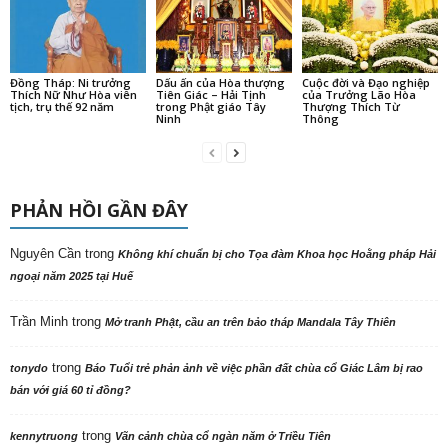
Đồng Tháp: Ni trưởng
Dấu ấn của Hòa thượng
Cuộc đời và Đạo nghiệp
Thích Nữ Như Hòa viên
Tiên Giác – Hải Tịnh
của Trưởng Lão Hòa
tịch, trụ thế 92 năm
trong Phật giáo Tây
Thượng Thích Từ
Ninh
Thông
PHẢN HỒI GẦN ĐÂY
Nguyên Cần
trong
Không khí chuẩn bị cho Tọa đàm Khoa học Hoằng pháp Hải
ngoại năm 2025 tại Huế
Trần Minh
trong
Mở tranh Phật, cầu an trên bảo tháp Mandala Tây Thiên
trong
tonydo
Báo Tuổi trẻ phản ảnh về việc phần đất chùa cổ Giác Lâm bị rao
bán với giá 60 tỉ đồng?
trong
kennytruong
Vãn cảnh chùa cổ ngàn năm ở Triều Tiên