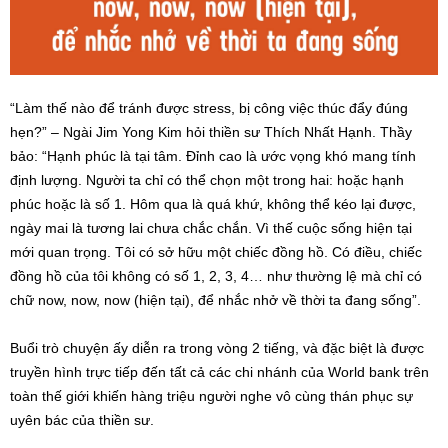
“Làm thế nào để tránh được stress, bị công việc thúc đẩy đúng
hẹn?” – Ngài Jim Yong Kim hỏi thiền sư Thích Nhất Hạnh. Thầy
bảo: “Hạnh phúc là tại tâm. Đỉnh cao là ước vọng khó mang tính
định lượng. Người ta chỉ có thể chọn một trong hai: hoặc hạnh
phúc hoặc là số 1. Hôm qua là quá khứ, không thể kéo lại được,
ngày mai là tương lai chưa chắc chắn. Vì thế cuộc sống hiện tại
mới quan trọng. Tôi có sở hữu một chiếc đồng hồ. Có điều, chiếc
đồng hồ của tôi không có số 1, 2, 3, 4… như thường lệ mà chỉ có
chữ now, now, now (hiện tại), để nhắc nhở về thời ta đang sống”.
Buổi trò chuyện ấy diễn ra trong vòng 2 tiếng, và đặc biệt là được
truyền hình trực tiếp đến tất cả các chi nhánh của World bank trên
toàn thế giới khiến hàng triệu người nghe vô cùng thán phục sự
uyên bác của thiền sư.