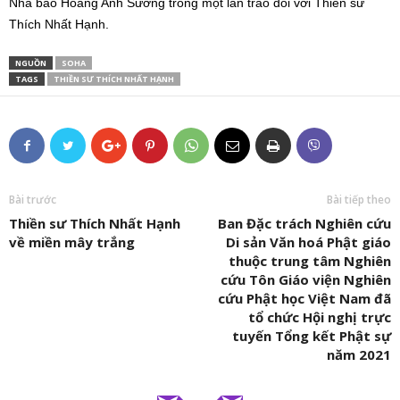
Nhà báo Hoàng Anh Sướng trong một lần trao đổi với Thiền sư
Thích Nhất Hạnh.
NGUỒN
SOHA
TAGS
THIỀN SƯ THÍCH NHẤT HẠNH
Bài trước
Bài tiếp theo
Thiền sư Thích Nhất Hạnh
Ban Đặc trách Nghiên cứu
về miền mây trắng
Di sản Văn hoá Phật giáo
thuộc trung tâm Nghiên
cứu Tôn Giáo viện Nghiên
cứu Phật học Việt Nam đã
tổ chức Hội nghị trực
tuyến Tổng kết Phật sự
năm 2021