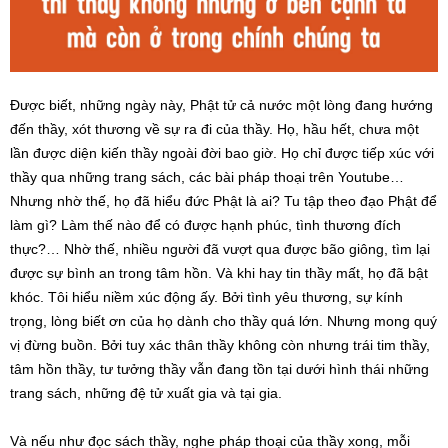
Được biết, những ngày này, Phật tử cả nước một lòng đang hướng
đến thầy, xót thương về sự ra đi của thầy. Họ, hầu hết, chưa một
lần được diện kiến thầy ngoài đời bao giờ. Họ chỉ được tiếp xúc với
thầy qua những trang sách, các bài pháp thoại trên Youtube…
Nhưng nhờ thế, họ đã hiểu đức Phật là ai? Tu tập theo đạo Phật để
làm gì? Làm thế nào để có được hạnh phúc, tình thương đích
thực?… Nhờ thế, nhiều người đã vượt qua được bão giông, tìm lại
được sự bình an trong tâm hồn. Và khi hay tin thầy mất, họ đã bật
khóc. Tôi hiểu niềm xúc động ấy. Bởi tình yêu thương, sự kính
trọng, lòng biết ơn của họ dành cho thầy quá lớn. Nhưng mong quý
vị đừng buồn. Bởi tuy xác thân thầy không còn nhưng trái tim thầy,
tâm hồn thầy, tư tưởng thầy vẫn đang tồn tại dưới hình thái những
trang sách, những đệ tử xuất gia và tại gia.
Và nếu như đọc sách thầy, nghe pháp thoại của thầy xong, mỗi