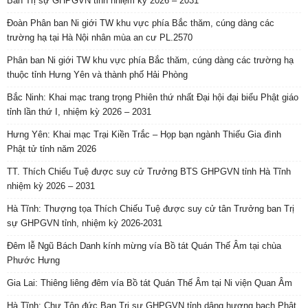
Ban Trị sự GHPGVN tỉnh nhiệm kỳ 2026 – 2031
Đoàn Phân ban Ni giới TW khu vực phía Bắc thăm, cúng dàng các
trường hạ tại Hà Nội nhân mùa an cư PL.2570
Phân ban Ni giới TW khu vực phía Bắc thăm, cúng dàng các trường hạ
thuộc tỉnh Hưng Yên và thành phố Hải Phòng
Bắc Ninh: Khai mạc trang trọng Phiên thứ nhất Đại hội đại biểu Phật giáo
tỉnh lần thứ I, nhiệm kỳ 2026 – 2031
Hưng Yên: Khai mạc Trại Kiền Trắc – Họp bạn ngành Thiếu Gia đình
Phật tử tỉnh năm 2026
TT. Thích Chiếu Tuệ được suy cử Trưởng BTS GHPGVN tỉnh Hà Tĩnh
nhiệm kỳ 2026 – 2031
Hà Tĩnh: Thượng tọa Thích Chiếu Tuệ được suy cử tân Trưởng ban Trị
sự GHPGVN tỉnh, nhiệm kỳ 2026-2031
Đêm lễ Ngũ Bách Danh kính mừng vía Bồ tát Quán Thế Âm tại chùa
Phước Hưng
Gia Lai: Thiêng liêng đêm vía Bồ tát Quán Thế Âm tại Ni viện Quan Âm
Hà Tĩnh: Chư Tôn đức Ban Trị sự GHPGVN tỉnh dâng hương bạch Phật,