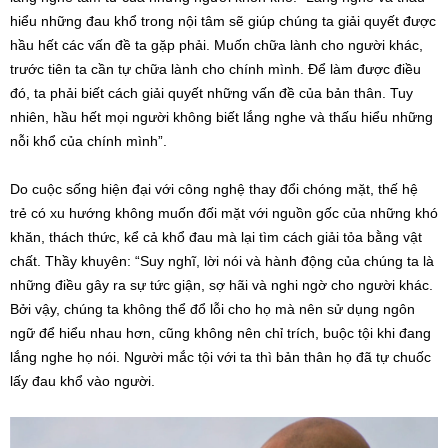
hiểu những đau khổ trong nội tâm sẽ giúp chúng ta giải quyết được
hầu hết các vấn đề ta gặp phải. Muốn chữa lành cho người khác,
trước tiên ta cần tự chữa lành cho chính mình. Để làm được điều
đó, ta phải biết cách giải quyết những vấn đề của bản thân. Tuy
nhiên, hầu hết mọi người không biết lắng nghe và thấu hiểu những
nỗi khổ của chính mình”.
Do cuộc sống hiện đại với công nghệ thay đổi chóng mặt, thế hệ
trẻ có xu hướng không muốn đối mặt với nguồn gốc của những khó
khăn, thách thức, kể cả khổ đau mà lại tìm cách giải tỏa bằng vật
chất. Thầy khuyên: “Suy nghĩ, lời nói và hành động của chúng ta là
những điều gây ra sự tức giận, sợ hãi và nghi ngờ cho người khác.
Bởi vậy, chúng ta không thể đổ lỗi cho họ mà nên sử dụng ngôn
ngữ để hiểu nhau hơn, cũng không nên chỉ trích, buộc tội khi đang
lắng nghe họ nói. Người mắc tội với ta thì bản thân họ đã tự chuốc
lấy đau khổ vào người.