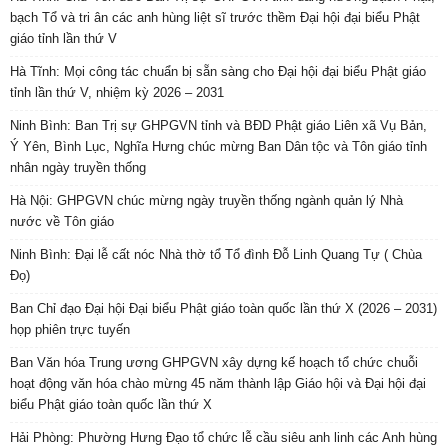
bạch Tổ và tri ân các anh hùng liệt sĩ trước thềm Đại hội đại biểu Phật
giáo tỉnh lần thứ V
Hà Tĩnh: Mọi công tác chuẩn bị sẵn sàng cho Đại hội đại biểu Phật giáo
tỉnh lần thứ V, nhiệm kỳ 2026 – 2031
Ninh Bình: Ban Trị sự GHPGVN tỉnh và BĐD Phật giáo Liên xã Vụ Bản,
Ý Yên, Bình Lục, Nghĩa Hưng chúc mừng Ban Dân tộc và Tôn giáo tỉnh
nhân ngày truyền thống
Hà Nội: GHPGVN chúc mừng ngày truyền thống ngành quản lý Nhà
nước về Tôn giáo
Ninh Bình: Đại lễ cất nóc Nhà thờ tổ Tổ đình Đỗ Linh Quang Tự ( Chùa
Đọ)
Ban Chỉ đạo Đại hội Đại biểu Phật giáo toàn quốc lần thứ X (2026 – 2031)
họp phiên trực tuyến
Ban Văn hóa Trung ương GHPGVN xây dựng kế hoạch tổ chức chuỗi
hoạt động văn hóa chào mừng 45 năm thành lập Giáo hội và Đại hội đại
biểu Phật giáo toàn quốc lần thứ X
Hải Phòng: Phường Hưng Đạo tổ chức lễ cầu siêu anh linh các Anh hùng