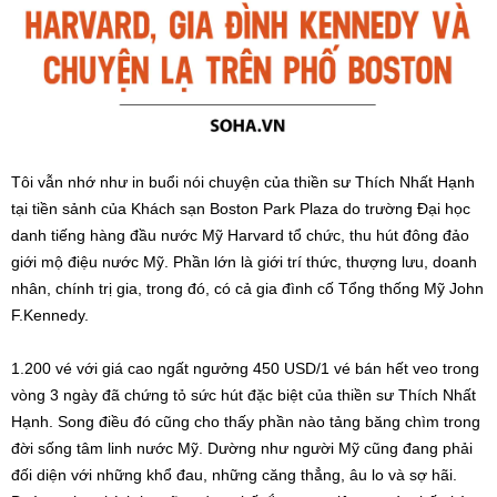
Tôi vẫn nhớ như in buổi nói chuyện của thiền sư Thích Nhất Hạnh
tại tiền sảnh của Khách sạn Boston Park Plaza do trường Đại học
danh tiếng hàng đầu nước Mỹ Harvard tổ chức, thu hút đông đảo
giới mộ điệu nước Mỹ. Phần lớn là giới trí thức, thượng lưu, doanh
nhân, chính trị gia, trong đó, có cả gia đình cố Tổng thống Mỹ John
F.Kennedy.
1.200 vé với giá cao ngất ngưởng 450 USD/1 vé bán hết veo trong
vòng 3 ngày đã chứng tỏ sức hút đặc biệt của thiền sư Thích Nhất
Hạnh. Song điều đó cũng cho thấy phần nào tảng băng chìm trong
đời sống tâm linh nước Mỹ. Dường như người Mỹ cũng đang phải
đối diện với những khổ đau, những căng thẳng, âu lo và sợ hãi.