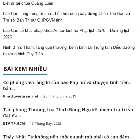
Liệt sĩ tại chùa Quảng Luận
Lào Cai: Long trọng tổ chức Lễ khởi công xây dựng Chùa Tân Bảo và
Trụ sở Ban Trị sự GHPGVN tỉnh
Lào Cai: Lễ khai pháp khóa An cư kiết hạ Phật lịch 2570 – Dương lịch
2026
Ninh Bình: Thăm, tặng quà thương, bệnh binh tại Trung tâm Điều dưỡng
thương binh Duy Tiên
BÀI XEM NHIỀU
Cô phóng viên lẳng lơ của báo Phụ nữ và chuyện tình tiền,
bản...
Phattuvietnam.net
-
26 Tháng Chín, 2019
Tấn phong Thượng toạ Thích Đồng Ngộ kế nhiệm trụ trì và
đặt đá...
BTV TP.HCM
-
13 Tháng Bảy, 2022
Thầy Nhật Từ không nên chối quanh mà phải có can đảm