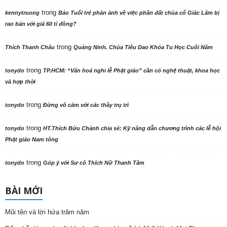
trong
kennytruong
Báo Tuổi trẻ phản ảnh về việc phần đất chùa cổ Giác Lâm bị
rao bán với giá 60 tỉ đồng?
trong
Thích Thanh Châu
Quảng Ninh. Chùa Tiêu Dao Khóa Tu Học Cuối Năm
trong
tonydo
TP.HCM: “Văn hoá nghi lễ Phật giáo” cần có nghệ thuật, khoa học
và hợp thời
trong
tonydo
Đừng vô cảm với các thầy trụ trì
trong
tonydo
HT.Thích Bửu Chánh chia sẻ: Kỹ năng dẫn chương trình các lễ hội
Phật giáo Nam tông
trong
tonydo
Góp ý với Sư cô Thích Nữ Thanh Tâm
BÀI MỚI
Mũi tên và lời hứa trăm năm