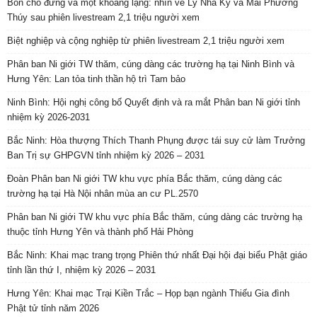
Bốn chỗ đứng và một khoảng lặng: nhìn về Lý Nhã Kỳ và Mai Phương
Thúy sau phiên livestream 2,1 triệu người xem
Biệt nghiệp và cộng nghiệp từ phiên livestream 2,1 triệu người xem
Phân ban Ni giới TW thăm, cúng dàng các trường hạ tại Ninh Bình và
Hưng Yên: Lan tỏa tinh thần hộ trì Tam bảo
Ninh Bình: Hội nghị công bố Quyết định và ra mắt Phân ban Ni giới tỉnh
nhiệm kỳ 2026-2031
Bắc Ninh: Hòa thượng Thích Thanh Phụng được tái suy cử làm Trưởng
Ban Trị sự GHPGVN tỉnh nhiệm kỳ 2026 – 2031
Đoàn Phân ban Ni giới TW khu vực phía Bắc thăm, cúng dàng các
trường hạ tại Hà Nội nhân mùa an cư PL.2570
Phân ban Ni giới TW khu vực phía Bắc thăm, cúng dàng các trường hạ
thuộc tỉnh Hưng Yên và thành phố Hải Phòng
Bắc Ninh: Khai mạc trang trọng Phiên thứ nhất Đại hội đại biểu Phật giáo
tỉnh lần thứ I, nhiệm kỳ 2026 – 2031
Hưng Yên: Khai mạc Trại Kiền Trắc – Họp bạn ngành Thiếu Gia đình
Phật tử tỉnh năm 2026