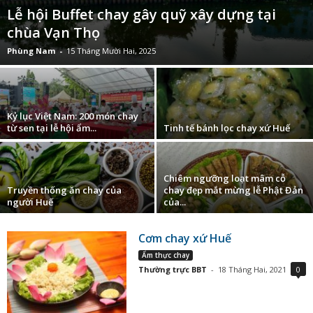
Lễ hội Buffet chay gây quỹ xây dựng tại
chùa Vạn Thọ
Phùng Nam
-
15 Tháng Mười Hai, 2025
Kỷ lục Việt Nam: 200 món chay
từ sen tại lễ hội ẩm...
Tinh tế bánh lọc chay xứ Huế
Chiêm ngưỡng loạt mâm cỗ
Truyền thống ăn chay của
chay đẹp mắt mừng lễ Phật Đản
người Huế
của...
Cơm chay xứ Huế
Ẩm thực chay
Thường trực BBT
-
18 Tháng Hai, 2021
0