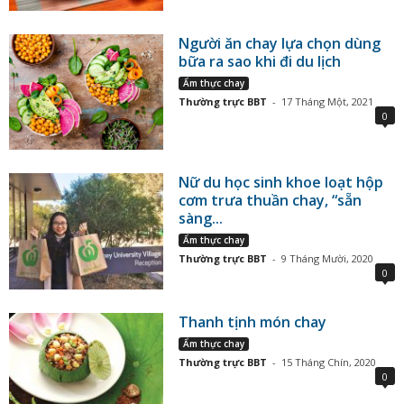
Người ăn chay lựa chọn dùng
bữa ra sao khi đi du lịch
Ẩm thực chay
Thường trực BBT
-
17 Tháng Một, 2021
0
Nữ du học sinh khoe loạt hộp
cơm trưa thuần chay, “sẵn
sàng...
Ẩm thực chay
Thường trực BBT
-
9 Tháng Mười, 2020
0
Thanh tịnh món chay
Ẩm thực chay
Thường trực BBT
-
15 Tháng Chín, 2020
0