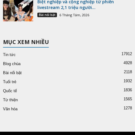
Biệt nghiệp và cộng nghiệp từ phiên
livestream 2,1 triệu người...
Bài nổi bật
6 Tháng Tám, 2026
MỤC XEM NHIỀU
17912
Tin tức
4928
Blog chùa
2118
Bài nổi bật
1932
Tuổi trẻ
1836
Quốc tế
1565
Từ thiện
1278
Văn hóa