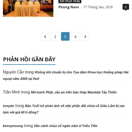
Ẩm thực chay
Phùng Nam
-
17 Tháng Sáu, 2018
0
2
3
4
PHẢN HỒI GẦN ĐÂY
Nguyên Cần
trong
Không khí chuẩn bị cho Tọa đàm Khoa học Hoằng pháp Hải
ngoại năm 2025 tại Huế
Trần Minh
trong
Mở tranh Phật, cầu an trên bảo tháp Mandala Tây Thiên
trong
tonydo
Báo Tuổi trẻ phản ảnh về việc phần đất chùa cổ Giác Lâm bị rao
bán với giá 60 tỉ đồng?
trong
kennytruong
Vãn cảnh chùa cổ ngàn năm ở Triều Tiên