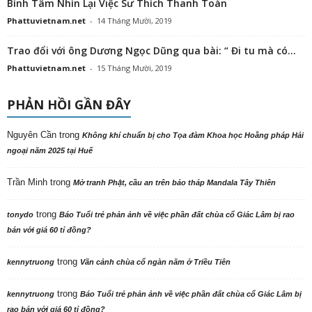
Bình Tâm Nhìn Lại Việc Sư Thích Thanh Toàn
Phattuvietnam.net
-
14 Tháng Mười, 2019
Trao đổi với ông Dương Ngọc Dũng qua bài: “ Đi tu mà có...
Phattuvietnam.net
-
15 Tháng Mười, 2019
PHẢN HỒI GẦN ĐÂY
Nguyên Cần
trong
Không khí chuẩn bị cho Tọa đàm Khoa học Hoằng pháp Hải
ngoại năm 2025 tại Huế
Trần Minh
trong
Mở tranh Phật, cầu an trên bảo tháp Mandala Tây Thiên
trong
tonydo
Báo Tuổi trẻ phản ảnh về việc phần đất chùa cổ Giác Lâm bị rao
bán với giá 60 tỉ đồng?
trong
kennytruong
Vãn cảnh chùa cổ ngàn năm ở Triều Tiên
trong
kennytruong
Báo Tuổi trẻ phản ảnh về việc phần đất chùa cổ Giác Lâm bị
rao bán với giá 60 tỉ đồng?