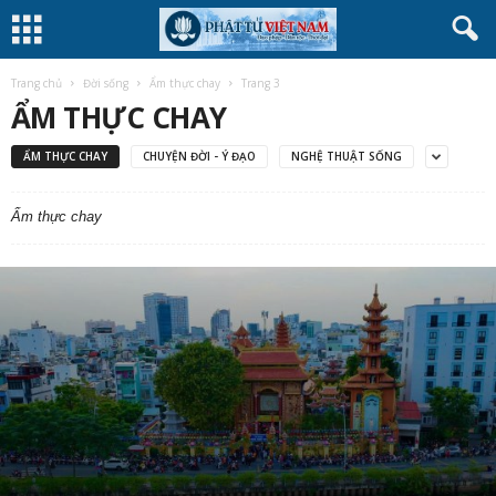
Trang chủ
Đời sống
Ẩm thực chay
Trang 3
ẨM THỰC CHAY
ẨM THỰC CHAY
CHUYỆN ĐỜI - Ý ĐẠO
NGHỆ THUẬT SỐNG
Ẩm thực chay