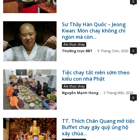
0
Sư Thầy Hàn Quốc – Jeong
Kwan: Món chay không chỉ
ngon mà còn...
Ẩm thực chay
Thường trực BBT
-
9 Tháng Chín, 2020
0
Tiệc chay tất niên sớm theo
kiểu con nhà Phật
Ẩm thực chay
Nguyễn Mạnh Hùng
-
5 Tháng Một, 2020
0
TT. Thích Chân Quang mở tiệc
Buffet chay gây quỹ ủng hộ
xây chùa...