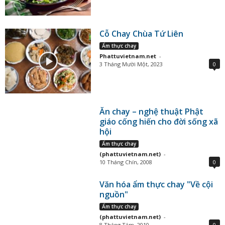
Cỗ Chay Chùa Tứ Liên
Ẩm thực chay
Phattuvietnam.net
-
3 Tháng Mười Một, 2023
0
Ăn chay – nghệ thuật Phật
giáo cống hiến cho đời sống xã
hội
Ẩm thực chay
(phattuvietnam.net)
-
10 Tháng Chín, 2008
0
Văn hóa ẩm thực chay "Về cội
nguồn"
Ẩm thực chay
(phattuvietnam.net)
-
8 Tháng Tám, 2010
0