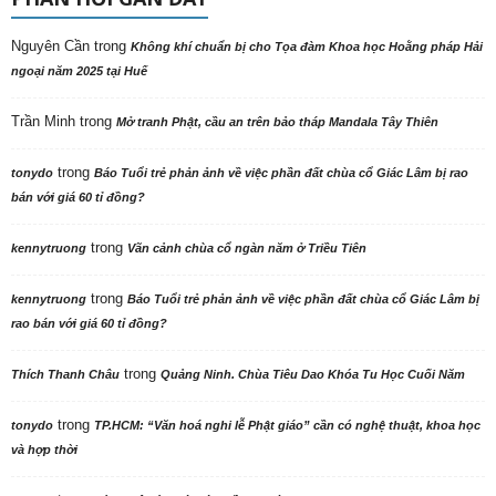
Nguyên Cần
trong
Không khí chuẩn bị cho Tọa đàm Khoa học Hoằng pháp Hải
ngoại năm 2025 tại Huế
Trần Minh
trong
Mở tranh Phật, cầu an trên bảo tháp Mandala Tây Thiên
trong
tonydo
Báo Tuổi trẻ phản ảnh về việc phần đất chùa cổ Giác Lâm bị rao
bán với giá 60 tỉ đồng?
trong
kennytruong
Vãn cảnh chùa cổ ngàn năm ở Triều Tiên
trong
kennytruong
Báo Tuổi trẻ phản ảnh về việc phần đất chùa cổ Giác Lâm bị
rao bán với giá 60 tỉ đồng?
trong
Thích Thanh Châu
Quảng Ninh. Chùa Tiêu Dao Khóa Tu Học Cuối Năm
trong
tonydo
TP.HCM: “Văn hoá nghi lễ Phật giáo” cần có nghệ thuật, khoa học
và hợp thời