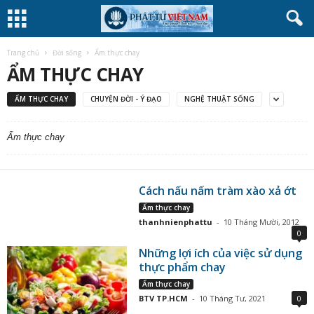
Trang chủ
Đời sống
Ẩm thực chay
ẨM THỰC CHAY
ẨM THỰC CHAY
CHUYỆN ĐỜI - Ý ĐẠO
NGHỆ THUẬT SỐNG
Ẩm thực chay
Cách nấu nấm tràm xào xả ớt
Ẩm thực chay
thanhnienphattu
-
10 Tháng Mười, 2012
0
Những lợi ích của việc sử dụng
thực phẩm chay
Ẩm thực chay
BTV TP.HCM
-
10 Tháng Tư, 2021
0