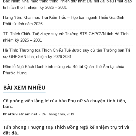
Bắc Ninh: Khai mạc trang trọng Phiên thứ nhất Đại hội đại biểu Phật giáo
tỉnh lần thứ I, nhiệm kỳ 2026 – 2031
Hưng Yên: Khai mạc Trại Kiền Trắc – Họp bạn ngành Thiếu Gia đình
Phật tử tỉnh năm 2026
TT. Thích Chiếu Tuệ được suy cử Trưởng BTS GHPGVN tỉnh Hà Tĩnh
nhiệm kỳ 2026 – 2031
Hà Tĩnh: Thượng tọa Thích Chiếu Tuệ được suy cử tân Trưởng ban Trị
sự GHPGVN tỉnh, nhiệm kỳ 2026-2031
Đêm lễ Ngũ Bách Danh kính mừng vía Bồ tát Quán Thế Âm tại chùa
Phước Hưng
BÀI XEM NHIỀU
Cô phóng viên lẳng lơ của báo Phụ nữ và chuyện tình tiền,
bản...
Phattuvietnam.net
-
26 Tháng Chín, 2019
Tấn phong Thượng toạ Thích Đồng Ngộ kế nhiệm trụ trì và
đặt đá...