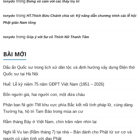
trong
tonydo
Đừng vô cảm với các thầy trụ trì
trong
tonydo
HT.Thích Bửu Chánh chia sẻ: Kỹ năng dẫn chương trình các lễ hội
Phật giáo Nam tông
trong
tonydo
Góp ý với Sư cô Thích Nữ Thanh Tâm
BÀI MỚI
Dấu ấn Quốc sư trong lịch sử dân tộc và định hướng xây dựng Điện thờ
Quốc sư tại Hà Nội
Huế: Lễ kỷ niệm 75 năm GĐPT Việt Nam (1951 – 2026)
Bốn người già, hai người con, một đứa cháu
Phân ban Ni giới TW khu vực phía Bắc kết nối tình pháp lữ, cúng dàng
Trường hạ, hộ trì Tam Bảo trong mùa an cư
Rằm tháng Bảy ở Việt Nam, chín trăm năm nhìn lại
Nghi lễ Vu lan (Rằm tháng 7) tại nhà – Bản dành cho Phật tử sơ cơ và
người có cảm tình với đạo Phật