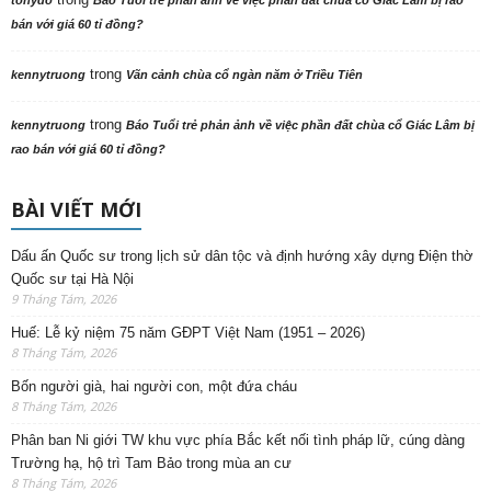
tonydo
Báo Tuổi trẻ phản ảnh về việc phần đất chùa cổ Giác Lâm bị rao
bán với giá 60 tỉ đồng?
trong
kennytruong
Vãn cảnh chùa cổ ngàn năm ở Triều Tiên
trong
kennytruong
Báo Tuổi trẻ phản ảnh về việc phần đất chùa cổ Giác Lâm bị
rao bán với giá 60 tỉ đồng?
BÀI VIẾT MỚI
Dấu ấn Quốc sư trong lịch sử dân tộc và định hướng xây dựng Điện thờ
Quốc sư tại Hà Nội
9 Tháng Tám, 2026
Huế: Lễ kỷ niệm 75 năm GĐPT Việt Nam (1951 – 2026)
8 Tháng Tám, 2026
Bốn người già, hai người con, một đứa cháu
8 Tháng Tám, 2026
Phân ban Ni giới TW khu vực phía Bắc kết nối tình pháp lữ, cúng dàng
Trường hạ, hộ trì Tam Bảo trong mùa an cư
8 Tháng Tám, 2026