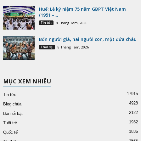
Huế: Lễ kỷ niệm 75 năm GĐPT Việt Nam
(1951 –...
Tin tức
8 Tháng Tám, 2026
Bốn người già, hai người con, một đứa cháu
Thời đại
8 Tháng Tám, 2026
MỤC XEM NHIỀU
17915
Tin tức
4928
Blog chùa
2122
Bài nổi bật
1932
Tuổi trẻ
1836
Quốc tế
1565