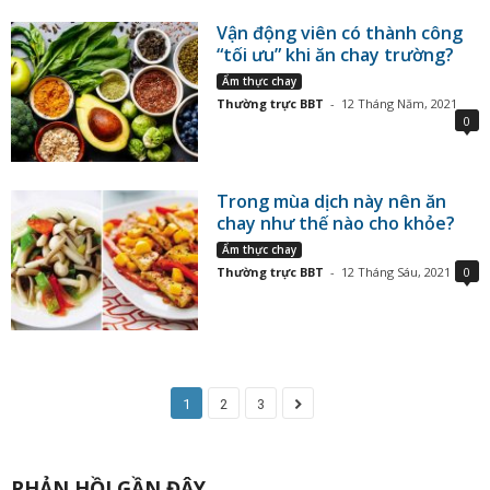
Vận động viên có thành công
“tối ưu” khi ăn chay trường?
Ẩm thực chay
Thường trực BBT
-
12 Tháng Năm, 2021
0
Trong mùa dịch này nên ăn
chay như thế nào cho khỏe?
Ẩm thực chay
Thường trực BBT
-
12 Tháng Sáu, 2021
0
1
2
3
PHẢN HỒI GẦN ĐÂY