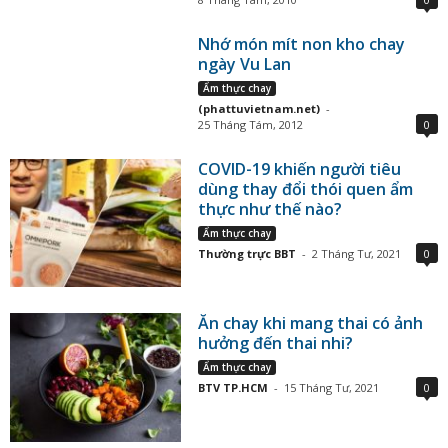
Nhớ món mít non kho chay
ngày Vu Lan
Ẩm thực chay
(phattuvietnam.net)
-
25 Tháng Tám, 2012
0
COVID-19 khiến người tiêu
dùng thay đổi thói quen ẩm
thực như thế nào?
Ẩm thực chay
Thường trực BBT
-
2 Tháng Tư, 2021
0
Ăn chay khi mang thai có ảnh
hưởng đến thai nhi?
Ẩm thực chay
BTV TP.HCM
-
15 Tháng Tư, 2021
0