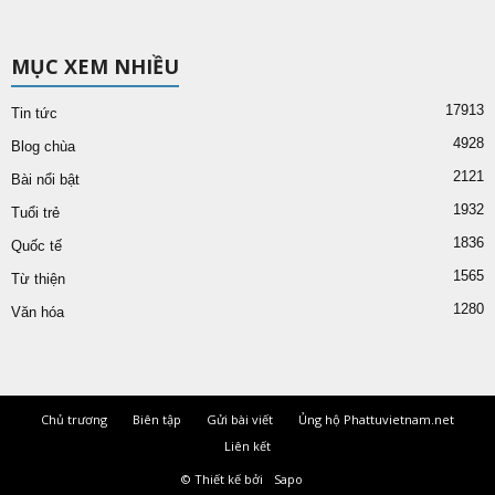
MỤC XEM NHIỀU
17913
Tin tức
4928
Blog chùa
2121
Bài nổi bật
1932
Tuổi trẻ
1836
Quốc tế
1565
Từ thiện
1280
Văn hóa
Chủ trương
Biên tập
Gửi bài viết
Ủng hộ Phattuvietnam.net
Liên kết
© Thiết kế bởi
Sapo