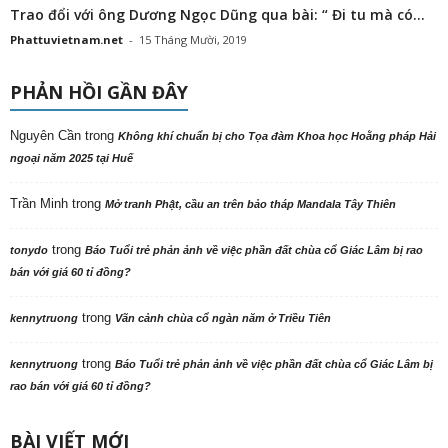
Trao đổi với ông Dương Ngọc Dũng qua bài: “ Đi tu mà có...
Phattuvietnam.net
-
15 Tháng Mười, 2019
PHẢN HỒI GẦN ĐÂY
Nguyên Cần
trong
Không khí chuẩn bị cho Tọa đàm Khoa học Hoằng pháp Hải
ngoại năm 2025 tại Huế
Trần Minh
trong
Mở tranh Phật, cầu an trên bảo tháp Mandala Tây Thiên
trong
tonydo
Báo Tuổi trẻ phản ảnh về việc phần đất chùa cổ Giác Lâm bị rao
bán với giá 60 tỉ đồng?
trong
kennytruong
Vãn cảnh chùa cổ ngàn năm ở Triều Tiên
trong
kennytruong
Báo Tuổi trẻ phản ảnh về việc phần đất chùa cổ Giác Lâm bị
rao bán với giá 60 tỉ đồng?
BÀI VIẾT MỚI