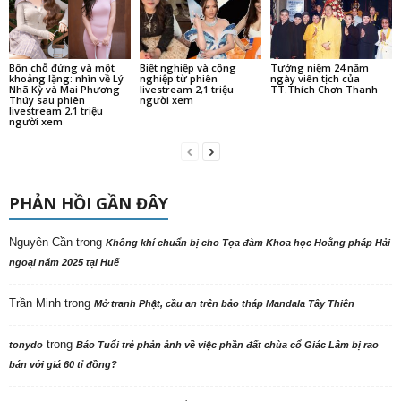
Bốn chỗ đứng và một
Biệt nghiệp và cộng
Tưởng niệm 24 năm
khoảng lặng: nhìn về Lý
nghiệp từ phiên
ngày viên tịch của
Nhã Kỳ và Mai Phương
livestream 2,1 triệu
TT.Thích Chơn Thanh
Thúy sau phiên
người xem
livestream 2,1 triệu
người xem
PHẢN HỒI GẦN ĐÂY
Nguyên Cần
trong
Không khí chuẩn bị cho Tọa đàm Khoa học Hoằng pháp Hải
ngoại năm 2025 tại Huế
Trần Minh
trong
Mở tranh Phật, cầu an trên bảo tháp Mandala Tây Thiên
trong
tonydo
Báo Tuổi trẻ phản ảnh về việc phần đất chùa cổ Giác Lâm bị rao
bán với giá 60 tỉ đồng?