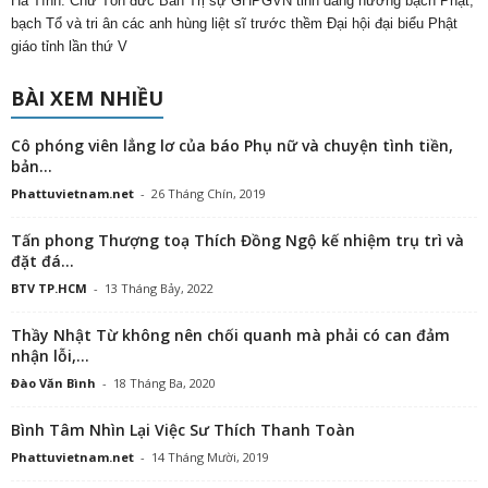
Hà Tĩnh: Chư Tôn đức Ban Trị sự GHPGVN tỉnh dâng hương bạch Phật,
bạch Tổ và tri ân các anh hùng liệt sĩ trước thềm Đại hội đại biểu Phật
giáo tỉnh lần thứ V
BÀI XEM NHIỀU
Cô phóng viên lẳng lơ của báo Phụ nữ và chuyện tình tiền,
bản...
Phattuvietnam.net
-
26 Tháng Chín, 2019
Tấn phong Thượng toạ Thích Đồng Ngộ kế nhiệm trụ trì và
đặt đá...
BTV TP.HCM
-
13 Tháng Bảy, 2022
Thầy Nhật Từ không nên chối quanh mà phải có can đảm
nhận lỗi,...
Đào Văn Bình
-
18 Tháng Ba, 2020
Bình Tâm Nhìn Lại Việc Sư Thích Thanh Toàn
Phattuvietnam.net
-
14 Tháng Mười, 2019