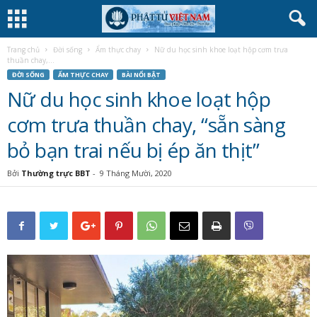
Trang chủ
Đời sống
Ẩm thực chay
Nữ du học sinh khoe loạt hộp cơm trưa
thuần chay,...
ĐỜI SỐNG
ẨM THỰC CHAY
BÀI NỔI BẬT
Nữ du học sinh khoe loạt hộp
cơm trưa thuần chay, “sẵn sàng
bỏ bạn trai nếu bị ép ăn thịt”
Bởi
Thường trực BBT
-
9 Tháng Mười, 2020