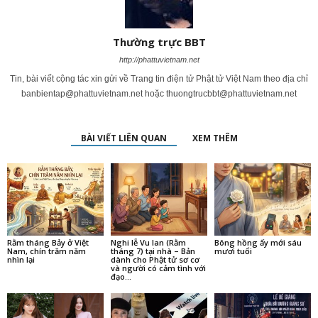
Thường trực BBT
http://phattuvietnam.net
Tin, bài viết cộng tác xin gửi về Trang tin điện tử Phật tử Việt Nam theo địa chỉ
banbientap@phattuvietnam.net
hoặc
thuongtrucbbt@phattuvietnam.net
BÀI VIẾT LIÊN QUAN
XEM THÊM
Rằm tháng Bảy ở Việt
Nghi lễ Vu lan (Rằm
Bông hồng ấy mới sáu
Nam, chín trăm năm
tháng 7) tại nhà – Bản
mươi tuổi
nhìn lại
dành cho Phật tử sơ cơ
và người có cảm tình với
đạo...