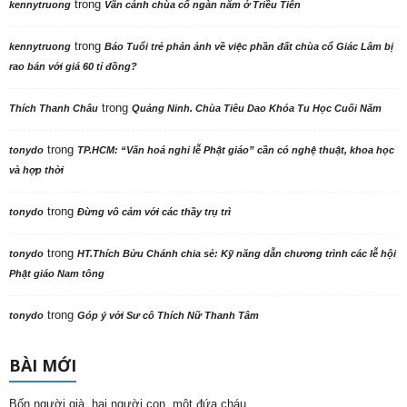
trong
kennytruong
Vãn cảnh chùa cổ ngàn năm ở Triều Tiên
trong
kennytruong
Báo Tuổi trẻ phản ảnh về việc phần đất chùa cổ Giác Lâm bị
rao bán với giá 60 tỉ đồng?
trong
Thích Thanh Châu
Quảng Ninh. Chùa Tiêu Dao Khóa Tu Học Cuối Năm
trong
tonydo
TP.HCM: “Văn hoá nghi lễ Phật giáo” cần có nghệ thuật, khoa học
và hợp thời
trong
tonydo
Đừng vô cảm với các thầy trụ trì
trong
tonydo
HT.Thích Bửu Chánh chia sẻ: Kỹ năng dẫn chương trình các lễ hội
Phật giáo Nam tông
trong
tonydo
Góp ý với Sư cô Thích Nữ Thanh Tâm
BÀI MỚI
Bốn người già, hai người con, một đứa cháu