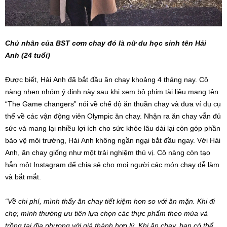
Chủ nhân của BST cơm chay đó là nữ du học sinh tên Hải
Anh (24 tuổi)
Được biết, Hải Anh đã bắt đầu ăn chay khoảng 4 tháng nay. Cô
nàng nhen nhóm ý định này sau khi xem bộ phim tài liệu mang tên
“The Game changers” nói về chế độ ăn thuần chay và đưa ví dụ cụ
thể về các vận động viên Olympic ăn chay. Nhận ra ăn chay vẫn đủ
sức và mang lại nhiều lợi ích cho sức khỏe lâu dài lại còn góp phần
bảo vệ môi trường, Hải Anh không ngần ngại bắt đầu ngay. Với Hải
Anh, ăn chay giống như một trải nghiệm thú vị. Cô nàng còn tạo
hẳn một Instagram để chia sẻ cho mọi người các món chay dễ làm
và bắt mắt.
“Về chi phí, mình thấy ăn chay tiết kiệm hơn so với ăn mặn. Khi đi
chợ, mình thường ưu tiên lựa chọn các thực phẩm theo mùa và
trồng tại địa phương với giá thành hợp lý. Khi ăn chay, bạn có thể