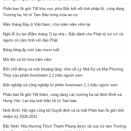
Phân ban Ni giới TW khu vực phía Bắc kết nối tình pháp lữ, cúng dàng
Trường hạ, hộ trì Tam Bảo trong mùa an cư
Rằm tháng Bảy ở Việt Nam, chín trăm năm nhìn lại
Nghi lễ Vu lan (Rằm tháng 7) tại nhà – Bản dành cho Phật tử sơ cơ và
người có cảm tình với đạo Phật
Bông hồng ấy mới sáu mươi tuổi
Mũi tên và lời hứa trăm năm
Bốn chỗ đứng và một khoảng lặng: nhìn về Lý Nhã Kỳ và Mai Phương
Thúy sau phiên livestream 2,1 triệu người xem
Biệt nghiệp và cộng nghiệp từ phiên livestream 2,1 triệu người xem
Phân ban Ni giới TW thăm, cúng dàng các trường hạ tại Ninh Bình và
Hưng Yên: Lan tỏa tinh thần hộ trì Tam bảo
Ninh Bình: Hội nghị công bố Quyết định và ra mắt Phân ban Ni giới tỉnh
nhiệm kỳ 2026-2031
Bắc Ninh: Hòa thượng Thích Thanh Phụng được tái suy cử làm Trưởng