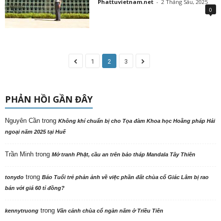
Phattuvietnam.net
-
2 Tháng Sáu, 2025
0
1
2
3
PHẢN HỒI GẦN ĐÂY
Nguyên Cần
trong
Không khí chuẩn bị cho Tọa đàm Khoa học Hoằng pháp Hải
ngoại năm 2025 tại Huế
Trần Minh
trong
Mở tranh Phật, cầu an trên bảo tháp Mandala Tây Thiên
trong
tonydo
Báo Tuổi trẻ phản ảnh về việc phần đất chùa cổ Giác Lâm bị rao
bán với giá 60 tỉ đồng?
trong
kennytruong
Vãn cảnh chùa cổ ngàn năm ở Triều Tiên