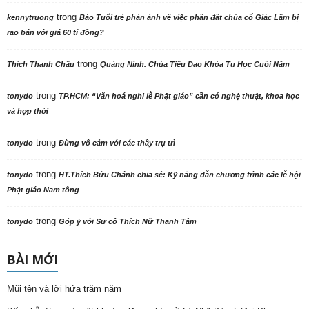
trong
kennytruong
Báo Tuổi trẻ phản ảnh về việc phần đất chùa cổ Giác Lâm bị
rao bán với giá 60 tỉ đồng?
trong
Thích Thanh Châu
Quảng Ninh. Chùa Tiêu Dao Khóa Tu Học Cuối Năm
trong
tonydo
TP.HCM: “Văn hoá nghi lễ Phật giáo” cần có nghệ thuật, khoa học
và hợp thời
trong
tonydo
Đừng vô cảm với các thầy trụ trì
trong
tonydo
HT.Thích Bửu Chánh chia sẻ: Kỹ năng dẫn chương trình các lễ hội
Phật giáo Nam tông
trong
tonydo
Góp ý với Sư cô Thích Nữ Thanh Tâm
BÀI MỚI
Mũi tên và lời hứa trăm năm