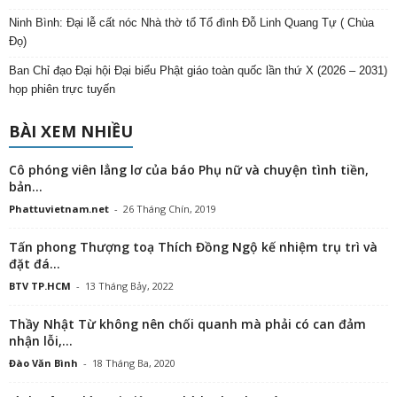
Ninh Bình: Đại lễ cất nóc Nhà thờ tổ Tổ đình Đỗ Linh Quang Tự ( Chùa
Đọ)
Ban Chỉ đạo Đại hội Đại biểu Phật giáo toàn quốc lần thứ X (2026 – 2031)
họp phiên trực tuyến
BÀI XEM NHIỀU
Cô phóng viên lẳng lơ của báo Phụ nữ và chuyện tình tiền,
bản...
Phattuvietnam.net
-
26 Tháng Chín, 2019
Tấn phong Thượng toạ Thích Đồng Ngộ kế nhiệm trụ trì và
đặt đá...
BTV TP.HCM
-
13 Tháng Bảy, 2022
Thầy Nhật Từ không nên chối quanh mà phải có can đảm
nhận lỗi,...
Đào Văn Bình
-
18 Tháng Ba, 2020