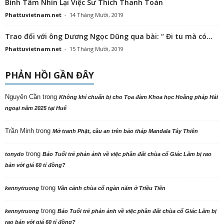
Bình Tâm Nhìn Lại Việc Sư Thích Thanh Toàn
Phattuvietnam.net
-
14 Tháng Mười, 2019
Trao đổi với ông Dương Ngọc Dũng qua bài: “ Đi tu mà có...
Phattuvietnam.net
-
15 Tháng Mười, 2019
PHẢN HỒI GẦN ĐÂY
Nguyên Cần
trong
Không khí chuẩn bị cho Tọa đàm Khoa học Hoằng pháp Hải
ngoại năm 2025 tại Huế
Trần Minh
trong
Mở tranh Phật, cầu an trên bảo tháp Mandala Tây Thiên
trong
tonydo
Báo Tuổi trẻ phản ảnh về việc phần đất chùa cổ Giác Lâm bị rao
bán với giá 60 tỉ đồng?
trong
kennytruong
Vãn cảnh chùa cổ ngàn năm ở Triều Tiên
trong
kennytruong
Báo Tuổi trẻ phản ảnh về việc phần đất chùa cổ Giác Lâm bị
rao bán với giá 60 tỉ đồng?