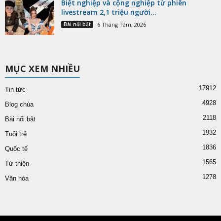
Biệt nghiệp và cộng nghiệp từ phiên
livestream 2,1 triệu người...
Bài nổi bật
6 Tháng Tám, 2026
MỤC XEM NHIỀU
17912
Tin tức
4928
Blog chùa
2118
Bài nổi bật
1932
Tuổi trẻ
1836
Quốc tế
1565
Từ thiện
1278
Văn hóa