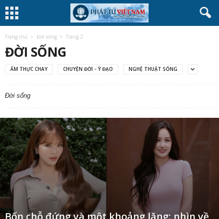
Trang chủ
Đời sống
Trang 2
ĐỜI SỐNG
ẨM THỰC CHAY
CHUYỆN ĐỜI - Ý ĐẠO
NGHỆ THUẬT SỐNG
Đời sống
Bốn chỗ đứng và một khoảng lặng: nhìn về