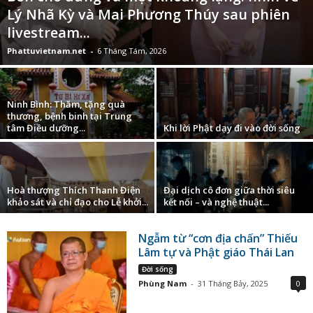
Lý Nhã Kỳ và Mai Phương Thúy sau phiên
livestream...
Phattuvietnam.net
-
6 Tháng Tám, 2026
Ninh Bình: Thăm, tặng quà
thương, bệnh binh tại Trung
tâm Điều dưỡng...
Khi lời Phật dạy đi vào đời sống
Hoà thượng Thích Thanh Điện
Đại dịch cô đơn giữa thời siêu
khảo sát và chỉ đạo cho Lễ khởi...
kết nối – và nghệ thuật...
Ngẫm từ “cơn địa chấn” Thiếu
Lâm tự và Phật giáo Thái Lan
Đời sống
Phùng Nam
-
31 Tháng Bảy, 2025
0