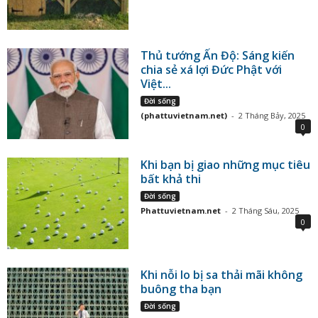
Thủ tướng Ấn Độ: Sáng kiến
chia sẻ xá lợi Đức Phật với
Việt...
Đời sống
(phattuvietnam.net)
-
2 Tháng Bảy, 2025
0
Khi bạn bị giao những mục tiêu
bất khả thi
Đời sống
Phattuvietnam.net
-
2 Tháng Sáu, 2025
0
Khi nỗi lo bị sa thải mãi không
buông tha bạn
Đời sống