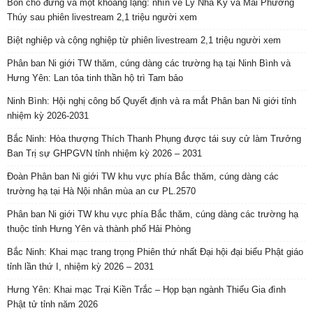
Bốn chỗ đứng và một khoảng lặng: nhìn về Lý Nhã Kỳ và Mai Phương
Thúy sau phiên livestream 2,1 triệu người xem
Biệt nghiệp và cộng nghiệp từ phiên livestream 2,1 triệu người xem
Phân ban Ni giới TW thăm, cúng dàng các trường hạ tại Ninh Bình và
Hưng Yên: Lan tỏa tinh thần hộ trì Tam bảo
Ninh Bình: Hội nghị công bố Quyết định và ra mắt Phân ban Ni giới tỉnh
nhiệm kỳ 2026-2031
Bắc Ninh: Hòa thượng Thích Thanh Phụng được tái suy cử làm Trưởng
Ban Trị sự GHPGVN tỉnh nhiệm kỳ 2026 – 2031
Đoàn Phân ban Ni giới TW khu vực phía Bắc thăm, cúng dàng các
trường hạ tại Hà Nội nhân mùa an cư PL.2570
Phân ban Ni giới TW khu vực phía Bắc thăm, cúng dàng các trường hạ
thuộc tỉnh Hưng Yên và thành phố Hải Phòng
Bắc Ninh: Khai mạc trang trọng Phiên thứ nhất Đại hội đại biểu Phật giáo
tỉnh lần thứ I, nhiệm kỳ 2026 – 2031
Hưng Yên: Khai mạc Trại Kiền Trắc – Họp bạn ngành Thiếu Gia đình
Phật tử tỉnh năm 2026