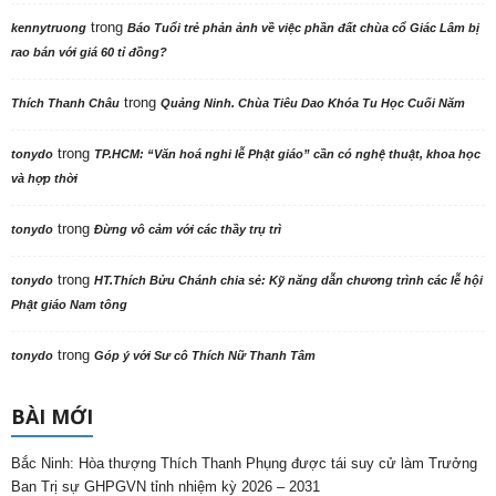
trong
kennytruong
Báo Tuổi trẻ phản ảnh về việc phần đất chùa cổ Giác Lâm bị
rao bán với giá 60 tỉ đồng?
trong
Thích Thanh Châu
Quảng Ninh. Chùa Tiêu Dao Khóa Tu Học Cuối Năm
trong
tonydo
TP.HCM: “Văn hoá nghi lễ Phật giáo” cần có nghệ thuật, khoa học
và hợp thời
trong
tonydo
Đừng vô cảm với các thầy trụ trì
trong
tonydo
HT.Thích Bửu Chánh chia sẻ: Kỹ năng dẫn chương trình các lễ hội
Phật giáo Nam tông
trong
tonydo
Góp ý với Sư cô Thích Nữ Thanh Tâm
BÀI MỚI
Bắc Ninh: Hòa thượng Thích Thanh Phụng được tái suy cử làm Trưởng
Ban Trị sự GHPGVN tỉnh nhiệm kỳ 2026 – 2031