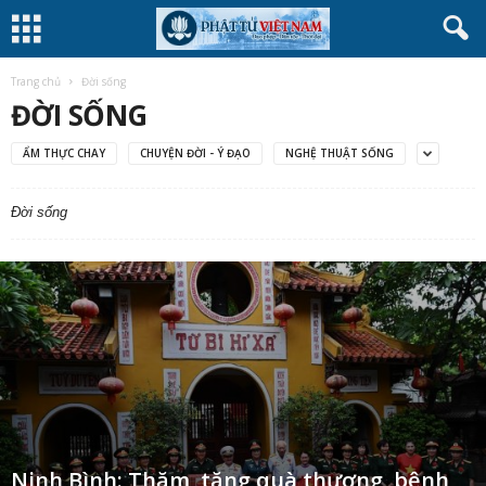
Trang chủ
Đời sống
ĐỜI SỐNG
ẨM THỰC CHAY
CHUYỆN ĐỜI - Ý ĐẠO
NGHỆ THUẬT SỐNG
Đời sống
Ninh Bình: Thăm, tặng quà thương, bệnh