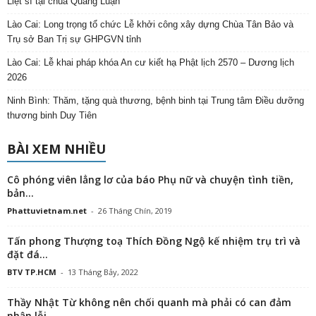
Liệt sĩ tại chùa Quảng Luận
Lào Cai: Long trọng tổ chức Lễ khởi công xây dựng Chùa Tân Bảo và
Trụ sở Ban Trị sự GHPGVN tỉnh
Lào Cai: Lễ khai pháp khóa An cư kiết hạ Phật lịch 2570 – Dương lịch
2026
Ninh Bình: Thăm, tặng quà thương, bệnh binh tại Trung tâm Điều dưỡng
thương binh Duy Tiên
BÀI XEM NHIỀU
Cô phóng viên lẳng lơ của báo Phụ nữ và chuyện tình tiền,
bản...
Phattuvietnam.net
-
26 Tháng Chín, 2019
Tấn phong Thượng toạ Thích Đồng Ngộ kế nhiệm trụ trì và
đặt đá...
BTV TP.HCM
-
13 Tháng Bảy, 2022
Thầy Nhật Từ không nên chối quanh mà phải có can đảm
nhận lỗi,...