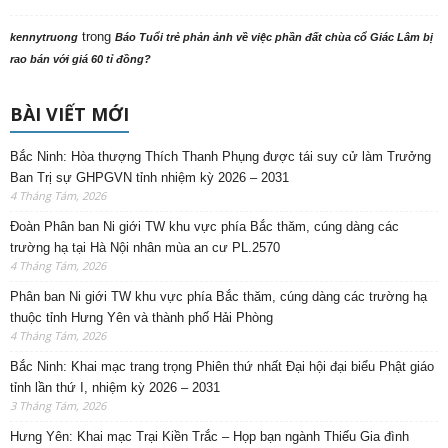
trong
kennytruong
Báo Tuổi trẻ phản ảnh về việc phần đất chùa cổ Giác Lâm bị
rao bán với giá 60 tỉ đồng?
BÀI VIẾT MỚI
Bắc Ninh: Hòa thượng Thích Thanh Phụng được tái suy cử làm Trưởng
Ban Trị sự GHPGVN tỉnh nhiệm kỳ 2026 – 2031
4 Tháng Tám, 2026
Đoàn Phân ban Ni giới TW khu vực phía Bắc thăm, cúng dàng các
trường hạ tại Hà Nội nhân mùa an cư PL.2570
4 Tháng Tám, 2026
Phân ban Ni giới TW khu vực phía Bắc thăm, cúng dàng các trường hạ
thuộc tỉnh Hưng Yên và thành phố Hải Phòng
4 Tháng Tám, 2026
Bắc Ninh: Khai mạc trang trọng Phiên thứ nhất Đại hội đại biểu Phật giáo
tỉnh lần thứ I, nhiệm kỳ 2026 – 2031
3 Tháng Tám, 2026
Hưng Yên: Khai mạc Trại Kiền Trắc – Họp bạn ngành Thiếu Gia đình