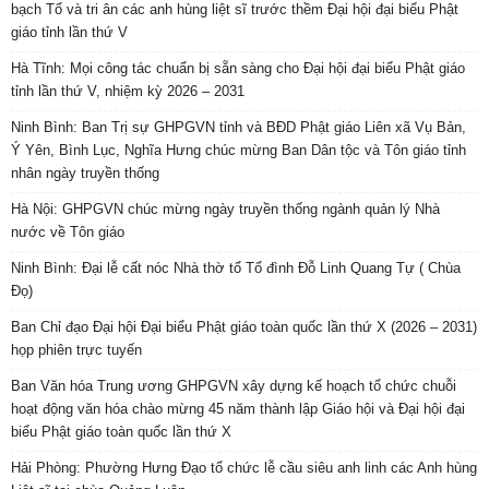
bạch Tổ và tri ân các anh hùng liệt sĩ trước thềm Đại hội đại biểu Phật
giáo tỉnh lần thứ V
Hà Tĩnh: Mọi công tác chuẩn bị sẵn sàng cho Đại hội đại biểu Phật giáo
tỉnh lần thứ V, nhiệm kỳ 2026 – 2031
Ninh Bình: Ban Trị sự GHPGVN tỉnh và BĐD Phật giáo Liên xã Vụ Bản,
Ý Yên, Bình Lục, Nghĩa Hưng chúc mừng Ban Dân tộc và Tôn giáo tỉnh
nhân ngày truyền thống
Hà Nội: GHPGVN chúc mừng ngày truyền thống ngành quản lý Nhà
nước về Tôn giáo
Ninh Bình: Đại lễ cất nóc Nhà thờ tổ Tổ đình Đỗ Linh Quang Tự ( Chùa
Đọ)
Ban Chỉ đạo Đại hội Đại biểu Phật giáo toàn quốc lần thứ X (2026 – 2031)
họp phiên trực tuyến
Ban Văn hóa Trung ương GHPGVN xây dựng kế hoạch tổ chức chuỗi
hoạt động văn hóa chào mừng 45 năm thành lập Giáo hội và Đại hội đại
biểu Phật giáo toàn quốc lần thứ X
Hải Phòng: Phường Hưng Đạo tổ chức lễ cầu siêu anh linh các Anh hùng