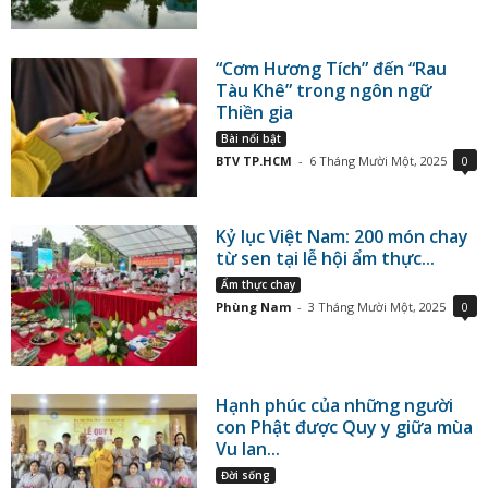
“Cơm Hương Tích” đến “Rau
Tàu Khê” trong ngôn ngữ
Thiền gia
Bài nổi bật
BTV TP.HCM
-
6 Tháng Mười Một, 2025
0
Kỷ lục Việt Nam: 200 món chay
từ sen tại lễ hội ẩm thực...
Ẩm thực chay
Phùng Nam
-
3 Tháng Mười Một, 2025
0
Hạnh phúc của những người
con Phật được Quy y giữa mùa
Vu lan...
Đời sống