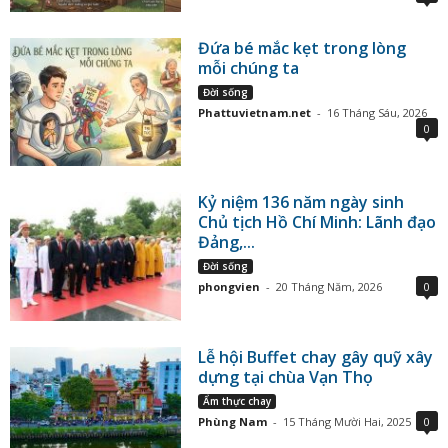
Đứa bé mắc kẹt trong lòng
mỗi chúng ta
Đời sống
Phattuvietnam.net
-
16 Tháng Sáu, 2026
0
Kỷ niệm 136 năm ngày sinh
Chủ tịch Hồ Chí Minh: Lãnh đạo
Đảng,...
Đời sống
phongvien
-
20 Tháng Năm, 2026
0
Lễ hội Buffet chay gây quỹ xây
dựng tại chùa Vạn Thọ
Ẩm thực chay
Phùng Nam
-
15 Tháng Mười Hai, 2025
0