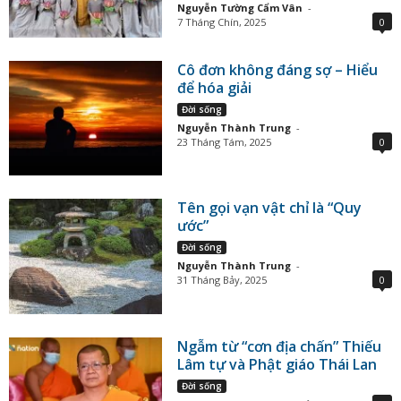
Nguyễn Tường Cẩm Vân
-
7 Tháng Chín, 2025
0
Cô đơn không đáng sợ – Hiểu
để hóa giải
Đời sống
Nguyễn Thành Trung
-
23 Tháng Tám, 2025
0
Tên gọi vạn vật chỉ là “Quy
ước”
Đời sống
Nguyễn Thành Trung
-
31 Tháng Bảy, 2025
0
Ngẫm từ “cơn địa chấn” Thiếu
Lâm tự và Phật giáo Thái Lan
Đời sống