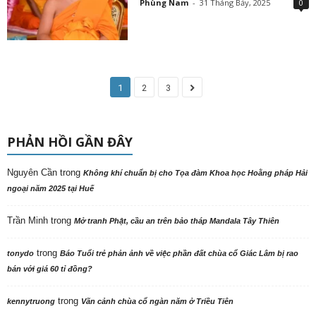
Phùng Nam
-
31 Tháng Bảy, 2025
0
1
2
3
PHẢN HỒI GẦN ĐÂY
Nguyên Cần
trong
Không khí chuẩn bị cho Tọa đàm Khoa học Hoằng pháp Hải
ngoại năm 2025 tại Huế
Trần Minh
trong
Mở tranh Phật, cầu an trên bảo tháp Mandala Tây Thiên
trong
tonydo
Báo Tuổi trẻ phản ảnh về việc phần đất chùa cổ Giác Lâm bị rao
bán với giá 60 tỉ đồng?
trong
kennytruong
Vãn cảnh chùa cổ ngàn năm ở Triều Tiên