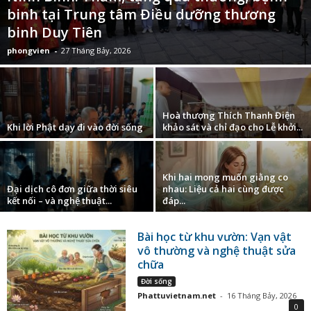
binh tại Trung tâm Điều dưỡng thương
binh Duy Tiên
phongvien
-
27 Tháng Bảy, 2026
Hoà thượng Thích Thanh Điện
Khi lời Phật dạy đi vào đời sống
khảo sát và chỉ đạo cho Lễ khởi...
Khi hai mong muốn giằng co
Đại dịch cô đơn giữa thời siêu
nhau: Liệu cả hai cùng được
kết nối – và nghệ thuật...
đáp...
Bài học từ khu vườn: Vạn vật
vô thường và nghệ thuật sửa
chữa
Đời sống
Phattuvietnam.net
-
16 Tháng Bảy, 2026
0