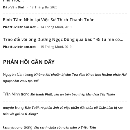
Đào Văn Bình
-
18 Tháng Ba, 2020
Bình Tâm Nhìn Lại Việc Sư Thích Thanh Toàn
Phattuvietnam.net
-
14 Tháng Mười, 2019
Trao đổi với ông Dương Ngọc Dũng qua bài: “ Đi tu mà có...
Phattuvietnam.net
-
15 Tháng Mười, 2019
PHẢN HỒI GẦN ĐÂY
Nguyên Cần
trong
Không khí chuẩn bị cho Tọa đàm Khoa học Hoằng pháp Hải
ngoại năm 2025 tại Huế
Trần Minh
trong
Mở tranh Phật, cầu an trên bảo tháp Mandala Tây Thiên
trong
tonydo
Báo Tuổi trẻ phản ảnh về việc phần đất chùa cổ Giác Lâm bị rao
bán với giá 60 tỉ đồng?
trong
kennytruong
Vãn cảnh chùa cổ ngàn năm ở Triều Tiên