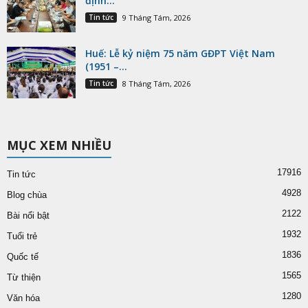
định...
Tin tức
9 Tháng Tám, 2026
Huế: Lễ kỷ niệm 75 năm GĐPT Việt Nam
(1951 –...
Tin tức
8 Tháng Tám, 2026
MỤC XEM NHIỀU
17916
Tin tức
4928
Blog chùa
2122
Bài nổi bật
1932
Tuổi trẻ
1836
Quốc tế
1565
Từ thiện
1280
Văn hóa