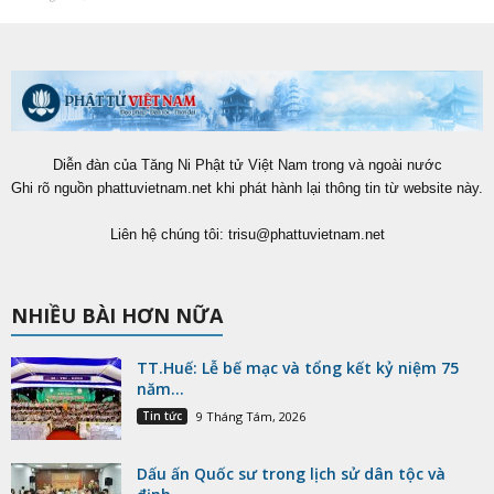
Diễn đàn của Tăng Ni Phật tử Việt Nam trong và ngoài nước
Ghi rõ nguồn phattuvietnam.net khi phát hành lại thông tin từ website này.
Liên hệ chúng tôi:
trisu@phattuvietnam.net
NHIỀU BÀI HƠN NỮA
TT.Huế: Lễ bế mạc và tổng kết kỷ niệm 75
năm...
Tin tức
9 Tháng Tám, 2026
Dấu ấn Quốc sư trong lịch sử dân tộc và