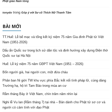
Phật giáo Nam tông
trong
tonydo
Góp ý với Sư cô Thích Nữ Thanh Tâm
BÀI MỚI
TT.Huế: Lễ bế mạc và tổng kết kỷ niệm 75 năm Gia đình Phật tử Việt
Nam (1951-2026)
Dấu ấn Quốc sư trong lịch sử dân tộc và định hướng xây dựng Điện thờ
Quốc sư tại Hà Nội
Huế: Lễ kỷ niệm 75 năm GĐPT Việt Nam (1951 – 2026)
Bốn người già, hai người con, một đứa cháu
Phân ban Ni giới TW khu vực phía Bắc kết nối tình pháp lữ, cúng dàng
Trường hạ, hộ trì Tam Bảo trong mùa an cư
Rằm tháng Bảy ở Việt Nam, chín trăm năm nhìn lại
Nghi lễ Vu lan (Rằm tháng 7) tại nhà – Bản dành cho Phật tử sơ cơ và
người có cảm tình với đạo Phật