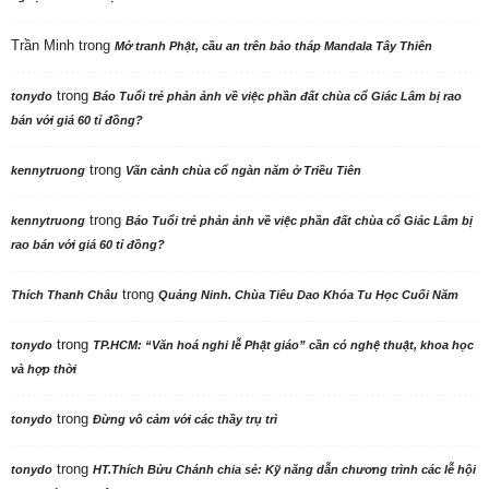
Trần Minh
trong
Mở tranh Phật, cầu an trên bảo tháp Mandala Tây Thiên
trong
tonydo
Báo Tuổi trẻ phản ảnh về việc phần đất chùa cổ Giác Lâm bị rao
bán với giá 60 tỉ đồng?
trong
kennytruong
Vãn cảnh chùa cổ ngàn năm ở Triều Tiên
trong
kennytruong
Báo Tuổi trẻ phản ảnh về việc phần đất chùa cổ Giác Lâm bị
rao bán với giá 60 tỉ đồng?
trong
Thích Thanh Châu
Quảng Ninh. Chùa Tiêu Dao Khóa Tu Học Cuối Năm
trong
tonydo
TP.HCM: “Văn hoá nghi lễ Phật giáo” cần có nghệ thuật, khoa học
và hợp thời
trong
tonydo
Đừng vô cảm với các thầy trụ trì
trong
tonydo
HT.Thích Bửu Chánh chia sẻ: Kỹ năng dẫn chương trình các lễ hội