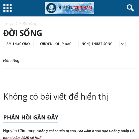
Trang chủ
Đời sống
ĐỜI SỐNG
ẨM THỰC CHAY
CHUYỆN ĐỜI - Ý ĐẠO
NGHỆ THUẬT SỐNG
Đời sống
Không có bài viết để hiển thị
PHẢN HỒI GẦN ĐÂY
Nguyên Cần
trong
Không khí chuẩn bị cho Tọa đàm Khoa học Hoằng pháp Hải
ngoại năm 2025 tại Huế