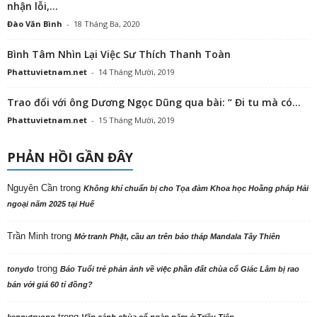
nhận lỗi,...
Đào Văn Bình
-
18 Tháng Ba, 2020
Bình Tâm Nhìn Lại Việc Sư Thích Thanh Toàn
Phattuvietnam.net
-
14 Tháng Mười, 2019
Trao đổi với ông Dương Ngọc Dũng qua bài: “ Đi tu mà có...
Phattuvietnam.net
-
15 Tháng Mười, 2019
PHẢN HỒI GẦN ĐÂY
Nguyên Cần
trong
Không khí chuẩn bị cho Tọa đàm Khoa học Hoằng pháp Hải
ngoại năm 2025 tại Huế
Trần Minh
trong
Mở tranh Phật, cầu an trên bảo tháp Mandala Tây Thiên
trong
tonydo
Báo Tuổi trẻ phản ảnh về việc phần đất chùa cổ Giác Lâm bị rao
bán với giá 60 tỉ đồng?
trong