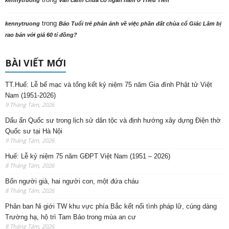
kennytruong
Vãn cảnh chùa cổ ngàn năm ở Triều Tiên
trong
kennytruong
Báo Tuổi trẻ phản ảnh về việc phần đất chùa cổ Giác Lâm bị
rao bán với giá 60 tỉ đồng?
BÀI VIẾT MỚI
TT.Huế: Lễ bế mạc và tổng kết kỷ niệm 75 năm Gia đình Phật tử Việt
Nam (1951-2026)
9 Tháng Tám, 2026
Dấu ấn Quốc sư trong lịch sử dân tộc và định hướng xây dựng Điện thờ
Quốc sư tại Hà Nội
9 Tháng Tám, 2026
Huế: Lễ kỷ niệm 75 năm GĐPT Việt Nam (1951 – 2026)
8 Tháng Tám, 2026
Bốn người già, hai người con, một đứa cháu
8 Tháng Tám, 2026
Phân ban Ni giới TW khu vực phía Bắc kết nối tình pháp lữ, cúng dàng
Trường hạ, hộ trì Tam Bảo trong mùa an cư
8 Tháng Tám, 2026