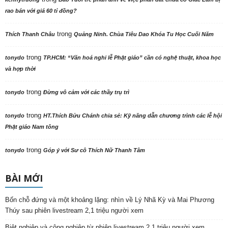
rao bán với giá 60 tỉ đồng?
trong
Thích Thanh Châu
Quảng Ninh. Chùa Tiêu Dao Khóa Tu Học Cuối Năm
trong
tonydo
TP.HCM: “Văn hoá nghi lễ Phật giáo” cần có nghệ thuật, khoa học
và hợp thời
trong
tonydo
Đừng vô cảm với các thầy trụ trì
trong
tonydo
HT.Thích Bửu Chánh chia sẻ: Kỹ năng dẫn chương trình các lễ hội
Phật giáo Nam tông
trong
tonydo
Góp ý với Sư cô Thích Nữ Thanh Tâm
BÀI MỚI
Bốn chỗ đứng và một khoảng lặng: nhìn về Lý Nhã Kỳ và Mai Phương
Thúy sau phiên livestream 2,1 triệu người xem
Biệt nghiệp và cộng nghiệp từ phiên livestream 2,1 triệu người xem