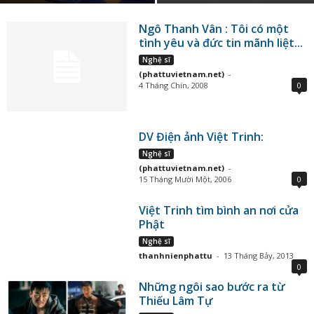
Ngô Thanh Vân : Tôi có một
tình yêu và đức tin mãnh liệt...
Nghệ sĩ
(phattuvietnam.net)
-
4 Tháng Chín, 2008
0
DV Điện ảnh Việt Trinh:
Nghệ sĩ
(phattuvietnam.net)
-
15 Tháng Mười Một, 2006
0
Việt Trinh tìm bình an nơi cửa
Phật
Nghệ sĩ
thanhnienphattu
-
13 Tháng Bảy, 2013
0
Những ngôi sao bước ra từ
Thiếu Lâm Tự