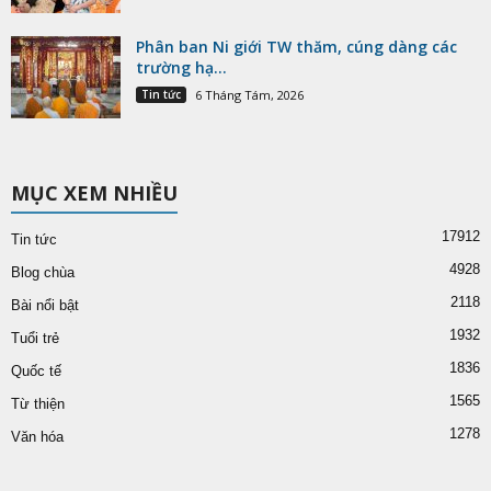
Phân ban Ni giới TW thăm, cúng dàng các
trường hạ...
Tin tức
6 Tháng Tám, 2026
MỤC XEM NHIỀU
17912
Tin tức
4928
Blog chùa
2118
Bài nổi bật
1932
Tuổi trẻ
1836
Quốc tế
1565
Từ thiện
1278
Văn hóa