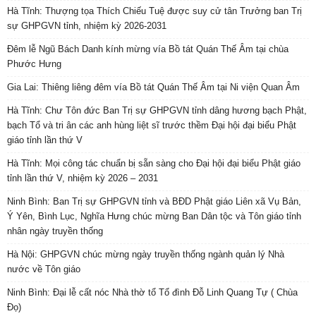
Hà Tĩnh: Thượng tọa Thích Chiếu Tuệ được suy cử tân Trưởng ban Trị
sự GHPGVN tỉnh, nhiệm kỳ 2026-2031
Đêm lễ Ngũ Bách Danh kính mừng vía Bồ tát Quán Thế Âm tại chùa
Phước Hưng
Gia Lai: Thiêng liêng đêm vía Bồ tát Quán Thế Âm tại Ni viện Quan Âm
Hà Tĩnh: Chư Tôn đức Ban Trị sự GHPGVN tỉnh dâng hương bạch Phật,
bạch Tổ và tri ân các anh hùng liệt sĩ trước thềm Đại hội đại biểu Phật
giáo tỉnh lần thứ V
Hà Tĩnh: Mọi công tác chuẩn bị sẵn sàng cho Đại hội đại biểu Phật giáo
tỉnh lần thứ V, nhiệm kỳ 2026 – 2031
Ninh Bình: Ban Trị sự GHPGVN tỉnh và BĐD Phật giáo Liên xã Vụ Bản,
Ý Yên, Bình Lục, Nghĩa Hưng chúc mừng Ban Dân tộc và Tôn giáo tỉnh
nhân ngày truyền thống
Hà Nội: GHPGVN chúc mừng ngày truyền thống ngành quản lý Nhà
nước về Tôn giáo
Ninh Bình: Đại lễ cất nóc Nhà thờ tổ Tổ đình Đỗ Linh Quang Tự ( Chùa
Đọ)