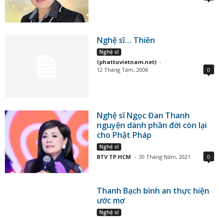
Nghệ sĩ… Thiền
Nghệ sĩ
(phattuvietnam.net)
-
12 Tháng Tám, 2008
0
Nghệ sĩ Ngọc Đan Thanh
nguyện dành phần đời còn lại
cho Phật Pháp
Nghệ sĩ
BTV TP.HCM
-
30 Tháng Năm, 2021
0
Thanh Bạch bình an thực hiện
ước mơ
Nghệ sĩ