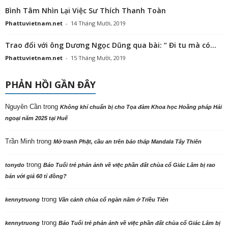
Bình Tâm Nhìn Lại Việc Sư Thích Thanh Toàn
Phattuvietnam.net
-
14 Tháng Mười, 2019
Trao đổi với ông Dương Ngọc Dũng qua bài: “ Đi tu mà có...
Phattuvietnam.net
-
15 Tháng Mười, 2019
PHẢN HỒI GẦN ĐÂY
Nguyên Cần
trong
Không khí chuẩn bị cho Tọa đàm Khoa học Hoằng pháp Hải
ngoại năm 2025 tại Huế
Trần Minh
trong
Mở tranh Phật, cầu an trên bảo tháp Mandala Tây Thiên
trong
tonydo
Báo Tuổi trẻ phản ảnh về việc phần đất chùa cổ Giác Lâm bị rao
bán với giá 60 tỉ đồng?
trong
kennytruong
Vãn cảnh chùa cổ ngàn năm ở Triều Tiên
trong
kennytruong
Báo Tuổi trẻ phản ảnh về việc phần đất chùa cổ Giác Lâm bị