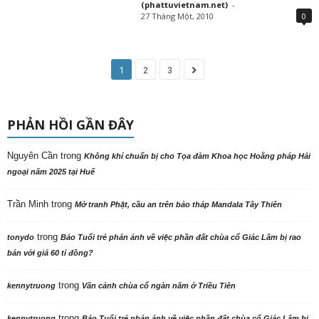
(phattuvietnam.net)
-
27 Tháng Một, 2010
0
1
2
3
PHẢN HỒI GẦN ĐÂY
Nguyên Cần
trong
Không khí chuẩn bị cho Tọa đàm Khoa học Hoằng pháp Hải
ngoại năm 2025 tại Huế
Trần Minh
trong
Mở tranh Phật, cầu an trên bảo tháp Mandala Tây Thiên
trong
tonydo
Báo Tuổi trẻ phản ảnh về việc phần đất chùa cổ Giác Lâm bị rao
bán với giá 60 tỉ đồng?
trong
kennytruong
Vãn cảnh chùa cổ ngàn năm ở Triều Tiên
trong
kennytruong
Báo Tuổi trẻ phản ảnh về việc phần đất chùa cổ Giác Lâm bị