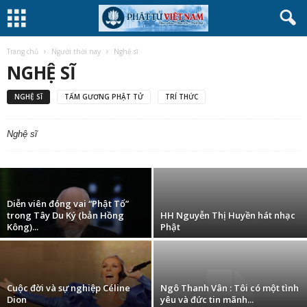
Trang chủ
Người thời nay
Nghệ sĩ
NGHỆ SĨ
NGHỆ SĨ
TẤM GƯƠNG PHẬT TỬ
TRÍ THỨC
Mùa Vu Lan: Nghệ sĩ nghĩ về đấng sinh
thành
Nghệ sĩ
(phattuvietnam.net)
-
29 Tháng Tám, 2012
Diễn viên đóng vai “Phật Tổ”
trong Tây Du Ký (bản Hồng
HH Nguyễn Thị Huyền hát nhạc
Kông)...
Phật
Cuộc đời và sự nghiệp Céline
Ngô Thanh Vân : Tôi có một tình
Dion
yêu và đức tin mãnh...