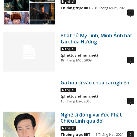
Nghệ sĩ
Thường trực BBT
-
8 Tháng Mười, 2020
0
Phật tử Mỹ Linh, Minh Ánh hát
tại chùa Hương
Nghệ sĩ
(phattuvietnam.net)
-
18 Tháng Một, 2009
0
Gã họa sĩ vào chùa cai nghiện
Nghệ sĩ
(phattuvietnam.net)
-
16 Tháng Bảy, 2006
0
Nghệ sĩ đóng vai đức Phật –
Chiêu Linh qua đời
Nghệ sĩ
Thường trực BBT
-
5 Tháng Hai, 2021
0