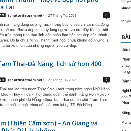
tonyd
ia Lai
chương
0
Nam
(phattuvietnam.net)
-
27 Tháng Tư, 2006
tonyd
nh năm lãng đãng sương mù, những buổi chiều chỉ có mùa đông
hờ thế mà Pleiku đẹp đến say lòng người, và nơi đây tồn tại một
iến trúc mang tính tâm linh góp phần làm nên nét đẹp của thành
BÀI
uyên. Đó là chùa Minh Thành, một ngôi chùa không cổ nhưng là
 níu bước chân của những người yêu cái đẹp.
Bốn n
Phân 
am Thai-Đà Nẵng, lịch sử hơn 400
pháp 
trong
0
Nam
(phattuvietnam.net)
-
27 Tháng Tư, 2006
Rằm t
hai tọa lạc trên ngọn Thủy Sơn - một trong năm ngọn Ngũ Hành
Nghi 
 Mộc - Thủy - Hỏa - Thổ) thuộc quần thể danh thắng Non Nước -
cho P
ơn, thành phố Đà Nẵng. Chùa Tam Thai có tên chữ “Tam Thai
Phật
 trong những ngôi chùa cổ nhất còn lại tại TP. Đà Nẵng.
Bông 
m (Thiên Cẩm sơn) – An Giang và
Mũi t
Phật Di Lặc khổng...