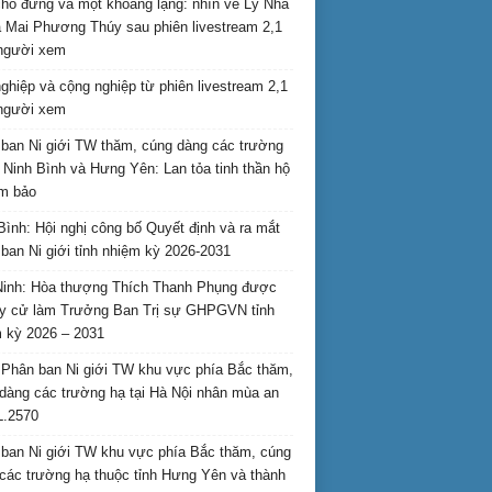
hỗ đứng và một khoảng lặng: nhìn về Lý Nhã
 Mai Phương Thúy sau phiên livestream 2,1
 người xem
nghiệp và cộng nghiệp từ phiên livestream 2,1
 người xem
ban Ni giới TW thăm, cúng dàng các trường
i Ninh Bình và Hưng Yên: Lan tỏa tinh thần hộ
am bảo
Bình: Hội nghị công bố Quyết định và ra mắt
ban Ni giới tỉnh nhiệm kỳ 2026-2031
inh: Hòa thượng Thích Thanh Phụng được
uy cử làm Trưởng Ban Trị sự GHPGVN tỉnh
 kỳ 2026 – 2031
Phân ban Ni giới TW khu vực phía Bắc thăm,
dàng các trường hạ tại Hà Nội nhân mùa an
L.2570
ban Ni giới TW khu vực phía Bắc thăm, cúng
các trường hạ thuộc tỉnh Hưng Yên và thành