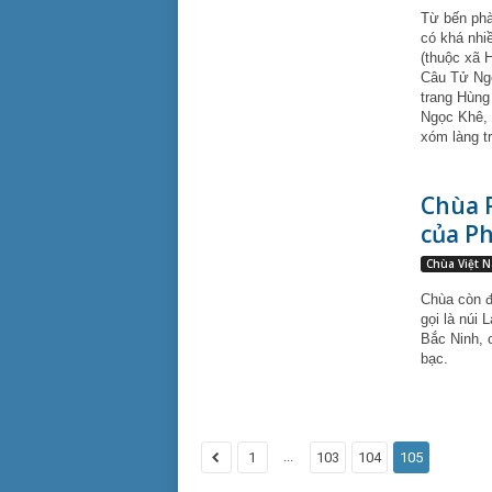
Từ bến phà
có khá nhiề
(thuộc xã 
Câu Tử Ngo
trang Hùng
Ngọc Khê, V
xóm làng t
Chùa P
của Ph
Chùa Việt 
Chùa còn đ­
gọi là núi
Bắc Ninh, 
bạc.
...
1
103
104
105