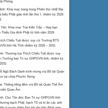
ải Phòng
inh: Khai mạc trang trọng Phiên thứ nhất Đại
ại biểu Phật giáo tỉnh lần thứ I, nhiệm kỳ 2026
1
Yên: Khai mạc Trại Kiền Trắc – Họp bạn
 Thiếu Gia đình Phật tử tỉnh năm 2026
hích Chiếu Tuệ được suy cử Trưởng BTS
N tỉnh Hà Tĩnh nhiệm kỳ 2026 – 2031
nh: Thượng tọa Thích Chiếu Tuệ được suy
n Trưởng ban Trị sự GHPGVN tỉnh, nhiệm kỳ
2031
ễ Ngũ Bách Danh kính mừng vía Bồ tát Quán
Âm tại chùa Phước Hưng
ai: Thiêng liêng đêm vía Bồ tát Quán Thế Âm
i viện Quan Âm
nh: Chư Tôn đức Ban Trị sự GHPGVN tỉnh
hương bạch Phật, bạch Tổ và tri ân các anh
liệt sĩ trước thềm Đại hội đại biểu Phật giáo