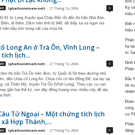
Bốn c
Kỳ và
0
Nam
(phattuvietnam.net)
-
27 Tháng Tư, 2006
triệu
lộ 91 từ Long Xuyên qua Châu Đốc rồi đến thị trấn Nhà Bàn,
Biên, đi thêm 15km trên tỉnh lộ 948, đã thấy xa xa ngọn núi
Biệt 
 trên bầu trời trong vắt của mùa hè.
triệu
Phân 
ổ Long An ở Trà Ôn, Vĩnh Long –
hạ tạ
trì T
tích lịch...
Ninh 
0
Nam
(phattuvietnam.net)
-
27 Tháng Tư, 2006
Phân 
 tâm thị trấn Trà Ôn trên 3km, từ Quốc lộ 54 theo đường nhỏ
m, đến chùa cổ Long An. Chùa còn có tên Đồng Đế, tọa lạc tại
Bắc N
g, xã Thiện Mỹ, huyện Trà Ôn (Vĩnh Long). Theo các cụ cao
tái s
 nay gần hai thế kỷ, nơi đây đồng hoang mọc nhiều cây đế dại,
nhiệm
a thớt.
Đoàn 
cúng 
âu Tử Ngoại – Một chứng tích lịch
cư P
 xã Hợp Thành,...
Phân 
0
Nam
(phattuvietnam.net)
-
27 Tháng Tư, 2006
dàng 