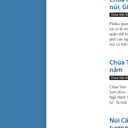
núi, G
Chùa Việt 
Pleiku qua
và có lẽ n
quần thể k
phố cao ng
nơi có thể
Chùa T
năm
Chùa Việt 
Chùa Tam T
Sơn (Kim -
Ngũ Hành S
tự”, là một
Núi Cấ
tượng 