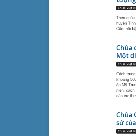
Chùa Việt 
Theo quốc 
huyện Tịnh 
Cấm nổi bật
Chùa c
Một di 
Chùa Việt 
Cách trung
khoảng 500
ấp Mỹ Trun
niên, cách
dân cư thư
Chùa C
sử của
Chùa Việt 