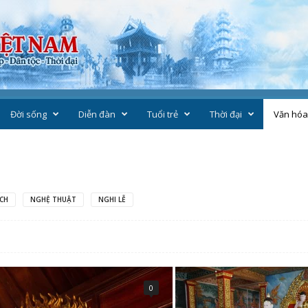
Đời sống
Diễn đàn
Tuổi trẻ
Thời đại
Văn hóa
ÁCH
NGHỆ THUẬT
NGHI LỄ
0