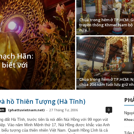
Chùa trong hẻm ở TP.HCM: G
truyền thống Khmer Nam bộ
nửa...
hạch Hãn:
biết với
Chùa trong hẻm ở TP.HCM: N
chùa 204 năm tuổi lưu giữ nhi
PHẢ
và hồ Thiên Tượng (Hà Tĩnh)
0
Nam
(phattuvietnam.net)
-
27 Tháng Tư, 2006
Nguy
g đất Hà Tĩnh, trước tiên là nói đến Núi Hồng với 99 ngọn vút
Khoa 
điệp. Vào năm Minh Mệnh thứ 17, Núi Hồng được khắc vào Anh
t biểu tượng của thiên nhiên Việt Nam. Quanh Hồng Lĩnh là cả
Trần 