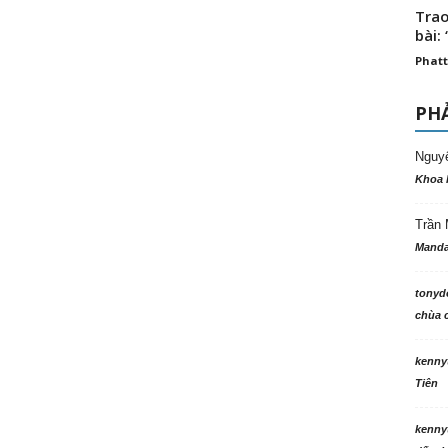
Trao
bài: 
Phatt
PHẢ
Nguy
Khoa 
Trần 
Manda
tonyd
chùa c
kenny
Tiên
kenny