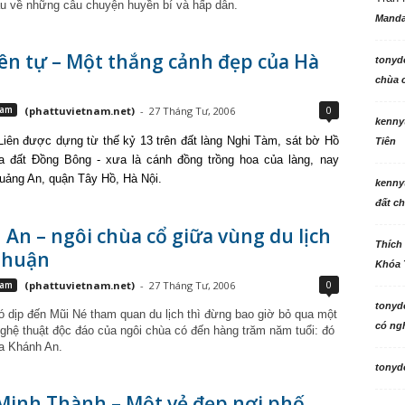
u về những câu chuyện huyền bí và hấp dẫn.
Manda
ên tự – Một thắng cảnh đẹp của Hà
tonyd
chùa c
0
Nam
(phattuvietnam.net)
-
27 Tháng Tư, 2006
kenny
iên được dựng từ thế kỷ 13 trên đất làng Nghi Tàm, sát bờ Hồ
Tiên
a đất Đồng Bông - xưa là cánh đồng trồng hoa của làng, nay
uảng An, quận Tây Hồ, Hà Nội.
kenny
đất ch
An – ngôi chùa cổ giữa vùng du lịch
Thích
Thuận
Khóa 
0
Nam
(phattuvietnam.net)
-
27 Tháng Tư, 2006
tonyd
ó dịp đến Mũi Né tham quan du lịch thì đừng bao giờ bỏ qua một
có ngh
ghệ thuật độc đáo của ngôi chùa có đến hàng trăm năm tuổi: đó
ùa Khánh An.
tonyd
Minh Thành – Một vẻ đẹp nơi phố