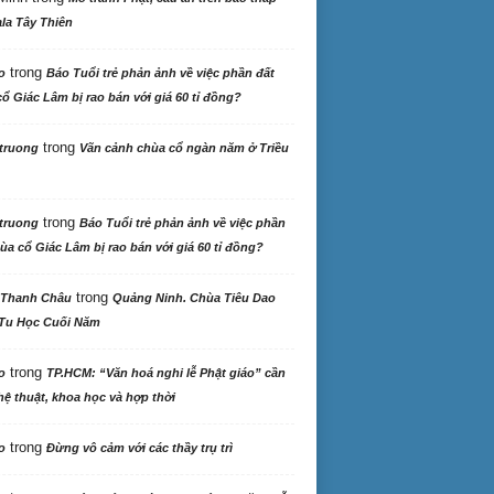
la Tây Thiên
trong
o
Báo Tuổi trẻ phản ảnh về việc phần đất
ổ Giác Lâm bị rao bán với giá 60 tỉ đồng?
trong
truong
Vãn cảnh chùa cổ ngàn năm ở Triều
trong
truong
Báo Tuổi trẻ phản ảnh về việc phần
ùa cổ Giác Lâm bị rao bán với giá 60 tỉ đồng?
trong
 Thanh Châu
Quảng Ninh. Chùa Tiêu Dao
Tu Học Cuối Năm
trong
o
TP.HCM: “Văn hoá nghi lễ Phật giáo” cần
ệ thuật, khoa học và hợp thời
trong
o
Đừng vô cảm với các thầy trụ trì