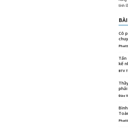
tỉnh 
BÀI
Cô p
chuy
Phatt
Tấn 
kế n
BTV 
Thầy
phải
Đào V
Bình
Toà
Phatt