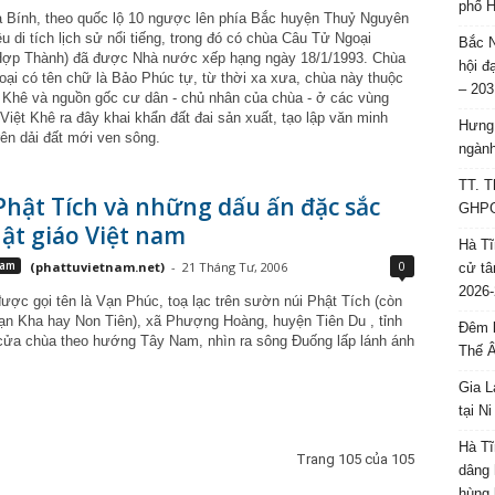
phố H
 Bính, theo quốc lộ 10 ngược lên phía Bắc huyện Thuỷ Nguyên
u di tích lịch sử nổi tiếng, trong đó có chùa Câu Tử Ngoại
Bắc N
Hợp Thành) đã được Nhà nước xếp hạng ngày 18/1/1993. Chùa
hội đ
ại có tên chữ là Bảo Phúc tự, từ thời xa xưa, chùa này thuộc
– 203
 Khê và nguồn gốc cư dân - chủ nhân của chùa - ở các vùng
iệt Khê ra đây khai khẩn đất đai sản xuất, tạo lập văn minh
Hưng 
rên dải đất mới ven sông.
ngành
TT. T
hật Tích và những dấu ấn đặc sắc
GHPGV
ật giáo Việt nam
Hà Tĩ
0
Nam
(phattuvietnam.net)
-
21 Tháng Tư, 2006
cử tâ
2026-
­ược gọi tên là Vạn Phúc, toạ lạc trên s­ườn núi Phật Tích (còn
 Lạn Kha hay Non Tiên), xã Phượng Hoàng, huyện Tiên Du , tỉnh
Đêm l
cửa chùa theo hướng Tây Nam, nhìn ra sông Đuống lấp lánh ánh
Thế 
Gia L
tại N
Hà Tĩ
Trang 105 của 105
dâng 
hùng 