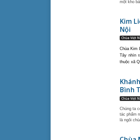
một kho bá
Kim Li
Nội
Chùa Việt 
Chùa Kim L
Tây nhìn r
thuộc xã Q
Khánh 
Bình 
Chùa Việt 
Chúng ta c
tác phẩm n
là ngôi ch
Chùa 