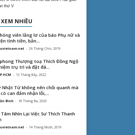
lần thứ V
 XEM NHIỀU
hóng viên lẳng lơ của báo Phụ nữ và
ện tình tiền, bản...
uvietnam.net
-
26 Tháng Chín, 2019
phong Thượng toạ Thích Đồng Ngộ
hiệm trụ trì và đặt đá...
TP.HCM
-
13 Tháng Bảy, 2022
 Nhật Từ không nên chối quanh mà
 có can đảm nhận lỗi,...
ăn Bình
-
18 Tháng Ba, 2020
 Tâm Nhìn Lại Việc Sư Thích Thanh
n
uvietnam.net
-
14 Tháng Mười, 2019