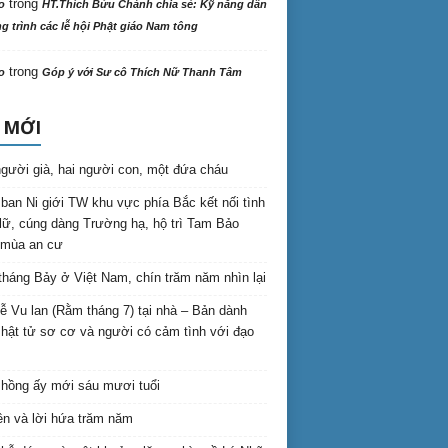
trong
o
HT.Thích Bửu Chánh chia sẻ: Kỹ năng dẫn
 trình các lễ hội Phật giáo Nam tông
trong
o
Góp ý với Sư cô Thích Nữ Thanh Tâm
 MỚI
gười già, hai người con, một đứa cháu
ban Ni giới TW khu vực phía Bắc kết nối tình
lữ, cúng dàng Trường hạ, hộ trì Tam Bảo
 mùa an cư
háng Bảy ở Việt Nam, chín trăm năm nhìn lại
lễ Vu lan (Rằm tháng 7) tại nhà – Bản dành
hật tử sơ cơ và người có cảm tình với đạo
hồng ấy mới sáu mươi tuổi
ên và lời hứa trăm năm