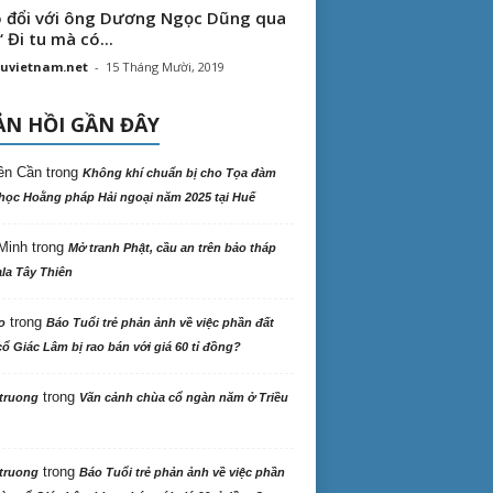
 đổi với ông Dương Ngọc Dũng qua
“ Đi tu mà có...
uvietnam.net
-
15 Tháng Mười, 2019
N HỒI GẦN ĐÂY
ên Cần
trong
Không khí chuẩn bị cho Tọa đàm
học Hoằng pháp Hải ngoại năm 2025 tại Huế
Minh
trong
Mở tranh Phật, cầu an trên bảo tháp
la Tây Thiên
trong
o
Báo Tuổi trẻ phản ảnh về việc phần đất
ổ Giác Lâm bị rao bán với giá 60 tỉ đồng?
trong
truong
Vãn cảnh chùa cổ ngàn năm ở Triều
trong
truong
Báo Tuổi trẻ phản ảnh về việc phần