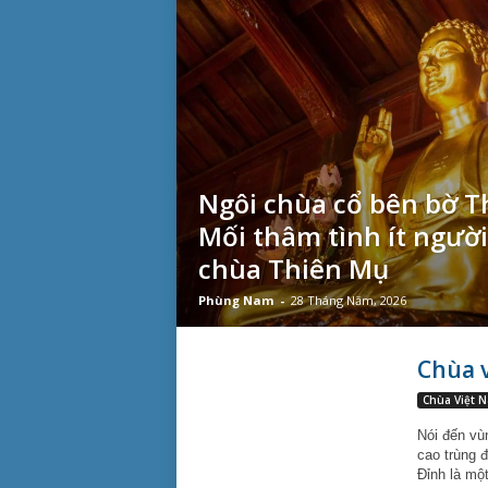
Ngôi chùa cổ bên bờ T
Mối thâm tình ít người 
chùa Thiên Mụ
Phùng Nam
-
28 Tháng Năm, 2026
Chùa 
Chùa Việt 
Nói đến vùn
cao trùng 
Ðỉnh là mộ