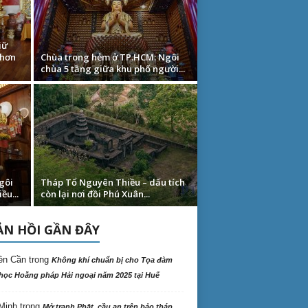
iữ
 hơn
Chùa trong hẻm ở TP.HCM: Ngôi
chùa 5 tầng giữa khu phố người...
gôi
Tháp Tổ Nguyên Thiều – dấu tích
ều...
còn lại nơi đồi Phú Xuân...
N HỒI GẦN ĐÂY
ên Cần
trong
Không khí chuẩn bị cho Tọa đàm
học Hoằng pháp Hải ngoại năm 2025 tại Huế
Minh
trong
Mở tranh Phật, cầu an trên bảo tháp