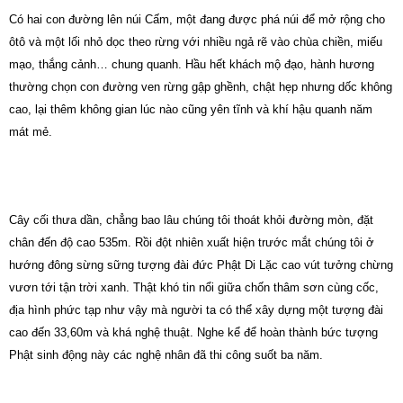
Có hai con đường lên núi Cấm, một đang được phá núi để mở rộng cho
ôtô và một lối nhỏ dọc theo rừng với nhiều ngả rẽ vào chùa chiền, miếu
mạo, thắng cảnh… chung quanh. Hầu hết khách mộ đạo, hành hương
thường chọn con đường ven rừng gập ghềnh, chật hẹp nhưng dốc không
cao, lại thêm không gian lúc nào cũng yên tĩnh và khí hậu quanh năm
mát mẻ.
Cây cối thưa dần, chẳng bao lâu chúng tôi thoát khỏi đường mòn, đặt
chân đến độ cao 535m. Rồi đột nhiên xuất hiện trước mắt chúng tôi ở
hướng đông sừng sững tượng đài đức Phật Di Lặc cao vút tưởng chừng
vươn tới tận trời xanh. Thật khó tin nổi giữa chốn thâm sơn cùng cốc,
địa hình phức tạp như vậy mà người ta có thể xây dựng một tượng đài
cao đến 33,60m và khá nghệ thuật. Nghe kể để hoàn thành bức tượng
Phật sinh động này các nghệ nhân đã thi công suốt ba năm.