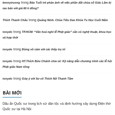
trong
kennytruong
Báo Tuổi trẻ phản ảnh về việc phần đất chùa cổ Giác Lâm bị
rao bán với giá 60 tỉ đồng?
trong
Thích Thanh Châu
Quảng Ninh. Chùa Tiêu Dao Khóa Tu Học Cuối Năm
trong
tonydo
TP.HCM: “Văn hoá nghi lễ Phật giáo” cần có nghệ thuật, khoa học
và hợp thời
trong
tonydo
Đừng vô cảm với các thầy trụ trì
trong
tonydo
HT.Thích Bửu Chánh chia sẻ: Kỹ năng dẫn chương trình các lễ hội
Phật giáo Nam tông
trong
tonydo
Góp ý với Sư cô Thích Nữ Thanh Tâm
BÀI MỚI
Dấu ấn Quốc sư trong lịch sử dân tộc và định hướng xây dựng Điện thờ
Quốc sư tại Hà Nội