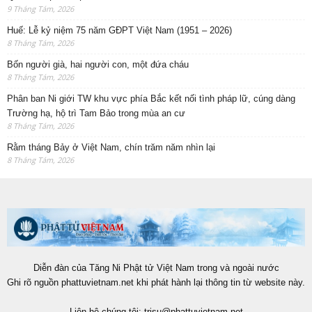
9 Tháng Tám, 2026
Huế: Lễ kỷ niệm 75 năm GĐPT Việt Nam (1951 – 2026)
8 Tháng Tám, 2026
Bốn người già, hai người con, một đứa cháu
8 Tháng Tám, 2026
Phân ban Ni giới TW khu vực phía Bắc kết nối tình pháp lữ, cúng dàng
Trường hạ, hộ trì Tam Bảo trong mùa an cư
8 Tháng Tám, 2026
Rằm tháng Bảy ở Việt Nam, chín trăm năm nhìn lại
8 Tháng Tám, 2026
Diễn đàn của Tăng Ni Phật tử Việt Nam trong và ngoài nước
Ghi rõ nguồn phattuvietnam.net khi phát hành lại thông tin từ website này.
Liên hệ chúng tôi:
trisu@phattuvietnam.net