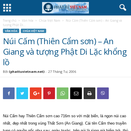
Trang chủ
Văn hóa
Chùa Việt Nam
Núi Cấm (Thiên Cẩm sơn) – An Giang và
tượng Phật Di...
VĂN HÓA
CHÙA VIỆT NAM
Núi Cấm (Thiên Cẩm sơn) – An
Giang và tượng Phật Di Lặc khổng
lồ
Bởi
(phattuvietnam.net)
-
27 Tháng Tư, 2006
Núi Cấm hay Thiên Cẩm sơn cao 716m so với mặt biển, là ngọn núi cao
nhất, đẹp nhất trong vùng Thất Sơn (An Giang). Cái tên Cấm theo truyền
tụng có nguồn gốc như sau: ngày trước, trên núi là rừng già hiểm trở, thú