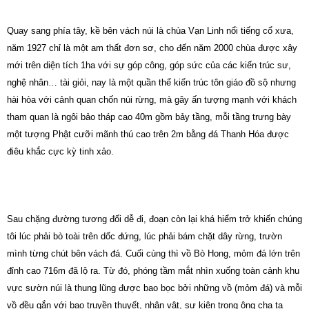
Quay sang phía tây, kề bên vách núi là chùa Vạn Linh nổi tiếng cổ xưa,
năm 1927 chỉ là một am thất đơn sơ, cho đến năm 2000 chùa được xây
mới trên diện tích 1ha với sự góp công, góp sức của các kiến trúc sư,
nghệ nhân… tài giỏi, nay là một quần thể kiến trúc tôn giáo đồ sộ nhưng
hài hòa với cảnh quan chốn núi rừng, mà gây ấn tượng mạnh với khách
tham quan là ngôi bảo tháp cao 40m gồm bảy tầng, mỗi tầng trưng bày
một tượng Phật cưỡi mãnh thú cao trên 2m bằng đá Thanh Hóa được
điêu khắc cực kỳ tinh xảo.
Sau chặng đường tương đối dễ đi, đoạn còn lại khá hiểm trở khiến chúng
tôi lúc phải bò toài trên dốc đứng, lúc phải bám chặt dây rừng, trườn
mình từng chút bên vách đá. Cuối cùng thì vồ Bò Hong, mỏm đá lớn trên
đỉnh cao 716m đã lộ ra. Từ đó, phóng tầm mắt nhìn xuống toàn cảnh khu
vực sườn núi là thung lũng được bao bọc bởi những vồ (mỏm đá) và mỗi
vồ đều gắn với bao truyền thuyết, nhân vật, sự kiện trong ông cha ta