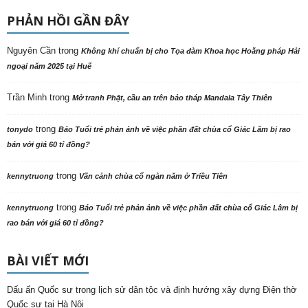
PHẢN HỒI GẦN ĐÂY
Nguyên Cần
trong
Không khí chuẩn bị cho Tọa đàm Khoa học Hoằng pháp Hải
ngoại năm 2025 tại Huế
Trần Minh
trong
Mở tranh Phật, cầu an trên bảo tháp Mandala Tây Thiên
trong
tonydo
Báo Tuổi trẻ phản ảnh về việc phần đất chùa cổ Giác Lâm bị rao
bán với giá 60 tỉ đồng?
trong
kennytruong
Vãn cảnh chùa cổ ngàn năm ở Triều Tiên
trong
kennytruong
Báo Tuổi trẻ phản ảnh về việc phần đất chùa cổ Giác Lâm bị
rao bán với giá 60 tỉ đồng?
BÀI VIẾT MỚI
Dấu ấn Quốc sư trong lịch sử dân tộc và định hướng xây dựng Điện thờ
Quốc sư tại Hà Nội