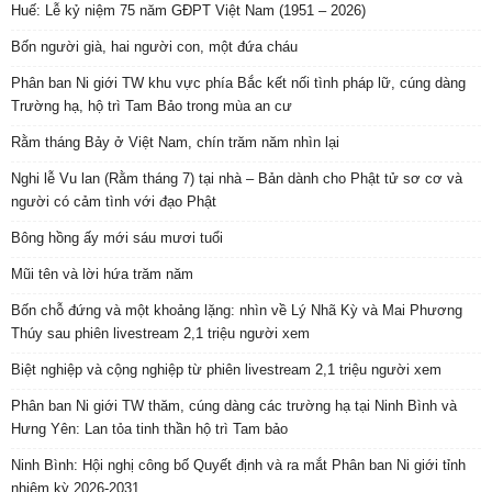
Huế: Lễ kỷ niệm 75 năm GĐPT Việt Nam (1951 – 2026)
Bốn người già, hai người con, một đứa cháu
Phân ban Ni giới TW khu vực phía Bắc kết nối tình pháp lữ, cúng dàng
Trường hạ, hộ trì Tam Bảo trong mùa an cư
Rằm tháng Bảy ở Việt Nam, chín trăm năm nhìn lại
Nghi lễ Vu lan (Rằm tháng 7) tại nhà – Bản dành cho Phật tử sơ cơ và
người có cảm tình với đạo Phật
Bông hồng ấy mới sáu mươi tuổi
Mũi tên và lời hứa trăm năm
Bốn chỗ đứng và một khoảng lặng: nhìn về Lý Nhã Kỳ và Mai Phương
Thúy sau phiên livestream 2,1 triệu người xem
Biệt nghiệp và cộng nghiệp từ phiên livestream 2,1 triệu người xem
Phân ban Ni giới TW thăm, cúng dàng các trường hạ tại Ninh Bình và
Hưng Yên: Lan tỏa tinh thần hộ trì Tam bảo
Ninh Bình: Hội nghị công bố Quyết định và ra mắt Phân ban Ni giới tỉnh
nhiệm kỳ 2026-2031