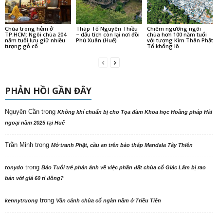
Chùa trong hẻm ở
Tháp Tổ Nguyên Thiều
Chiêm ngưỡng ngôi
TP.HCM: Ngôi chùa 204
– dấu tích còn lại nơi đồi
chùa hơn 100 năm tuổi
năm tuổi lưu giữ nhiều
Phú Xuân (Huế)
với tượng Kim Thân Phật
tượng gỗ cổ
Tổ khổng lồ
PHẢN HỒI GẦN ĐÂY
Nguyên Cần
trong
Không khí chuẩn bị cho Tọa đàm Khoa học Hoằng pháp Hải
ngoại năm 2025 tại Huế
Trần Minh
trong
Mở tranh Phật, cầu an trên bảo tháp Mandala Tây Thiên
trong
tonydo
Báo Tuổi trẻ phản ảnh về việc phần đất chùa cổ Giác Lâm bị rao
bán với giá 60 tỉ đồng?
trong
kennytruong
Vãn cảnh chùa cổ ngàn năm ở Triều Tiên