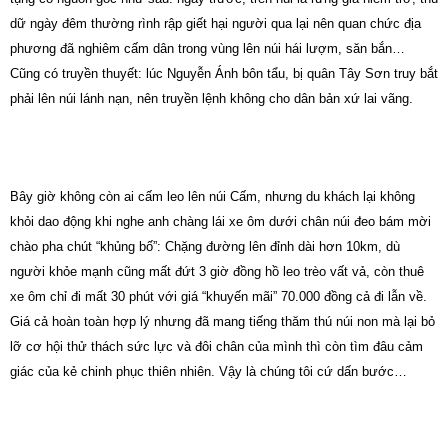
dữ ngày đêm thường rình rập giết hại người qua lại nên quan chức địa
phương đã nghiêm cấm dân trong vùng lên núi hái lượm, săn bắn…
Cũng có truyền thuyết: lúc Nguyễn Ánh bôn tẩu, bị quân Tây Sơn truy bắt
phải lên núi lánh nạn, nên truyền lệnh không cho dân bản xứ lai vãng.
Bây giờ không còn ai cấm leo lên núi Cấm, nhưng du khách lại không
khỏi dao động khi nghe anh chàng lái xe ôm dưới chân núi đeo bám mời
chào pha chút “khủng bố”: Chặng đường lên đỉnh dài hơn 10km, dù
người khỏe mạnh cũng mất đứt 3 giờ đồng hồ leo trèo vất vả, còn thuê
xe ôm chỉ đi mất 30 phút với giá “khuyến mãi” 70.000 đồng cả đi lẫn về.
Giá cả hoàn toàn hợp lý nhưng đã mang tiếng thăm thú núi non mà lại bỏ
lỡ cơ hội thử thách sức lực và đôi chân của mình thì còn tìm đâu cảm
giác của kẻ chinh phục thiên nhiên. Vậy là chúng tôi cứ dấn bước…