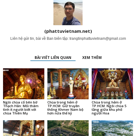
(phattuvietnam.net)
Liên hệ gửi tin, bài về Ban biên tập:
trangtinphattuvietnam@gmail.com
BÀI VIẾT LIÊN QUAN
XEM THÊM
Ngôi chùa cổ bên bờ
Chùa trong hẻm ở
Chùa trong hẻm ở
Thạch Hãn: Mối thâm
TP.HCM: Giữ truyền
TP.HCM: Ngôi chùa 5
tình ít người biết với
thống Khmer Nam bộ
tầng giữa khu phố
chùa Thiên Mụ
hơn nửa thế kỷ
người Hoa