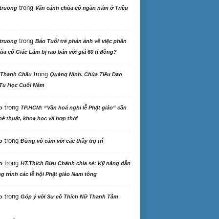
trong
truong
Vãn cảnh chùa cổ ngàn năm ở Triều
trong
truong
Báo Tuổi trẻ phản ảnh về việc phần
ùa cổ Giác Lâm bị rao bán với giá 60 tỉ đồng?
trong
 Thanh Châu
Quảng Ninh. Chùa Tiêu Dao
Tu Học Cuối Năm
trong
o
TP.HCM: “Văn hoá nghi lễ Phật giáo” cần
ệ thuật, khoa học và hợp thời
trong
o
Đừng vô cảm với các thầy trụ trì
trong
o
HT.Thích Bửu Chánh chia sẻ: Kỹ năng dẫn
 trình các lễ hội Phật giáo Nam tông
trong
o
Góp ý với Sư cô Thích Nữ Thanh Tâm