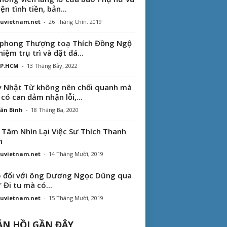
ện tình tiền, bản...
uvietnam.net
-
26 Tháng Chín, 2019
phong Thượng toạ Thích Đồng Ngộ
hiệm trụ trì và đặt đá...
TP.HCM
-
13 Tháng Bảy, 2022
 Nhật Từ không nên chối quanh mà
 có can đảm nhận lỗi,...
ăn Bình
-
18 Tháng Ba, 2020
 Tâm Nhìn Lại Việc Sư Thích Thanh
n
uvietnam.net
-
14 Tháng Mười, 2019
 đổi với ông Dương Ngọc Dũng qua
“ Đi tu mà có...
uvietnam.net
-
15 Tháng Mười, 2019
N HỒI GẦN ĐÂY