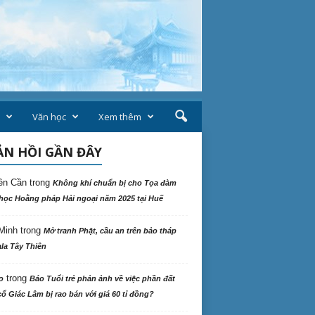
Văn học
Xem thêm
N HỒI GẦN ĐÂY
ên Cần
trong
Không khí chuẩn bị cho Tọa đàm
học Hoằng pháp Hải ngoại năm 2025 tại Huế
Minh
trong
Mở tranh Phật, cầu an trên bảo tháp
la Tây Thiên
trong
o
Báo Tuổi trẻ phản ảnh về việc phần đất
ổ Giác Lâm bị rao bán với giá 60 tỉ đồng?