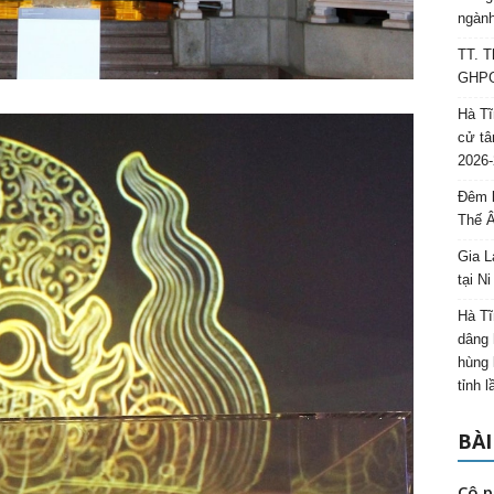
ngành
TT. T
GHPGV
Hà Tĩ
cử tâ
2026-
Đêm l
Thế 
Gia L
tại N
Hà Tĩ
dâng 
hùng 
tỉnh 
BÀI
Cô p