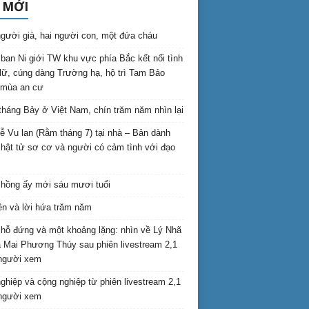
 MỚI
gười già, hai người con, một đứa cháu
ban Ni giới TW khu vực phía Bắc kết nối tình
lữ, cúng dàng Trường hạ, hộ trì Tam Bảo
 mùa an cư
háng Bảy ở Việt Nam, chín trăm năm nhìn lại
lễ Vu lan (Rằm tháng 7) tại nhà – Bản dành
hật tử sơ cơ và người có cảm tình với đạo
hồng ấy mới sáu mươi tuổi
ên và lời hứa trăm năm
hỗ đứng và một khoảng lặng: nhìn về Lý Nhã
 Mai Phương Thúy sau phiên livestream 2,1
 người xem
nghiệp và cộng nghiệp từ phiên livestream 2,1
 người xem