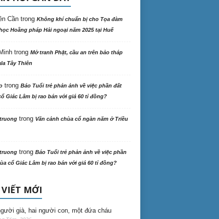
ên Cần
trong
Không khí chuẩn bị cho Tọa đàm
học Hoằng pháp Hải ngoại năm 2025 tại Huế
Minh
trong
Mở tranh Phật, cầu an trên bảo tháp
la Tây Thiên
trong
o
Báo Tuổi trẻ phản ảnh về việc phần đất
ổ Giác Lâm bị rao bán với giá 60 tỉ đồng?
trong
truong
Vãn cảnh chùa cổ ngàn năm ở Triều
trong
truong
Báo Tuổi trẻ phản ảnh về việc phần
ùa cổ Giác Lâm bị rao bán với giá 60 tỉ đồng?
 VIẾT MỚI
gười già, hai người con, một đứa cháu