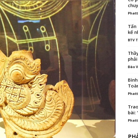
chuy
Phatt
Tấn 
kế n
BTV 
Thầy
phải
Đào V
Bình
Toà
Phatt
Trao
bài: 
Phatt
PHẢ