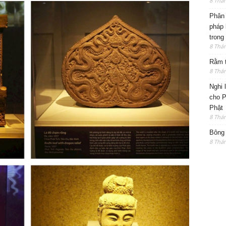
8 Thá
Phân 
pháp 
trong
8 Thá
Rằm t
8 Thá
Nghi 
cho P
Phật
8 Thá
Bông 
8 Thá