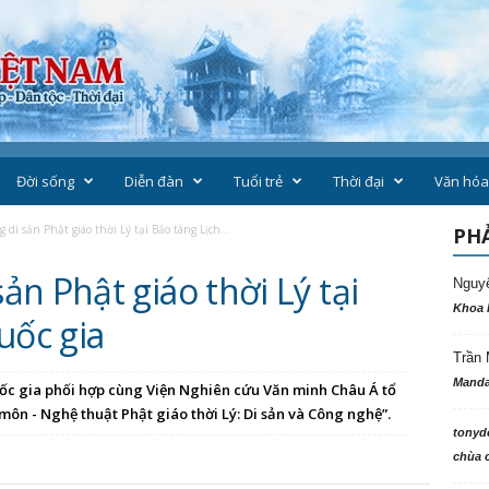
Đời sống
Diễn đàn
Tuổi trẻ
Thời đại
Văn hóa
di sản Phật giáo thời Lý tại Bảo tàng Lịch...
PHẢ
n Phật giáo thời Lý tại
Nguy
Khoa 
uốc gia
Trần 
Manda
ử quốc gia phối hợp cùng Viện Nghiên cứu Văn minh Châu Á tổ
ôn - Nghệ thuật Phật giáo thời Lý: Di sản và Công nghệ”.
tonyd
chùa c