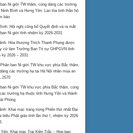
ban Ni giới TW thăm, cúng dàng các trường
i Ninh Bình và Hưng Yên: Lan tỏa tinh thần hộ
am bảo
Bình: Hội nghị công bố Quyết định và ra mắt
ban Ni giới tỉnh nhiệm kỳ 2026-2031
inh: Hòa thượng Thích Thanh Phụng được
uy cử làm Trưởng Ban Trị sự GHPGVN tỉnh
 kỳ 2026 – 2031
Phân ban Ni giới TW khu vực phía Bắc thăm,
dàng các trường hạ tại Hà Nội nhân mùa an
L.2570
ban Ni giới TW khu vực phía Bắc thăm, cúng
các trường hạ thuộc tỉnh Hưng Yên và thành
ải Phòng
inh: Khai mạc trang trọng Phiên thứ nhất Đại
ại biểu Phật giáo tỉnh lần thứ I, nhiệm kỳ 2026
1
Yên: Khai mạc Trại Kiền Trắc – Họp bạn