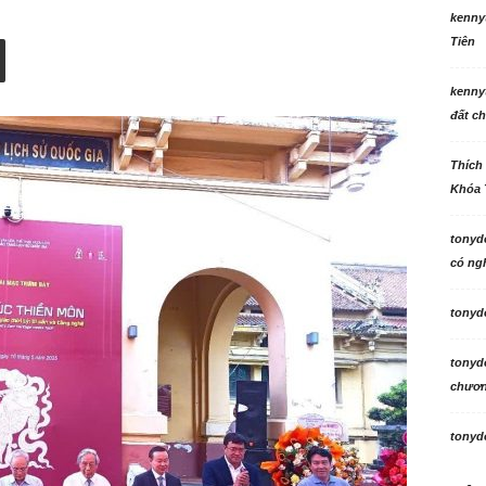
kenny
Tiên
kenny
đất ch
Thích
Khóa 
tonyd
có ngh
tonyd
tonyd
chương
tonyd