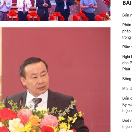
BÀI
Bốn n
Phân 
pháp 
trong
Rằm t
Nghi 
cho P
Phật
Bông 
Mũi t
Bốn c
Kỳ và
triệu
Biệt 
triệu