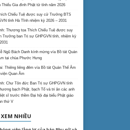
 Thiếu Gia đình Phật tử tỉnh năm 2026
hích Chiếu Tuệ được suy cử Trưởng BTS
N tỉnh Hà Tĩnh nhiệm kỳ 2026 – 2031
nh: Thượng tọa Thích Chiếu Tuệ được suy
n Trưởng ban Trị sự GHPGVN tỉnh, nhiệm kỳ
2031
ễ Ngũ Bách Danh kính mừng vía Bồ tát Quán
Âm tại chùa Phước Hưng
ai: Thiêng liêng đêm vía Bồ tát Quán Thế Âm
i viện Quan Âm
nh: Chư Tôn đức Ban Trị sự GHPGVN tỉnh
hương bạch Phật, bạch Tổ và tri ân các anh
liệt sĩ trước thềm Đại hội đại biểu Phật giáo
lần thứ V
 XEM NHIỀU
hóng viên lẳng lơ của báo Phụ nữ và