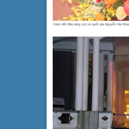
Giám đốc Bảo tàng Lịch sử quốc gia Nguyễn Văn Đoàn cho b