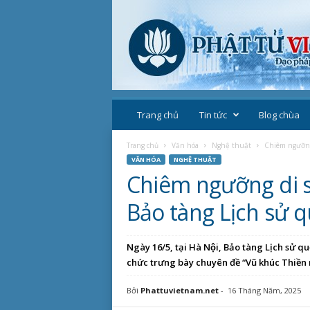
P
h
Trang chủ
Tin tức
Blog chùa
ậ
t
Trang chủ
Văn hóa
Nghệ thuật
Chiêm ngưỡng 
g
VĂN HÓA
NGHỆ THUẬT
i
Chiêm ngưỡng di sả
á
o
Bảo tàng Lịch sử q
V
i
ệ
Ngày 16/5, tại Hà Nội, Bảo tàng Lịch s
t
chức trưng bày chuyên đề “Vũ khúc Thiền m
N
a
Bởi
Phattuvietnam.net
-
16 Tháng Năm, 2025
m