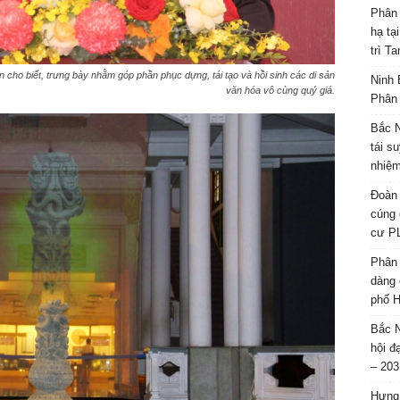
Phân 
hạ tạ
trì T
iết, trưng bày nhằm góp phần phục dựng, tái tạo và hồi sinh các di sản
Ninh 
văn hóa vô cùng quý giá.
Phân 
Bắc N
tái s
nhiệm
Đoàn 
cúng 
cư P
Phân 
dàng 
phố H
Bắc N
hội đ
– 203
Hưng 