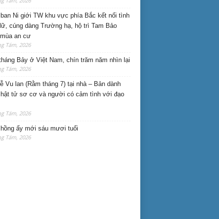
ng Tám, 2026
ban Ni giới TW khu vực phía Bắc kết nối tình
lữ, cúng dàng Trường hạ, hộ trì Tam Bảo
 mùa an cư
ng Tám, 2026
háng Bảy ở Việt Nam, chín trăm năm nhìn lại
ng Tám, 2026
lễ Vu lan (Rằm tháng 7) tại nhà – Bản dành
hật tử sơ cơ và người có cảm tình với đạo
ng Tám, 2026
hồng ấy mới sáu mươi tuổi
ng Tám, 2026