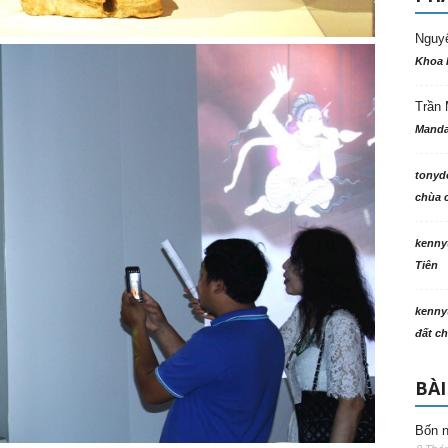
Nguy
Khoa 
Trần 
Manda
tonyd
chùa c
kenny
Tiên
kenny
đất ch
BÀI
Bốn n