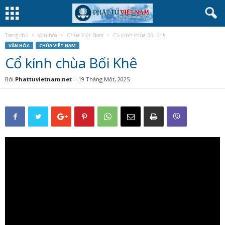
Trang chủ
Văn hóa
Chùa Việt Nam
Cổ kính chùa Bối Khê
VĂN HÓA
CHÙA VIỆT NAM
Cổ kính chùa Bối Khê
Bởi
Phattuvietnam.net
-
19 Tháng Một, 2025