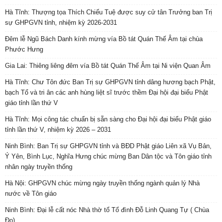
Hà Tĩnh: Thượng tọa Thích Chiếu Tuệ được suy cử tân Trưởng ban Trị
sự GHPGVN tỉnh, nhiệm kỳ 2026-2031
Đêm lễ Ngũ Bách Danh kính mừng vía Bồ tát Quán Thế Âm tại chùa
Phước Hưng
Gia Lai: Thiêng liêng đêm vía Bồ tát Quán Thế Âm tại Ni viện Quan Âm
Hà Tĩnh: Chư Tôn đức Ban Trị sự GHPGVN tỉnh dâng hương bạch Phật,
bạch Tổ và tri ân các anh hùng liệt sĩ trước thềm Đại hội đại biểu Phật
giáo tỉnh lần thứ V
Hà Tĩnh: Mọi công tác chuẩn bị sẵn sàng cho Đại hội đại biểu Phật giáo
tỉnh lần thứ V, nhiệm kỳ 2026 – 2031
Ninh Bình: Ban Trị sự GHPGVN tỉnh và BĐD Phật giáo Liên xã Vụ Bản,
Ý Yên, Bình Lục, Nghĩa Hưng chúc mừng Ban Dân tộc và Tôn giáo tỉnh
nhân ngày truyền thống
Hà Nội: GHPGVN chúc mừng ngày truyền thống ngành quản lý Nhà
nước về Tôn giáo
Ninh Bình: Đại lễ cất nóc Nhà thờ tổ Tổ đình Đỗ Linh Quang Tự ( Chùa
Đọ)