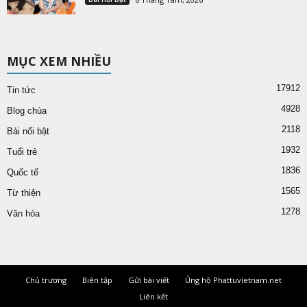
MỤC XEM NHIỀU
17912
Tin tức
4928
Blog chùa
2118
Bài nổi bật
1932
Tuổi trẻ
1836
Quốc tế
1565
Từ thiện
1278
Văn hóa
Chủ trương
Biên tập
Gửi bài viết
Ủng hộ Phattuvietnam.net
Liên kết