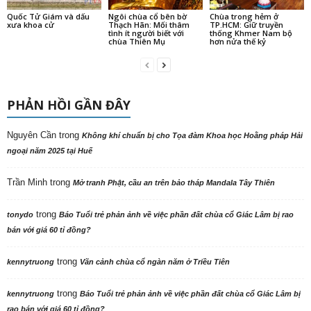
Quốc Tử Giám và dấu
Ngôi chùa cổ bên bờ
Chùa trong hẻm ở
xưa khoa cử
Thạch Hãn: Mối thâm
TP.HCM: Giữ truyền
tình ít người biết với
thống Khmer Nam bộ
chùa Thiên Mụ
hơn nửa thế kỷ
PHẢN HỒI GẦN ĐÂY
Nguyên Cần
trong
Không khí chuẩn bị cho Tọa đàm Khoa học Hoằng pháp Hải
ngoại năm 2025 tại Huế
Trần Minh
trong
Mở tranh Phật, cầu an trên bảo tháp Mandala Tây Thiên
trong
tonydo
Báo Tuổi trẻ phản ảnh về việc phần đất chùa cổ Giác Lâm bị rao
bán với giá 60 tỉ đồng?
trong
kennytruong
Vãn cảnh chùa cổ ngàn năm ở Triều Tiên
trong
kennytruong
Báo Tuổi trẻ phản ảnh về việc phần đất chùa cổ Giác Lâm bị
rao bán với giá 60 tỉ đồng?