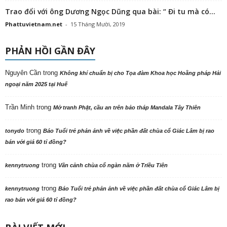
Trao đổi với ông Dương Ngọc Dũng qua bài: “ Đi tu mà có...
Phattuvietnam.net
-
15 Tháng Mười, 2019
PHẢN HỒI GẦN ĐÂY
Nguyên Cần
trong
Không khí chuẩn bị cho Tọa đàm Khoa học Hoằng pháp Hải
ngoại năm 2025 tại Huế
Trần Minh
trong
Mở tranh Phật, cầu an trên bảo tháp Mandala Tây Thiên
trong
tonydo
Báo Tuổi trẻ phản ảnh về việc phần đất chùa cổ Giác Lâm bị rao
bán với giá 60 tỉ đồng?
trong
kennytruong
Vãn cảnh chùa cổ ngàn năm ở Triều Tiên
trong
kennytruong
Báo Tuổi trẻ phản ảnh về việc phần đất chùa cổ Giác Lâm bị
rao bán với giá 60 tỉ đồng?