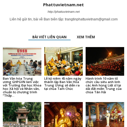
Phattuvietnam.net
http://phattuvietnam.net
Liên hệ gửi tin, bài về Ban biên tập:
trangtinphattuvietnam@gmail.com
BÀI VIẾT LIÊN QUAN
XEM THÊM
Ban Văn hóa Trung
Lễ kỷ niêm 45 năm ngày
Hành trình 10 năm tổ
ương GHPGVN làm việc
thành lập Ban Văn Hóa
chức cầu siêu anh linh
với Trường Đại học Khoa
Trung Ương sẽ diễn ra
các Anh hùng Liệt sĩ tại
học Xã hội và Nhân văn,
tại chùa Tam Chúc
dải đất miền Trung của
chuẩn bị chương trình
chùa Tân Hải
“Thắp...