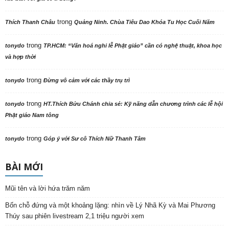
trong
Thích Thanh Châu
Quảng Ninh. Chùa Tiêu Dao Khóa Tu Học Cuối Năm
trong
tonydo
TP.HCM: “Văn hoá nghi lễ Phật giáo” cần có nghệ thuật, khoa học
và hợp thời
trong
tonydo
Đừng vô cảm với các thầy trụ trì
trong
tonydo
HT.Thích Bửu Chánh chia sẻ: Kỹ năng dẫn chương trình các lễ hội
Phật giáo Nam tông
trong
tonydo
Góp ý với Sư cô Thích Nữ Thanh Tâm
BÀI MỚI
Mũi tên và lời hứa trăm năm
Bốn chỗ đứng và một khoảng lặng: nhìn về Lý Nhã Kỳ và Mai Phương
Thúy sau phiên livestream 2,1 triệu người xem