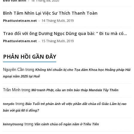
Đào Văn Bình
-
18 Tháng Ba, 2020
Bình Tâm Nhìn Lại Việc Sư Thích Thanh Toàn
Phattuvietnam.net
-
14 Tháng Mười, 2019
Trao đổi với ông Dương Ngọc Dũng qua bài: “ Đi tu mà có...
Phattuvietnam.net
-
15 Tháng Mười, 2019
PHẢN HỒI GẦN ĐÂY
Nguyên Cần
trong
Không khí chuẩn bị cho Tọa đàm Khoa học Hoằng pháp Hải
ngoại năm 2025 tại Huế
Trần Minh
trong
Mở tranh Phật, cầu an trên bảo tháp Mandala Tây Thiên
trong
tonydo
Báo Tuổi trẻ phản ảnh về việc phần đất chùa cổ Giác Lâm bị rao
bán với giá 60 tỉ đồng?
trong
kennytruong
Vãn cảnh chùa cổ ngàn năm ở Triều Tiên