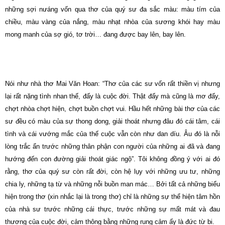
những sợi nưáng vốn qua thơ của quý sư đa sắc màu: màu tím của
chiều, màu vàng của nắng, màu nhạt nhòa của sương khói hay màu
mong manh của sợ gió, tơ trời… đang được bay lên, bay lên.
Nói như nhà thơ Mai Văn Hoan: “Thơ của các sư vốn rất thiền vị nhưng
lại rất nặng tình nhan thế, đấy là cuộc đời. Thật đấy mà cũng là mơ đấy,
chợt nhòa chợt hiện, chợt buồn chợt vui. Hầu hết những bài thơ của các
sư đều có màu của sự thong dong, giải thoát nhưng đâu đó cái tâm, cái
tình và cái vướng mắc của thế cuộc vẫn còn như dan díu. Âu đó là nỗi
lòng trắc ẩn trước những thân phận con người của những ai đã và đang
hướng đến con đường giải thoát giác ngộ”. Tôi không đồng ý với ai đó
rằng, thơ của quý sư còn rất đời, còn hệ lụy với những ưu tư, những
chia ly, những tạ từ và những nỗi buồn man mác… Bởi tất cả những biểu
hiện trong thơ (xin nhắc lại là trong thơ) chỉ là những sự thể hiện tâm hồn
của nhà sư trước những cái thực, trước những sự mất mát và đau
thương của cuộc đời, cảm thông bằng những rung cảm ấy là đức từ bi.