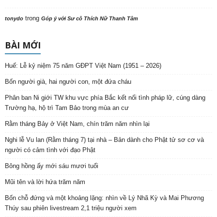
trong
tonydo
Góp ý với Sư cô Thích Nữ Thanh Tâm
BÀI MỚI
Huế: Lễ kỷ niệm 75 năm GĐPT Việt Nam (1951 – 2026)
Bốn người già, hai người con, một đứa cháu
Phân ban Ni giới TW khu vực phía Bắc kết nối tình pháp lữ, cúng dàng
Trường hạ, hộ trì Tam Bảo trong mùa an cư
Rằm tháng Bảy ở Việt Nam, chín trăm năm nhìn lại
Nghi lễ Vu lan (Rằm tháng 7) tại nhà – Bản dành cho Phật tử sơ cơ và
người có cảm tình với đạo Phật
Bông hồng ấy mới sáu mươi tuổi
Mũi tên và lời hứa trăm năm
Bốn chỗ đứng và một khoảng lặng: nhìn về Lý Nhã Kỳ và Mai Phương
Thúy sau phiên livestream 2,1 triệu người xem