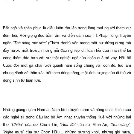
Bất ngờ và thán phục là điều luôn rộn lên trong lòng mọi người tham dự
đêm hội. Với giọng đọc trầm ấm và diễn cảm của TT.Pháp Tông, truyện
ngắn
“Thả dòng mơ ước”
(Chơn Hạnh) vốn mang một sự dửng dưng mà
đầy nước mắt trước những nỗi đau nghiệp dĩ, luân hồi của nhân thế lại
càng thấm thía hơn với sự thật nghiệt ngã của nhân quả trả vay. Hỡi ôi!
Cuộc đời một gã chài lưới quanh năm sống chung với con đò, lúc lâm
chung đành để thân xác trôi theo dòng sông, một ảnh tượng của ái thủ và
dòng sinh tử luân lưu.
Những giọng ngâm Nam ai, Nam bình truyền cảm và nặng chất Thiền của
các nghệ sĩ trong Câu lạc bộ Âm nhạc truyền thống Huế với những bài
thơ
“Chiều”
của sư Chơn Tín,
“Hoa đá”
của sư Minh An,
“Sen vàng”,
“Nghe mưa”
của sư Chơn Hữu… những sương khói, những gió mưa,