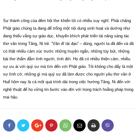
Sự thành công của đêm hội thơ khiến tôi có nhiều suy nghĩ. Phải chăng
Phật giáo chúng ta đang để trống một nội dung sinh hoạt và dường như
đang thiếu vắng sự giáo dục, khuyến khích phát triển tài năng sáng tác
thơ văn trong Tăng, Ni trẻ. “Văn dĩ tải đạo” – đúng, người ta đã đến và đã
có thật nhiều cảm xúc trước những truyện ngắn, những tùy bút, những
bài thơ thấm đẫm tình người, tình đời. Họ đã có nhiều thiện cảm, nhiều
sự ưu ái với quý sư mà tìm đến với Phật giáo. Tôi không cho đấy là một
sự tình cờ; những gì mà quý sư đã làm được cho người yêu thơ văn ở
Huế hôm nay là cả một quá trình dài trong việc hướng Tăng, Ni đến với
nghệ thuật để họ vững tin bước vào đời với trọng trách hoằng pháp trong
mai hậu.