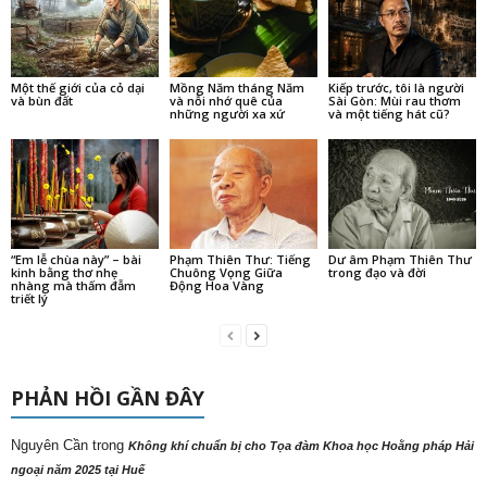
Một thế giới của cỏ dại
Mồng Năm tháng Năm
Kiếp trước, tôi là người
và bùn đất
và nỗi nhớ quê của
Sài Gòn: Mùi rau thơm
những người xa xứ
và một tiếng hát cũ?
“Em lễ chùa này” – bài
Phạm Thiên Thư: Tiếng
Dư âm Phạm Thiên Thư
kinh bằng thơ nhẹ
Chuông Vọng Giữa
trong đạo và đời
nhàng mà thấm đẫm
Động Hoa Vàng
triết lý
PHẢN HỒI GẦN ĐÂY
Nguyên Cần
trong
Không khí chuẩn bị cho Tọa đàm Khoa học Hoằng pháp Hải
ngoại năm 2025 tại Huế