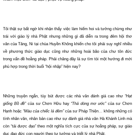
Tôi thật sự bất ngờ khi nhận thấy việc làm hiếm hoi và tưởng chừng như
trái với giáo lý nhà Phật nhưng những gì đã diễn ra trong đêm hội thơ
văn của Tăng, Ni tại chùa Huyền Không khiến cho tôi phải suy nghĩ nhiều
về phương thức giáo dục cũng như những hoài bão của chư tôn đức
trong vấn đề hoằng pháp. Phải chăng đây là sự tìm tòi một hướng đi mới
phù hợp trong thời buổi “hội nhập” hiện nay?
Những truyện ngắn, tùy bút được các nhà văn đánh giá cao như
“Hạt
giống Bồ đề”
của sư Chơn Hữu hay
“Thả dòng mơ ước”
của sư Chơn
Hạnh hoặc
“Màu của chiếc lá đêm”
của sư Pháp Thiện… không những có
tính nhân văn, nhân bản cao như sự đánh giá nhà văn Hà Khánh Linh mà
còn “tải được đạo” theo một nghĩa tích cực của sự hoằng pháp, sự giáo
dục đạo đức con người theo tư tưởng và triết lý nhà Phật.