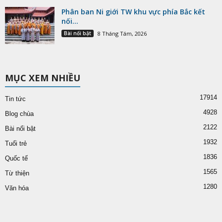
Phân ban Ni giới TW khu vực phía Bắc kết
nối...
Bài nổi bật
8 Tháng Tám, 2026
MỤC XEM NHIỀU
17914
Tin tức
4928
Blog chùa
2122
Bài nổi bật
1932
Tuổi trẻ
1836
Quốc tế
1565
Từ thiện
1280
Văn hóa