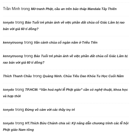
Trần Minh
trong
Mở tranh Phật, cầu an trên bảo tháp Mandala Tây Thiên
trong
tonydo
Báo Tuổi trẻ phản ảnh về việc phần đất chùa cổ Giác Lâm bị rao
bán với giá 60 tỉ đồng?
trong
kennytruong
Vãn cảnh chùa cổ ngàn năm ở Triều Tiên
trong
kennytruong
Báo Tuổi trẻ phản ảnh về việc phần đất chùa cổ Giác Lâm bị
rao bán với giá 60 tỉ đồng?
trong
Thích Thanh Châu
Quảng Ninh. Chùa Tiêu Dao Khóa Tu Học Cuối Năm
trong
tonydo
TP.HCM: “Văn hoá nghi lễ Phật giáo” cần có nghệ thuật, khoa học
và hợp thời
trong
tonydo
Đừng vô cảm với các thầy trụ trì
trong
tonydo
HT.Thích Bửu Chánh chia sẻ: Kỹ năng dẫn chương trình các lễ hội
Phật giáo Nam tông