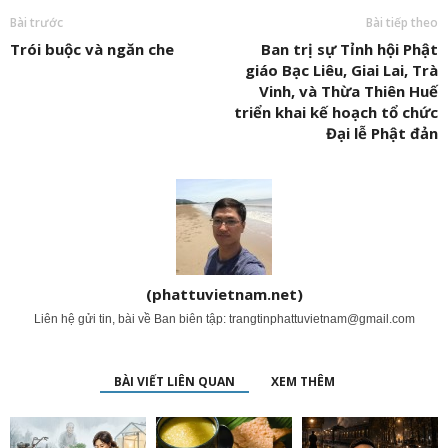
Bài trước
Bài tiếp theo
Trói buộc và ngăn che
Ban trị sự Tỉnh hội Phật
giáo Bạc Liêu, Giai Lai, Trà
Vinh, và Thừa Thiên Huế
triển khai kế hoạch tổ chức
Đại lễ Phật đản
(phattuvietnam.net)
Liên hệ gửi tin, bài về Ban biên tập:
trangtinphattuvietnam@gmail.com
BÀI VIẾT LIÊN QUAN
XEM THÊM