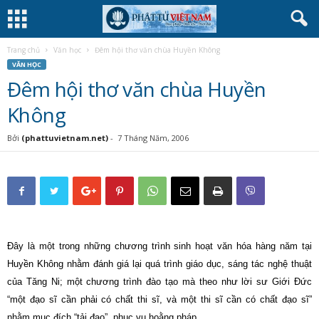
Trang chủ
Văn học
Đêm hội thơ văn chùa Huyền Không
VĂN HỌC
Đêm hội thơ văn chùa Huyền
Không
Bởi
(phattuvietnam.net)
-
7 Tháng Năm, 2006
Đây là một trong những chương trình sinh hoạt văn hóa hàng năm tại
Huyền Không nhằm đánh giá lại quá trình giáo dục, sáng tác nghệ thuật
của Tăng Ni; một chương trình đào tạo mà theo như lời sư Giới Đức
“một đạo sĩ cần phải có chất thi sĩ, và một thi sĩ cần có chất đạo sĩ”
nhằm mục đích “tải đạo”, phục vụ hoằng pháp.