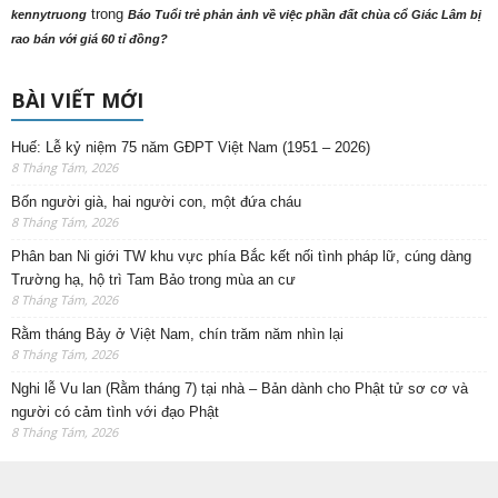
trong
kennytruong
Báo Tuổi trẻ phản ảnh về việc phần đất chùa cổ Giác Lâm bị
rao bán với giá 60 tỉ đồng?
BÀI VIẾT MỚI
Huế: Lễ kỷ niệm 75 năm GĐPT Việt Nam (1951 – 2026)
8 Tháng Tám, 2026
Bốn người già, hai người con, một đứa cháu
8 Tháng Tám, 2026
Phân ban Ni giới TW khu vực phía Bắc kết nối tình pháp lữ, cúng dàng
Trường hạ, hộ trì Tam Bảo trong mùa an cư
8 Tháng Tám, 2026
Rằm tháng Bảy ở Việt Nam, chín trăm năm nhìn lại
8 Tháng Tám, 2026
Nghi lễ Vu lan (Rằm tháng 7) tại nhà – Bản dành cho Phật tử sơ cơ và
người có cảm tình với đạo Phật
8 Tháng Tám, 2026