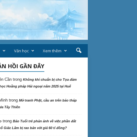
Văn học
Xem thêm
N HỒI GẦN ĐÂY
ên Cần
trong
Không khí chuẩn bị cho Tọa đàm
học Hoằng pháp Hải ngoại năm 2025 tại Huế
Minh
trong
Mở tranh Phật, cầu an trên bảo tháp
la Tây Thiên
trong
o
Báo Tuổi trẻ phản ảnh về việc phần đất
ổ Giác Lâm bị rao bán với giá 60 tỉ đồng?