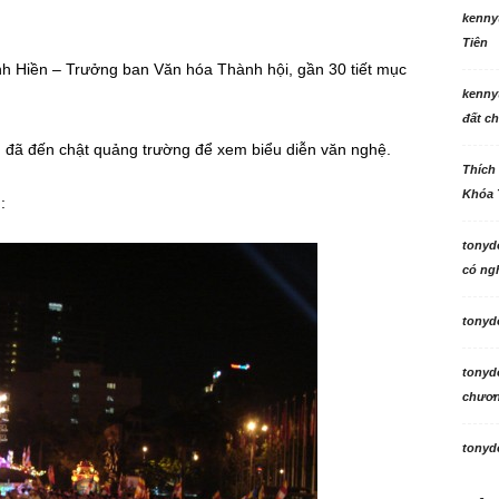
kenny
Tiên
nh Hiền – Trưởng ban Văn hóa Thành hội, gần 30 tiết mục
kenny
đất ch
 đã đến chật quảng trường để xem biểu diễn văn nghệ.
Thích
Khóa 
:
tonyd
có ngh
tonyd
tonyd
chương
tonyd