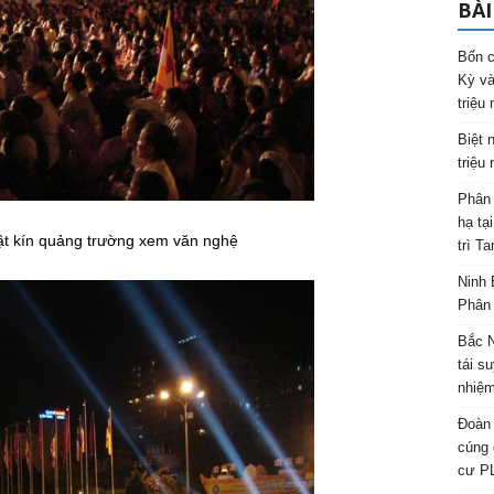
BÀI
Bốn c
Kỳ và
triệu
Biệt 
triệu
Phân 
hạ tạ
ật kín quảng trường xem văn nghệ
trì T
Ninh 
Phân 
Bắc N
tái s
nhiệm
Đoàn 
cúng 
cư P