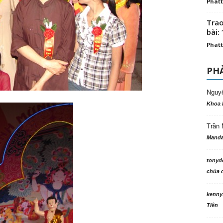
Phatt
Trao
bài: 
Phatt
PHẢ
Nguy
Khoa 
Trần 
Manda
tonyd
chùa c
kenny
Tiên