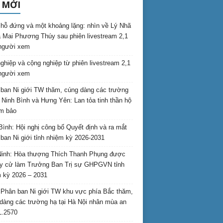
 MỚI
hỗ đứng và một khoảng lặng: nhìn về Lý Nhã
 Mai Phương Thúy sau phiên livestream 2,1
 người xem
nghiệp và cộng nghiệp từ phiên livestream 2,1
 người xem
ban Ni giới TW thăm, cúng dàng các trường
i Ninh Bình và Hưng Yên: Lan tỏa tinh thần hộ
am bảo
Bình: Hội nghị công bố Quyết định và ra mắt
ban Ni giới tỉnh nhiệm kỳ 2026-2031
inh: Hòa thượng Thích Thanh Phụng được
uy cử làm Trưởng Ban Trị sự GHPGVN tỉnh
 kỳ 2026 – 2031
Phân ban Ni giới TW khu vực phía Bắc thăm,
dàng các trường hạ tại Hà Nội nhân mùa an
L.2570