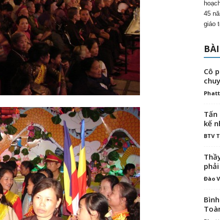
hoạch
45 nă
giáo 
BÀI
Cô p
chuy
Phatt
Tấn 
kế n
BTV 
Thầy
phải
Đào V
Bình
Toà