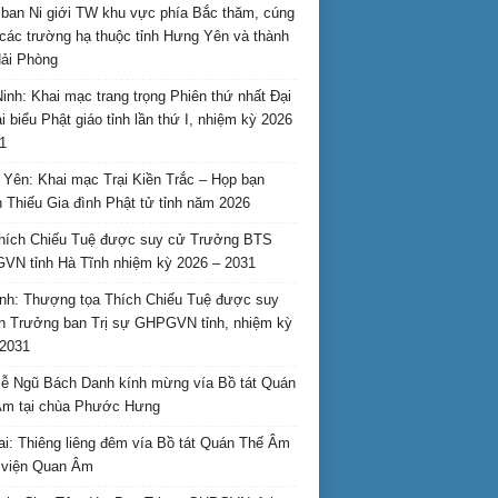
ban Ni giới TW khu vực phía Bắc thăm, cúng
các trường hạ thuộc tỉnh Hưng Yên và thành
ải Phòng
inh: Khai mạc trang trọng Phiên thứ nhất Đại
ại biểu Phật giáo tỉnh lần thứ I, nhiệm kỳ 2026
1
Yên: Khai mạc Trại Kiền Trắc – Họp bạn
 Thiếu Gia đình Phật tử tỉnh năm 2026
hích Chiếu Tuệ được suy cử Trưởng BTS
N tỉnh Hà Tĩnh nhiệm kỳ 2026 – 2031
nh: Thượng tọa Thích Chiếu Tuệ được suy
n Trưởng ban Trị sự GHPGVN tỉnh, nhiệm kỳ
2031
ễ Ngũ Bách Danh kính mừng vía Bồ tát Quán
Âm tại chùa Phước Hưng
ai: Thiêng liêng đêm vía Bồ tát Quán Thế Âm
i viện Quan Âm