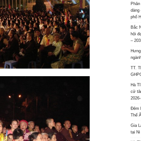
Phân 
dàng 
phố H
Bắc N
hội đ
– 203
Hưng 
ngành
TT. T
GHPGV
Hà Tĩ
cử tâ
2026-
Đêm l
Thế 
Gia L
tại N