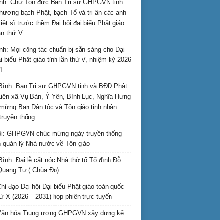
nh: Chư Tôn đức Ban Trị sự GHPGVN tỉnh
hương bạch Phật, bạch Tổ và tri ân các anh
liệt sĩ trước thềm Đại hội đại biểu Phật giáo
lần thứ V
nh: Mọi công tác chuẩn bị sẵn sàng cho Đại
ại biểu Phật giáo tỉnh lần thứ V, nhiệm kỳ 2026
1
Bình: Ban Trị sự GHPGVN tỉnh và BĐD Phật
Liên xã Vụ Bản, Ý Yên, Bình Lục, Nghĩa Hưng
mừng Ban Dân tộc và Tôn giáo tỉnh nhân
truyền thống
i: GHPGVN chúc mừng ngày truyền thống
 quản lý Nhà nước về Tôn giáo
Bình: Đại lễ cất nóc Nhà thờ tổ Tổ đình Đỗ
Quang Tự ( Chùa Đọ)
hỉ đạo Đại hội Đại biểu Phật giáo toàn quốc
hứ X (2026 – 2031) họp phiên trực tuyến
Văn hóa Trung ương GHPGVN xây dựng kế