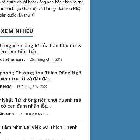
 tổ chức chuỗi hoạt động văn hóa chào mừng
m thành lập Giáo hội và Đại hội đại biểu Phật
toàn quốc lần thứ X
 XEM NHIỀU
hóng viên lẳng lơ của báo Phụ nữ và
ện tình tiền, bản...
uvietnam.net
-
26 Tháng Chín, 2019
phong Thượng toạ Thích Đồng Ngộ
hiệm trụ trì và đặt đá...
TP.HCM
-
13 Tháng Bảy, 2022
 Nhật Từ không nên chối quanh mà
 có can đảm nhận lỗi,...
ăn Bình
-
18 Tháng Ba, 2020
 Tâm Nhìn Lại Việc Sư Thích Thanh
n