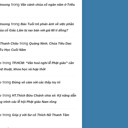
trong
truong
Vãn cảnh chùa cổ ngàn năm ở Triều
trong
truong
Báo Tuổi trẻ phản ảnh về việc phần
ùa cổ Giác Lâm bị rao bán với giá 60 tỉ đồng?
trong
 Thanh Châu
Quảng Ninh. Chùa Tiêu Dao
Tu Học Cuối Năm
trong
o
TP.HCM: “Văn hoá nghi lễ Phật giáo” cần
ệ thuật, khoa học và hợp thời
trong
o
Đừng vô cảm với các thầy trụ trì
trong
o
HT.Thích Bửu Chánh chia sẻ: Kỹ năng dẫn
 trình các lễ hội Phật giáo Nam tông
trong
o
Góp ý với Sư cô Thích Nữ Thanh Tâm