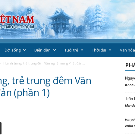
Đời sống
Diễn đàn
Tuổi trẻ
Thời đại
Văn hóa
i: Hoành tráng, trẻ trung đêm Văn nghệ mừng Phật đản...
PHẢ
ng, trẻ trung đêm Văn
Nguy
Khoa 
ản (phần 1)
Trần 
Manda
tonyd
chùa c