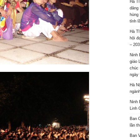
Hà Tĩ
dâng 
hùng 
tỉnh 
Hà Tĩ
hội đ
– 203
Ninh 
giáo 
chúc 
ngày 
Hà Nộ
ngành
Ninh 
Linh 
Ban C
lần t
Ban 