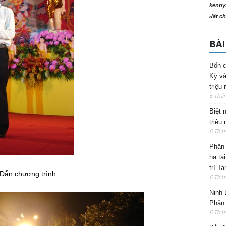
kenny
đất ch
BÀI
Bốn c
Kỳ và
triệu
6 Thá
Biệt 
triệu
6 Thá
Phân 
hạ tạ
trì T
Dẫn chương trình
6 Thá
Ninh 
Phân 
6 Thá