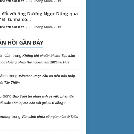
uvietnam.net
-
14 Tháng Mười, 2019
 đổi với ông Dương Ngọc Dũng qua
“ Đi tu mà có...
uvietnam.net
-
15 Tháng Mười, 2019
N HỒI GẦN ĐÂY
ên Cần
trong
Không khí chuẩn bị cho Tọa đàm
học Hoằng pháp Hải ngoại năm 2025 tại Huế
Minh
trong
Mở tranh Phật, cầu an trên bảo tháp
la Tây Thiên
trong
o
Báo Tuổi trẻ phản ảnh về việc phần đất
ổ Giác Lâm bị rao bán với giá 60 tỉ đồng?
trong
truong
Vãn cảnh chùa cổ ngàn năm ở Triều