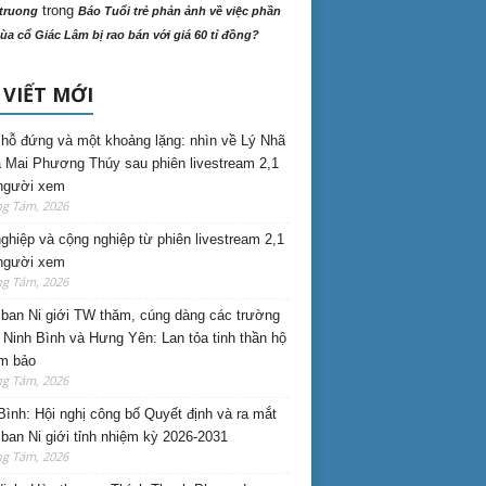
trong
truong
Báo Tuổi trẻ phản ảnh về việc phần
ùa cổ Giác Lâm bị rao bán với giá 60 tỉ đồng?
 VIẾT MỚI
hỗ đứng và một khoảng lặng: nhìn về Lý Nhã
 Mai Phương Thúy sau phiên livestream 2,1
 người xem
ng Tám, 2026
nghiệp và cộng nghiệp từ phiên livestream 2,1
 người xem
ng Tám, 2026
ban Ni giới TW thăm, cúng dàng các trường
i Ninh Bình và Hưng Yên: Lan tỏa tinh thần hộ
am bảo
ng Tám, 2026
Bình: Hội nghị công bố Quyết định và ra mắt
ban Ni giới tỉnh nhiệm kỳ 2026-2031
ng Tám, 2026