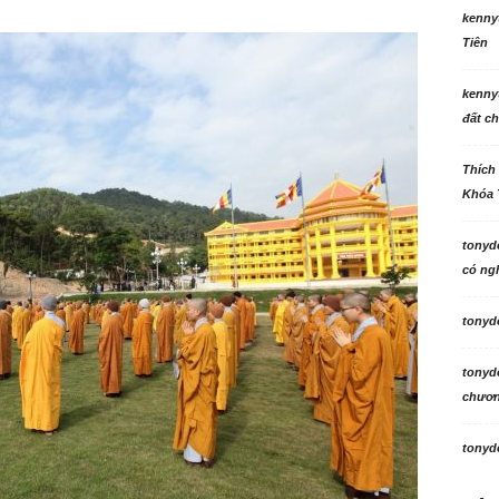
kenny
Tiên
kenny
đất ch
Thích
Khóa 
tonyd
có ngh
tonyd
tonyd
chương
tonyd