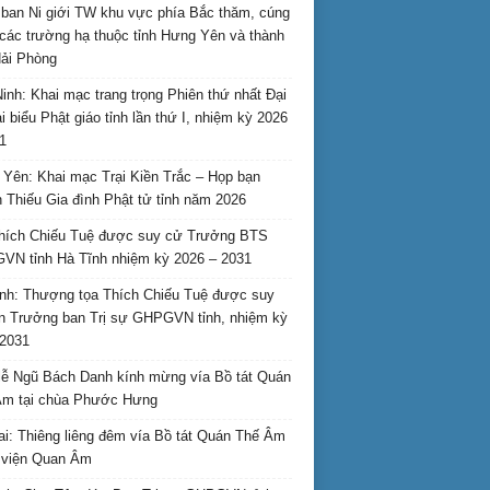
ban Ni giới TW khu vực phía Bắc thăm, cúng
các trường hạ thuộc tỉnh Hưng Yên và thành
ải Phòng
inh: Khai mạc trang trọng Phiên thứ nhất Đại
ại biểu Phật giáo tỉnh lần thứ I, nhiệm kỳ 2026
1
Yên: Khai mạc Trại Kiền Trắc – Họp bạn
 Thiếu Gia đình Phật tử tỉnh năm 2026
hích Chiếu Tuệ được suy cử Trưởng BTS
N tỉnh Hà Tĩnh nhiệm kỳ 2026 – 2031
nh: Thượng tọa Thích Chiếu Tuệ được suy
n Trưởng ban Trị sự GHPGVN tỉnh, nhiệm kỳ
2031
ễ Ngũ Bách Danh kính mừng vía Bồ tát Quán
Âm tại chùa Phước Hưng
ai: Thiêng liêng đêm vía Bồ tát Quán Thế Âm
i viện Quan Âm