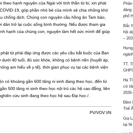
i theo hạnh nguyện của Ngài với tinh thần từ bi, xin phát
Phân 
dàng 
 COVID-19, góp phần nhỏ bé của mình sẻ chia những khó
phố H
 đầu chống dịch. Chúng con nguyện cầu hồng ân Tam bảo,
i dân trở lại cuộc sống bình thường. Nếu được tham gia
Bắc N
vinh hạnh của chúng con, nguyện làm hết sức mình để giúp
hội đ
– 203
Hưng 
, phật tử phải đáp ứng được các yêu cầu bắt buộc của Ban
ngành
dưới 40 tuổi, đủ sức khỏe, không có bệnh nền (huyết áp,
TT. T
ông am hiểu về y tế), thời gian phục vụ tại các bệnh viện
GHPGV
Hà Tĩ
iện có khoảng gần 600 tăng ni sinh đang theo học, đến từ
cử tâ
gần 500 tăng ni sinh theo học nội trú các hệ cao đẳng, liên
2026-
nghiên cứu sinh đang theo học hệ sau Đại học./.
Đêm l
Thế 
PV/VOV.VN
Gia L
tại N