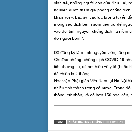
sinh trẻ, những người con của Như Lai, no
nguyện được tham gia phòng chống dịch
khăn với y, bác sỹ, các lực lượng tuyến
mong sao dịch bệnh sớm tiêu trừ để ngườ
vào đội tình nguyện chống dịch, là niềm 
đỡ người bệnh”.
Để đăng ký làm tình nguyện viên, tăng ni
Chỉ đạo phòng, chống dịch COVID-19 như 
tiểu đường…), có am hiểu về y tế (hoặc kh
dã chiến là 2 tháng…
Học viện Phật giáo Việt Nam tại Hà Nội h
nhiều tỉnh thành trong cả nước. Trong đó 
thông, cử nhân, và có hơn 150 học viên, 
TAGS
NHÀ CHÙA CÙNG CHỐNG DỊCH COVID-19