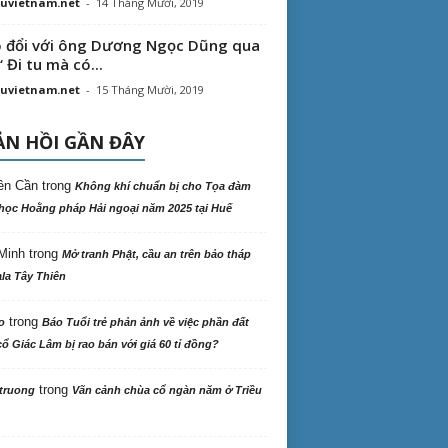
uvietnam.net
-
14 Tháng Mười, 2019
 đổi với ông Dương Ngọc Dũng qua
“ Đi tu mà có...
uvietnam.net
-
15 Tháng Mười, 2019
N HỒI GẦN ĐÂY
ên Cần
trong
Không khí chuẩn bị cho Tọa đàm
học Hoằng pháp Hải ngoại năm 2025 tại Huế
Minh
trong
Mở tranh Phật, cầu an trên bảo tháp
la Tây Thiên
trong
o
Báo Tuổi trẻ phản ảnh về việc phần đất
ổ Giác Lâm bị rao bán với giá 60 tỉ đồng?
trong
truong
Vãn cảnh chùa cổ ngàn năm ở Triều