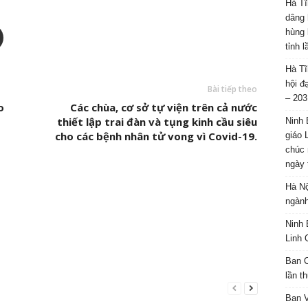
Hà Tĩ
dâng 
hùng 
tỉnh 
Hà Tĩ
hội đ
Bài tiếp theo
– 203
o
Các chùa, cơ sở tự viện trên cả nước
thiết lập trai đàn và tụng kinh cầu siêu
Ninh 
cho các bệnh nhân tử vong vì Covid-19.
giáo 
chúc 
ngày 
Hà Nộ
ngành
Ninh 
Linh 
Ban C
lần t
Ban 