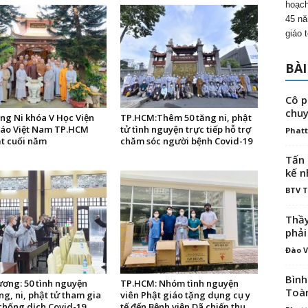
hoạch
45 nă
giáo 
BÀI
Cô p
chuy
ng Ni khóa V Học Viện
TP.HCM:Thêm 50 tăng ni, phật
iáo Việt Nam TP.HCM
tử tình nguyện trực tiếp hỗ trợ
Phatt
t cuối năm
chăm sóc người bệnh Covid-19
Tấn 
kế n
BTV 
Thầy
phải
Đào V
Bình
ương: 50 tình nguyện
TP.HCM: Nhóm tình nguyện
Toà
ng, ni, phật tử tham gia
viên Phật giáo tặng dụng cụ y
 chống dịch Covid-19
tế đến Bệnh viện Dã chiến thu