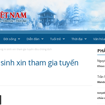
Đời sống
Diễn đàn
Tuổi trẻ
Thời đại
Văn hóa
ng ni sinh xin tham gia tuyến đầu chống dịch
PHẢ
sinh xin tham gia tuyến
Nguy
Khoa 
Trần 
Manda
tonyd
chùa c