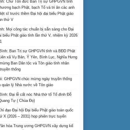
nh: Chư Tôn đức Ban Trị sự GHPGVN tỉnh
hương bạch Phật, bạch Tổ và tri ân các anh
liệt sĩ trước thềm Đại hội đại biểu Phật giáo
lần thứ V
nh: Mọi công tác chuẩn bị sẵn sàng cho Đại
ại biểu Phật giáo tỉnh lần thứ V, nhiệm kỳ 2026
1
Bình: Ban Trị sự GHPGVN tỉnh và BĐD Phật
Liên xã Vụ Bản, Ý Yên, Bình Lục, Nghĩa Hưng
mừng Ban Dân tộc và Tôn giáo tỉnh nhân
truyền thống
i: GHPGVN chúc mừng ngày truyền thống
 quản lý Nhà nước về Tôn giáo
Bình: Đại lễ cất nóc Nhà thờ tổ Tổ đình Đỗ
Quang Tự ( Chùa Đọ)
hỉ đạo Đại hội Đại biểu Phật giáo toàn quốc
hứ X (2026 – 2031) họp phiên trực tuyến
Văn hóa Trung ương GHPGVN xây dựng kế