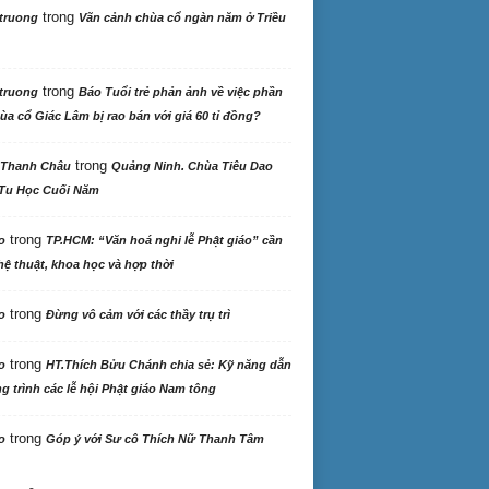
trong
truong
Vãn cảnh chùa cổ ngàn năm ở Triều
trong
truong
Báo Tuổi trẻ phản ảnh về việc phần
ùa cổ Giác Lâm bị rao bán với giá 60 tỉ đồng?
trong
 Thanh Châu
Quảng Ninh. Chùa Tiêu Dao
Tu Học Cuối Năm
trong
o
TP.HCM: “Văn hoá nghi lễ Phật giáo” cần
ệ thuật, khoa học và hợp thời
trong
o
Đừng vô cảm với các thầy trụ trì
trong
o
HT.Thích Bửu Chánh chia sẻ: Kỹ năng dẫn
 trình các lễ hội Phật giáo Nam tông
trong
o
Góp ý với Sư cô Thích Nữ Thanh Tâm