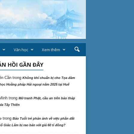
Văn học
Xem thêm
N HỒI GẦN ĐÂY
ên Cần
trong
Không khí chuẩn bị cho Tọa đàm
học Hoằng pháp Hải ngoại năm 2025 tại Huế
Minh
trong
Mở tranh Phật, cầu an trên bảo tháp
la Tây Thiên
trong
o
Báo Tuổi trẻ phản ảnh về việc phần đất
ổ Giác Lâm bị rao bán với giá 60 tỉ đồng?