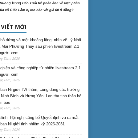
trong
truong
Báo Tuổi trẻ phản ảnh về việc phần
ùa cổ Giác Lâm bị rao bán với giá 60 tỉ đồng?
 VIẾT MỚI
hỗ đứng và một khoảng lặng: nhìn về Lý Nhã
 Mai Phương Thúy sau phiên livestream 2,1
 người xem
ng Tám, 2026
nghiệp và cộng nghiệp từ phiên livestream 2,1
 người xem
ng Tám, 2026
ban Ni giới TW thăm, cúng dàng các trường
i Ninh Bình và Hưng Yên: Lan tỏa tinh thần hộ
am bảo
ng Tám, 2026
Bình: Hội nghị công bố Quyết định và ra mắt
ban Ni giới tỉnh nhiệm kỳ 2026-2031
ng Tám, 2026