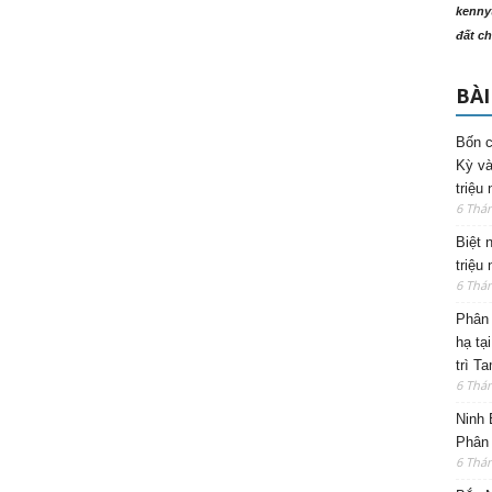
kenny
đất ch
BÀI
Bốn c
Kỳ và
triệu
6 Thá
Biệt 
triệu
6 Thá
Phân 
hạ tạ
trì T
6 Thá
Ninh 
Phân 
6 Thá