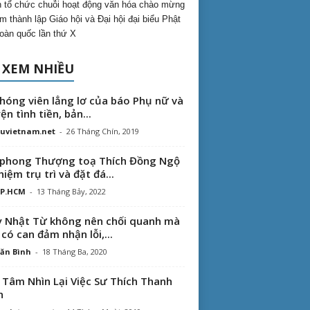
 tổ chức chuỗi hoạt động văn hóa chào mừng
m thành lập Giáo hội và Đại hội đại biểu Phật
toàn quốc lần thứ X
 XEM NHIỀU
hóng viên lẳng lơ của báo Phụ nữ và
ện tình tiền, bản...
uvietnam.net
-
26 Tháng Chín, 2019
phong Thượng toạ Thích Đồng Ngộ
hiệm trụ trì và đặt đá...
TP.HCM
-
13 Tháng Bảy, 2022
 Nhật Từ không nên chối quanh mà
 có can đảm nhận lỗi,...
ăn Bình
-
18 Tháng Ba, 2020
 Tâm Nhìn Lại Việc Sư Thích Thanh
n