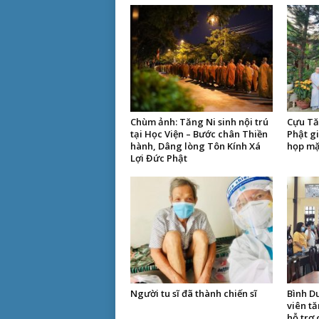
Chùm ảnh: Tăng Ni sinh nội trú
Cựu Tă
tại Học Viện – Bước chân Thiền
Phật g
hành, Dâng lòng Tôn Kính Xá
họp mặ
Lợi Đức Phật
Người tu sĩ đã thành chiến sĩ
Bình D
viên tă
hỗ trợ