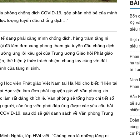
BÀI
ia phòng chống dịch COVID-19, góp phần nhỏ bé của mình
Bốn c
c lực lượng tuyến đầu chống dịch…”
Kỳ và
triệu
tế đang phải căng mình chống dịch, hàng trăm tăng ni
Biệt 
 Nội đã làm đơn xung phong tham gia tuyến đầu chống dịch
triệu
ưởng ứng lời kêu gọi của Trung ương Giáo hội Phật giáo
Phân 
n, thể hiện ý thức trách nhiệm chung tay cùng với đất
hạ tạ
nh của tăng ni sinh.
trì T
Ninh 
ọc viện Phật giáo Việt Nam tại Hà Nội cho biết: “Hiện tại
Phân 
 tại Học viện làm đơn phát nguyện gửi về Văn phòng xin
Bắc N
c làm rất đáng khích lệ. Văn phòng sẽ tổng hợp chi tiết số
tái s
g người, các ứng viên phải đáp ứng được các yêu cầu bắt
nhiệm
 COVID-19, sau đó sẽ gửi danh sách về Văn phòng Trung
Đoàn 
cúng 
cư P
Minh Nghĩa, lớp HV4 viết: “Chúng con là những tăng ni