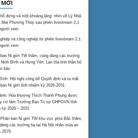
 MỚI
hỗ đứng và một khoảng lặng: nhìn về Lý Nhã
 Mai Phương Thúy sau phiên livestream 2,1
 người xem
nghiệp và cộng nghiệp từ phiên livestream 2,1
 người xem
ban Ni giới TW thăm, cúng dàng các trường
i Ninh Bình và Hưng Yên: Lan tỏa tinh thần hộ
am bảo
Bình: Hội nghị công bố Quyết định và ra mắt
ban Ni giới tỉnh nhiệm kỳ 2026-2031
inh: Hòa thượng Thích Thanh Phụng được
uy cử làm Trưởng Ban Trị sự GHPGVN tỉnh
 kỳ 2026 – 2031
Phân ban Ni giới TW khu vực phía Bắc thăm,
dàng các trường hạ tại Hà Nội nhân mùa an
L.2570