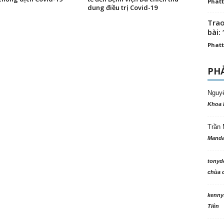
Phatt
dung điều trị Covid-19
Trao
bài: 
Phatt
PHẢ
Nguy
Khoa 
Trần 
Manda
tonyd
chùa c
kenny
Tiên