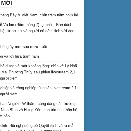
 MỚI
háng Bảy ở Việt Nam, chín trăm năm nhìn lại
lễ Vu lan (Rằm tháng 7) tại nhà – Bản dành
hật tử sơ cơ và người có cảm tình với đạo
hồng ấy mới sáu mươi tuổi
ên và lời hứa trăm năm
hỗ đứng và một khoảng lặng: nhìn về Lý Nhã
 Mai Phương Thúy sau phiên livestream 2,1
 người xem
nghiệp và cộng nghiệp từ phiên livestream 2,1
 người xem
ban Ni giới TW thăm, cúng dàng các trường
i Ninh Bình và Hưng Yên: Lan tỏa tinh thần hộ
am bảo
Bình: Hội nghị công bố Quyết định và ra mắt