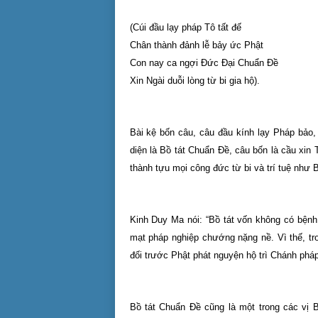
(Cúi đầu lạy pháp Tô tất đế
Chân thành đảnh lễ bảy ức Phật
Con nay ca ngợi Đức Đại Chuẩn Đề
Xin Ngài duỗi lòng từ bi gia hộ).
Bài kệ bốn câu, câu đầu kính lạy Pháp bảo,
diện là Bồ tát Chuẩn Đề, câu bốn là cầu xin
thành tựu mọi công đức từ bi và trí tuệ như 
Kinh Duy Ma nói: “Bồ tát vốn không có bệnh
mạt pháp nghiệp chướng nặng nề. Vì thế, tro
đối trước Phật phát nguyện hộ trì Chánh pháp
Bồ tát Chuẩn Đề cũng là một trong các vị B