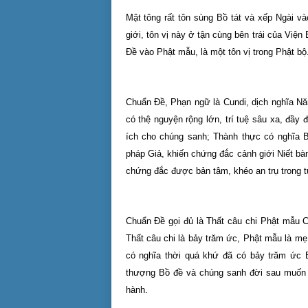
Mật tông rất tôn sùng Bồ tát và xếp Ngài v
giới, tôn vị này ở tận cùng bên trái của Viện
Đề vào Phật mẫu, là một tôn vị trong Phật bộ
Chuẩn Đề, Phạn ngữ là Cundi, dịch nghĩa Nă
có thệ nguyện rộng lớn, trí tuệ sâu xa, đầy
ích cho chúng sanh; Thành thực có nghĩa B
pháp Giả, khiến chứng đắc cảnh giới Niết bàn
chứng đắc được bản tâm, khéo an trụ trong tự
Chuẩn Đề gọi đủ là Thất câu chi Phật mẫu Ch
Thất câu chi là bảy trăm ức, Phật mẫu là m
có nghĩa thời quá khứ đã có bảy trăm ức
thượng Bồ đề và chúng sanh đời sau muốn 
hành.