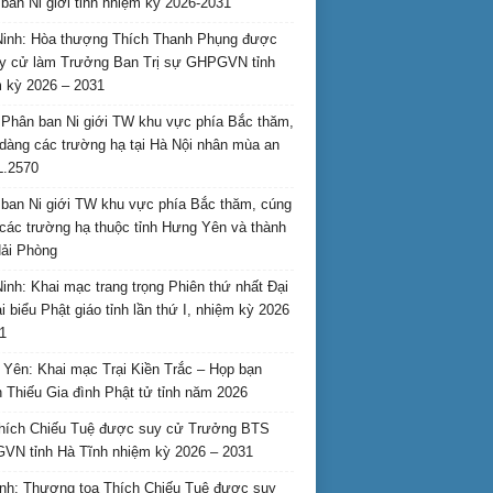
ban Ni giới tỉnh nhiệm kỳ 2026-2031
inh: Hòa thượng Thích Thanh Phụng được
uy cử làm Trưởng Ban Trị sự GHPGVN tỉnh
 kỳ 2026 – 2031
Phân ban Ni giới TW khu vực phía Bắc thăm,
dàng các trường hạ tại Hà Nội nhân mùa an
L.2570
ban Ni giới TW khu vực phía Bắc thăm, cúng
các trường hạ thuộc tỉnh Hưng Yên và thành
ải Phòng
inh: Khai mạc trang trọng Phiên thứ nhất Đại
ại biểu Phật giáo tỉnh lần thứ I, nhiệm kỳ 2026
1
Yên: Khai mạc Trại Kiền Trắc – Họp bạn
 Thiếu Gia đình Phật tử tỉnh năm 2026
hích Chiếu Tuệ được suy cử Trưởng BTS
N tỉnh Hà Tĩnh nhiệm kỳ 2026 – 2031
nh: Thượng tọa Thích Chiếu Tuệ được suy