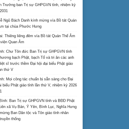
n Trưởng ban Trị sự GHPGVN tỉnh, nhiệm kỳ
2031
ễ Ngũ Bách Danh kính mừng vía Bồ tát Quán
Âm tại chùa Phước Hưng
ai: Thiêng liêng đêm vía Bồ tát Quán Thế Âm
i viện Quan Âm
nh: Chư Tôn đức Ban Trị sự GHPGVN tỉnh
hương bạch Phật, bạch Tổ và tri ân các anh
liệt sĩ trước thềm Đại hội đại biểu Phật giáo
lần thứ V
nh: Mọi công tác chuẩn bị sẵn sàng cho Đại
ại biểu Phật giáo tỉnh lần thứ V, nhiệm kỳ 2026
1
Bình: Ban Trị sự GHPGVN tỉnh và BĐD Phật
Liên xã Vụ Bản, Ý Yên, Bình Lục, Nghĩa Hưng
mừng Ban Dân tộc và Tôn giáo tỉnh nhân
truyền thống