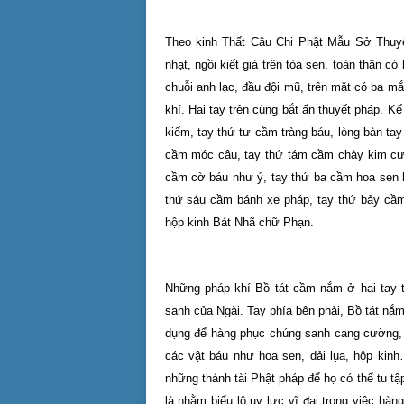
Theo kinh Thất Câu Chi Phật Mẫu Sở Thuyế
nhạt, ngồi kiết già trên tòa sen, toàn thân c
chuỗi anh lạc, đầu đội mũ, trên mặt có ba m
khí. Hai tay trên cùng bắt ấn thuyết pháp. Kế
kiếm, tay thứ tư cầm tràng báu, lòng bàn ta
cầm móc câu, tay thứ tám cầm chày kim cươn
cầm cờ báu như ý, tay thứ ba cầm hoa sen h
thứ sáu cầm bánh xe pháp, tay thứ bảy cầm
hộp kinh Bát Nhã chữ Phạn.
Những pháp khí Bồ tát cầm nắm ở hai tay t
sanh của Ngài. Tay phía bên phải, Bồ tát n
dụng để hàng phục chúng sanh cang cường, 
các vật báu như hoa sen, dải lụa, hộp kin
những thánh tài Phật pháp để họ có thể tu tậ
là nhằm biểu lộ uy lực vĩ đại trong việc h