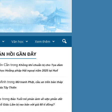
Văn học
Xem thêm
N HỒI GẦN ĐÂY
ên Cần
trong
Không khí chuẩn bị cho Tọa đàm
học Hoằng pháp Hải ngoại năm 2025 tại Huế
Minh
trong
Mở tranh Phật, cầu an trên bảo tháp
la Tây Thiên
trong
o
Báo Tuổi trẻ phản ảnh về việc phần đất
ổ Giác Lâm bị rao bán với giá 60 tỉ đồng?