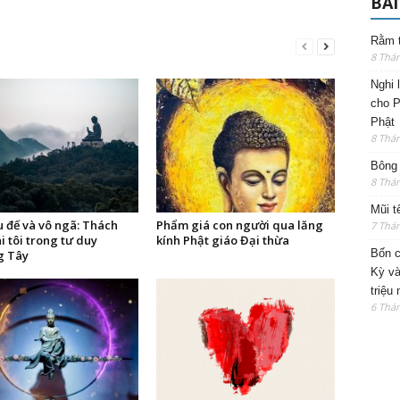
BÀI
Rằm t
8 Thá
Nghi 
cho P
Phật
8 Thá
Bông 
8 Thá
Mũi t
u đế và vô ngã: Thách
Phẩm giá con người qua lăng
7 Thá
i tôi trong tư duy
kính Phật giáo Đại thừa
Bốn c
g Tây
Kỳ và
triệu
6 Thá