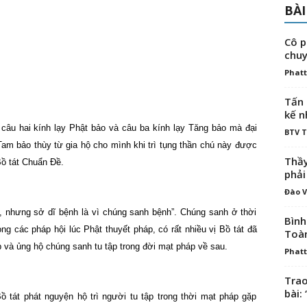
BÀI
Cô p
chuy
Phatt
Tấn 
kế n
 câu hai kính lạy Phật bảo và câu ba kính lạy Tăng bảo mà đại
BTV 
 Tam bảo thùy từ gia hộ cho mình khi trì tụng thần chú này được
Thầy
Bồ tát Chuẩn Đề.
phải
Đào V
, nhưng sở dĩ bệnh là vì chúng sanh bệnh”. Chúng sanh ở thời
Bình
ng các pháp hội lúc Phật thuyết pháp, có rất nhiều vị Bồ tát đã
Toà
 và ủng hộ chúng sanh tu tập trong đời mạt pháp về sau.
Phatt
Trao
bài: 
ồ tát phát nguyện hộ trì người tu tập trong thời mạt pháp gặp