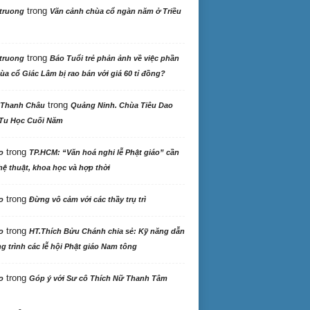
trong
truong
Vãn cảnh chùa cổ ngàn năm ở Triều
trong
truong
Báo Tuổi trẻ phản ảnh về việc phần
ùa cổ Giác Lâm bị rao bán với giá 60 tỉ đồng?
trong
 Thanh Châu
Quảng Ninh. Chùa Tiêu Dao
Tu Học Cuối Năm
trong
o
TP.HCM: “Văn hoá nghi lễ Phật giáo” cần
ệ thuật, khoa học và hợp thời
trong
o
Đừng vô cảm với các thầy trụ trì
trong
o
HT.Thích Bửu Chánh chia sẻ: Kỹ năng dẫn
 trình các lễ hội Phật giáo Nam tông
trong
o
Góp ý với Sư cô Thích Nữ Thanh Tâm