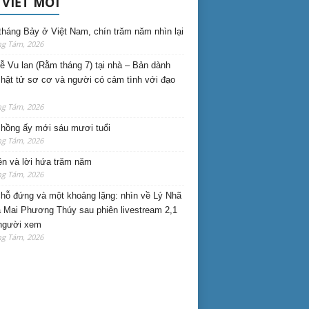
 VIẾT MỚI
háng Bảy ở Việt Nam, chín trăm năm nhìn lại
ng Tám, 2026
lễ Vu lan (Rằm tháng 7) tại nhà – Bản dành
hật tử sơ cơ và người có cảm tình với đạo
ng Tám, 2026
hồng ấy mới sáu mươi tuổi
ng Tám, 2026
ên và lời hứa trăm năm
ng Tám, 2026
hỗ đứng và một khoảng lặng: nhìn về Lý Nhã
 Mai Phương Thúy sau phiên livestream 2,1
 người xem
ng Tám, 2026