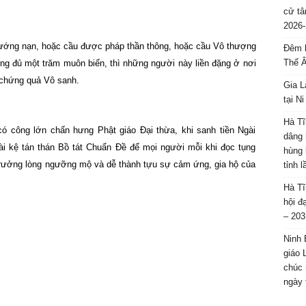
cử tâ
2026-
chướng nạn, hoặc cầu được pháp thần thông, hoặc cầu Vô thượng
Đêm l
Thế 
ụng đủ một trăm muôn biến, thì những người này liền đặng ở nơi
chứng quả Vô sanh.
Gia L
tại N
Hà Tĩ
có công lớn chấn hưng Phật giáo Đại thừa, khi sanh tiền Ngài
dâng 
bài kệ tán thán Bồ tát Chuẩn Đề để mọi người mỗi khi đọc tụng
hùng 
trưởng lòng ngưỡng mộ và dễ thành tựu sự cảm ứng, gia hộ của
tỉnh 
Hà Tĩ
hội đ
– 203
Ninh 
giáo 
chúc 
ngày 