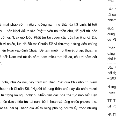
Phân 
Bắc N
tái s
nhiệm
i mạt pháp vốn nhiều chướng nạn như thân đa tật bịnh, trí tuệ
Đoàn 
y… nên Ngài đối trước Phật tuyên nói thần chú, để giải trừ các
cúng 
có nói: “Bấy giờ Đức Phật trụ tại vườn cây của hai ông Kỳ Đà,
cư P
h vi nhiễu, lúc đó Bồ tát Chuẩn Đề vì thương tưởng đến chúng
Phân 
ên Ngài vào định Chuẩn Đề tam muội, rồi thuyết pháp, thuật lại
dàng 
ã nói: Nam mô tát đa nẫm, tam miệu tam bồ đà, câu tri nẫm đát
phố H
”.
Bắc N
hội đ
– 203
ư nghì, như đã nói, bảy trăm ức Đức Phật quá khứ nhờ trì niệm
Hưng 
heo kinh Chuẩn Đề: “Người trì tụng thần chú này đủ chín mươi
ngành
, tứ trọng và ngũ nghịch. Nhẫn đến các nhà thế tục nào bất luận
TT. T
ú, liền được tiêu trừ tai nạn, bệnh hoạn và tăng nhiều phước thọ.
GHPGV
át sai hai vị Thánh giả để thường phò hộ người ấy trong những
Hà Tĩ