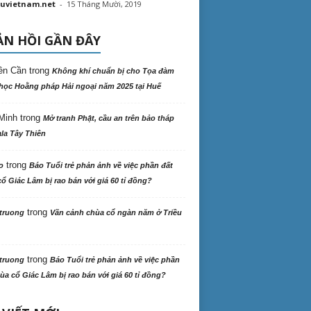
uvietnam.net
-
15 Tháng Mười, 2019
N HỒI GẦN ĐÂY
ên Cần
trong
Không khí chuẩn bị cho Tọa đàm
học Hoằng pháp Hải ngoại năm 2025 tại Huế
Minh
trong
Mở tranh Phật, cầu an trên bảo tháp
la Tây Thiên
trong
o
Báo Tuổi trẻ phản ảnh về việc phần đất
ổ Giác Lâm bị rao bán với giá 60 tỉ đồng?
trong
truong
Vãn cảnh chùa cổ ngàn năm ở Triều
trong
truong
Báo Tuổi trẻ phản ảnh về việc phần
ùa cổ Giác Lâm bị rao bán với giá 60 tỉ đồng?