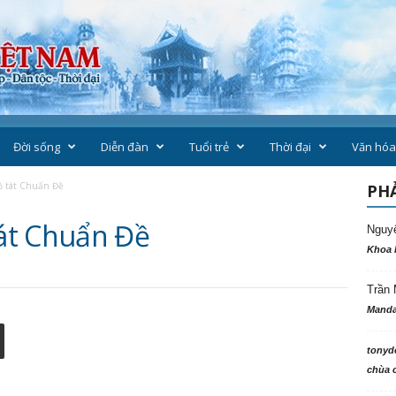
Đời sống
Diễn đàn
Tuổi trẻ
Thời đại
Văn hóa
 tát Chuẩn Đề
PHẢ
át Chuẩn Đề
Nguy
Khoa 
Trần 
Manda
tonyd
chùa c