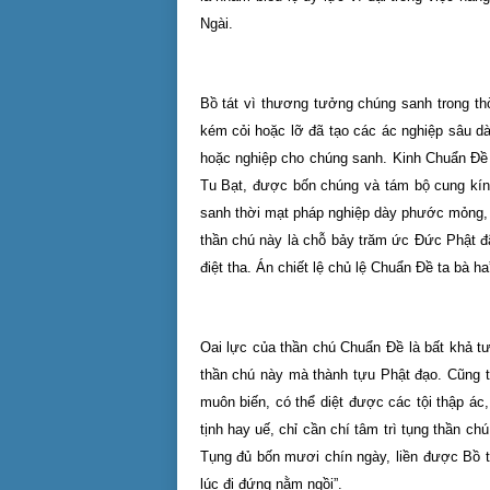
Ngài.
Bồ tát vì thương tưởng chúng sanh trong thờ
kém cỏi hoặc lỡ đã tạo các ác nghiệp sâu dà
hoặc nghiệp cho chúng sanh. Kinh Chuẩn Đề 
Tu Bạt, được bốn chúng và tám bộ cung kín
sanh thời mạt pháp nghiệp dày phước mỏng, n
thần chú này là chỗ bảy trăm ức Đức Phật đ
điệt tha. Án chiết lệ chủ lệ Chuẩn Đề ta bà ha
Oai lực của thần chú Chuẩn Đề là bất khả t
thần chú này mà thành tựu Phật đạo. Cũng t
muôn biến, có thể diệt được các tội thập ác
tịnh hay uế, chỉ cần chí tâm trì tụng thần ch
Tụng đủ bốn mươi chín ngày, liền được Bồ t
lúc đi đứng nằm ngồi”.