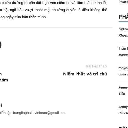
Phatt
n bước đường tu cần đặt trọn vẹn niềm tin và tâm thành kính lễ,
ia hộ, ngõ hầu vượt thoát mọi chướng duyên là điều không thể
PHẢ
hàng ngày của bản thân mình.
Nguy
Khoa 
Trần 
Manda
Bài tiếp theo
tonyd
m
Niệm Phật và trì chú
chùa c
Thám
kenny
Tiên
)
kenny
biên tập:
trangtinphattuvietnam@gmail.com
đất ch