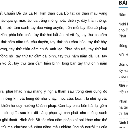
BÀI
t Chuẩn Đề Đà La Ni, kim thân của Bồ tát có thân màu vàng
Rằm t
ó hào quang, mặc áo lụa trắng mỏng hoặc thiên y, dây thần thông,
Nghi 
ắt, mười tám cánh tay đeo vòng xuyến, trên mỗi tay đều có pháp
cho P
 đến, phía bên phải, tay thứ hai bắt ấn thí vô úy, tay thứ ba cầm
Phật
y thứ năm nắm trái cầu duyên, tay thứ sáu cầm búa, tay thứ bảy
Bông 
g, tay thứ chín cầm chuỗi anh lạc. Phía bên trái, tay thứ hai
Mũi t
ồng nở, tay thứ tư cầm cái bình, tay thứ năm nắm dải lụa, tay
 vỏ ốc, tay thứ tám cầm hiền bình, lòng bàn tay thứ chín nắm
Bốn c
Kỳ và
triệu
Biệt 
rái phải khác nhau mang ý nghĩa thâm sâu trong diệu dụng độ
triệu
ắm những khí vật hung dữ như chày, móc câu, búa… là những vật
Phân 
khiến họ quy hướng Chánh pháp. Còn tay phía bên trái lại gồm
hạ tạ
h… có nghĩa sau khi đã hàng phục lại ban phát cho chúng sanh
trì T
p giải thoát. Hình ảnh Bồ tát cầm nắm pháp khí sai khác như thế
Ninh 
àng trừ ma chướng và công năng mầu nhiệm ủng hộ người tu của