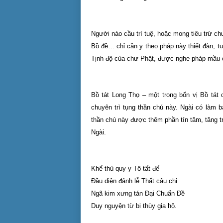
Người nào cầu trí tuệ, hoặc mong tiêu trừ 
Bồ đề… chỉ cần y theo pháp này thiết đàn, t
Tịnh độ của chư Phật, được nghe pháp mầu 
Bồ tát Long Thọ – một trong bốn vị Bồ tát 
chuyên trì tụng thần chú này. Ngài có làm 
thần chú này được thêm phần tín tâm, tăng 
Ngài.
Khể thủ quy y Tô tất đế
Đầu diện đảnh lễ Thất câu chi
Ngã kim xưng tán Đại Chuẩn Đề
Duy nguyện từ bi thùy gia hộ.