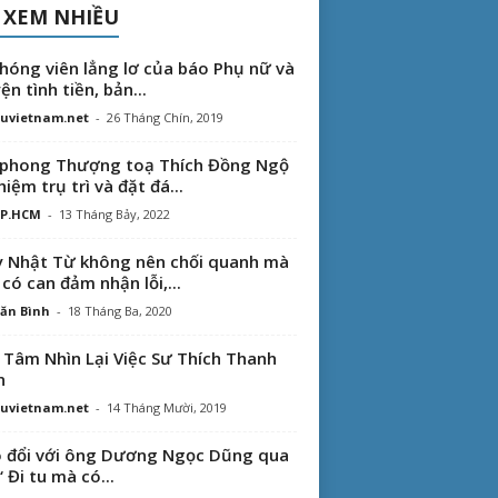
 XEM NHIỀU
hóng viên lẳng lơ của báo Phụ nữ và
ện tình tiền, bản...
uvietnam.net
-
26 Tháng Chín, 2019
phong Thượng toạ Thích Đồng Ngộ
hiệm trụ trì và đặt đá...
TP.HCM
-
13 Tháng Bảy, 2022
 Nhật Từ không nên chối quanh mà
 có can đảm nhận lỗi,...
ăn Bình
-
18 Tháng Ba, 2020
 Tâm Nhìn Lại Việc Sư Thích Thanh
n
uvietnam.net
-
14 Tháng Mười, 2019
 đổi với ông Dương Ngọc Dũng qua
“ Đi tu mà có...