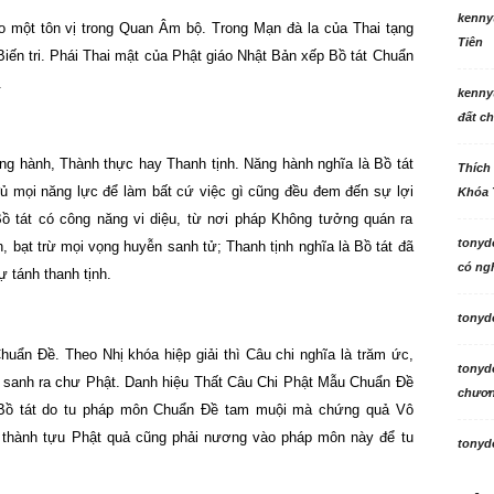
kenny
ào một tôn vị trong Quan Âm bộ. Trong Mạn đà la của Thai tạng
Tiên
 Biến tri. Phái Thai mật của Phật giáo Nhật Bản xếp Bồ tát Chuẩn
.
kenny
đất ch
ng hành, Thành thực hay Thanh tịnh. Năng hành nghĩa là Bồ tát
Thích
 đủ mọi năng lực để làm bất cứ việc gì cũng đều đem đến sự lợi
Khóa 
ồ tát có công năng vi diệu, từ nơi pháp Không tưởng quán ra
tonyd
, bạt trừ mọi vọng huyễn sanh tử; Thanh tịnh nghĩa là Bồ tát đã
có ngh
 tánh thanh tịnh.
tonyd
uẩn Đề. Theo Nhị khóa hiệp giải thì Câu chi nghĩa là trăm ức,
tonyd
ẹ sanh ra chư Phật. Danh hiệu Thất Câu Chi Phật Mẫu Chuẩn Đề
chương
 Bồ tát do tu pháp môn Chuẩn Đề tam muội mà chứng quả Vô
thành tựu Phật quả cũng phải nương vào pháp môn này để tu
tonyd