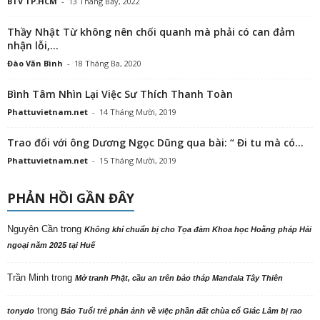
BTV TP.HCM
-
13 Tháng Bảy, 2022
Thầy Nhật Từ không nên chối quanh mà phải có can đảm
nhận lỗi,...
Đào Văn Bình
-
18 Tháng Ba, 2020
Bình Tâm Nhìn Lại Việc Sư Thích Thanh Toàn
Phattuvietnam.net
-
14 Tháng Mười, 2019
Trao đổi với ông Dương Ngọc Dũng qua bài: “ Đi tu mà có...
Phattuvietnam.net
-
15 Tháng Mười, 2019
PHẢN HỒI GẦN ĐÂY
Nguyên Cần
trong
Không khí chuẩn bị cho Tọa đàm Khoa học Hoằng pháp Hải
ngoại năm 2025 tại Huế
Trần Minh
trong
Mở tranh Phật, cầu an trên bảo tháp Mandala Tây Thiên
trong
tonydo
Báo Tuổi trẻ phản ảnh về việc phần đất chùa cổ Giác Lâm bị rao