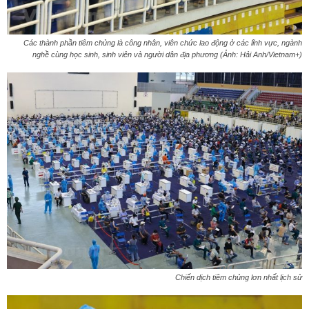
Các thành phần tiêm chủng là công nhân, viên chức lao động ở các lĩnh vực, ngành
nghề cùng học sinh, sinh viên và người dân địa phương (Ảnh: Hải Anh/Vietnam+)
Chiến dịch tiêm chủng lơn nhất lịch sử