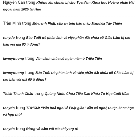
Nguyên Cần
trong
Không khí chuẩn bị cho Tọa đàm Khoa học Hoằng pháp Hải
ngoại năm 2025 tại Huế
Trần Minh
trong
Mở tranh Phật, cầu an trên bảo tháp Mandala Tây Thiên
trong
tonydo
Báo Tuổi trẻ phản ảnh về việc phần đất chùa cổ Giác Lâm bị rao
bán với giá 60 tỉ đồng?
trong
kennytruong
Vãn cảnh chùa cổ ngàn năm ở Triều Tiên
trong
kennytruong
Báo Tuổi trẻ phản ảnh về việc phần đất chùa cổ Giác Lâm bị
rao bán với giá 60 tỉ đồng?
trong
Thích Thanh Châu
Quảng Ninh. Chùa Tiêu Dao Khóa Tu Học Cuối Năm
trong
tonydo
TP.HCM: “Văn hoá nghi lễ Phật giáo” cần có nghệ thuật, khoa học
và hợp thời
trong
tonydo
Đừng vô cảm với các thầy trụ trì