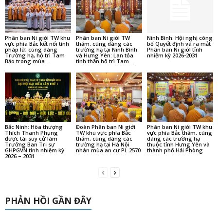
Phân ban Ni giới TW khu
Phân ban Ni giới TW
Ninh Bình: Hội nghị công
vực phía Bắc kết nối tình
thăm, cúng dàng các
bố Quyết định và ra mắt
pháp lữ, cúng dàng
trường hạ tại Ninh Bình
Phân ban Ni giới tỉnh
Trường hạ, hộ trì Tam
và Hưng Yên: Lan tỏa
nhiệm kỳ 2026-2031
Bảo trong mùa...
tinh thần hộ trì Tam...
Bắc Ninh: Hòa thượng
Đoàn Phân ban Ni giới
Phân ban Ni giới TW khu
Thích Thanh Phụng
TW khu vực phía Bắc
vực phía Bắc thăm, cúng
được tái suy cử làm
thăm, cúng dàng các
dàng các trường hạ
Trưởng Ban Trị sự
trường hạ tại Hà Nội
thuộc tỉnh Hưng Yên và
GHPGVN tỉnh nhiệm kỳ
nhân mùa an cư PL.2570
thành phố Hải Phòng
2026 – 2031
PHẢN HỒI GẦN ĐÂY