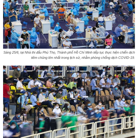
Sáng 25/6, tại Nhà thi đấu Phú Thọ, Thành phố Hồ Chí Minh tiếp tục thực hiện chiến dịch
tiêm chủng lớn nhất trong lịch sử, nhằm phòng chống dịch COVID-19.