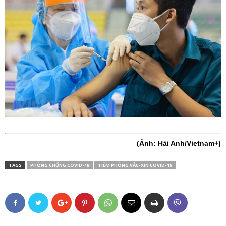
(Ảnh: Hải Anh/Vietnam+)
TAGS
PHÒNG CHỐNG COVID-19
TIÊM PHÒNG VẮC-XIN COVID-19