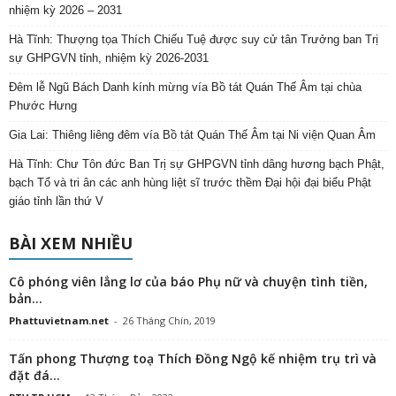
nhiệm kỳ 2026 – 2031
Hà Tĩnh: Thượng tọa Thích Chiếu Tuệ được suy cử tân Trưởng ban Trị
sự GHPGVN tỉnh, nhiệm kỳ 2026-2031
Đêm lễ Ngũ Bách Danh kính mừng vía Bồ tát Quán Thế Âm tại chùa
Phước Hưng
Gia Lai: Thiêng liêng đêm vía Bồ tát Quán Thế Âm tại Ni viện Quan Âm
Hà Tĩnh: Chư Tôn đức Ban Trị sự GHPGVN tỉnh dâng hương bạch Phật,
bạch Tổ và tri ân các anh hùng liệt sĩ trước thềm Đại hội đại biểu Phật
giáo tỉnh lần thứ V
BÀI XEM NHIỀU
Cô phóng viên lẳng lơ của báo Phụ nữ và chuyện tình tiền,
bản...
Phattuvietnam.net
-
26 Tháng Chín, 2019
Tấn phong Thượng toạ Thích Đồng Ngộ kế nhiệm trụ trì và
đặt đá...