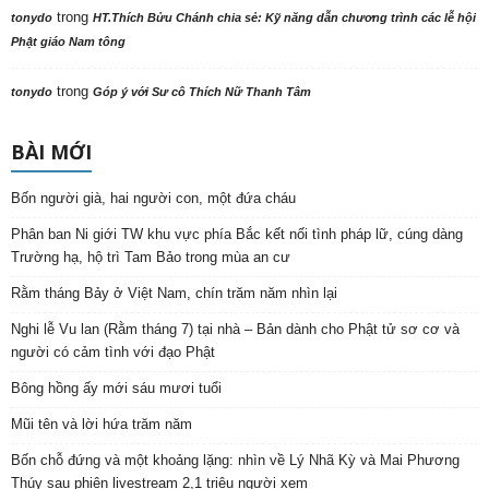
trong
tonydo
HT.Thích Bửu Chánh chia sẻ: Kỹ năng dẫn chương trình các lễ hội
Phật giáo Nam tông
trong
tonydo
Góp ý với Sư cô Thích Nữ Thanh Tâm
BÀI MỚI
Bốn người già, hai người con, một đứa cháu
Phân ban Ni giới TW khu vực phía Bắc kết nối tình pháp lữ, cúng dàng
Trường hạ, hộ trì Tam Bảo trong mùa an cư
Rằm tháng Bảy ở Việt Nam, chín trăm năm nhìn lại
Nghi lễ Vu lan (Rằm tháng 7) tại nhà – Bản dành cho Phật tử sơ cơ và
người có cảm tình với đạo Phật
Bông hồng ấy mới sáu mươi tuổi
Mũi tên và lời hứa trăm năm
Bốn chỗ đứng và một khoảng lặng: nhìn về Lý Nhã Kỳ và Mai Phương
Thúy sau phiên livestream 2,1 triệu người xem