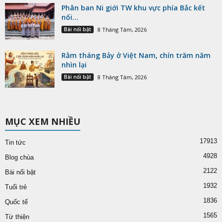
Phân ban Ni giới TW khu vực phía Bắc kết
nối...
Bài nổi bật
8 Tháng Tám, 2026
Rằm tháng Bảy ở Việt Nam, chín trăm năm
nhìn lại
Bài nổi bật
8 Tháng Tám, 2026
MỤC XEM NHIỀU
17913
Tin tức
4928
Blog chùa
2122
Bài nổi bật
1932
Tuổi trẻ
1836
Quốc tế
1565
Từ thiện