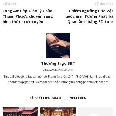
Bài trước
Bài tiếp theo
Long An: Lớp Giáo lý Chùa
Chiêm ngưỡng Bảo vật
Thuận Phước chuyển sang
quốc gia “Tượng Phật bà
hình thức trực tuyến
Quan Âm” bằng 3D tour
Thường trực BBT
http://phattuvietnam.net
Tin, bài viết cộng tác xin gửi về Trang tin điện tử Phật tử Việt Nam theo địa chỉ
banbientap@phattuvietnam.net
hoặc
thuongtrucbbt@phattuvietnam.net
BÀI VIẾT LIÊN QUAN
XEM THÊM