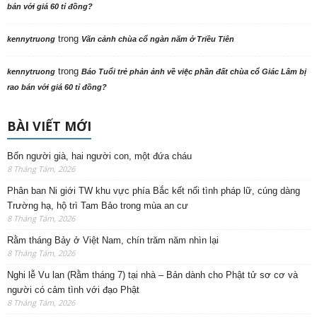
bán với giá 60 tỉ đồng?
trong
kennytruong
Vãn cảnh chùa cổ ngàn năm ở Triều Tiên
trong
kennytruong
Báo Tuổi trẻ phản ảnh về việc phần đất chùa cổ Giác Lâm bị
rao bán với giá 60 tỉ đồng?
BÀI VIẾT MỚI
Bốn người già, hai người con, một đứa cháu
8 Tháng Tám, 2026
Phân ban Ni giới TW khu vực phía Bắc kết nối tình pháp lữ, cúng dàng
Trường hạ, hộ trì Tam Bảo trong mùa an cư
8 Tháng Tám, 2026
Rằm tháng Bảy ở Việt Nam, chín trăm năm nhìn lại
8 Tháng Tám, 2026
Nghi lễ Vu lan (Rằm tháng 7) tại nhà – Bản dành cho Phật tử sơ cơ và
người có cảm tình với đạo Phật
8 Tháng Tám, 2026