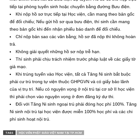
tiếp tại phòng tuyển sinh hoặc chuyển bằng đường Bưu điện.
Khi nộp hồ sơ trực tiếp tại Học viện, cần mang theo bản gốc
để đối chiếu; Nếu gửi hồ sơ qua bưu điện, thí sinh cần mang
theo bản gốc khi đến nhận phiếu báo danh để đối chiếu.
Chỉ nộp bản sao các văn bằng; hồ sơ đã nộp thì không hoàn
trả.
Không giải quyết những hồ sơ nộp trễ hạn.
Thí sinh phải chịu trách nhiệm trước pháp luật về các giấy tờ
giả mạo.
Khi trúng tuyển vào Học viện, tất cả Tăng Ni sinh bắt buộc
phải cư trú trong tự viện thuộc GHPGVN và có giấy bảo lãnh
của vị trụ trì. Nếu có nguyện vọng ở nội trú tại cơ sở II học viện
thì phải chọn vào nguyện vọng ở đơn đăng ký dự thi.
Đối với Tăng Ni sinh ngoại trú phải đóng học phí 100%. Tăng
Ni sinh nội trú tại học viện được miễn 100% học phí và các chi
phí sinh hoạt nội trú.
TAGS
HỌC VIÊN PHẬT GIÁO VIỆT NAM TẠI TP.HCM