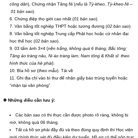
công dân
), Chứng nhận Tăng Ni (
nếu là Tỳ-kheo, Tỳ-kheo-Ni
–
01 bản sao
).
Chứng điệp thọ giới cao nhất (
01 bản sao
)
.
Văn bằng tốt nghiệp THPT hoặc tương đương (
02 bản sao
).
Văn bằng tốt nghiệp Trung cấp Phật học hoặc cử nhân đại
học thế học (
02 bản sao
).
03 tấm ảnh 3×4 (
nền trắng, không quá 6 tháng; Bắc tông:
Tăng áo tràng nâu, Ni áo tràng lam; Nam tông & Khất sĩ: theo
hình thức của hệ phái
).
Bìa hồ sơ (
theo mẫu
). Tải về
Ghi địa chỉ vào bì thư để nhận giấy báo trúng tuyển hoặc
“nhận tại văn phòng”.
✥ Những điều cần lưu ý:
Các bản sao có thị thực cần được photo rõ ràng, không bị
mờ, không quá 06 tháng.
Tất cả hồ sơ phải đầy đủ và theo đúng quy định thì Học viện
mới chính thức xét đủ điều kiện dự tuyển. Hồ sơ có thể nộp trực