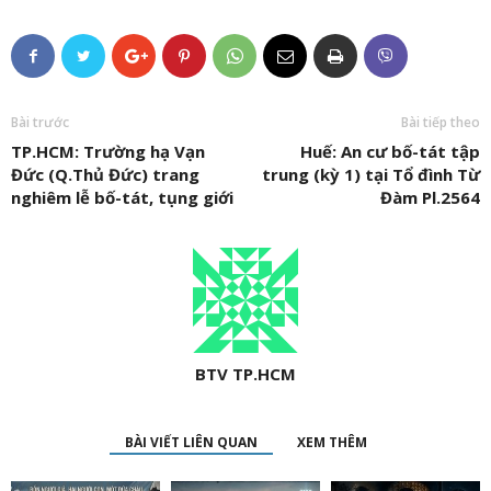
Bài trước
Bài tiếp theo
TP.HCM: Trường hạ Vạn
Huế: An cư bố-tát tập
Đức (Q.Thủ Đức) trang
trung (kỳ 1) tại Tổ đình Từ
nghiêm lễ bố-tát, tụng giới
Đàm Pl.2564
BTV TP.HCM
BÀI VIẾT LIÊN QUAN
XEM THÊM