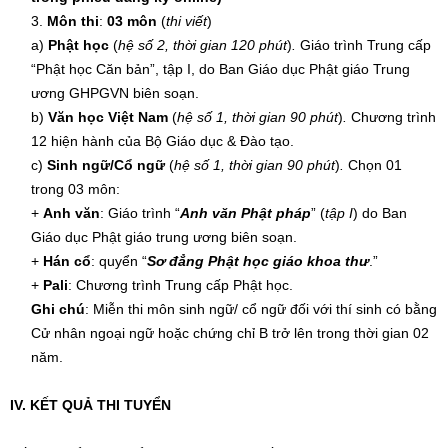
Môn thi
:
03 môn
(
thi viết
)
a)
Phật học
(
hệ số 2, thời gian 120 phút
)
.
Giáo trình Trung cấp
“Phật học Căn bản”, tập I, do Ban Giáo dục Phật giáo Trung
ương GHPGVN biên soạn.
b)
Văn học Việt Nam
(
hệ số 1, thời gian 90 phút
)
.
Chương trình
12 hiện hành của Bộ Giáo dục & Đào tạo.
c)
Sinh ngữ/Cổ ngữ
(
hệ số 1, thời gian 90 phút
)
.
Chọn 01
trong 03 môn:
+
Anh văn
: Giáo trình “
Anh văn Phật pháp
” (
tập I
) do Ban
Giáo dục Phật giáo trung ương biên soạn.
+
Hán cổ
: quyển “
Sơ đẳng Phật học giáo khoa thư
.”
+
Pali
: Chương trình Trung cấp Phật học.
Ghi chú
: Miễn thi môn sinh ngữ/ cổ ngữ đối với thí sinh có bằng
Cử nhân ngoại ngữ hoặc chứng chỉ B trở lên trong thời gian 02
năm.
IV. KẾT QUẢ THI TUYỂN