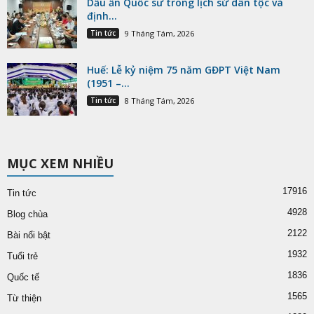
Dấu ấn Quốc sư trong lịch sử dân tộc và
định...
Tin tức
9 Tháng Tám, 2026
Huế: Lễ kỷ niệm 75 năm GĐPT Việt Nam
(1951 –...
Tin tức
8 Tháng Tám, 2026
MỤC XEM NHIỀU
17916
Tin tức
4928
Blog chùa
2122
Bài nổi bật
1932
Tuổi trẻ
1836
Quốc tế
1565
Từ thiện