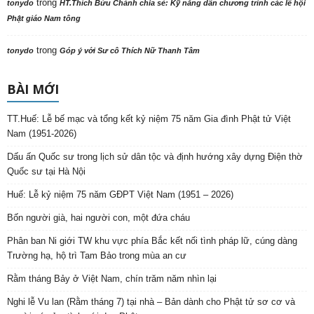
trong
tonydo
HT.Thích Bửu Chánh chia sẻ: Kỹ năng dẫn chương trình các lễ hội
Phật giáo Nam tông
trong
tonydo
Góp ý với Sư cô Thích Nữ Thanh Tâm
BÀI MỚI
TT.Huế: Lễ bế mạc và tổng kết kỷ niệm 75 năm Gia đình Phật tử Việt
Nam (1951-2026)
Dấu ấn Quốc sư trong lịch sử dân tộc và định hướng xây dựng Điện thờ
Quốc sư tại Hà Nội
Huế: Lễ kỷ niệm 75 năm GĐPT Việt Nam (1951 – 2026)
Bốn người già, hai người con, một đứa cháu
Phân ban Ni giới TW khu vực phía Bắc kết nối tình pháp lữ, cúng dàng
Trường hạ, hộ trì Tam Bảo trong mùa an cư
Rằm tháng Bảy ở Việt Nam, chín trăm năm nhìn lại
Nghi lễ Vu lan (Rằm tháng 7) tại nhà – Bản dành cho Phật tử sơ cơ và