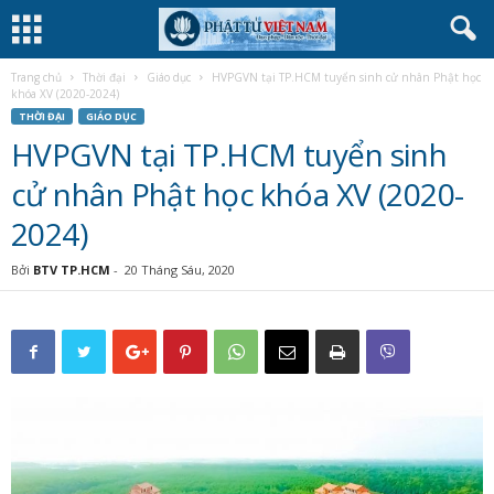
Trang chủ
Thời đại
Giáo dục
HVPGVN tại TP.HCM tuyển sinh cử nhân Phật học
khóa XV (2020-2024)
THỜI ĐẠI
GIÁO DỤC
HVPGVN tại TP.HCM tuyển sinh
cử nhân Phật học khóa XV (2020-
2024)
Bởi
BTV TP.HCM
-
20 Tháng Sáu, 2020