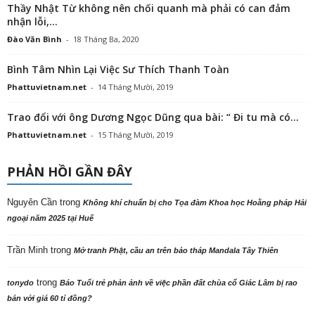
Thầy Nhật Từ không nên chối quanh mà phải có can đảm
nhận lỗi,...
Đào Văn Bình
-
18 Tháng Ba, 2020
Bình Tâm Nhìn Lại Việc Sư Thích Thanh Toàn
Phattuvietnam.net
-
14 Tháng Mười, 2019
Trao đổi với ông Dương Ngọc Dũng qua bài: “ Đi tu mà có...
Phattuvietnam.net
-
15 Tháng Mười, 2019
PHẢN HỒI GẦN ĐÂY
Nguyên Cần
trong
Không khí chuẩn bị cho Tọa đàm Khoa học Hoằng pháp Hải
ngoại năm 2025 tại Huế
Trần Minh
trong
Mở tranh Phật, cầu an trên bảo tháp Mandala Tây Thiên
trong
tonydo
Báo Tuổi trẻ phản ảnh về việc phần đất chùa cổ Giác Lâm bị rao
bán với giá 60 tỉ đồng?