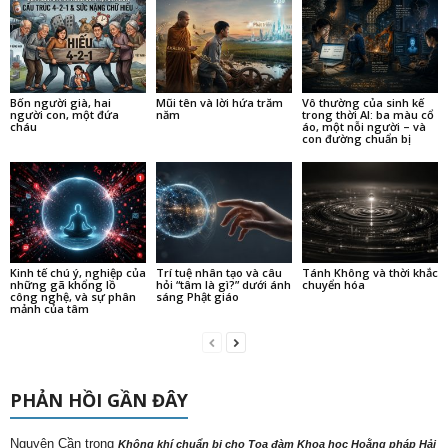
Bốn người già, hai
Mũi tên và lời hứa trăm
Vô thường của sinh kế
người con, một đứa
năm
trong thời AI: ba màu cổ
cháu
áo, một nỗi người – và
con đường chuẩn bị
Kinh tế chú ý, nghiệp của
Trí tuệ nhân tạo và câu
Tánh Không và thời khắc
những gã khổng lồ
hỏi “tâm là gì?” dưới ánh
chuyển hóa
công nghệ, và sự phân
sáng Phật giáo
mảnh của tâm
PHẢN HỒI GẦN ĐÂY
Nguyên Cần
trong
Không khí chuẩn bị cho Tọa đàm Khoa học Hoằng pháp Hải