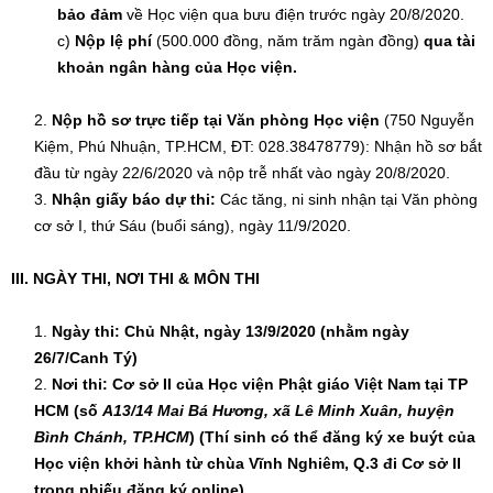
bảo đảm
về Học viện qua bưu điện trước ngày 20/8/2020.
c)
Nộp lệ phí
(500.000 đồng, năm trăm ngàn đồng)
qua tài
khoản ngân hàng của Học viện.
Nộp hồ sơ trực tiếp tại Văn phòng Học viện
(750 Nguyễn
Kiệm, Phú Nhuận, TP.HCM, ĐT: 028.38478779): Nhận hồ sơ bắt
đầu từ ngày 22/6/2020 và nộp trễ nhất vào ngày 20/8/2020.
Nhận giấy báo dự thi:
Các tăng, ni sinh nhận tại Văn phòng
cơ sở I, thứ Sáu (buổi sáng), ngày 11/9/2020.
III.
NGÀY THI, NƠI THI & MÔN THI
Ngày thi: Chủ Nhật, ngày 13/9/2020 (nhằm ngày
26/7/Canh Tý)
Nơi thi: Cơ sở II của Học viện Phật giáo Việt Nam tại TP
HCM (số
A13/14 Mai Bá Hương, xã Lê Minh Xuân, huyện
Bình Chánh, TP.HCM
) (Thí sinh có thể đăng ký xe buýt của
Học viện khởi hành từ chùa Vĩnh Nghiêm, Q.3 đi Cơ sở II
trong phiếu đăng ký online)