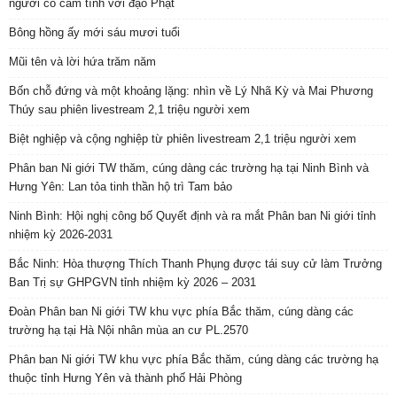
người có cảm tình với đạo Phật
Bông hồng ấy mới sáu mươi tuổi
Mũi tên và lời hứa trăm năm
Bốn chỗ đứng và một khoảng lặng: nhìn về Lý Nhã Kỳ và Mai Phương
Thúy sau phiên livestream 2,1 triệu người xem
Biệt nghiệp và cộng nghiệp từ phiên livestream 2,1 triệu người xem
Phân ban Ni giới TW thăm, cúng dàng các trường hạ tại Ninh Bình và
Hưng Yên: Lan tỏa tinh thần hộ trì Tam bảo
Ninh Bình: Hội nghị công bố Quyết định và ra mắt Phân ban Ni giới tỉnh
nhiệm kỳ 2026-2031
Bắc Ninh: Hòa thượng Thích Thanh Phụng được tái suy cử làm Trưởng
Ban Trị sự GHPGVN tỉnh nhiệm kỳ 2026 – 2031
Đoàn Phân ban Ni giới TW khu vực phía Bắc thăm, cúng dàng các
trường hạ tại Hà Nội nhân mùa an cư PL.2570
Phân ban Ni giới TW khu vực phía Bắc thăm, cúng dàng các trường hạ
thuộc tỉnh Hưng Yên và thành phố Hải Phòng