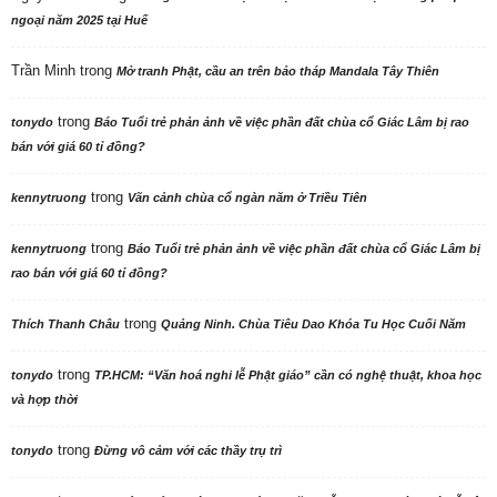
ngoại năm 2025 tại Huế
Trần Minh
trong
Mở tranh Phật, cầu an trên bảo tháp Mandala Tây Thiên
trong
tonydo
Báo Tuổi trẻ phản ảnh về việc phần đất chùa cổ Giác Lâm bị rao
bán với giá 60 tỉ đồng?
trong
kennytruong
Vãn cảnh chùa cổ ngàn năm ở Triều Tiên
trong
kennytruong
Báo Tuổi trẻ phản ảnh về việc phần đất chùa cổ Giác Lâm bị
rao bán với giá 60 tỉ đồng?
trong
Thích Thanh Châu
Quảng Ninh. Chùa Tiêu Dao Khóa Tu Học Cuối Năm
trong
tonydo
TP.HCM: “Văn hoá nghi lễ Phật giáo” cần có nghệ thuật, khoa học
và hợp thời
trong
tonydo
Đừng vô cảm với các thầy trụ trì