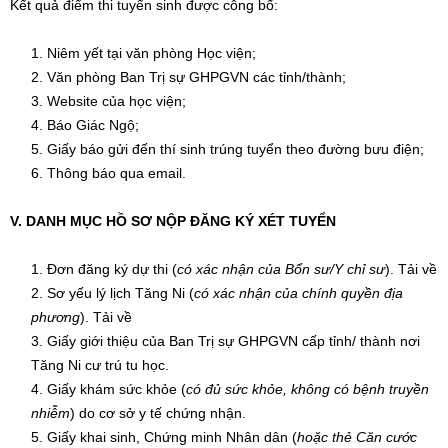
Kết quả điểm thi tuyển sinh được công bố:
Niêm yết tại văn phòng Học viện;
Văn phòng Ban Trị sự GHPGVN các tỉnh/thành;
Website của học viện;
Báo Giác Ngộ;
Giấy báo gửi đến thí sinh trúng tuyển theo đường bưu điện;
Thông báo qua email.
V. DANH MỤC HỒ SƠ NỘP ĐĂNG KÝ XÉT TUYỂN
Đơn đăng ký dự thi (
có xác nhận của Bổn sư/Y chỉ sư
). Tải về
Sơ yếu lý lịch Tăng Ni (
có xác nhận của chính quyền địa
phương
). Tải về
Giấy giới thiệu của Ban Trị sự GHPGVN cấp tỉnh/ thành nơi
Tăng Ni cư trú tu học.
Giấy khám sức khỏe (
có đủ sức khỏe, không có bệnh truyền
nhiễm
) do cơ sở y tế chứng nhận.
Giấy khai sinh, Chứng minh Nhân dân (
hoặc thẻ Căn cước