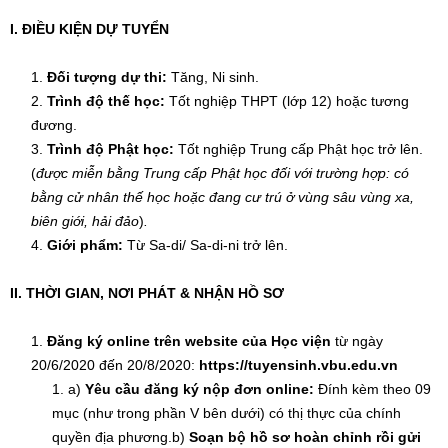
I. ĐIỀU KIỆN DỰ TUYỂN
Đối tượng dự thi:
Tăng, Ni sinh.
Trình độ thế học:
Tốt nghiệp THPT (lớp 12) hoặc tương
đương.
Trình độ Phật học:
Tốt nghiệp Trung cấp Phật học trở lên.
(
được miễn bằng Trung cấp Phật học đối với trường hợp: có
bằng cử nhân thế học hoặc đang cư trú ở vùng sâu vùng xa,
biên giới, hải đảo
)
.
Giới phẩm:
Từ Sa-di/ Sa-di-ni trở lên.
II.
THỜI GIAN, NƠI PHÁT & NHẬN HỒ SƠ
Đăng ký online trên website của Học viện
từ ngày
20/6/2020 đến 20/8/2020:
https://tuyensinh.vbu.edu.vn
a)
Yêu cầu đăng ký nộp đơn online:
Đính kèm theo 09
mục (như trong phần V bên dưới) có thị thực của chính
quyền địa phương.b)
Soạn bộ hồ sơ hoàn chỉnh rồi gửi