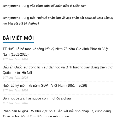
trong
kennytruong
Vãn cảnh chùa cổ ngàn năm ở Triều Tiên
trong
kennytruong
Báo Tuổi trẻ phản ảnh về việc phần đất chùa cổ Giác Lâm bị
rao bán với giá 60 tỉ đồng?
BÀI VIẾT MỚI
TT.Huế: Lễ bế mạc và tổng kết kỷ niệm 75 năm Gia đình Phật tử Việt
Nam (1951-2026)
9 Tháng Tám, 2026
Dấu ấn Quốc sư trong lịch sử dân tộc và định hướng xây dựng Điện thờ
Quốc sư tại Hà Nội
9 Tháng Tám, 2026
Huế: Lễ kỷ niệm 75 năm GĐPT Việt Nam (1951 – 2026)
8 Tháng Tám, 2026
Bốn người già, hai người con, một đứa cháu
8 Tháng Tám, 2026
Phân ban Ni giới TW khu vực phía Bắc kết nối tình pháp lữ, cúng dàng
Trường hạ, hộ trì Tam Bảo trong mùa an cư