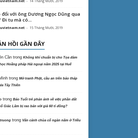
uvietnam.net
-
14 Tháng Mười, 2019
 đổi với ông Dương Ngọc Dũng qua
“ Đi tu mà có...
uvietnam.net
-
15 Tháng Mười, 2019
N HỒI GẦN ĐÂY
ên Cần
trong
Không khí chuẩn bị cho Tọa đàm
học Hoằng pháp Hải ngoại năm 2025 tại Huế
Minh
trong
Mở tranh Phật, cầu an trên bảo tháp
la Tây Thiên
trong
o
Báo Tuổi trẻ phản ảnh về việc phần đất
ổ Giác Lâm bị rao bán với giá 60 tỉ đồng?
trong
truong
Vãn cảnh chùa cổ ngàn năm ở Triều