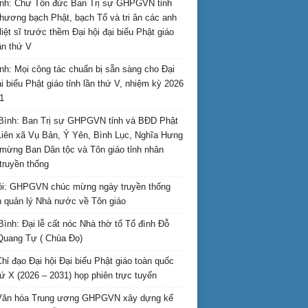
nh: Chư Tôn đức Ban Trị sự GHPGVN tỉnh
hương bạch Phật, bạch Tổ và tri ân các anh
liệt sĩ trước thềm Đại hội đại biểu Phật giáo
lần thứ V
nh: Mọi công tác chuẩn bị sẵn sàng cho Đại
ại biểu Phật giáo tỉnh lần thứ V, nhiệm kỳ 2026
1
Bình: Ban Trị sự GHPGVN tỉnh và BĐD Phật
Liên xã Vụ Bản, Ý Yên, Bình Lục, Nghĩa Hưng
mừng Ban Dân tộc và Tôn giáo tỉnh nhân
truyền thống
i: GHPGVN chúc mừng ngày truyền thống
 quản lý Nhà nước về Tôn giáo
Bình: Đại lễ cất nóc Nhà thờ tổ Tổ đình Đỗ
Quang Tự ( Chùa Đọ)
hỉ đạo Đại hội Đại biểu Phật giáo toàn quốc
hứ X (2026 – 2031) họp phiên trực tuyến
Văn hóa Trung ương GHPGVN xây dựng kế