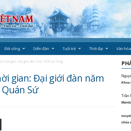
Đời sống
Diễn đàn
Tuổi trẻ
Thời đại
Văn hóa
 thời gian: Đại giới đàn năm 1939 tại Tùng...
PHẢ
ời gian: Đại giới đàn năm
Nguy
Khoa 
m Quán Sứ
Trần 
Manda
tonyd
chùa c