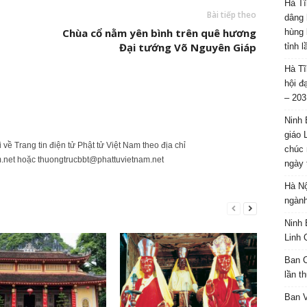
Hà Tĩ
Bài tiếp theo
dâng 
Chùa cổ nằm yên bình trên quê hương
hùng 
Đại tướng Võ Nguyên Giáp
tỉnh 
Hà Tĩ
hội đ
– 203
Ninh 
giáo 
ửi về Trang tin điện tử Phật tử Việt Nam theo địa chỉ
chúc 
.net
hoặc
thuongtrucbbt@phattuvietnam.net
ngày 
Hà Nộ
ngành
Ninh 
Linh 
Ban C
lần t
Ban 