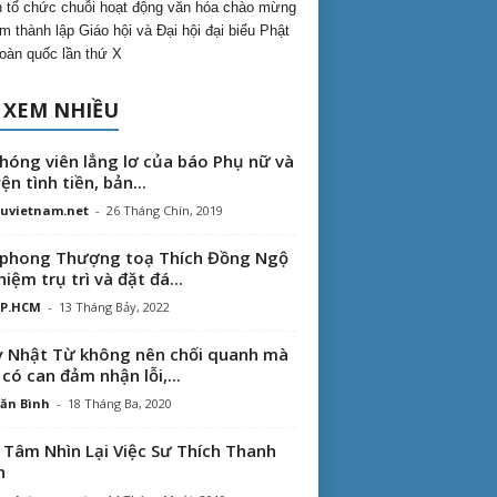
 tổ chức chuỗi hoạt động văn hóa chào mừng
m thành lập Giáo hội và Đại hội đại biểu Phật
toàn quốc lần thứ X
 XEM NHIỀU
hóng viên lẳng lơ của báo Phụ nữ và
ện tình tiền, bản...
uvietnam.net
-
26 Tháng Chín, 2019
phong Thượng toạ Thích Đồng Ngộ
hiệm trụ trì và đặt đá...
TP.HCM
-
13 Tháng Bảy, 2022
 Nhật Từ không nên chối quanh mà
 có can đảm nhận lỗi,...
ăn Bình
-
18 Tháng Ba, 2020
 Tâm Nhìn Lại Việc Sư Thích Thanh
n