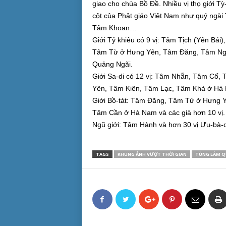
giao cho chùa Bồ Đề. Nhiều vị thọ giới Tỳ-
cột của Phật giáo Việt Nam như quý ngà
Tâm Khoan…
Giới Tỷ khiêu có 9 vị: Tâm Tịch (Yên B
Tâm Từ ở Hưng Yên, Tâm Đăng, Tâm Nguyệ
Quảng Ngãi.
Giới Sa-di có 12 vị: Tâm Nhẫn, Tâm Cố
Yên, Tâm Kiên, Tâm Lạc, Tâm Khả ở Hà 
Giới Bồ-tát: Tâm Đăng, Tâm Tứ ở Hưng Yê
Tâm Cần ở Hà Nam và các già hơn 10 vị.
Ngũ giới: Tâm Hành và hơn 30 vị Ưu-bà-d
TAGS
KHUNG ẢNH VƯỢT THỜI GIAN
TÙNG LÂM Q