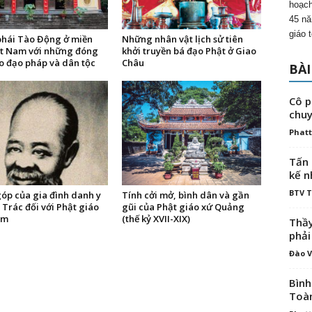
hoạch
45 nă
giáo 
phái Tào Động ở miền
Những nhân vật lịch sử tiên
ệt Nam với những đóng
khởi truyền bá đạo Phật ở Giao
o đạo pháp và dân tộc
Châu
BÀI
Cô p
chuy
Phatt
Tấn 
kế n
BTV 
óp của gia đình danh y
Tính cởi mở, bình dân và gần
Trác đối với Phật giáo
gũi của Phật giáo xứ Quảng
am
(thế kỷ XVII-XIX)
Thầy
phải
Đào V
Bình
Toà