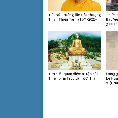
Tiểu sử Trưởng lão Hòa thượng
Thiền 
Thích Thiện Tánh (1941-2025)
Bắc Vi
góp ch
Tìm hiểu quan điểm tu tập của
Đóng g
Thiền phái Trúc Lâm đời Trần
Lê Hữu 
Việt N