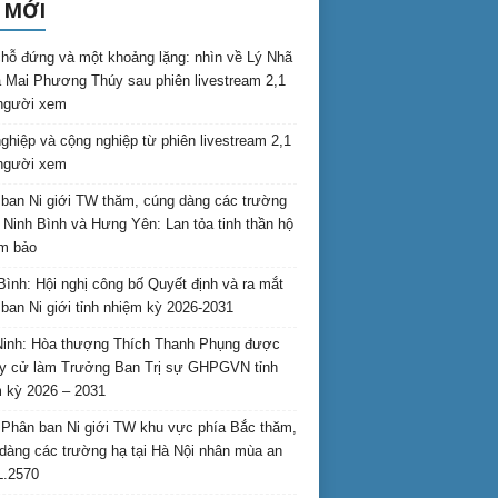
 MỚI
hỗ đứng và một khoảng lặng: nhìn về Lý Nhã
 Mai Phương Thúy sau phiên livestream 2,1
 người xem
nghiệp và cộng nghiệp từ phiên livestream 2,1
 người xem
ban Ni giới TW thăm, cúng dàng các trường
i Ninh Bình và Hưng Yên: Lan tỏa tinh thần hộ
am bảo
Bình: Hội nghị công bố Quyết định và ra mắt
ban Ni giới tỉnh nhiệm kỳ 2026-2031
inh: Hòa thượng Thích Thanh Phụng được
uy cử làm Trưởng Ban Trị sự GHPGVN tỉnh
 kỳ 2026 – 2031
Phân ban Ni giới TW khu vực phía Bắc thăm,
dàng các trường hạ tại Hà Nội nhân mùa an
L.2570