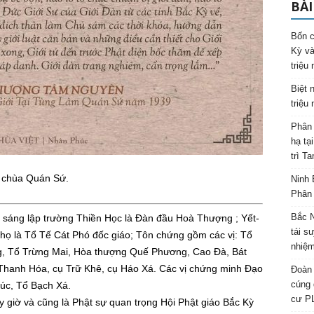
BÀI
Bốn c
Kỳ và
triệu
Biệt 
triệu
Phân 
hạ tạ
trì T
 chùa Quán Sứ.
Ninh 
Phân 
Bắc N
́ng lập trường Thiền Học là Đàn đầu Hoà Thượng ; Yết-
tái s
ọ là Tổ Tế Cát Phó đốc giáo; Tôn chứng gồm các vị: Tổ
nhiệm
ng, Tổ Trừng Mai, Hòa thượng Quế Phương, Cao Đà, Bát
anh Hóa, cụ Trữ Khê, cụ Háo Xá. Các vị chứng minh Đạo
Đoàn 
cúng 
́c, Tổ Bạch Xá.
cư P
ấy giờ và cũng là Phật sự quan trọng Hội Phật giáo Bắc Kỳ