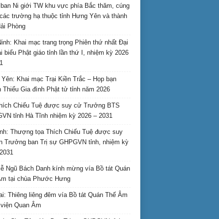
ban Ni giới TW khu vực phía Bắc thăm, cúng
các trường hạ thuộc tỉnh Hưng Yên và thành
ải Phòng
inh: Khai mạc trang trọng Phiên thứ nhất Đại
ại biểu Phật giáo tỉnh lần thứ I, nhiệm kỳ 2026
1
Yên: Khai mạc Trại Kiền Trắc – Họp bạn
 Thiếu Gia đình Phật tử tỉnh năm 2026
hích Chiếu Tuệ được suy cử Trưởng BTS
N tỉnh Hà Tĩnh nhiệm kỳ 2026 – 2031
nh: Thượng tọa Thích Chiếu Tuệ được suy
n Trưởng ban Trị sự GHPGVN tỉnh, nhiệm kỳ
2031
ễ Ngũ Bách Danh kính mừng vía Bồ tát Quán
Âm tại chùa Phước Hưng
ai: Thiêng liêng đêm vía Bồ tát Quán Thế Âm
i viện Quan Âm