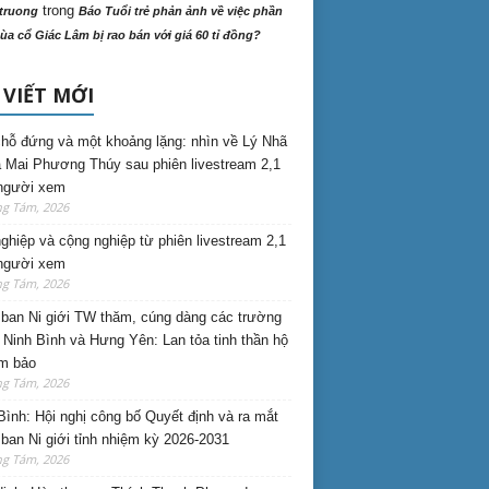
trong
truong
Báo Tuổi trẻ phản ảnh về việc phần
ùa cổ Giác Lâm bị rao bán với giá 60 tỉ đồng?
 VIẾT MỚI
hỗ đứng và một khoảng lặng: nhìn về Lý Nhã
 Mai Phương Thúy sau phiên livestream 2,1
 người xem
ng Tám, 2026
nghiệp và cộng nghiệp từ phiên livestream 2,1
 người xem
ng Tám, 2026
ban Ni giới TW thăm, cúng dàng các trường
i Ninh Bình và Hưng Yên: Lan tỏa tinh thần hộ
am bảo
ng Tám, 2026
Bình: Hội nghị công bố Quyết định và ra mắt
ban Ni giới tỉnh nhiệm kỳ 2026-2031
ng Tám, 2026