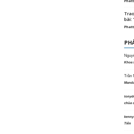
Phatt
Trao
bài: 
Phatt
PHẢ
Nguy
Khoa 
Trần 
Manda
tonyd
chùa c
kenny
Tiên