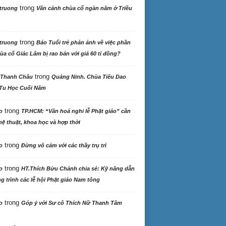
trong
truong
Vãn cảnh chùa cổ ngàn năm ở Triều
trong
truong
Báo Tuổi trẻ phản ảnh về việc phần
ùa cổ Giác Lâm bị rao bán với giá 60 tỉ đồng?
trong
 Thanh Châu
Quảng Ninh. Chùa Tiêu Dao
Tu Học Cuối Năm
trong
o
TP.HCM: “Văn hoá nghi lễ Phật giáo” cần
ệ thuật, khoa học và hợp thời
trong
o
Đừng vô cảm với các thầy trụ trì
trong
o
HT.Thích Bửu Chánh chia sẻ: Kỹ năng dẫn
 trình các lễ hội Phật giáo Nam tông
trong
o
Góp ý với Sư cô Thích Nữ Thanh Tâm