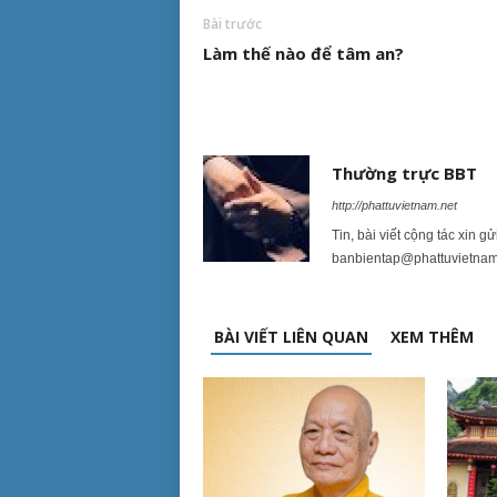
Bài trước
Làm thế nào để tâm an?
Thường trực BBT
http://phattuvietnam.net
Tin, bài viết cộng tác xin g
banbientap@phattuvietnam
BÀI VIẾT LIÊN QUAN
XEM THÊM