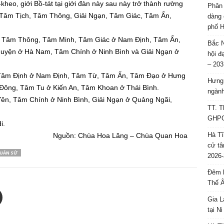
kheo, giới Bồ-tát tại giới đàn này sau này trở thành rường
Phân 
i Tâm Tịch, Tâm Thông, Giải Ngạn, Tâm Giác, Tâm Ấn,
dàng 
phố H
ái), Tâm Thông, Tâm Minh, Tâm Giác ở Nam Định, Tâm Ấn,
Bắc N
n ở Hà Nam, Tâm Chính ở Ninh Bình và Giải Ngạn ở
hội đ
– 203
, Tâm Định ở Nam Định, Tâm Từ, Tâm Ấn, Tâm Đạo ở Hưng
Hưng 
Đông, Tâm Tu ở Kiến An, Tâm Khoan ở Thái Bình.
ngành
n, Tâm Chính ở Ninh Bình, Giải Ngạn ở Quảng Ngãi,
TT. T
GHPGV
i.
Hà Tĩ
Nguồn: Chùa Hoa Lăng – Chùa Quan Hoa
cử tâ
UÁN SỨ
2026-
Đêm l
Thế 
Gia L
tại N