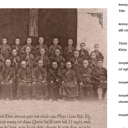
kenny
Tiên
kenny
đất ch
Thích
Khóa 
tonyd
có ngh
tonyd
tonyd
chương
tonyd