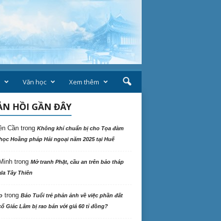
Văn học
Xem thêm
N HỒI GẦN ĐÂY
ên Cần
trong
Không khí chuẩn bị cho Tọa đàm
học Hoằng pháp Hải ngoại năm 2025 tại Huế
Minh
trong
Mở tranh Phật, cầu an trên bảo tháp
la Tây Thiên
trong
o
Báo Tuổi trẻ phản ảnh về việc phần đất
ổ Giác Lâm bị rao bán với giá 60 tỉ đồng?