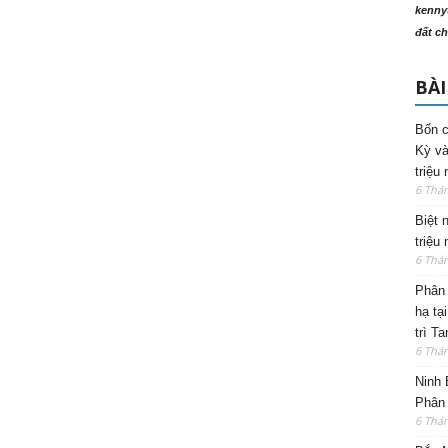
kenny
đất ch
BÀI
Bốn c
Kỳ và
triệu
6 Thá
Biệt 
triệu
6 Thá
Phân 
hạ tạ
trì T
6 Thá
Ninh 
Phân 
6 Thá