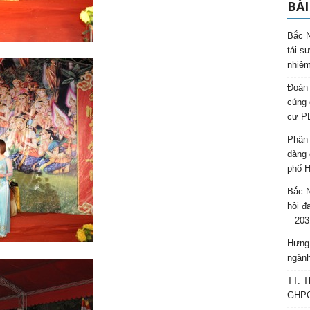
BÀI
Bắc N
tái s
nhiệm
Đoàn 
cúng 
cư P
Phân 
dàng 
phố H
Bắc N
hội đ
– 203
Hưng 
ngành
TT. T
GHPGV