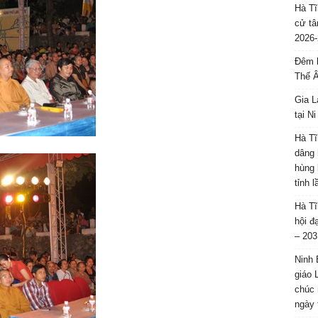
Hà Tĩ
cử tâ
2026-
Đêm l
Thế 
Gia L
tại N
Hà Tĩ
dâng 
hùng 
tỉnh 
Hà Tĩ
hội đ
– 203
Ninh 
giáo 
chúc 
ngày 