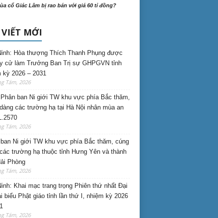
ùa cổ Giác Lâm bị rao bán với giá 60 tỉ đồng?
 VIẾT MỚI
inh: Hòa thượng Thích Thanh Phụng được
uy cử làm Trưởng Ban Trị sự GHPGVN tỉnh
 kỳ 2026 – 2031
ng Tám, 2026
Phân ban Ni giới TW khu vực phía Bắc thăm,
dàng các trường hạ tại Hà Nội nhân mùa an
L.2570
ng Tám, 2026
ban Ni giới TW khu vực phía Bắc thăm, cúng
các trường hạ thuộc tỉnh Hưng Yên và thành
ải Phòng
ng Tám, 2026
inh: Khai mạc trang trọng Phiên thứ nhất Đại
ại biểu Phật giáo tỉnh lần thứ I, nhiệm kỳ 2026
1
ng Tám, 2026