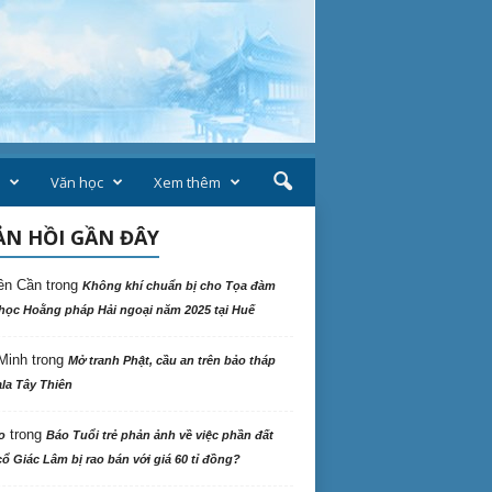
Văn học
Xem thêm
N HỒI GẦN ĐÂY
ên Cần
trong
Không khí chuẩn bị cho Tọa đàm
học Hoằng pháp Hải ngoại năm 2025 tại Huế
Minh
trong
Mở tranh Phật, cầu an trên bảo tháp
la Tây Thiên
trong
o
Báo Tuổi trẻ phản ảnh về việc phần đất
ổ Giác Lâm bị rao bán với giá 60 tỉ đồng?