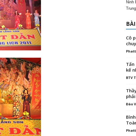
Ninh 
Trung
BÀI
Cô p
chuy
Phatt
Tấn 
kế n
BTV 
Thầy
phải
Đào V
Bình
Toà
Phatt