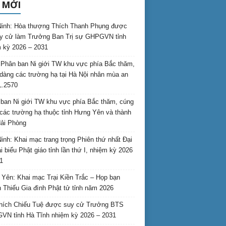
 MỚI
inh: Hòa thượng Thích Thanh Phụng được
uy cử làm Trưởng Ban Trị sự GHPGVN tỉnh
 kỳ 2026 – 2031
Phân ban Ni giới TW khu vực phía Bắc thăm,
dàng các trường hạ tại Hà Nội nhân mùa an
L.2570
ban Ni giới TW khu vực phía Bắc thăm, cúng
các trường hạ thuộc tỉnh Hưng Yên và thành
ải Phòng
inh: Khai mạc trang trọng Phiên thứ nhất Đại
ại biểu Phật giáo tỉnh lần thứ I, nhiệm kỳ 2026
1
Yên: Khai mạc Trại Kiền Trắc – Họp bạn
 Thiếu Gia đình Phật tử tỉnh năm 2026
hích Chiếu Tuệ được suy cử Trưởng BTS
N tỉnh Hà Tĩnh nhiệm kỳ 2026 – 2031