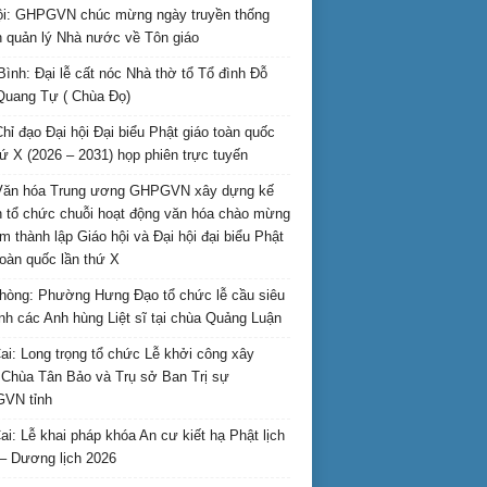
i: GHPGVN chúc mừng ngày truyền thống
 quản lý Nhà nước về Tôn giáo
Bình: Đại lễ cất nóc Nhà thờ tổ Tổ đình Đỗ
Quang Tự ( Chùa Đọ)
hỉ đạo Đại hội Đại biểu Phật giáo toàn quốc
hứ X (2026 – 2031) họp phiên trực tuyến
Văn hóa Trung ương GHPGVN xây dựng kế
 tổ chức chuỗi hoạt động văn hóa chào mừng
m thành lập Giáo hội và Đại hội đại biểu Phật
toàn quốc lần thứ X
hòng: Phường Hưng Đạo tổ chức lễ cầu siêu
inh các Anh hùng Liệt sĩ tại chùa Quảng Luận
ai: Long trọng tổ chức Lễ khởi công xây
Chùa Tân Bảo và Trụ sở Ban Trị sự
VN tỉnh
ai: Lễ khai pháp khóa An cư kiết hạ Phật lịch
– Dương lịch 2026