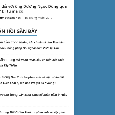
 đổi với ông Dương Ngọc Dũng qua
“ Đi tu mà có...
uvietnam.net
-
15 Tháng Mười, 2019
N HỒI GẦN ĐÂY
ên Cần
trong
Không khí chuẩn bị cho Tọa đàm
học Hoằng pháp Hải ngoại năm 2025 tại Huế
Minh
trong
Mở tranh Phật, cầu an trên bảo tháp
la Tây Thiên
trong
o
Báo Tuổi trẻ phản ảnh về việc phần đất
ổ Giác Lâm bị rao bán với giá 60 tỉ đồng?
trong
truong
Vãn cảnh chùa cổ ngàn năm ở Triều
trong
truong
Báo Tuổi trẻ phản ảnh về việc phần