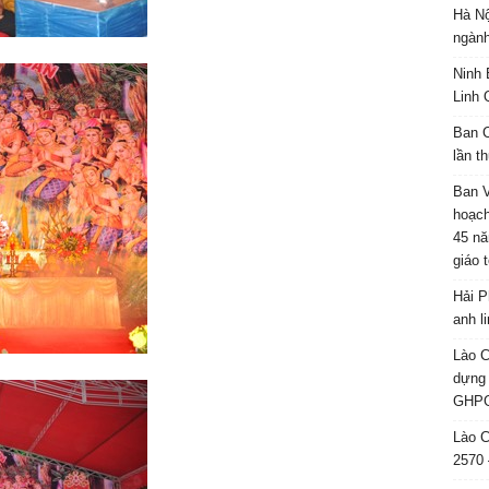
Hà Nộ
ngành
Ninh 
Linh 
Ban C
lần t
Ban 
hoạch
45 nă
giáo 
Hải P
anh l
Lào C
dựng 
GHPG
Lào C
2570 