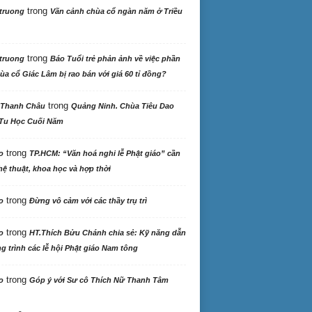
trong
truong
Vãn cảnh chùa cổ ngàn năm ở Triều
trong
truong
Báo Tuổi trẻ phản ảnh về việc phần
ùa cổ Giác Lâm bị rao bán với giá 60 tỉ đồng?
trong
 Thanh Châu
Quảng Ninh. Chùa Tiêu Dao
Tu Học Cuối Năm
trong
o
TP.HCM: “Văn hoá nghi lễ Phật giáo” cần
ệ thuật, khoa học và hợp thời
trong
o
Đừng vô cảm với các thầy trụ trì
trong
o
HT.Thích Bửu Chánh chia sẻ: Kỹ năng dẫn
 trình các lễ hội Phật giáo Nam tông
trong
o
Góp ý với Sư cô Thích Nữ Thanh Tâm