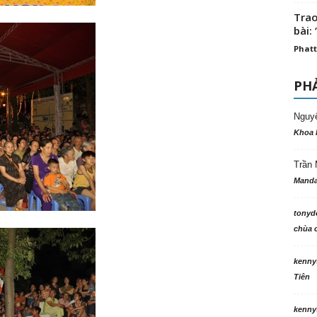
Trao
bài: 
Phatt
PHẢ
Nguy
Khoa 
Trần 
Manda
tonyd
chùa c
kenny
Tiên
kenny