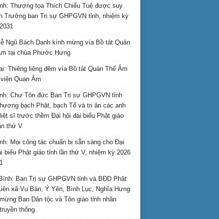
nh: Thượng tọa Thích Chiếu Tuệ được suy
n Trưởng ban Trị sự GHPGVN tỉnh, nhiệm kỳ
2031
ễ Ngũ Bách Danh kính mừng vía Bồ tát Quán
Âm tại chùa Phước Hưng
ai: Thiêng liêng đêm vía Bồ tát Quán Thế Âm
i viện Quan Âm
nh: Chư Tôn đức Ban Trị sự GHPGVN tỉnh
hương bạch Phật, bạch Tổ và tri ân các anh
liệt sĩ trước thềm Đại hội đại biểu Phật giáo
lần thứ V
nh: Mọi công tác chuẩn bị sẵn sàng cho Đại
ại biểu Phật giáo tỉnh lần thứ V, nhiệm kỳ 2026
1
Bình: Ban Trị sự GHPGVN tỉnh và BĐD Phật
Liên xã Vụ Bản, Ý Yên, Bình Lục, Nghĩa Hưng
mừng Ban Dân tộc và Tôn giáo tỉnh nhân
truyền thống