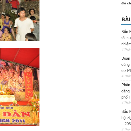
đất ch
BÀI
Bắc N
tái s
nhiệm
4 Thá
Đoàn 
cúng 
cư P
4 Thá
Phân 
dàng 
phố H
4 Thá
Bắc N
hội đ
– 203
3 Thá