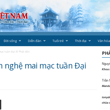
Đời sống
Diễn đàn
Tuổi trẻ
Thời đại
Văn hóa
ạc tuần Đại lễ Phật đản
PHẢ
n nghệ mai mạc tuần Đại
Nguy
Khoa 
Trần 
Manda
tonyd
chùa c