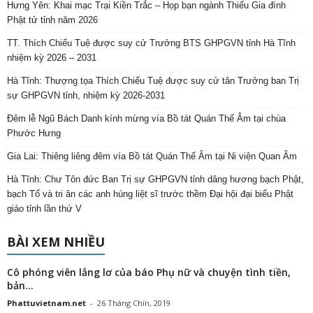
Hưng Yên: Khai mạc Trại Kiền Trắc – Họp bạn ngành Thiếu Gia đình
Phật tử tỉnh năm 2026
TT. Thích Chiếu Tuệ được suy cử Trưởng BTS GHPGVN tỉnh Hà Tĩnh
nhiệm kỳ 2026 – 2031
Hà Tĩnh: Thượng tọa Thích Chiếu Tuệ được suy cử tân Trưởng ban Trị
sự GHPGVN tỉnh, nhiệm kỳ 2026-2031
Đêm lễ Ngũ Bách Danh kính mừng vía Bồ tát Quán Thế Âm tại chùa
Phước Hưng
Gia Lai: Thiêng liêng đêm vía Bồ tát Quán Thế Âm tại Ni viện Quan Âm
Hà Tĩnh: Chư Tôn đức Ban Trị sự GHPGVN tỉnh dâng hương bạch Phật,
bạch Tổ và tri ân các anh hùng liệt sĩ trước thềm Đại hội đại biểu Phật
giáo tỉnh lần thứ V
BÀI XEM NHIỀU
Cô phóng viên lẳng lơ của báo Phụ nữ và chuyện tình tiền,
bản...
Phattuvietnam.net
-
26 Tháng Chín, 2019