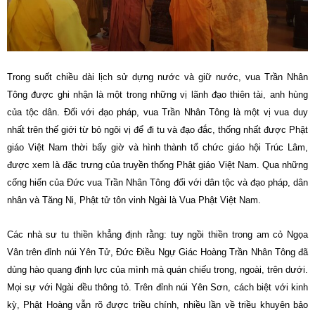
Trong suốt chiều dài lịch sử dựng nước và giữ nước, vua Trần Nhân
Tông được ghi nhận là một trong những vị lãnh đạo thiên tài, anh hùng
của tộc dân. Đối với đạo pháp, vua Trần Nhân Tông là một vị vua duy
nhất trên thế giới từ bỏ ngôi vị để đi tu và đạo đắc, thống nhất được Phật
giáo Việt Nam thời bấy giờ và hình thành tổ chức giáo hội Trúc Lâm,
được xem là đặc trưng của truyền thống Phật giáo Việt Nam. Qua những
cống hiến của Đức vua Trần Nhân Tông đối với dân tộc và đạo pháp, dân
nhân và Tăng Ni, Phật tử tôn vinh Ngài là Vua Phật Việt Nam.
Các nhà sư tu thiền khẳng định rằng: tuy ngồi thiền trong am cỏ Ngọa
Vân trên đỉnh núi Yên Tử, Đức Điều Ngự Giác Hoàng Trần Nhân Tông đã
dùng hào quang định lực của mình mà quán chiếu trong, ngoài, trên dưới.
Mọi sự với Ngài đều thông tỏ. Trên đỉnh núi Yên Sơn, cách biệt với kinh
kỳ, Phật Hoàng vẫn rõ được triều chính, nhiều lần về triều khuyên bảo