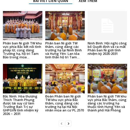
BÀI VIẾT LIÊN QUAN
XEM THÊM
Phân ban Ni giới TW khu
Phân ban Ni giới TW
Ninh Bình: Hội nghị công
vực phía Bắc kết nối tình
thăm, cúng dàng các
bố Quyết định và ra mắt
pháp lữ, cúng dàng
trường hạ tại Ninh Bình
Phân ban Ni giới tỉnh
Trường hạ, hộ trì Tam
và Hưng Yên: Lan tỏa
nhiệm kỳ 2026-2031
Bảo trong mùa...
tinh thần hộ trì Tam...
Bắc Ninh: Hòa thượng
Đoàn Phân ban Ni giới
Phân ban Ni giới TW khu
Thích Thanh Phụng
TW khu vực phía Bắc
vực phía Bắc thăm, cúng
được tái suy cử làm
thăm, cúng dàng các
dàng các trường hạ
Trưởng Ban Trị sự
trường hạ tại Hà Nội
thuộc tỉnh Hưng Yên và
GHPGVN tỉnh nhiệm kỳ
nhân mùa an cư PL.2570
thành phố Hải Phòng
2026 – 2031