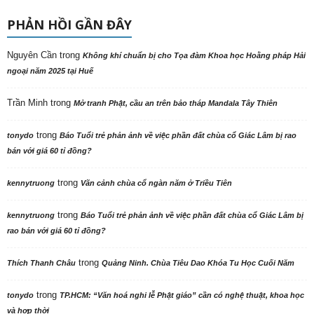
PHẢN HỒI GẦN ĐÂY
Nguyên Cần
trong
Không khí chuẩn bị cho Tọa đàm Khoa học Hoằng pháp Hải
ngoại năm 2025 tại Huế
Trần Minh
trong
Mở tranh Phật, cầu an trên bảo tháp Mandala Tây Thiên
trong
tonydo
Báo Tuổi trẻ phản ảnh về việc phần đất chùa cổ Giác Lâm bị rao
bán với giá 60 tỉ đồng?
trong
kennytruong
Vãn cảnh chùa cổ ngàn năm ở Triều Tiên
trong
kennytruong
Báo Tuổi trẻ phản ảnh về việc phần đất chùa cổ Giác Lâm bị
rao bán với giá 60 tỉ đồng?
trong
Thích Thanh Châu
Quảng Ninh. Chùa Tiêu Dao Khóa Tu Học Cuối Năm
trong
tonydo
TP.HCM: “Văn hoá nghi lễ Phật giáo” cần có nghệ thuật, khoa học
và hợp thời