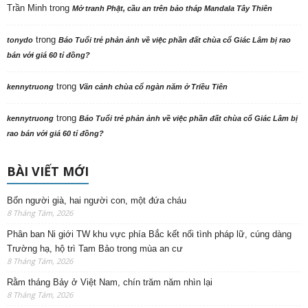
Trần Minh
trong
Mở tranh Phật, cầu an trên bảo tháp Mandala Tây Thiên
trong
tonydo
Báo Tuổi trẻ phản ảnh về việc phần đất chùa cổ Giác Lâm bị rao
bán với giá 60 tỉ đồng?
trong
kennytruong
Vãn cảnh chùa cổ ngàn năm ở Triều Tiên
trong
kennytruong
Báo Tuổi trẻ phản ảnh về việc phần đất chùa cổ Giác Lâm bị
rao bán với giá 60 tỉ đồng?
BÀI VIẾT MỚI
Bốn người già, hai người con, một đứa cháu
8 Tháng Tám, 2026
Phân ban Ni giới TW khu vực phía Bắc kết nối tình pháp lữ, cúng dàng
Trường hạ, hộ trì Tam Bảo trong mùa an cư
8 Tháng Tám, 2026
Rằm tháng Bảy ở Việt Nam, chín trăm năm nhìn lại
8 Tháng Tám, 2026