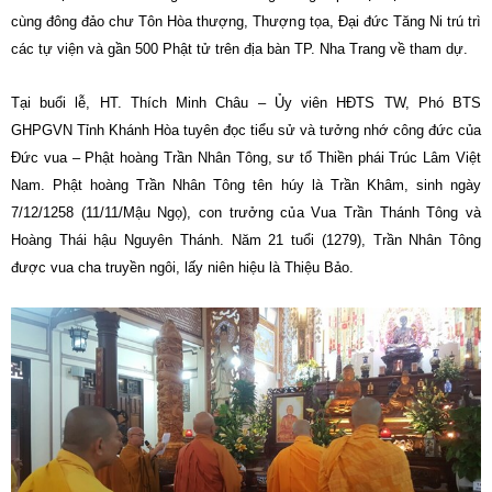
cùng đông đảo chư Tôn Hòa thượng, Thượng tọa, Đại đức Tăng Ni trú trì
các tự viện và gần 500 Phật tử trên địa bàn TP. Nha Trang về tham dự.
Tại buổi lễ, HT. Thích Minh Châu – Ủy viên HĐTS TW, Phó BTS
GHPGVN Tỉnh Khánh Hòa tuyên đọc tiểu sử và tưởng nhớ công đức của
Đức vua – Phật hoàng Trần Nhân Tông, sư tổ Thiền phái Trúc Lâm Việt
Nam. Phật hoàng Trần Nhân Tông tên húy là Trần Khâm, sinh ngày
7/12/1258 (11/11/Mậu Ngọ), con trưởng của Vua Trần Thánh Tông và
Hoàng Thái hậu Nguyên Thánh. Năm 21 tuổi (1279), Trần Nhân Tông
được vua cha truyền ngôi, lấy niên hiệu là Thiệu Bảo.