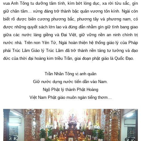
vua Anh Tông tu dưỡng tâm tính, kìm bớt lòng dục, xa rời tửu sắc, gìn
giữ chân tâm… xứng đáng trở thành bậc quân vương tôn kính. Ngài còn
biết rõ được biên cương phương bắc, phương tây và phương nam, có
được những quyết sách lớn lao và đúng đắn nhằm gìn giữ tình bang giao
giữa các nước láng giềng và Đại Việt, giữ vững nền an ninh chính trị
nước nhà. Trên non Yên Tử, Ngài hoàn thiện hệ thống giáo lý của Pháp
phái Trúc Lâm Giáo lý Trúc Lâm đã trở thành nền tảng tư tưởng và đạo
đức của thời đại hoàng kim triều Trần, giai đoạn phật giáo là Quốc Đạo.
Trần Nhân Tông vị anh quân
Giữ nước dựng nước tiến dần vào Nam.
Ngộ Phật lý thành Phật Hoàng
Việt Nam Phật giáo muôn ngàn tiếng thơm…