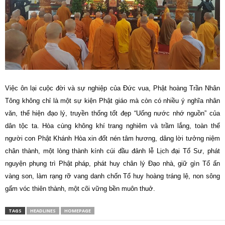
Việc ôn lại cuộc đời và sự nghiệp của Đức vua, Phật hoàng Trần Nhân
Tông không chỉ là một sự kiện Phật giáo mà còn có nhiều ý nghĩa nhân
văn, thể hiện đạo lý, truyền thống tốt đẹp “Uống nước nhớ nguồn” của
dân tộc ta. Hòa cùng không khí trang nghiêm và trầm lắng, toàn thể
người con Phật Khánh Hòa xin đốt nén tâm hương, dâng lời tưởng niệm
chân thành, một lòng thành kính cúi đầu đảnh lễ Lịch đại Tổ Sư, phát
nguyện phụng trì Phật pháp, phát huy chân lý Đạo nhà, giữ gìn Tổ ấn
vàng son, làm rạng rỡ vang danh chốn Tổ huy hoàng tráng lệ, non sông
gấm vóc thiên thành, một cõi vững bền muôn thuở.
TAGS
HEADLINES
HOMEPAGE