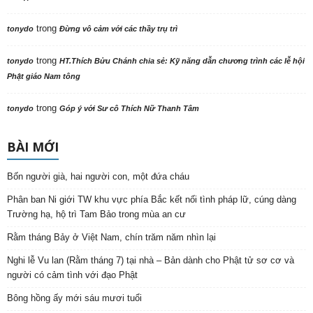
trong
tonydo
Đừng vô cảm với các thầy trụ trì
trong
tonydo
HT.Thích Bửu Chánh chia sẻ: Kỹ năng dẫn chương trình các lễ hội
Phật giáo Nam tông
trong
tonydo
Góp ý với Sư cô Thích Nữ Thanh Tâm
BÀI MỚI
Bốn người già, hai người con, một đứa cháu
Phân ban Ni giới TW khu vực phía Bắc kết nối tình pháp lữ, cúng dàng
Trường hạ, hộ trì Tam Bảo trong mùa an cư
Rằm tháng Bảy ở Việt Nam, chín trăm năm nhìn lại
Nghi lễ Vu lan (Rằm tháng 7) tại nhà – Bản dành cho Phật tử sơ cơ và
người có cảm tình với đạo Phật
Bông hồng ấy mới sáu mươi tuổi