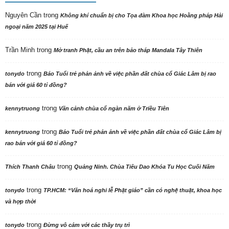
Nguyên Cần
trong
Không khí chuẩn bị cho Tọa đàm Khoa học Hoằng pháp Hải
ngoại năm 2025 tại Huế
Trần Minh
trong
Mở tranh Phật, cầu an trên bảo tháp Mandala Tây Thiên
trong
tonydo
Báo Tuổi trẻ phản ảnh về việc phần đất chùa cổ Giác Lâm bị rao
bán với giá 60 tỉ đồng?
trong
kennytruong
Vãn cảnh chùa cổ ngàn năm ở Triều Tiên
trong
kennytruong
Báo Tuổi trẻ phản ảnh về việc phần đất chùa cổ Giác Lâm bị
rao bán với giá 60 tỉ đồng?
trong
Thích Thanh Châu
Quảng Ninh. Chùa Tiêu Dao Khóa Tu Học Cuối Năm
trong
tonydo
TP.HCM: “Văn hoá nghi lễ Phật giáo” cần có nghệ thuật, khoa học
và hợp thời
trong
tonydo
Đừng vô cảm với các thầy trụ trì