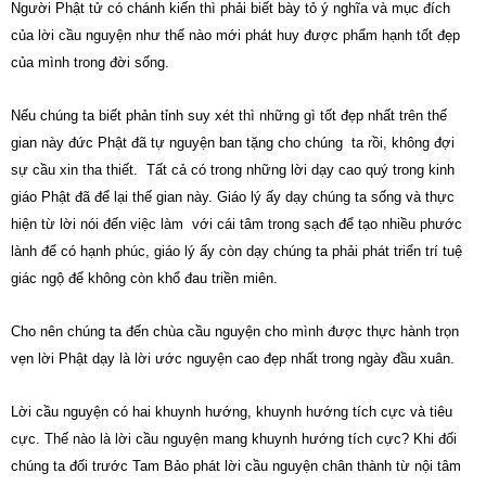
Người Phật tử có chánh kiến thì phải biết bày tỏ ý nghĩa và mục đích
của lời cầu nguyện như thế nào mới phát huy được phẩm hạnh tốt đẹp
của mình trong đời sống.
Nếu chúng ta biết phản tỉnh suy xét thì những gì tốt đẹp nhất trên thế
gian này đức Phật đã tự nguyện ban tặng cho chúng ta rồi, không đợi
sự cầu xin tha thiết. Tất cả có trong những lời dạy cao quý trong kinh
giáo Phật đã để lại thế gian này. Giáo lý ấy dạy chúng ta sống và thực
hiện từ lời nói đến việc làm với cái tâm trong sạch để tạo nhiều phước
lành để có hạnh phúc, giáo lý ấy còn dạy chúng ta phải phát triển trí tuệ
giác ngộ để không còn khổ đau triền miên.
Cho nên chúng ta đến chùa cầu nguyện cho mình được thực hành trọn
vẹn lời Phật dạy là lời ước nguyện cao đẹp nhất trong ngày đầu xuân.
Lời cầu nguyện có hai khuynh hướng, khuynh hướng tích cực và tiêu
cực. Thế nào là lời cầu nguyện mang khuynh hướng tích cực? Khi đối
chúng ta đối trước Tam Bảo phát lời cầu nguyện chân thành từ nội tâm