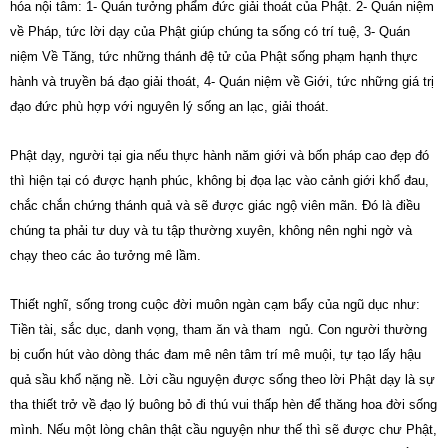
hóa nội tâm: 1- Quán tưởng phẩm đức giải thoát của Phật. 2- Quán niệm
về Pháp, tức lời dạy của Phật giúp chúng ta sống có trí tuệ, 3- Quán
niệm Về Tăng, tức những thánh đệ tử của Phật sống phạm hạnh thực
hành và truyền bá đạo giải thoát, 4- Quán niệm về Giới, tức những giá trị
đạo đức phù hợp với nguyên lý sống an lạc, giải thoát.
Phật dạy, người tại gia nếu thực hành năm giới và bốn pháp cao đẹp đó
thì hiện tại có được hạnh phúc, không bị đọa lạc vào cảnh giới khổ đau,
chắc chắn chứng thánh quả và sẽ được giác ngộ viên mãn. Đó là điều
chúng ta phải tư duy và tu tập thường xuyên, không nên nghi ngờ và
chạy theo các ảo tưởng mê lầm.
Thiết nghĩ, sống trong cuộc đời muôn ngàn cạm bẩy của ngũ dục như:
Tiền tài, sắc dục, danh vọng, tham ăn và tham ngủ. Con người thường
bị cuốn hút vào dòng thác đam mê nên tâm trí mê muội, tự tạo lấy hậu
quả sầu khổ nặng nề. Lời cầu nguyện được sống theo lời Phật dạy là sự
tha thiết trở về đạo lý buông bỏ đi thú vui thấp hèn để thăng hoa đời sống
mình. Nếu một lòng chân thật cầu nguyện như thế thì sẽ được chư Phật,