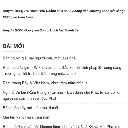
trong
tonydo
HT.Thích Bửu Chánh chia sẻ: Kỹ năng dẫn chương trình các lễ hội
Phật giáo Nam tông
trong
tonydo
Góp ý với Sư cô Thích Nữ Thanh Tâm
BÀI MỚI
Bốn người già, hai người con, một đứa cháu
Phân ban Ni giới TW khu vực phía Bắc kết nối tình pháp lữ, cúng dàng
Trường hạ, hộ trì Tam Bảo trong mùa an cư
Rằm tháng Bảy ở Việt Nam, chín trăm năm nhìn lại
Nghi lễ Vu lan (Rằm tháng 7) tại nhà – Bản dành cho Phật tử sơ cơ và
người có cảm tình với đạo Phật
Bông hồng ấy mới sáu mươi tuổi
Mũi tên và lời hứa trăm năm
Bốn chỗ đứng và một khoảng lặng: nhìn về Lý Nhã Kỳ và Mai Phương