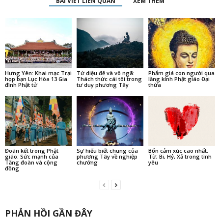
BÀI VIẾT LIÊN QUAN
XEM THÊM
Hưng Yên: Khai mạc Trại
Tứ diệu đế và vô ngã:
Phẩm giá con người qua
họp bạn Lục Hòa 13 Gia
Thách thức cái tôi trong
lăng kính Phật giáo Đại
đình Phật tử
tư duy phương Tây
thừa
Đoàn kết trong Phật
Sự hiểu biết chung của
Bốn cảm xúc cao nhất:
giáo: Sức mạnh của
phương Tây về nghiệp
Từ, Bi, Hỷ, Xả trong tình
Tăng đoàn và cộng
chướng
yêu
đồng
PHẢN HỒI GẦN ĐÂY