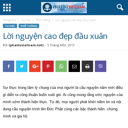
Trang chủ
Tu học
Phổ thông
Lời nguyện cao đẹp đầu xuân
TU HỌC
PHỔ THÔNG
Lời nguyện cao đẹp đầu xuân
Bởi
(phattuvietnam.net)
-
5 Tháng Một, 2013
Sự thực trong tâm lý chung của mọi người là cầu nguyện năm mới điều
gì diễn ra cũng thuận buồn xuôi gió. Ai cũng mong rằng ước nguyện của
mình sớm thành hiện thực. Từ đó, mọi người phát khởi niềm tin và nội
dung cầu nguyện trình lên Đức Phật cùng các bậc thánh hiền chứng
minh và gia hộ.