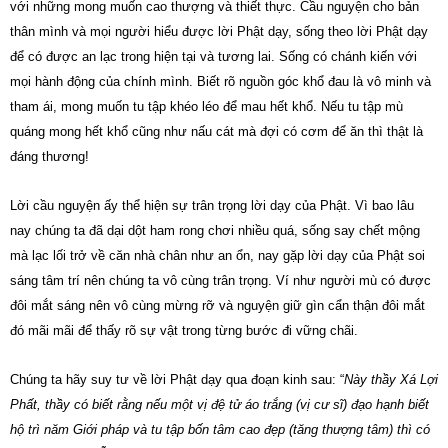
với những mong muốn cao thượng và thiết thực. Cầu nguyện cho bản
thân mình và mọi người hiểu được lời Phật dạy, sống theo lời Phật dạy
để có được an lạc trong hiện tại và tương lai. Sống có chánh kiến với
mọi hành động của chính mình. Biết rõ nguồn góc khổ đau là vô minh và
tham ái, mong muốn tu tập khéo léo để mau hết khổ. Nếu tu tập mù
quáng mong hết khổ cũng như nấu cát mà đợi có cơm để ăn thì thật là
đáng thương!
Lời cầu nguyện ấy thể hiện sự trân trọng lời dạy của Phật. Vì bao lâu
nay chúng ta đã dại dột ham rong chơi nhiều quá, sống say chết mộng
mà lạc lối trở về căn nhà chân như an ổn, nay gặp lời dạy của Phật soi
sáng tâm trí nên chúng ta vô cùng trân trọng. Ví như người mù có được
đôi mắt sáng nên vô cùng mừng rỡ và nguyện giữ gìn cẩn thận đôi mắt
đó mãi mãi để thấy rõ sự vật trong từng bước đi vững chãi.
Chúng ta hãy suy tư về lời Phật dạy qua đoạn kinh sau: “
Này thầy Xá Lợi
Phất, thầy có biết rằng nếu một vị đệ tử áo trắng (vị cư sĩ) đạo hạnh biết
hộ trì năm Giới pháp và tu tập bốn tâm cao đẹp (tăng thượng tâm) thì có