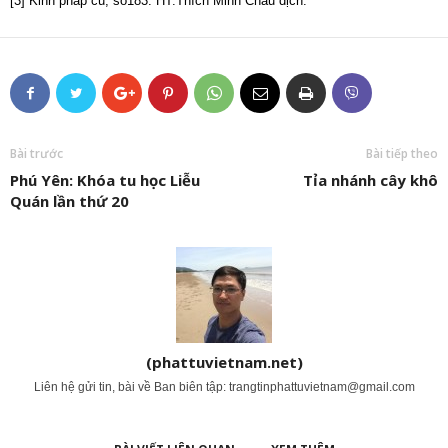
[3] Kinh pháp cú, số183. HT.Thích Minh Châu dịch.
Bài trước
Bài tiếp theo
Phú Yên: Khóa tu học Liễu
Tỉa nhánh cây khô
Quán lần thứ 20
(phattuvietnam.net)
Liên hệ gửi tin, bài về Ban biên tập:
trangtinphattuvietnam@gmail.com