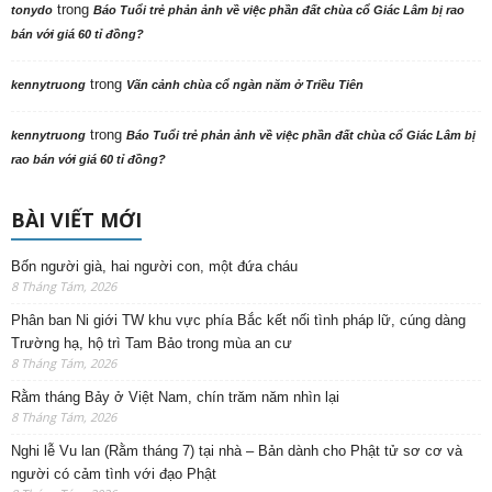
trong
tonydo
Báo Tuổi trẻ phản ảnh về việc phần đất chùa cổ Giác Lâm bị rao
bán với giá 60 tỉ đồng?
trong
kennytruong
Vãn cảnh chùa cổ ngàn năm ở Triều Tiên
trong
kennytruong
Báo Tuổi trẻ phản ảnh về việc phần đất chùa cổ Giác Lâm bị
rao bán với giá 60 tỉ đồng?
BÀI VIẾT MỚI
Bốn người già, hai người con, một đứa cháu
8 Tháng Tám, 2026
Phân ban Ni giới TW khu vực phía Bắc kết nối tình pháp lữ, cúng dàng
Trường hạ, hộ trì Tam Bảo trong mùa an cư
8 Tháng Tám, 2026
Rằm tháng Bảy ở Việt Nam, chín trăm năm nhìn lại
8 Tháng Tám, 2026
Nghi lễ Vu lan (Rằm tháng 7) tại nhà – Bản dành cho Phật tử sơ cơ và
người có cảm tình với đạo Phật