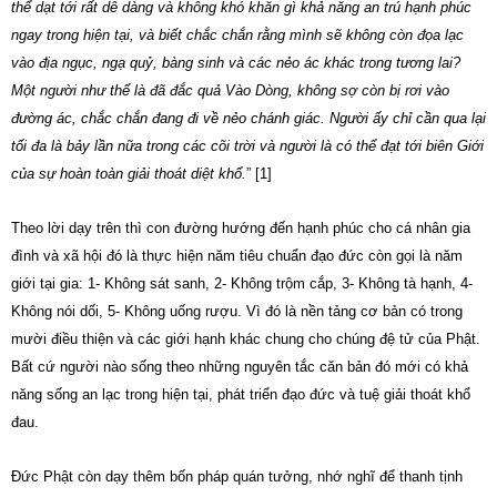
thể dạt tới rất dễ dàng và không khó khăn gì khả năng an trú hạnh phúc
ngay trong hiện tại, và biết chắc chắn rằng mình sẽ không còn đọa lạc
vào địa ngục, ngạ quỷ, bàng sinh và các nẻo ác khác trong tương lai?
Một người như thế là đã đắc quả Vào Dòng, không sợ còn bị rơi vào
đường ác, chắc chắn đang đi về nẻo chánh giác. Người ấy chỉ cần qua lại
tối đa là bảy lần nữa trong các cõi trời và người là có thể đạt tới biên Giới
của sự hoàn toàn giải thoát diệt khổ.
” [1]
Theo lời dạy trên thì con đường hướng đến hạnh phúc cho cá nhân gia
đình và xã hội đó là thực hiện năm tiêu chuẩn đạo đức còn gọi là năm
giới tại gia: 1- Không sát sanh, 2- Không trộm cắp, 3- Không tà hạnh, 4-
Không nói dối, 5- Không uống rượu. Vì đó là nền tảng cơ bản có trong
mười điều thiện và các giới hạnh khác chung cho chúng đệ tử của Phật.
Bất cứ người nào sống theo những nguyên tắc căn bản đó mới có khả
năng sống an lạc trong hiện tại, phát triển đạo đức và tuệ giải thoát khổ
đau.
Đức Phật còn dạy thêm bốn pháp quán tưởng, nhớ nghĩ để thanh tịnh