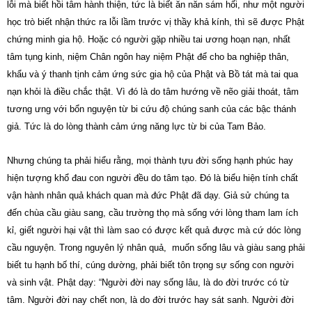
lỗi mà biết hồi tâm hành thiện, tức là biết ăn năn sám hối, như một người
học trò biết nhận thức ra lỗi lầm trước vị thầy khả kính, thì sẽ được Phật
chứng minh gia hộ. Hoặc có người gặp nhiều tai ương hoạn nạn, nhất
tâm tụng kinh, niệm Chân ngôn hay niệm Phật để cho ba nghiệp thân,
khẩu và ý thanh tịnh cảm ứng sức gia hộ của Phật và Bồ tát mà tai qua
nạn khỏi là điều chắc thật. Vì đó là do tâm hướng về nẽo giải thoát, tâm
tương ưng với bổn nguyện từ bi cứu độ chúng sanh của các bậc thánh
giả. Tức là do lòng thành cảm ứng năng lực từ bi của Tam Bảo.
Nhưng chúng ta phải hiểu rằng, mọi thành tựu đời sống hạnh phúc hay
hiện tượng khổ đau con người đều do tâm tạo. Đó là biểu hiện tính chất
vận hành nhân quả khách quan mà đức Phật đã dạy. Giả sử chúng ta
đến chùa cầu giàu sang, cầu trường thọ mà sống với lòng tham lam ích
kỉ, giết người hại vật thì làm sao có được kết quả được mà cứ dóc lòng
cầu nguyện. Trong nguyên lý nhân quả, muốn sống lâu và giàu sang phải
biết tu hạnh bố thí, cúng dường, phải biết tôn trọng sự sống con người
và sinh vật. Phật dạy: “Người đời nay sống lâu, là do đời trước có từ
tâm. Người đời nay chết non, là do đời trước hay sát sanh. Người đời