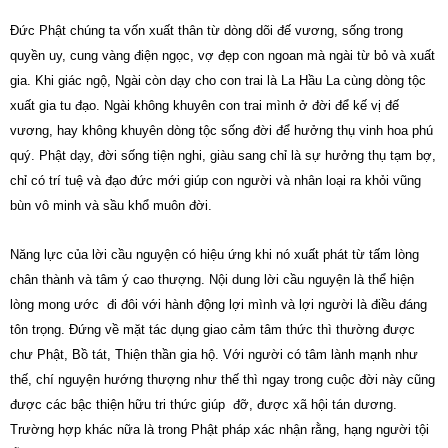
Đức Phật chúng ta vốn xuất thân từ dòng dõi đế vương, sống trong
quyền uy, cung vàng điện ngọc, vợ đẹp con ngoan mà ngài từ bỏ và xuất
gia. Khi giác ngộ, Ngài còn dạy cho con trai là La Hầu La cùng dòng tộc
xuất gia tu đạo. Ngài không khuyên con trai mình ở đời để kế vị đế
vương, hay không khuyên dòng tộc sống đời để hưởng thụ vinh hoa phú
quý. Phật dạy, đời sống tiện nghi, giàu sang chỉ là sự hưởng thụ tạm bợ,
chỉ có trí tuệ và đạo đức mới giúp con người và nhân loại ra khỏi vũng
bùn vô minh và sầu khổ muôn đời.
Năng lực của lời cầu nguyện có hiệu ứng khi nó xuất phát từ tấm lòng
chân thành và tâm ý cao thượng. Nội dung lời cầu nguyện là thể hiện
lòng mong ước đi đôi với hành động lợi mình và lợi người là điều đáng
tôn trọng. Đứng về mặt tác dụng giao cảm tâm thức thì thường được
chư Phật, Bồ tát, Thiện thần gia hộ. Với người có tâm lành mạnh như
thế, chí nguyện hướng thượng như thế thì ngay trong cuộc đời này cũng
được các bậc thiện hữu tri thức giúp đỡ, được xã hội tán dương.
Trường hợp khác nữa là trong Phật pháp xác nhận rằng, hạng người tội