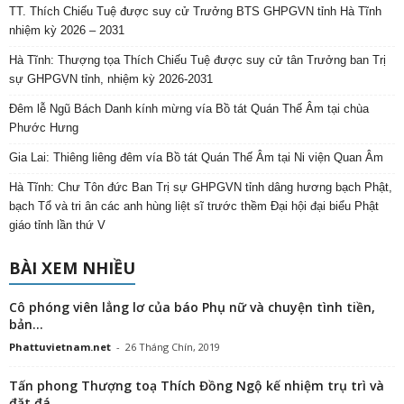
TT. Thích Chiếu Tuệ được suy cử Trưởng BTS GHPGVN tỉnh Hà Tĩnh
nhiệm kỳ 2026 – 2031
Hà Tĩnh: Thượng tọa Thích Chiếu Tuệ được suy cử tân Trưởng ban Trị
sự GHPGVN tỉnh, nhiệm kỳ 2026-2031
Đêm lễ Ngũ Bách Danh kính mừng vía Bồ tát Quán Thế Âm tại chùa
Phước Hưng
Gia Lai: Thiêng liêng đêm vía Bồ tát Quán Thế Âm tại Ni viện Quan Âm
Hà Tĩnh: Chư Tôn đức Ban Trị sự GHPGVN tỉnh dâng hương bạch Phật,
bạch Tổ và tri ân các anh hùng liệt sĩ trước thềm Đại hội đại biểu Phật
giáo tỉnh lần thứ V
BÀI XEM NHIỀU
Cô phóng viên lẳng lơ của báo Phụ nữ và chuyện tình tiền,
bản...
Phattuvietnam.net
-
26 Tháng Chín, 2019
Tấn phong Thượng toạ Thích Đồng Ngộ kế nhiệm trụ trì và
đặt đá...