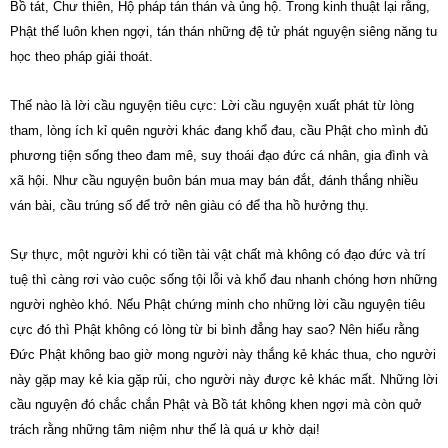
Bồ tát, Chư thiên, Hộ pháp tán thán và ủng hộ. Trong kinh thuật lại rằng,
Phật thế luôn khen ngợi, tán thán những đệ tử phát nguyện siêng năng tu
học theo pháp giải thoát.
Thế nào là lời cầu nguyện tiêu cực: Lời cầu nguyện xuất phát từ lòng
tham, lòng ích kỉ quên người khác đang khổ đau, cầu Phật cho mình đủ
phương tiện sống theo đam mê, suy thoái đạo đức cá nhân, gia đình và
xã hội. Như cầu nguyện buôn bán mua may bán đắt, đánh thắng nhiều
ván bài, cầu trúng số để trở nên giàu có để tha hồ hưởng thụ.
Sự thực, một người khi có tiền tài vật chất mà không có đạo đức và trí
tuệ thì càng rơi vào cuộc sống tội lỗi và khổ đau nhanh chóng hơn những
người nghèo khó. Nếu Phật chứng minh cho những lời cầu nguyện tiêu
cực đó thì Phật không có lòng từ bi bình đẳng hay sao? Nên hiểu rằng
Đức Phật không bao giờ mong người này thắng kẻ khác thua, cho người
này gặp may kẻ kia gặp rủi, cho người này được kẻ khác mất. Những lời
cầu nguyện đó chắc chắn Phật và Bồ tát không khen ngợi mà còn quở
trách rằng những tâm niệm như thế là quá ư khờ dại!