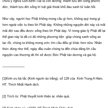
chứa ý nghĩa Giới-Định-Tuệ là con đường thành tựu đời sống phước
đức, thành tựu đời sống trí tuệ giải thoát khổ đau sanh tử luân hồi.
Như vậy, người học Phật không mong cầu gì hơn, không quý trọng gì
hơn ngoài việc tu theo lời Phật dạy. Không những nguyện đời này và mãi
mãi đời sau đều được sống theo lời Phật dạy. Vì trong giáo lý Phật để lại
thế gian này là đã có đủ những phương tiện giúp chúng sanh sống an
lạc rồi, chúng ta không mong ước tìm cầu điều gì khác hơn nữa. Nhận
thức đúng như thế, ngày đầu xuân chúng ta đến chùa dâng lời cầu
nguyện cao thượng đó thì sẽ được Đức Phật tán dương và gia hộ.
——————–
[1]Kinh ưu bà tắc (Kinh người áo trắng), số 128 của Kinh Trung A Hàm,
HT. Thích Nhất Hạnh dịch.
[2] Trích từ: Phật thuyết kinh thiện ác nhân quả.