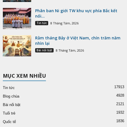
Phân ban Ni giới TW khu vực phía Bắc kết
nối...
Tin tức
8 Tháng Tám, 2026
Rằm tháng Bảy ở Việt Nam, chín trăm năm
nhìn lại
Bài nổi bật
8 Tháng Tám, 2026
MỤC XEM NHIỀU
17913
Tin tức
4928
Blog chùa
2121
Bài nổi bật
1932
Tuổi trẻ
1836
Quốc tế