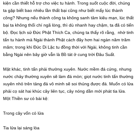
kiện cần thiết hỗ trợ cho việc tu hành. Trong suốt cuộc đời, chúng
ta gặp biết bao nhiêu lần thất bại cũng như biết mấy lúc thành
công? Nhưng nếu thành công ta không sanh tâm kiêu mạn, lúc thất
bại ta không thối chí ngã lòng, thì dù nhanh hay chậm, ta đã có tiến
bộ. Đọc lịch sử Đức Phật Thích Ca, chúng ta thấy rõ rằng, nhờ tinh
tấn tu hành mà Ngài thành Phật cách đây hơn hai ngàn năm trăm
măm; trong khi Đức Di Lặc tu đồng thời với Ngài, không tinh cần
bằng Ngài nên bây giờ vẫn là Bồ tát ở cung trời Đâu Suất.
Mặt khác, tinh tấn phải thường xuyên. Nước mềm đá cứng, nhưng
nước chảy thường xuyên sẽ làm đá mòn; giọt nước tinh tấn thường
xuyên nhỏ trên tảng đá vô minh sẽ soi thủng được đá. Muốn có lửa
phải cọ sát hai khúc cây liên tục, cây nóng dần mới phát tia lửa.
Một Thiền sư có bài kệ:
Trong cây vốn có lửa
Tia lửa lại sáng lòa