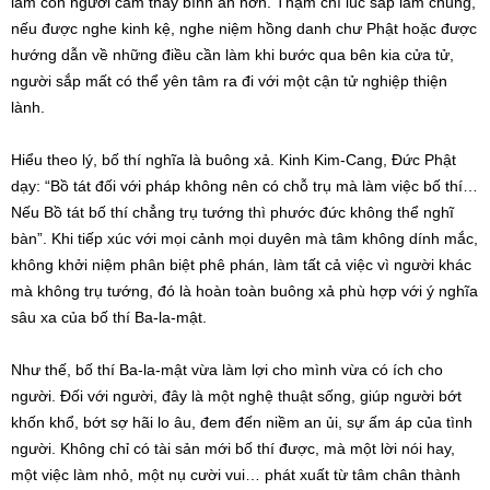
làm con người cảm thấy bình an hơn. Thậm chí lúc sắp lâm chung,
nếu được nghe kinh kệ, nghe niệm hồng danh chư Phật hoặc được
hướng dẫn về những điều cần làm khi bước qua bên kia cửa tử,
người sắp mất có thể yên tâm ra đi với một cận tử nghiệp thiện
lành.
Hiểu theo lý, bố thí nghĩa là buông xả. Kinh Kim-Cang, Đức Phật
dạy: “Bồ tát đối với pháp không nên có chỗ trụ mà làm việc bố thí…
Nếu Bồ tát bố thí chẳng trụ tướng thì phước đức không thể nghĩ
bàn”. Khi tiếp xúc với mọi cảnh mọi duyên mà tâm không dính mắc,
không khởi niệm phân biệt phê phán, làm tất cả việc vì người khác
mà không trụ tướng, đó là hoàn toàn buông xả phù hợp với ý nghĩa
sâu xa của bố thí Ba-la-mật.
Như thế, bố thí Ba-la-mật vừa làm lợi cho mình vừa có ích cho
người. Đối với người, đây là một nghệ thuật sống, giúp người bớt
khốn khổ, bớt sợ hãi lo âu, đem đến niềm an ủi, sự ấm áp của tình
người. Không chỉ có tài sản mới bố thí được, mà một lời nói hay,
một việc làm nhỏ, một nụ cười vui… phát xuất từ tâm chân thành