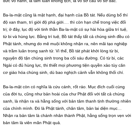
đức vô hành, là tam luân không tịch, là vô sở cầu vô sở đắc.
Ba-la-mật cũng là mật hạnh, đại hạnh của Bồ tát. Nếu dùng bố thí
độ xan tham, trì giới độ phá giới…. thì còn hạn chế trong việc đối
trị; ở đây, lục độ với tinh thần Ba-la-mật có sự hài hòa giữa trí tuệ,
từ bi và hùng lực. Bằng trí tuệ, Bồ tát thấy tất cả chúng sinh đều có
Phật tánh, nhưng do mê muội không nhận ra, nên mãi tạo nghiệp
và trầm luân trong sanh tử. Vì thế, Bồ tát phát khởi lòng từ bi,
nguyện độ tận chúng sinh trong ba cõi sáu đường. Có từ bi, các
Ngài có đủ hùng lực, thi thiết mọi phương tiện quyền xảo tùy căn
cơ giáo hóa chúng sinh, dù bao nghịch cảnh vẫn không thối chí.
Ba-la-mật còn có nghĩa là cứu cánh, rốt ráo. Mục đích cuối cùng
của đời tu, cũng như bản hoài của chư Phật đối với tất cả chúng
sanh, là nhận ra và hằng sống với bản tâm thanh tịnh thường nhiên
của chính mình. Đó là Phật tánh, chân tâm, bản lai diện mục…
Nhận ra bản tâm là chánh nhân thành Phật, hằng sống trọn vẹn với
bản tâm là viên mãn Phật quả.