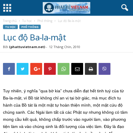
Trang chủ
Tu học
Phổ thông
Lục độ Ba-la-mật
TU HỌC
PHỔ THÔNG
Lục độ Ba-la-mật
Bởi
(phattuvietnam.net)
-
12 Tháng Chín, 2010
Tuy nhiên, ý nghĩa “qua bờ kia” chưa diễn đạt hết tinh tuý của từ
Ba-la-mật, vì Bồ tát không chỉ an vị tại bờ giác, mà mục đích tu
hành của Bồ tát là một mặt tự hoàn thiện mình, một mặt cứu độ
chúng sanh. Các Ngài làm tất cả các Phật sự nhưng không có tâm
mong cầu kết quả, không chấp trước vào người làm, vào phương
tiện làm và vào chúng sinh là đối tượng của việc làm. Đây là đạo