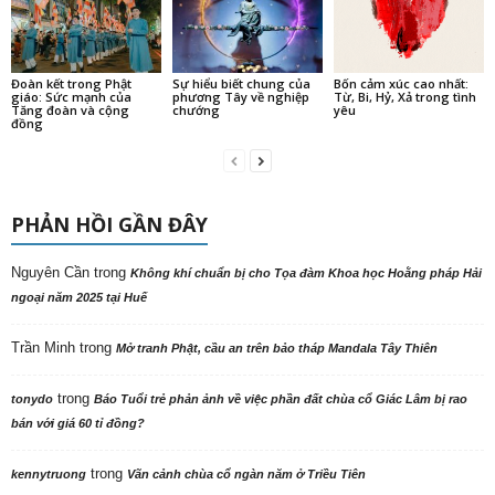
Đoàn kết trong Phật
Sự hiểu biết chung của
Bốn cảm xúc cao nhất:
giáo: Sức mạnh của
phương Tây về nghiệp
Từ, Bi, Hỷ, Xả trong tình
Tăng đoàn và cộng
chướng
yêu
đồng
PHẢN HỒI GẦN ĐÂY
Nguyên Cần
trong
Không khí chuẩn bị cho Tọa đàm Khoa học Hoằng pháp Hải
ngoại năm 2025 tại Huế
Trần Minh
trong
Mở tranh Phật, cầu an trên bảo tháp Mandala Tây Thiên
trong
tonydo
Báo Tuổi trẻ phản ảnh về việc phần đất chùa cổ Giác Lâm bị rao
bán với giá 60 tỉ đồng?
trong
kennytruong
Vãn cảnh chùa cổ ngàn năm ở Triều Tiên