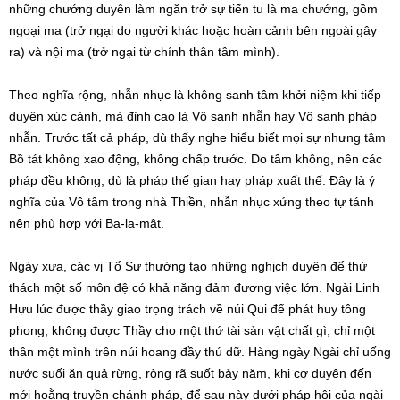
những chướng duyên làm ngăn trở sự tiến tu là ma chướng, gồm
ngoại ma (trở ngại do người khác hoặc hoàn cảnh bên ngoài gây
ra) và nội ma (trở ngại từ chính thân tâm mình).
Theo nghĩa rộng, nhẫn nhục là không sanh tâm khởi niệm khi tiếp
duyên xúc cảnh, mà đỉnh cao là Vô sanh nhẫn hay Vô sanh pháp
nhẫn. Trước tất cả pháp, dù thấy nghe hiểu biết mọi sự nhưng tâm
Bồ tát không xao động, không chấp trước. Do tâm không, nên các
pháp đều không, dù là pháp thế gian hay pháp xuất thế. Đây là ý
nghĩa của Vô tâm trong nhà Thiền, nhẫn nhục xứng theo tự tánh
nên phù hợp với Ba-la-mật.
Ngày xưa, các vị Tổ Sư thường tạo những nghịch duyên để thử
thách một số môn đệ có khả năng đảm đương việc lớn. Ngài Linh
Hựu lúc được thầy giao trọng trách về núi Qui để phát huy tông
phong, không được Thầy cho một thứ tài sản vật chất gì, chỉ một
thân một mình trên núi hoang đầy thú dữ. Hàng ngày Ngài chỉ uống
nước suối ăn quả rừng, ròng rã suốt bảy năm, khi cơ duyên đến
mới hoằng truyền chánh pháp, để sau này dưới pháp hội của ngài