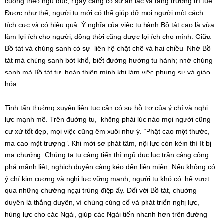
cuồng theo ngũ dục, ngày càng có sự an lạc và tăng trưởng trí tuệ.
Được như thế, người tu mới có thể giúp đỡ mọi người một cách
tích cực và có hiệu quả. Ý nghĩa của việc tu hành Bồ tát đạo là vừa
làm lợi ích cho người, đồng thời cũng được lợi ích cho mình. Giữa
Bồ tát và chúng sanh có sự liên hệ chặt chẽ và hai chiều: Nhờ Bồ
tát mà chúng sanh bớt khổ, biết đường hướng tu hành; nhờ chúng
sanh mà Bồ tát tự hoàn thiện mình khi làm việc phụng sự và giáo
hóa.
Tinh tấn thường xuyên liên tục cần có sự hỗ trợ của ý chí và nghị
lực mạnh mẽ. Trên đường tu, không phải lúc nào mọi người cũng
cư xử tốt đẹp, mọi việc cũng êm xuôi như ý. “Phật cao một thước,
ma cao một trượng”. Khi mới sơ phát tâm, nội lực còn kém thì ít bị
ma chướng. Chúng ta tu càng tiến thì ngũ dục lục trần càng công
phá mãnh liệt, nghịch duyên càng kéo đến liên miên. Nếu không có
ý chí kim cương và nghị lực vững mạnh, người tu khó có thể vượt
qua những chướng ngại trùng điệp ấy. Đối với Bồ tát, chướng
duyên là thắng duyên, vì chúng củng cố và phát triển nghị lực,
hùng lực cho các Ngài, giúp các Ngài tiến nhanh hơn trên đường