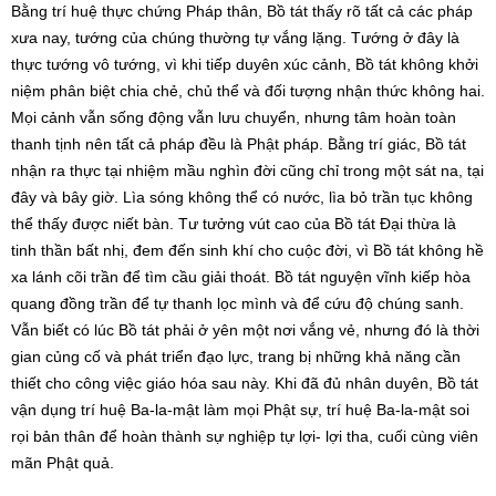
Bằng trí huệ thực chứng Pháp thân, Bồ tát thấy rõ tất cả các pháp
xưa nay, tướng của chúng thường tự vắng lặng. Tướng ở đây là
thực tướng vô tướng, vì khi tiếp duyên xúc cảnh, Bồ tát không khởi
niệm phân biệt chia chẻ, chủ thể và đối tượng nhận thức không hai.
Mọi cảnh vẫn sống động vẫn lưu chuyển, nhưng tâm hoàn toàn
thanh tịnh nên tất cả pháp đều là Phật pháp. Bằng trí giác, Bồ tát
nhận ra thực tại nhiệm mầu nghìn đời cũng chỉ trong một sát na, tại
đây và bây giờ. Lìa sóng không thể có nước, lìa bỏ trần tục không
thể thấy được niết bàn. Tư tưởng vút cao của Bồ tát Đại thừa là
tinh thần bất nhị, đem đến sinh khí cho cuộc đời, vì Bồ tát không hề
xa lánh cõi trần để tìm cầu giải thoát. Bồ tát nguyện vĩnh kiếp hòa
quang đồng trần để tự thanh lọc mình và để cứu độ chúng sanh.
Vẫn biết có lúc Bồ tát phải ở yên một nơi vắng vẻ, nhưng đó là thời
gian củng cố và phát triển đạo lực, trang bị những khả năng cần
thiết cho công việc giáo hóa sau này. Khi đã đủ nhân duyên, Bồ tát
vận dụng trí huệ Ba-la-mật làm mọi Phật sự, trí huệ Ba-la-mật soi
rọi bản thân để hoàn thành sự nghiệp tự lợi- lợi tha, cuối cùng viên
mãn Phật quả.