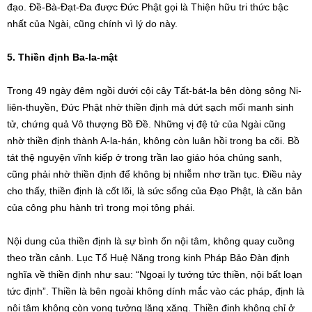
đạo. Đề-Bà-Đạt-Đa được Đức Phật gọi là Thiện hữu tri thức bậc
nhất của Ngài, cũng chính vì lý do này.
5. Thiền định Ba-la-mật
Trong 49 ngày đêm ngồi dưới cội cây Tất-bát-la bên dòng sông Ni-
liên-thuyền, Đức Phật nhờ thiền định mà dứt sạch mối manh sinh
tử, chứng quả Vô thượng Bồ Đề. Những vị đệ tử của Ngài cũng
nhờ thiền định thành A-la-hán, không còn luân hồi trong ba cõi. Bồ
tát thệ nguyện vĩnh kiếp ở trong trần lao giáo hóa chúng sanh,
cũng phải nhờ thiền định để không bị nhiễm nhơ trần tục. Điều này
cho thấy, thiền định là cốt lõi, là sức sống của Đạo Phật, là căn bản
của công phu hành trì trong mọi tông phái.
Nội dung của thiền định là sự bình ổn nội tâm, không quay cuồng
theo trần cảnh. Lục Tổ Huệ Năng trong kinh Pháp Bảo Đàn định
nghĩa về thiền định như sau: “Ngoại ly tướng tức thiền, nội bất loạn
tức định”. Thiền là bên ngoài không dính mắc vào các pháp, định là
nội tâm không còn vọng tưởng lăng xăng. Thiền định không chỉ ở