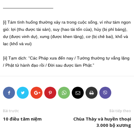
————————————
[i] Tám tình huống thường xảy ra trong cuộc sống, ví như tám ngọn
gió: lợi (thu được tài sản), suy (hao tài tốn của), hủy (bị phỉ báng),
dự (được vinh dự), xưng (được khen tặng), cơ (bị chê bai), khổ và
lạc (khổ và vui)
[ii] Tạm dịch: “Các Pháp xưa đến nay / Tướng thường tự vắng lặng
/ Phật tử hành đạo rồi / Đời sau được làm Phật.”
Bài trước
Bài tiếp theo
10 điều tâm niệm
Chùa Thày và huyền thoại
3.000 bộ xương