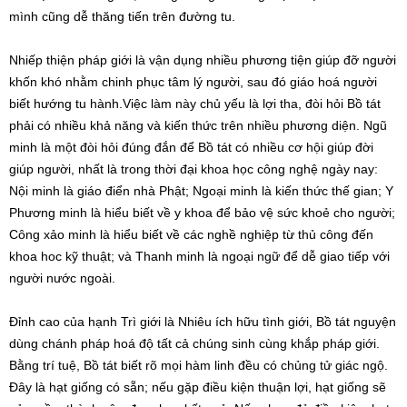
mình cũng dễ thăng tiến trên đường tu.
Nhiếp thiện pháp giới là vận dụng nhiều phương tiện giúp đỡ người
khốn khó nhằm chinh phục tâm lý người, sau đó giáo hoá người
biết hướng tu hành.Việc làm này chủ yếu là lợi tha, đòi hỏi Bồ tát
phải có nhiều khả năng và kiến thức trên nhiều phương diện. Ngũ
minh là một đòi hỏi đúng đắn để Bồ tát có nhiều cơ hội giúp đời
giúp người, nhất là trong thời đại khoa học công nghệ ngày nay:
Nội minh là giáo điển nhà Phật; Ngoại minh là kiến thức thế gian; Y
Phương minh là hiểu biết về y khoa để bảo vệ sức khoẻ cho người;
Công xảo minh là hiểu biết về các nghề nghiệp từ thủ công đến
khoa hoc kỹ thuật; và Thanh minh là ngoại ngữ để dễ giao tiếp với
người nước ngoài.
Đỉnh cao của hạnh Trì giới là Nhiêu ích hữu tình giới, Bồ tát nguyện
dùng chánh pháp hoá độ tất cả chúng sinh cùng khắp pháp giới.
Bằng trí tuệ, Bồ tát biết rõ mọi hàm linh đều có chủng tử giác ngộ.
Đây là hạt giống có sẵn; nếu gặp điều kiện thuận lợi, hạt giống sẽ