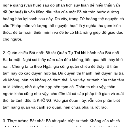
nghe giảng (văn huệ) sau đó phân tích suy luận để hiểu thấu vấn
đề (tư huệ) là vốn liếng đầu tiên của một Bồ tát trên bước đường
hoằng hóa lợi sanh sau này. Do vậy, trong Tứ hoằng thệ nguyện có
câu “Pháp môn vô lượng thệ nguyện học” là ý nghĩa thu gom kiến
thức, để tự hoàn thiện mình và để tự có khả năng giúp đỡ giáo dục
cho người.
2. Quán chiếu Bát nhã: Bồ tát Quán Tự Tại khi hành sâu Bát nhã
Ba-la-mật, Ngài soi thấy năm uẩn đều không, liền qua hết thảy khổ
nạn. Chúng ta tu theo Ngài, gia công quán chiếu để thấy rõ thân
tâm này do các duyên hợp lại. Đủ duyên thì thành, hết duyên lại trả
về không, nên nó không có thực thể. Như vậy, tự tánh của thân tâm
ta là không, nhờ duyên hợp nên tạm có. Thân ta như vậy, thân
người khác cũng như vậy; cho đến tất cả cáp pháp thế gian và xuất
thế, tự tánh đều là KHÔNG. Vào giai đoạn này, vẫn còn phân biệt
tâm năng quán và cảnh sở quán, nên chưa phải là rốt ráo.
3. Thực tướng Bát nhã: Bồ tát quán triệt tự tánh Không của tất cả