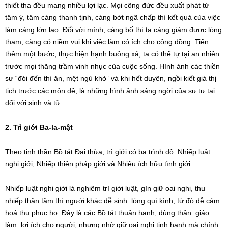
thiết tha đều mang nhiều lợi lạc. Mọi công đức đều xuất phát từ
tâm ý, tâm càng thanh tịnh, càng bớt ngã chấp thì kết quả của việc
làm càng lớn lao. Đối với mình, càng bố thí ta càng giảm được lòng
tham, càng có niềm vui khi việc làm có ích cho cộng đồng. Tiến
thêm một bước, thực hiện hạnh buông xả, ta có thể tự tại an nhiên
trước mọi thăng trầm vinh nhục của cuộc sống. Hình ảnh các thiền
sư “đói đến thì ăn, mệt ngủ khò” và khi hết duyên, ngồi kiết già thị
tịch trước các môn đệ, là những hình ảnh sáng ngời của sự tự tại
đối với sinh và tử.
2. Trì giới Ba-la-mật
Theo tinh thần Bồ tát Đại thừa, trì giới có ba trình độ: Nhiếp luật
nghi giới, Nhiếp thiện pháp giới và Nhiêu ích hữu tình giới.
Nhiếp luật nghi giới là nghiêm trì giới luật, gìn giữ oai nghi, thu
nhiếp thân tâm thì người khác dễ sinh lòng quí kính, từ đó dễ cảm
hoá thu phục họ. Đây là các Bồ tát thuận hạnh, dùng thân giáo
làm lợi ích cho người; nhưng nhờ giữ oai nghi tịnh hạnh mà chính