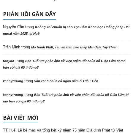
PHẢN HỒI GẦN ĐÂY
Nguyên Cần
trong
Không khí chuẩn bị cho Tọa đàm Khoa học Hoằng pháp Hải
ngoại năm 2025 tại Huế
Trần Minh
trong
Mở tranh Phật, cầu an trên bảo tháp Mandala Tây Thiên
trong
tonydo
Báo Tuổi trẻ phản ảnh về việc phần đất chùa cổ Giác Lâm bị rao
bán với giá 60 tỉ đồng?
trong
kennytruong
Vãn cảnh chùa cổ ngàn năm ở Triều Tiên
trong
kennytruong
Báo Tuổi trẻ phản ảnh về việc phần đất chùa cổ Giác Lâm bị
rao bán với giá 60 tỉ đồng?
BÀI VIẾT MỚI
TT.Huế: Lễ bế mạc và tổng kết kỷ niệm 75 năm Gia đình Phật tử Việt