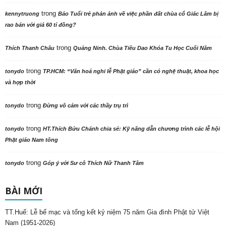
trong
kennytruong
Báo Tuổi trẻ phản ảnh về việc phần đất chùa cổ Giác Lâm bị
rao bán với giá 60 tỉ đồng?
trong
Thích Thanh Châu
Quảng Ninh. Chùa Tiêu Dao Khóa Tu Học Cuối Năm
trong
tonydo
TP.HCM: “Văn hoá nghi lễ Phật giáo” cần có nghệ thuật, khoa học
và hợp thời
trong
tonydo
Đừng vô cảm với các thầy trụ trì
trong
tonydo
HT.Thích Bửu Chánh chia sẻ: Kỹ năng dẫn chương trình các lễ hội
Phật giáo Nam tông
trong
tonydo
Góp ý với Sư cô Thích Nữ Thanh Tâm
BÀI MỚI
TT.Huế: Lễ bế mạc và tổng kết kỷ niệm 75 năm Gia đình Phật tử Việt
Nam (1951-2026)