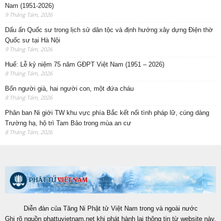
Nam (1951-2026)
9 Tháng Tám, 2026
Dấu ấn Quốc sư trong lịch sử dân tộc và định hướng xây dựng Điện thờ
Quốc sư tại Hà Nội
9 Tháng Tám, 2026
Huế: Lễ kỷ niệm 75 năm GĐPT Việt Nam (1951 – 2026)
8 Tháng Tám, 2026
Bốn người già, hai người con, một đứa cháu
8 Tháng Tám, 2026
Phân ban Ni giới TW khu vực phía Bắc kết nối tình pháp lữ, cúng dàng
Trường hạ, hộ trì Tam Bảo trong mùa an cư
8 Tháng Tám, 2026
Diễn đàn của Tăng Ni Phật tử Việt Nam trong và ngoài nước
Ghi rõ nguồn phattuvietnam.net khi phát hành lại thông tin từ website này.