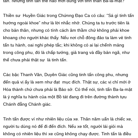
tấn. Nhưng tinh tấn thế nào mới đúng với tinh thần Ba-la-mật?
Thiền sư Huyền Giác trong Chứnng Đạo Ca có câu: “Sá gì tinh tấn
hướng ngoài khoe” như là lời nhắc nhở. Chúng ta tu trước tiên là
cho bản thân, nhưng có tính cách âm thầm chứ không phải khoe
khoang cho người khác thấy. Nếu nơi chỗ đông đảo ta làm vẻ tinh
tấn tu hành, oai nghi phép tắc; khi không có ai lại chểnh mảng
trong công phu, đó là chấp tướng, giả trang và đầy bản ngã, như
thế chưa phải thật sự là tinh tấn.
Các bậc Thanh Văn, Duyên Giác cũng tinh tấn công phu, nhưng
đến quả vị ấy là xem như đạt mục đích. Thật sự, các vị chỉ mới ở
Hóa thành chứ chưa phải là Bảo sở. Có thể nói, tinh tấn Ba-la-mật
là ý nghĩa tu hành của một Bồ tát đang đi trên đường thành tựu
Chánh đẳng Chánh giác.
Tinh tấn được ví như nhiên liệu của xe. Thân năm uẩn là chiếc xe,
người tu dùng nó để đi đến đích. Nếu xe tốt, người lái giỏi mà
không có nhiên liệu thì xe cũng không chạy được. Tinh tấn là điều