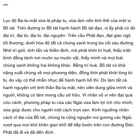
***
Lục độ Ba-la-mật vừa là pháp tu, vừa làm nên tinh thể của một vị
Bồ tát. Trên đường tu Bồ tát hạnh-hành Bồ tát đạo, vị ấy phải có đủ
đại trí, đại từ, đại bi, đại nguyện: Trên cầu Phật đạo, đạt giác ngộ
tối thượng; dưới hóa độ tất cả chúng sanh trong ba cõi sáu đường.
Nhờ trì giới, tinh tấn và thiền định, mà phát khởi trí huệ, thấu triệt
bình đẳng tánh nơi muôn sự muôn vật, thấy mình và mọi loài
chúng sanh không hai không khác. Bằng trí huệ, Bồ tát có khả
năng xuất chúng về mọi phương diện, đồng thời phát khởi lòng từ
bi, do vậy có thể nhẫn nhục để hành hạnh bố thí. Do làm tất cả
hạnh nguyện với tinh thần Ba-la-mật, nên viên dung giữa mình và
người, không có tâm mong cầu sở hữu. Vì nhân vô vi nên đạt quả
cứu cánh, phương pháp tu của các Ngài vừa làm lợi ích cho mình,
vừa giúp được cho người một cách trọn vẹn. Kính ngưỡng nhân
cách vĩ đại của Bồ tát, chúng ta cũng nguyện noi gương các Ngài,
vượt qua mọi khó khăn gian khổ để tiếp bước trên con đường Đức
Phật đã đi và đã đến đích.