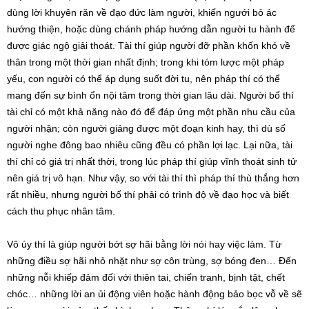
dùng lời khuyên răn về đạo đức làm người, khiến ngưới bỏ ác
hướng thiện, hoặc dùng chánh pháp hướng dẫn người tu hành để
được giác ngộ giải thoát. Tài thí giúp người đỡ phần khốn khó về
thân trong một thời gian nhất định; trong khi tóm lược một pháp
yếu, con người có thể áp dụng suốt đời tu, nên pháp thí có thể
mang đến sự bình ổn nội tâm trong thời gian lâu dài. Người bố thí
tài chỉ có một khả năng nào đó để đáp ứng một phần nhu cầu của
người nhận; còn người giảng được một đoạn kinh hay, thì dù số
người nghe đông bao nhiêu cũng đều có phần lợi lạc. Lại nữa, tài
thí chỉ có giá trị nhất thời, trong lúc pháp thí giúp vĩnh thoát sinh tử
nên giá trị vô hạn. Như vậy, so với tài thí thì pháp thí thù thắng hơn
rất nhiều, nhưng người bố thí phải có trình độ về đạo học và biết
cách thu phục nhân tâm.
Vô úy thí là giúp người bớt sợ hãi bằng lời nói hay việc làm. Từ
những điều sợ hãi nhỏ nhặt như sợ côn trùng, sợ bóng đen… Đến
những nỗi khiếp đảm đối với thiên tai, chiến tranh, bịnh tật, chết
chóc… những lời an ủi động viên hoặc hành động bảo bọc vỗ về sẽ