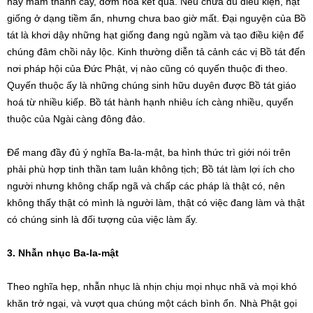
nảy mầm thành cây, đơm hoa kết quả. Nếu chưa đủ điều kiện, hạt
giống ở dạng tiềm ẩn, nhưng chưa bao giờ mất. Đại nguyện của Bồ
tát là khơi dậy những hạt giống đang ngủ ngầm và tạo điều kiện để
chúng đâm chồi nảy lộc. Kinh thường diễn tả cảnh các vị Bồ tát đến
nơi pháp hội của Đức Phật, vị nào cũng có quyến thuộc đi theo.
Quyến thuộc ấy là những chúng sinh hữu duyên được Bồ tát giáo
hoá từ nhiều kiếp. Bồ tát hành hạnh nhiêu ích càng nhiều, quyến
thuộc của Ngài càng đông đảo.
Để mang đầy đủ ý nghĩa Ba-la-mật, ba hình thức trì giới nói trên
phải phù hợp tinh thần tam luân không tịch; Bồ tát làm lợi ích cho
người nhưng không chấp ngã và chấp các pháp là thật có, nên
không thấy thật có mình là người làm, thật có việc đang làm và thật
có chúng sinh là đối tượng của việc làm ấy.
3. Nhẫn nhục Ba-la-mật
Theo nghĩa hẹp, nhẫn nhục là nhịn chịu mọi nhục nhã và mọi khó
khăn trở ngại, và vượt qua chúng một cách bình ổn. Nhà Phật gọi