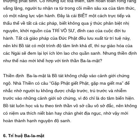
thượng phát sinh. Có những lúc toạ thiền, tâm hoàn toàn rỗng rang
vắng lặng, người tu nhận ra từ trong cõi miền sâu xa của tâm thức,
có một năng lực vận hành. Đây là cái BIẾT một cách trực tiếp và
thấu thể về tất cả các pháp, biết không qua ý thức phân biệt nhị
nguyên, khởi nguồn của TRÍ VÔ SƯ, đỉnh cao của cuộc đời tu
hành. Tất cả giáo pháp của Đức Phật đều lưu xuất từ trí tuệ này,
nên khi Bồ tát có một trình độ tâm linh khả dĩ, thì sự giáo hóa của
các Ngài sẽ đem lại lợi ích lớn lao cho quần sanh. Nhưng thiền định
như thế nào mới khế hợp với tinh thần Ba-la-mật?
Thiền định Ba-la-mật là Bồ tát không chấp vào cảnh giới chứng
ngộ. Nhà Thiền có câu “Gặp Phật giết Phật, gặp ma giết ma” để
nhắc nhở người tu không được chấp trước, trú trước và nhiễm
trước vào những cảnh giới sở chứng, vì đó chỉ là do tâm biến hiện.
Bồ tát luôn học và tu theo tinh thần vô sở cầu vô sở đắc, nên không
có niệm ưa thích niết bàn hay chán ghét địa ngục, nhờ vậy mới
hoàn thành hạnh nguyện độ sanh.
6. Trí huệ Ba-la-mật