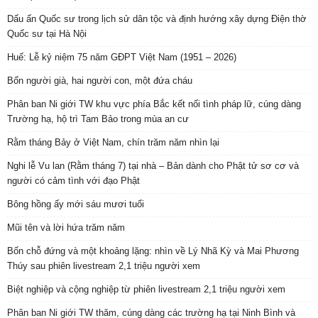
Dấu ấn Quốc sư trong lịch sử dân tộc và định hướng xây dựng Điện thờ
Quốc sư tại Hà Nội
Huế: Lễ kỷ niệm 75 năm GĐPT Việt Nam (1951 – 2026)
Bốn người già, hai người con, một đứa cháu
Phân ban Ni giới TW khu vực phía Bắc kết nối tình pháp lữ, cúng dàng
Trường hạ, hộ trì Tam Bảo trong mùa an cư
Rằm tháng Bảy ở Việt Nam, chín trăm năm nhìn lại
Nghi lễ Vu lan (Rằm tháng 7) tại nhà – Bản dành cho Phật tử sơ cơ và
người có cảm tình với đạo Phật
Bông hồng ấy mới sáu mươi tuổi
Mũi tên và lời hứa trăm năm
Bốn chỗ đứng và một khoảng lặng: nhìn về Lý Nhã Kỳ và Mai Phương
Thúy sau phiên livestream 2,1 triệu người xem
Biệt nghiệp và cộng nghiệp từ phiên livestream 2,1 triệu người xem
Phân ban Ni giới TW thăm, cúng dàng các trường hạ tại Ninh Bình và