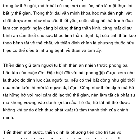
trong tư thế ngồi, mà ở bất cứ mọi nơi mọi lúc, nên là một thực tại
bất ly thế gian. Trong thời đại văn minh khoa học mà tiện nghi vật
chất được xem như nhu cầu thiết yếu, cuộc sống hối hả tranh đua
làm con người ngày càng bị căng thẳng thần kinh, càng mất đi sự
bình an cần thiết cho sức khỏe tinh thần. Bệnh tật của tinh thần kéo
theo bệnh tật về thể chất, và thiền định chính là phương thuốc hữu
hiệu có thể điều trị những bệnh về thân và tâm ấy.
Thiền định giữ tâm người tu bình thản an nhiên trước phong ba
bão táp của cuộc đời. Đặc biệt đối với bát phong([i]) được xem như
là thước đo định lực của người tu, nếu có thể bất động như gió thổi
qua màn lưới thì mới là người đạt đạo. Cũng nhờ thiền định mà Bồ
tát hững hờ với mọi cám dỗ lạc thú thế gian, nên làm tất cả phật sự
mà không vướng vào danh lợi tài sắc. Từ đó, Bồ tát hít thở được
không khí tự do đích thực phát xuất từ tâm thanh tịnh của chính
mình.
Tiến thêm một bước, thiền định là phương tiện cho trí tuệ vô