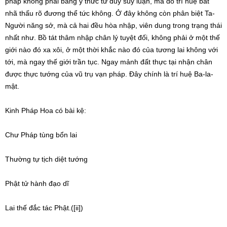
pháp không phải bằng ý thức tư duy suy luận, mà do trí huệ bát
nhã thấu rõ đương thể tức không. Ở đây không còn phân biệt Ta-
Người năng sở, mà cả hai đều hòa nhập, viên dung trong trạng thái
nhất như. Bồ tát thâm nhập chân lý tuyệt đối, không phải ở một thế
giới nào đó xa xôi, ở một thời khắc nào đó của tương lai không với
tới, mà ngay thế giới trần tục. Ngay mảnh đất thực tại nhận chân
được thực tướng của vũ trụ vạn pháp. Đây chính là trí huệ Ba-la-
mật.
Kinh Pháp Hoa có bài kệ:
Chư Pháp tùng bổn lai
Thường tự tịch diệt tướng
Phật tử hành đạo dĩ
Lai thế đắc tác Phật.([ii])