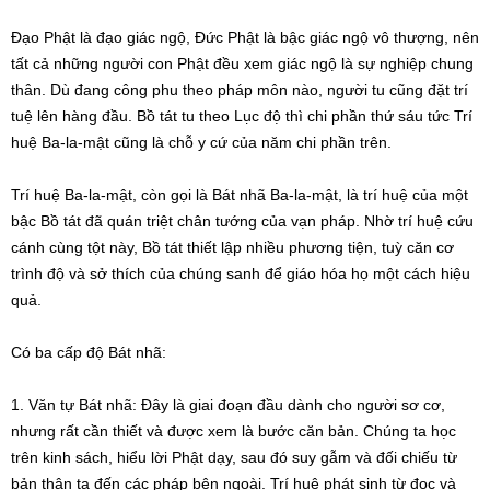
Đạo Phật là đạo giác ngộ, Đức Phật là bậc giác ngộ vô thượng, nên
tất cả những người con Phật đều xem giác ngộ là sự nghiệp chung
thân. Dù đang công phu theo pháp môn nào, người tu cũng đặt trí
tuệ lên hàng đầu. Bồ tát tu theo Lục độ thì chi phần thứ sáu tức Trí
huệ Ba-la-mật cũng là chỗ y cứ của năm chi phần trên.
Trí huệ Ba-la-mật, còn gọi là Bát nhã Ba-la-mật, là trí huệ của một
bậc Bồ tát đã quán triệt chân tướng của vạn pháp. Nhờ trí huệ cứu
cánh cùng tột này, Bồ tát thiết lập nhiều phương tiện, tuỳ căn cơ
trình độ và sở thích của chúng sanh để giáo hóa họ một cách hiệu
quả.
Có ba cấp độ Bát nhã:
1. Văn tự Bát nhã: Đây là giai đoạn đầu dành cho người sơ cơ,
nhưng rất cần thiết và được xem là bước căn bản. Chúng ta học
trên kinh sách, hiểu lời Phật dạy, sau đó suy gẫm và đối chiếu từ
bản thân ta đến các pháp bên ngoài. Trí huệ phát sinh từ đọc và