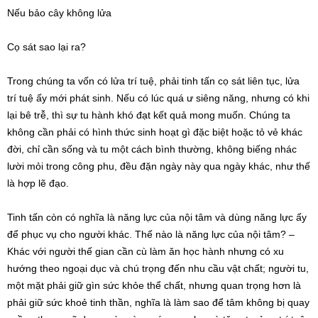
Nếu bảo cây không lửa
Cọ sát sao lại ra?
Trong chúng ta vốn có lửa trí tuệ, phải tinh tấn cọ sát liên tục, lửa
trí tuệ ấy mới phát sinh. Nếu có lúc quá ư siêng năng, nhưng có khi
lại bê trễ, thì sự tu hành khó đạt kết quả mong muốn. Chúng ta
không cần phải có hình thức sinh hoạt gì đặc biệt hoặc tỏ vẻ khác
đời, chỉ cần sống và tu một cách bình thường, không biếng nhác
lười mỏi trong công phu, đều đặn ngày này qua ngày khác, như thế
là hợp lẽ đạo.
Tinh tấn còn có nghĩa là năng lực của nội tâm và dùng năng lực ấy
để phục vụ cho người khác. Thế nào là năng lực của nội tâm? –
Khác với người thế gian cần cù làm ăn học hành nhưng có xu
hướng theo ngoại dục và chú trọng đến nhu cầu vật chất; người tu,
một mặt phải giữ gìn sức khỏe thể chất, nhưng quan trọng hơn là
phải giữ sức khoẻ tinh thần, nghĩa là làm sao để tâm không bị quay