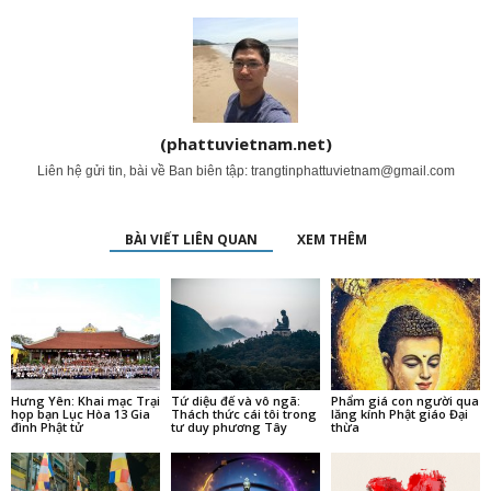
(phattuvietnam.net)
Liên hệ gửi tin, bài về Ban biên tập:
trangtinphattuvietnam@gmail.com
BÀI VIẾT LIÊN QUAN
XEM THÊM
Hưng Yên: Khai mạc Trại
Tứ diệu đế và vô ngã:
Phẩm giá con người qua
họp bạn Lục Hòa 13 Gia
Thách thức cái tôi trong
lăng kính Phật giáo Đại
đình Phật tử
tư duy phương Tây
thừa