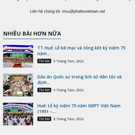
Liên hệ chúng tôi:
trisu@phattuvietnam.net
NHIỀU BÀI HƠN NỮA
TT.Huế: Lễ bế mạc và tổng kết kỷ niệm 75
năm...
Tin tức
9 Tháng Tám, 2026
Dấu ấn Quốc sư trong lịch sử dân tộc và
định...
Tin tức
9 Tháng Tám, 2026
Huế: Lễ kỷ niệm 75 năm GĐPT Việt Nam
(1951 –...
Tin tức
8 Tháng Tám, 2026