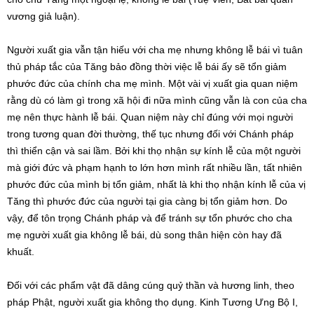
vương giả luận).
Người xuất gia vẫn tận hiếu với cha mẹ nhưng không lễ bái vì tuân
thủ pháp tắc của Tăng bảo đồng thời việc lễ bái ấy sẽ tổn giảm
phước đức của chính cha mẹ mình. Một vài vị xuất gia quan niệm
rằng dù có làm gì trong xã hội đi nữa mình cũng vẫn là con của cha
mẹ nên thực hành lễ bái. Quan niệm này chỉ đúng với mọi người
trong tương quan đời thường, thế tục nhưng đối với Chánh pháp
thì thiển cận và sai lầm. Bởi khi thọ nhận sự kính lễ của một người
mà giới đức và phạm hạnh to lớn hơn mình rất nhiều lần, tất nhiên
phước đức của mình bị tổn giảm, nhất là khi thọ nhận kính lễ của vị
Tăng thì phước đức của người tại gia càng bị tổn giảm hơn. Do
vậy, để tôn trọng Chánh pháp và để tránh sự tổn phước cho cha
mẹ người xuất gia không lễ bái, dù song thân hiện còn hay đã
khuất.
Đối với các phẩm vật đã dâng cúng quỷ thần và hương linh, theo
pháp Phật, người xuất gia không thọ dụng. Kinh Tương Ưng Bộ I,