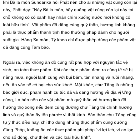
khi Bà la môn Sundarika hỏi Phật nên cho ai những vật cúng còn lại
này, Phật dạy: “Này Bà la môn, hãy quăng vật cúng còn lại này tại
chỗ không có cỏ xanh hay nhận chìm xuống nước mơi không có
loài hữu tình”. Vật phẩm đã dâng cúng quỷ thần, hương linh không
phải là thực phẩm thanh tịnh theo thường pháp dành cho người
xuất gia. Hàng Sa môn, Tỷ kheo chỉ được phép dùng các phẩm vật
đã dâng cúng Tam bảo.
Ngoài ra, việc không ăn đồ cúng rất phù hợp với nguyên tắc vệ
sinh, an toàn thực phẩm. Khi các thực phẩm đem ra cúng tế sẽ bị
nắng mưa, nguội lạnh cùng với bụi bặm, tàn nhang và ruồi nhặng,
nếu ăn vào sẽ có hại cho sức khoẻ. Mặt khác, chư Tăng là những
bậc giới đức, phạm hạnh cụ túc đã và đang hướng về địa vị Ứng
cúng, La hán nên các vật phẩm mà quỷ thần và hương linh đã
hưởng thọ xong nếu đem cúng dường chư Tăng thì chính hương
linh và quỷ thần ấy tổn phước vì thất kính. Bản thân chư Tăng cũng
tự ý thức điều này, chỉ thọ dụng những thực phẩm cúng dường
đúng Pháp, không ăn các thực phẩm phi pháp “vì lợi ích, vì an lạc
cho số đông, chư thiên và các loài hữu tình”.