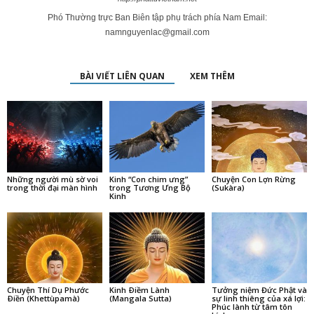
Phó Thường trực Ban Biên tập phụ trách phía Nam Email:
namnguyenlac@gmail.com
BÀI VIẾT LIÊN QUAN
XEM THÊM
Những người mù sờ voi
Kinh “Con chim ưng”
Chuyện Con Lợn Rừng
trong thời đại màn hình
trong Tương Ưng Bộ
(Sukàra)
Kinh
Chuyện Thí Dụ Phước
Kinh Ðiềm Lành
Tưởng niệm Đức Phật và
Ðiền (Khettùpamà)
(Mangala Sutta)
sự linh thiêng của xá lợi:
Phúc lành từ tâm tôn