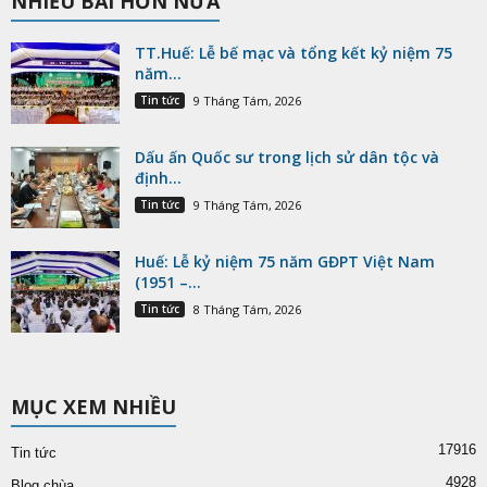
NHIỀU BÀI HƠN NỮA
TT.Huế: Lễ bế mạc và tổng kết kỷ niệm 75
năm...
Tin tức
9 Tháng Tám, 2026
Dấu ấn Quốc sư trong lịch sử dân tộc và
định...
Tin tức
9 Tháng Tám, 2026
Huế: Lễ kỷ niệm 75 năm GĐPT Việt Nam
(1951 –...
Tin tức
8 Tháng Tám, 2026
MỤC XEM NHIỀU
17916
Tin tức
4928
Blog chùa