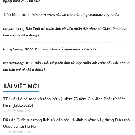
ngoại năm 2025 tại Huế
Trần Minh
trong
Mở tranh Phật, cầu an trên bảo tháp Mandala Tây Thiên
trong
tonydo
Báo Tuổi trẻ phản ảnh về việc phần đất chùa cổ Giác Lâm bị rao
bán với giá 60 tỉ đồng?
trong
kennytruong
Vãn cảnh chùa cổ ngàn năm ở Triều Tiên
trong
kennytruong
Báo Tuổi trẻ phản ảnh về việc phần đất chùa cổ Giác Lâm bị
rao bán với giá 60 tỉ đồng?
BÀI VIẾT MỚI
TT.Huế: Lễ bế mạc và tổng kết kỷ niệm 75 năm Gia đình Phật tử Việt
Nam (1951-2026)
9 Tháng Tám, 2026
Dấu ấn Quốc sư trong lịch sử dân tộc và định hướng xây dựng Điện thờ
Quốc sư tại Hà Nội
9 Tháng Tám, 2026