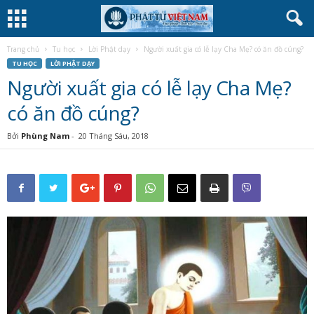
Trang chủ
Tu học
Lời Phật dạy
Người xuất gia có lễ lạy Cha Mẹ? có ăn đồ cúng?
TU HỌC
LỜI PHẬT DẠY
Người xuất gia có lễ lạy Cha Mẹ?
có ăn đồ cúng?
Bởi
Phùng Nam
-
20 Tháng Sáu, 2018