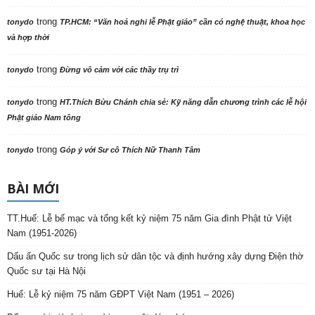
trong
tonydo
TP.HCM: “Văn hoá nghi lễ Phật giáo” cần có nghệ thuật, khoa học
và hợp thời
trong
tonydo
Đừng vô cảm với các thầy trụ trì
trong
tonydo
HT.Thích Bửu Chánh chia sẻ: Kỹ năng dẫn chương trình các lễ hội
Phật giáo Nam tông
trong
tonydo
Góp ý với Sư cô Thích Nữ Thanh Tâm
BÀI MỚI
TT.Huế: Lễ bế mạc và tổng kết kỷ niệm 75 năm Gia đình Phật tử Việt
Nam (1951-2026)
Dấu ấn Quốc sư trong lịch sử dân tộc và định hướng xây dựng Điện thờ
Quốc sư tại Hà Nội
Huế: Lễ kỷ niệm 75 năm GĐPT Việt Nam (1951 – 2026)