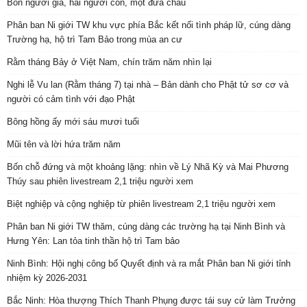
Bốn người già, hai người con, một đứa cháu
Phân ban Ni giới TW khu vực phía Bắc kết nối tình pháp lữ, cúng dàng
Trường hạ, hộ trì Tam Bảo trong mùa an cư
Rằm tháng Bảy ở Việt Nam, chín trăm năm nhìn lại
Nghi lễ Vu lan (Rằm tháng 7) tại nhà – Bản dành cho Phật tử sơ cơ và
người có cảm tình với đạo Phật
Bông hồng ấy mới sáu mươi tuổi
Mũi tên và lời hứa trăm năm
Bốn chỗ đứng và một khoảng lặng: nhìn về Lý Nhã Kỳ và Mai Phương
Thúy sau phiên livestream 2,1 triệu người xem
Biệt nghiệp và cộng nghiệp từ phiên livestream 2,1 triệu người xem
Phân ban Ni giới TW thăm, cúng dàng các trường hạ tại Ninh Bình và
Hưng Yên: Lan tỏa tinh thần hộ trì Tam bảo
Ninh Bình: Hội nghị công bố Quyết định và ra mắt Phân ban Ni giới tỉnh
nhiệm kỳ 2026-2031
Bắc Ninh: Hòa thượng Thích Thanh Phụng được tái suy cử làm Trưởng