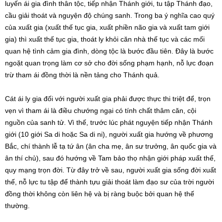
luyến ái gia đình thân tộc, tiếp nhận Thánh giới, tu tập Thánh đạo,
cầu giải thoát và nguyện độ chúng sanh. Trong ba ý nghĩa cao quý
của xuất gia (xuất thế tục gia, xuất phiền não gia và xuất tam giới
gia) thì xuất thế tục gia, thoát ly khỏi căn nhà thế tục và các mối
quan hệ tình cảm gia đình, dòng tộc là bước đầu tiên. Đây là bước
ngoặt quan trọng làm cơ sở cho đời sống phạm hạnh, nỗ lực đoạn
trừ tham ái đồng thời là nền tảng cho Thánh quả.
Cát ái ly gia đối với người xuất gia phải được thực thi triệt để, trọn
vẹn vì tham ái là điều chướng ngại có tính chất thâm căn, cội
nguồn của sanh tử. Vì thế, trước lúc phát nguyện tiếp nhận Thánh
giới (10 giới Sa di hoặc Sa di ni), người xuất gia hướng về phương
Bắc, chí thành lễ tạ tứ ân (ân cha mẹ, ân sư trưởng, ân quốc gia và
ân thí chủ), sau đó hướng về Tam bảo thọ nhận giới pháp xuất thế,
quy mạng trọn đời. Từ đây trở về sau, người xuất gia sống đời xuất
thế, nỗ lực tu tập để thành tựu giải thoát làm đạo sư của trời người
đồng thời không còn liên hệ và bị ràng buộc bởi quan hệ thế
thường.