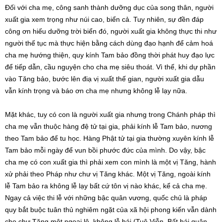
Đối với cha mẹ, công sanh thành dưỡng dục của song thân, người
xuất gia xem trọng như núi cao, biển cả. Tuy nhiên, sự đền đáp
công ơn hiếu dưỡng trời biển đó, người xuất gia không thực thi như
người thế tục mà thực hiện bằng cách dùng đạo hạnh để cảm hoá
cha mẹ hướng thiện, quy kính Tam bảo đồng thời phát huy đạo lực
để tiếp dẫn, cầu nguyện cho cha mẹ siêu thoát. Vì thế, khi dự phần
vào Tăng bảo, bước lên điạ vị xuất thế gian, người xuất gia dẫu
vẫn kính trọng và báo ơn cha mẹ nhưng không lễ lạy nữa.
Mặt khác, tuy có con là người xuất gia nhưng trong Chánh pháp thì
cha mẹ vẫn thuộc hàng đệ tử tại gia, phải kính lễ Tam bảo, nương
theo Tam bảo để tu học. Hàng Phật tử tại gia thường xuyên kính lễ
Tam bảo mỗi ngày để vun bồi phước đức của mình. Do vậy, bậc
cha mẹ có con xuất gia thì phải xem con mình là một vị Tăng, hành
xử phải theo Pháp như chư vị Tăng khác. Một vị Tăng, ngoài kính
lễ Tam bảo ra không lễ lạy bất cứ tôn vị nào khác, kể cả cha mẹ.
Ngay cả việc thi lễ với những bậc quân vương, quốc chủ là pháp
quy bắt buộc tuân thủ nghiêm ngặt của xã hội phong kiến vẫn dành
cho chư Tăng một ngoại lệ, không lễ bái (Tuệ Viễn, Bất bái quân