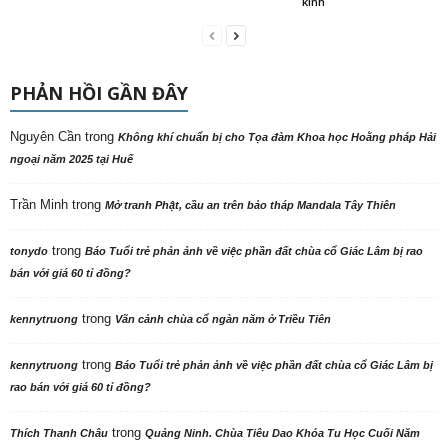
kính
PHẢN HỒI GẦN ĐÂY
Nguyên Cần
trong
Không khí chuẩn bị cho Tọa đàm Khoa học Hoằng pháp Hải
ngoại năm 2025 tại Huế
Trần Minh
trong
Mở tranh Phật, cầu an trên bảo tháp Mandala Tây Thiên
trong
tonydo
Báo Tuổi trẻ phản ảnh về việc phần đất chùa cổ Giác Lâm bị rao
bán với giá 60 tỉ đồng?
trong
kennytruong
Vãn cảnh chùa cổ ngàn năm ở Triều Tiên
trong
kennytruong
Báo Tuổi trẻ phản ảnh về việc phần đất chùa cổ Giác Lâm bị
rao bán với giá 60 tỉ đồng?
trong
Thích Thanh Châu
Quảng Ninh. Chùa Tiêu Dao Khóa Tu Học Cuối Năm