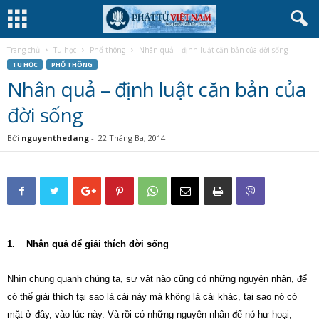
Trang chủ
Tu học
Phổ thông
Nhân quả – định luật căn bản của đời sống
TU HỌC
PHỔ THÔNG
Nhân quả – định luật căn bản của
đời sống
Bởi
nguyenthedang
-
22 Tháng Ba, 2014
1. Nhân quả để giải thích đời sống
Nhìn chung quanh chúng ta, sự vật nào cũng có những nguyên nhân, để
có thể giải thích tại sao là cái này mà không là cái khác, tại sao nó có
mặt ở đây, vào lúc này. Và rồi có những nguyên nhân để nó hư hoại,