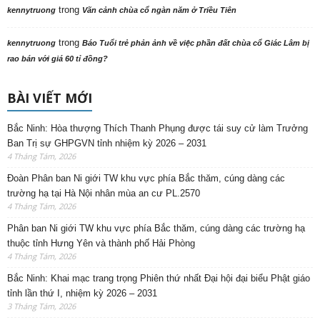
trong
kennytruong
Vãn cảnh chùa cổ ngàn năm ở Triều Tiên
trong
kennytruong
Báo Tuổi trẻ phản ảnh về việc phần đất chùa cổ Giác Lâm bị
rao bán với giá 60 tỉ đồng?
BÀI VIẾT MỚI
Bắc Ninh: Hòa thượng Thích Thanh Phụng được tái suy cử làm Trưởng
Ban Trị sự GHPGVN tỉnh nhiệm kỳ 2026 – 2031
4 Tháng Tám, 2026
Đoàn Phân ban Ni giới TW khu vực phía Bắc thăm, cúng dàng các
trường hạ tại Hà Nội nhân mùa an cư PL.2570
4 Tháng Tám, 2026
Phân ban Ni giới TW khu vực phía Bắc thăm, cúng dàng các trường hạ
thuộc tỉnh Hưng Yên và thành phố Hải Phòng
4 Tháng Tám, 2026
Bắc Ninh: Khai mạc trang trọng Phiên thứ nhất Đại hội đại biểu Phật giáo
tỉnh lần thứ I, nhiệm kỳ 2026 – 2031
3 Tháng Tám, 2026