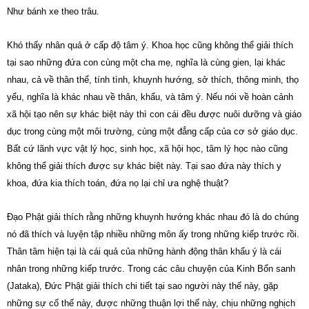
Như bánh xe theo trâu.
Khó thấy nhân quả ở cấp độ tâm ý. Khoa học cũng không thể giải thích
tại sao những đứa con cùng một cha mẹ, nghĩa là cùng gien, lại khác
nhau, cả về thân thể, tính tình, khuynh hướng, sở thích, thông minh, thọ
yểu, nghĩa là khác nhau về thân, khẩu, và tâm ý. Nếu nói về hoàn cảnh
xã hội tạo nên sự khác biệt này thì con cái đều được nuôi dưỡng và giáo
dục trong cùng một môi trường, cùng một đẳng cấp của cơ sở giáo dục.
Bất cứ lãnh vực vật lý học, sinh học, xã hội học, tâm lý học nào cũng
không thể giải thích được sự khác biệt này. Tại sao đứa này thích y
khoa, đứa kia thích toán, đứa nọ lại chỉ ưa nghệ thuật?
Đạo Phật giải thích rằng những khuynh hướng khác nhau đó là do chúng
nó đã thích và luyện tập nhiều những môn ấy trong những kiếp trước rồi.
Thân tâm hiện tại là cái quả của những hành động thân khẩu ý là cái
nhân trong những kiếp trước. Trong các câu chuyện của Kinh Bổn sanh
(Jataka), Đức Phật giải thích chi tiết tại sao người này thế này, gặp
những sự cố thế này, được những thuận lợi thế này, chịu những nghịch