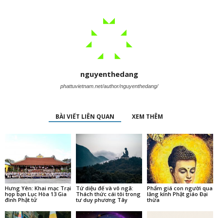
nguyenthedang
phattuvietnam.net/author/nguyenthedang/
BÀI VIẾT LIÊN QUAN
XEM THÊM
Hưng Yên: Khai mạc Trại
Tứ diệu đế và vô ngã:
Phẩm giá con người qua
họp bạn Lục Hòa 13 Gia
Thách thức cái tôi trong
lăng kính Phật giáo Đại
đình Phật tử
tư duy phương Tây
thừa