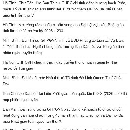
Hà Tĩnh: Chư Tôn đức Ban Trị sự GHPGVN tỉnh dâng hương bạch Phật,
bạch Tổ và tri ân các anh hùng liệt sĩ trước thềm Đại hội đại biểu Phật
giáo tỉnh lần thứ V
Hà Tĩnh: Mọi công tác chuẩn bị sẵn sàng cho Đại hội đại biểu Phật giáo
tỉnh lần thứ V, nhiệm kỳ 2026 – 2031
Ninh Bình: Ban Trị sự GHPGVN tỉnh và BĐD Phật giáo Liên xã Vụ Bản,
Ý Yên, Bình Lục, Nghĩa Hưng chúc mừng Ban Dân tộc và Tôn giáo tỉnh
nhân ngày truyền thống
Hà Nội: GHPGVN chúc mừng ngày truyền thống ngành quản lý Nhà
nước về Tôn giáo
Ninh Bình: Đại lễ cất nóc Nhà thờ tổ Tổ đình Đỗ Linh Quang Tự ( Chùa
Đọ)
Ban Chỉ đạo Đại hội Đại biểu Phật giáo toàn quốc lần thứ X (2026 – 2031)
họp phiên trực tuyến
Ban Văn hóa Trung ương GHPGVN xây dựng kế hoạch tổ chức chuỗi
hoạt động văn hóa chào mừng 45 năm thành lập Giáo hội và Đại hội đại
biểu Phật giáo toàn quốc lần thứ X