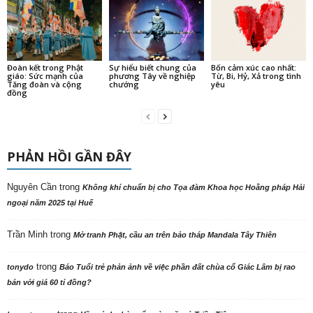
Đoàn kết trong Phật
Sự hiểu biết chung của
Bốn cảm xúc cao nhất:
giáo: Sức mạnh của
phương Tây về nghiệp
Từ, Bi, Hỷ, Xả trong tình
Tăng đoàn và cộng
chướng
yêu
đồng
PHẢN HỒI GẦN ĐÂY
Nguyên Cần
trong
Không khí chuẩn bị cho Tọa đàm Khoa học Hoằng pháp Hải
ngoại năm 2025 tại Huế
Trần Minh
trong
Mở tranh Phật, cầu an trên bảo tháp Mandala Tây Thiên
trong
tonydo
Báo Tuổi trẻ phản ảnh về việc phần đất chùa cổ Giác Lâm bị rao
bán với giá 60 tỉ đồng?