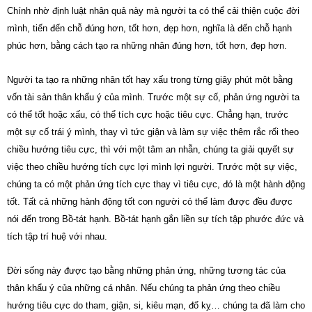
Chính nhờ định luật nhân quả này mà người ta có thể cải thiện cuộc đời
mình, tiến đến chỗ đúng hơn, tốt hơn, đẹp hơn, nghĩa là đến chỗ hạnh
phúc hơn, bằng cách tạo ra những nhân đúng hơn, tốt hơn, đẹp hơn.
Người ta tạo ra những nhân tốt hay xấu trong từng giây phút một bằng
vốn tài sản thân khẩu ý của mình. Trước một sự cố, phản ứng người ta
có thể tốt hoặc xấu, có thể tích cực hoặc tiêu cực. Chẳng hạn, trước
một sự cố trái ý mình, thay vì tức giận và làm sự việc thêm rắc rối theo
chiều hướng tiêu cực, thì với một tâm an nhẫn, chúng ta giải quyết sự
việc theo chiều hướng tích cực lợi mình lợi người. Trước một sự việc,
chúng ta có một phản ứng tích cực thay vì tiêu cực, đó là một hành động
tốt. Tất cả những hành động tốt con người có thể làm được đều được
nói đến trong Bồ-tát hạnh. Bồ-tát hạnh gắn liền sự tích tập phước đức và
tích tập trí huệ với nhau.
Đời sống này được tạo bằng những phản ứng, những tương tác của
thân khẩu ý của những cá nhân. Nếu chúng ta phản ứng theo chiều
hướng tiêu cực do tham, giận, si, kiêu mạn, đố kỵ… chúng ta đã làm cho