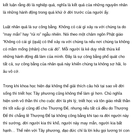
kết luận rằng đó là nghiệp quả, nghĩa là kết quả của những nguyên nhân
là những hành động trong quá khứ ở đời trước của người ấy.
Luật nhân quả là sự công bằng. Không có cái gì xảy ra với chúng ta do
“may mắn” hay “rủi ro” ngẫu nhiên. Nói theo một châm ngôn Phật giáo
“Không có cái gì (quả) có thể xảy ra với chúng ta nếu nơi chúng ta không
có mầm mống (nhân) cho cái đó”. Mỗi người là kẻ duy nhất thừa kế
những hành động đã làm của mình. Đây là sự công bằng phổ quát cho
tất cả, sự công bằng của nhân quả này khiến chúng ta không sợ hãi, lo
âu vô cớ.
Trong khi khoa học hiện đại không thể giải thích câu hỏi tại sao về đời
sống thì triết học Tây phương cũng không thể làm gì hơn. Chủ nghĩa
hiện sinh vô thần thì cho cuộc đời là phi lý, triết học và tôn giáo nhất thần
thì tốt xấu gì cũng đổ cho Thượng Đế, nhưng nếu tất cả đều do Thượng
Đế thì chẳng lẽ Thượng Đế lại không công bằng khi tạo ra đời người này
thì sướng, đời người kia thì khổ, người này may mắn, người kia bất
hạnh… Thế nên với Tây phương, đạo đức chỉ là lời kêu gọi lương tri con