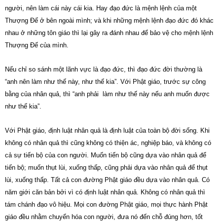
người, nên làm cái này cái kia. Hay đạo đức là mệnh lệnh của một
Thượng Đế ở bên ngoài mình; và khi những mệnh lệnh đạo đức đó khác
nhau ở những tôn giáo thì lại gây ra đánh nhau để bảo vệ cho mệnh lệnh
Thượng Đế của mình.
Nếu chỉ so sánh một lãnh vực là đạo đức, thì đạo đức đời thường là
“anh nên làm như thế này, như thế kia”. Với Phật giáo, trước sự công
bằng của nhân quả, thì “anh phải làm như thế này nếu anh muốn được
như thế kia”.
Với Phật giáo, định luật nhân quả là định luật của toàn bộ đời sống. Khi
không có nhân quả thì cũng không có thiện ác, nghiệp báo, và không có
cả sự tiến bộ của con người. Muốn tiến bộ cũng dựa vào nhân quả để
tiến bộ; muốn thụt lùi, xuống thấp, cũng phải dựa vào nhân quả để thụt
lùi, xuống thấp. Tất cả con đường Phật giáo đều dựa vào nhân quả. Có
năm giới căn bản bởi vì có định luật nhân quả. Không có nhân quả thì
tám chánh đạo vô hiệu. Mọi con đường Phật giáo, mọi thực hành Phật
giáo đều nhằm chuyển hóa con người, đưa nó đến chỗ đúng hơn, tốt