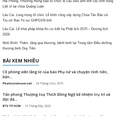
Hải Phòng: Phường Hưng Đạo tổ chức lễ cầu siêu anh linh các Anh hùng
Liệt sĩ tại chùa Quảng Luận
Lào Cai: Long trọng tổ chức Lễ khởi công xây dựng Chùa Tân Bảo và
Trụ sở Ban Trị sự GHPGVN tỉnh
Lào Cai: Lễ khai pháp khóa An cư kiết hạ Phật lịch 2570 – Dương lịch
2026
Ninh Bình: Thăm, tặng quà thương, bệnh binh tại Trung tâm Điều dưỡng
thương binh Duy Tiên
BÀI XEM NHIỀU
Cô phóng viên lẳng lơ của báo Phụ nữ và chuyện tình tiền,
bản...
Phattuvietnam.net
-
26 Tháng Chín, 2019
Tấn phong Thượng toạ Thích Đồng Ngộ kế nhiệm trụ trì và
đặt đá...
BTV TP.HCM
-
13 Tháng Bảy, 2022