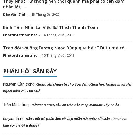
Thầy Nhật Từ không nên chối quanh mà phải có can đảm
nhận lỗi,...
Đào Văn Bình
-
18 Tháng Ba, 2020
Bình Tâm Nhìn Lại Việc Sư Thích Thanh Toàn
Phattuvietnam.net
-
14 Tháng Mười, 2019
Trao đổi với ông Dương Ngọc Dũng qua bài: “ Đi tu mà có...
Phattuvietnam.net
-
15 Tháng Mười, 2019
PHẢN HỒI GẦN ĐÂY
Nguyên Cần
trong
Không khí chuẩn bị cho Tọa đàm Khoa học Hoằng pháp Hải
ngoại năm 2025 tại Huế
Trần Minh
trong
Mở tranh Phật, cầu an trên bảo tháp Mandala Tây Thiên
trong
tonydo
Báo Tuổi trẻ phản ảnh về việc phần đất chùa cổ Giác Lâm bị rao
bán với giá 60 tỉ đồng?