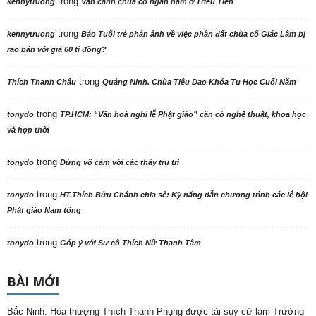
trong
kennytruong
Vãn cảnh chùa cổ ngàn năm ở Triều Tiên
trong
kennytruong
Báo Tuổi trẻ phản ảnh về việc phần đất chùa cổ Giác Lâm bị
rao bán với giá 60 tỉ đồng?
trong
Thích Thanh Châu
Quảng Ninh. Chùa Tiêu Dao Khóa Tu Học Cuối Năm
trong
tonydo
TP.HCM: “Văn hoá nghi lễ Phật giáo” cần có nghệ thuật, khoa học
và hợp thời
trong
tonydo
Đừng vô cảm với các thầy trụ trì
trong
tonydo
HT.Thích Bửu Chánh chia sẻ: Kỹ năng dẫn chương trình các lễ hội
Phật giáo Nam tông
trong
tonydo
Góp ý với Sư cô Thích Nữ Thanh Tâm
BÀI MỚI
Bắc Ninh: Hòa thượng Thích Thanh Phụng được tái suy cử làm Trưởng