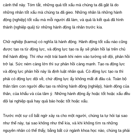
cảnh thế này. Tóm tắt, những quả tốt xấu mà chúng ta đã gặt là do
những nhân tốt xấu mà chúng ta đã gieo. Những nhân là những hành
động (nghiệp) tốt xấu mà mỗi người đã làm, và quả là kết quả đã hình
thành (nghiệp quả) từ những hành động là nhân trước kia.
Chữ nghiệp (karma) có nghĩa là hành động. Hành động tốt xấu nào cũng
được tạo ra từ động lực, và động lực tạo ra ấy sẽ phản hồi lại trên chủ
thể hành động. Thí như một trái banh khi ném vào tường sẽ dội, phản hồi
trở lại. Sức ném càng lớn thì sự phản hồi càng mạnh. Tạo ra động lực
và động lực phản hồi này là định luật nhân quả. Có động lực tạo ra thì
phải có động lực dội về, chứ động lực ấy không mất đi đâu cả. Toàn bộ
thân tâm con người đều tạo ra những hành động (nghiệp), hành động của
thân, của khẩu và của tâm ý. Những hành động ấy hoặc tốt hoặc xấu đều
dội lại nghiệp quả hay quả báo hoặc tốt hoặc xấu.
Trước một sự cố bất ngờ xảy ra cho một người, chúng ta tự hỏi tại sao
như thế này, tại sao không như thế kia, và khi không tìm ra những
nguyên nhân có thể thấy, bằng bất cứ ngành khoa học nào, chúng ta phải