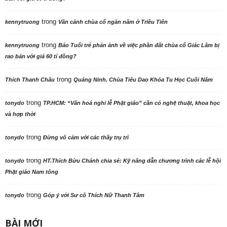
trong
kennytruong
Vãn cảnh chùa cổ ngàn năm ở Triều Tiên
trong
kennytruong
Báo Tuổi trẻ phản ảnh về việc phần đất chùa cổ Giác Lâm bị
rao bán với giá 60 tỉ đồng?
trong
Thích Thanh Châu
Quảng Ninh. Chùa Tiêu Dao Khóa Tu Học Cuối Năm
trong
tonydo
TP.HCM: “Văn hoá nghi lễ Phật giáo” cần có nghệ thuật, khoa học
và hợp thời
trong
tonydo
Đừng vô cảm với các thầy trụ trì
trong
tonydo
HT.Thích Bửu Chánh chia sẻ: Kỹ năng dẫn chương trình các lễ hội
Phật giáo Nam tông
trong
tonydo
Góp ý với Sư cô Thích Nữ Thanh Tâm
BÀI MỚI