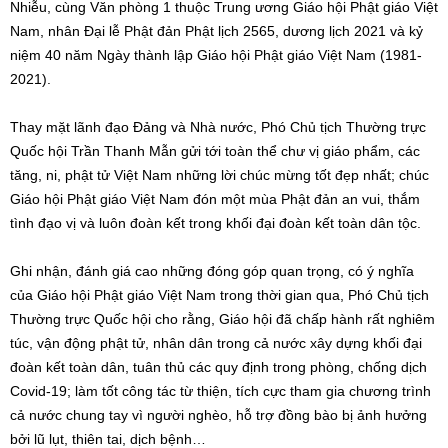
Nhiễu, cùng Văn phòng 1 thuộc Trung ương Giáo hội Phật giáo Việt
Nam, nhân Đại lễ Phật đản Phật lịch 2565, dương lịch 2021 và kỷ
niệm 40 năm Ngày thành lập Giáo hội Phật giáo Việt Nam (1981-
2021).
Thay mặt lãnh đạo Đảng và Nhà nước, Phó Chủ tịch Thường trực
Quốc hội Trần Thanh Mẫn gửi tới toàn thể chư vị giáo phẩm, các
tăng, ni, phật tử Việt Nam những lời chúc mừng tốt đẹp nhất; chúc
Giáo hội Phật giáo Việt Nam đón một mùa Phật đản an vui, thắm
tình đạo vị và luôn đoàn kết trong khối đại đoàn kết toàn dân tộc.
Ghi nhận, đánh giá cao những đóng góp quan trọng, có ý nghĩa
của Giáo hội Phật giáo Việt Nam trong thời gian qua, Phó Chủ tịch
Thường trực Quốc hội cho rằng, Giáo hội đã chấp hành rất nghiêm
túc, vận động phật tử, nhân dân trong cả nước xây dựng khối đại
đoàn kết toàn dân, tuân thủ các quy định trong phòng, chống dịch
Covid-19; làm tốt công tác từ thiện, tích cực tham gia chương trình
cả nước chung tay vì người nghèo, hỗ trợ đồng bào bị ảnh hưởng
bởi lũ lụt, thiên tai, dịch bệnh…