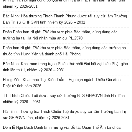
Ninh Bình: Hội nghị công bố Quyết định và ra mắt Phân ban Ni giới tỉnh
nhiệm kỳ 2026-2031
Bắc Ninh: Hòa thượng Thích Thanh Phụng được tái suy cử làm Trưởng
Ban Trị sự GHPGVN tỉnh nhiệm kỳ 2026 – 2031
Đoàn Phân ban Ni giới TW khu vực phía Bắc thăm, cúng dàng các
trường hạ tại Hà Nội nhân mùa an cư PL.2570
Phân ban Ni giới TW khu vực phía Bắc thăm, cúng dàng các trường hạ
thuộc tỉnh Hưng Yên và thành phố Hải Phòng
Bắc Ninh: Khai mạc trang trọng Phiên thứ nhất Đại hội đại biểu Phật giáo
tỉnh lần thứ I, nhiệm kỳ 2026 – 2031
Hưng Yên: Khai mạc Trại Kiền Trắc – Họp bạn ngành Thiếu Gia đình
Phật tử tỉnh năm 2026
TT. Thích Chiếu Tuệ được suy cử Trưởng BTS GHPGVN tỉnh Hà Tĩnh
nhiệm kỳ 2026 – 2031
Hà Tĩnh: Thượng tọa Thích Chiếu Tuệ được suy cử tân Trưởng ban Trị
sự GHPGVN tỉnh, nhiệm kỳ 2026-2031
Đêm lễ Ngũ Bách Danh kính mừng vía Bồ tát Quán Thế Âm tại chùa