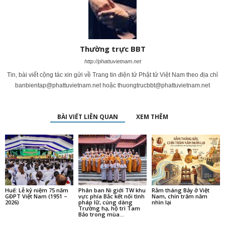
Thường trực BBT
http://phattuvietnam.net
Tin, bài viết cộng tác xin gửi về Trang tin điện tử Phật tử Việt Nam theo địa chỉ
banbientap@phattuvietnam.net
hoặc
thuongtrucbbt@phattuvietnam.net
BÀI VIẾT LIÊN QUAN
XEM THÊM
Huế: Lễ kỷ niệm 75 năm
Phân ban Ni giới TW khu
Rằm tháng Bảy ở Việt
GĐPT Việt Nam (1951 –
vực phía Bắc kết nối tình
Nam, chín trăm năm
2026)
pháp lữ, cúng dàng
nhìn lại
Trường hạ, hộ trì Tam
Bảo trong mùa...