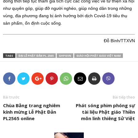
đồng thời tiếp tục tham gia tích cực các công việc về từ thiện xã hội
như quyên góp, giúp đỡ người nghèo, giúp nông dân trong những
vùng, địa phương đang bị ảnh hưởng bởi dịch Covid-19 tiêu thụ
sản phẩm, ổn định cuộc sống.
Đỗ Bình/TTXVN
TAGS
ĐẠI LỄ PHẬT ĐẢN PL.2565
GHPGVN
GIÁO HỘI PHẬT GIÁO VIỆT NAM
Bài trước
Bài tiếp theo
Chùa Bằng trang nghiêm
Phát sóng phim phóng sự
kính mừng Lễ Phật Đản
tài liệu Phật giáo Thiền
PL2565 online
môn linh thiêng Sử Việt