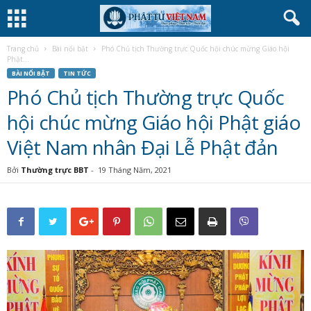
Trang chủ
Bài nổi bật
Phó Chủ tịch Thường trực Quốc hội chúc mừng Giáo hội
Phật...
BÀI NỔI BẬT
TIN TỨC
Phó Chủ tịch Thường trực Quốc
hội chúc mừng Giáo hội Phật giáo
Việt Nam nhân Đại Lễ Phật đản
Bởi
Thường trực BBT
-
19 Tháng Năm, 2021