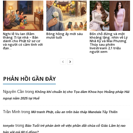
Nghi lễ Vu lan (Rằm
Bông hồng ấy mới sáu
Bốn chỗ đứng và một
tháng 7) tại nhà – Bản
mươi tuổi
khoảng lặng: nhìn về Lý
dành cho Phật tử sơ cơ
Nhã Kỳ và Mai Phương
và người có cảm tình với
Thúy sau phiên
đạo...
livestream 2,1 triệu
người xem
PHẢN HỒI GẦN ĐÂY
Nguyên Cần
trong
Không khí chuẩn bị cho Tọa đàm Khoa học Hoằng pháp Hải
ngoại năm 2025 tại Huế
Trần Minh
trong
Mở tranh Phật, cầu an trên bảo tháp Mandala Tây Thiên
trong
tonydo
Báo Tuổi trẻ phản ảnh về việc phần đất chùa cổ Giác Lâm bị rao
bán với giá 60 tỉ đồng?