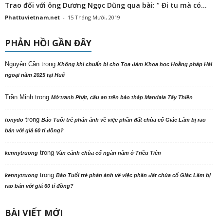
Trao đổi với ông Dương Ngọc Dũng qua bài: “ Đi tu mà có...
Phattuvietnam.net
-
15 Tháng Mười, 2019
PHẢN HỒI GẦN ĐÂY
Nguyên Cần
trong
Không khí chuẩn bị cho Tọa đàm Khoa học Hoằng pháp Hải
ngoại năm 2025 tại Huế
Trần Minh
trong
Mở tranh Phật, cầu an trên bảo tháp Mandala Tây Thiên
trong
tonydo
Báo Tuổi trẻ phản ảnh về việc phần đất chùa cổ Giác Lâm bị rao
bán với giá 60 tỉ đồng?
trong
kennytruong
Vãn cảnh chùa cổ ngàn năm ở Triều Tiên
trong
kennytruong
Báo Tuổi trẻ phản ảnh về việc phần đất chùa cổ Giác Lâm bị
rao bán với giá 60 tỉ đồng?
BÀI VIẾT MỚI