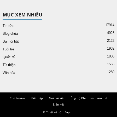
MỤC XEM NHIỀU
17914
Tin tức
4928
Blog chùa
2122
Bài nổi bật
1932
Tuổi trẻ
1836
Quốc tế
1565
Từ thiện
1280
Văn hóa
Chủ trương
Biên tập
Gửi bài viết
Ủng hộ Phattuvietnam.net
Liên kết
© Thiết kế bởi
Sapo