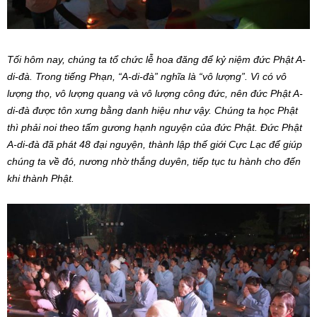
Tối hôm nay, chúng ta tổ chức lễ hoa đăng để kỷ niệm đức Phật A-
di-đà. Trong tiếng Phạn, “A-di-đà” nghĩa là “vô lượng”. Vì có vô
lượng thọ, vô lượng quang và vô lượng công đức, nên đức Phật A-
di-đà được tôn xưng bằng danh hiệu như vậy. Chúng ta học Phật
thì phải noi theo tấm gương hạnh nguyện của đức Phật. Đức Phật
A-di-đà đã phát 48 đại nguyện, thành lập thế giới Cực Lạc để giúp
chúng ta về đó, nương nhờ thắng duyên, tiếp tục tu hành cho đến
khi thành Phật.