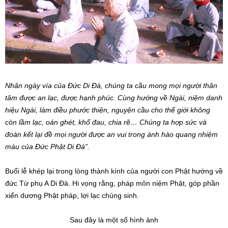
Nhân ngày vía của Đức Di Đà, chúng ta cầu mong mọi người thân
tâm được an lạc, được hạnh phúc. Cùng hướng về Ngài, niệm danh
hiệu Ngài, làm điều phước thiện, nguyện cầu cho thế giới không
còn lầm lạc, oán ghét, khổ đau, chia rẽ… Chúng ta hợp sức và
đoàn kết lại đề mọi người được an vui trong ánh hào quang nhiệm
màu của Đức Phật Di Đà”.
Buổi lễ khép lại trong lòng thành kính của người con Phật hướng về
đức Từ phụ A Di Đà. Hi vọng rằng, pháp môn niệm Phật, góp phần
xiển dương Phật pháp, lợi lạc chúng sinh.
Sau đây là một số hình ảnh