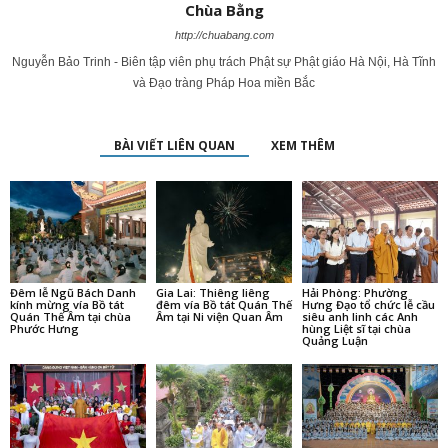
Chùa Bằng
http://chuabang.com
Nguyễn Bảo Trinh - Biên tập viên phụ trách Phật sự Phật giáo Hà Nội, Hà Tĩnh
và Đạo tràng Pháp Hoa miền Bắc
BÀI VIẾT LIÊN QUAN
XEM THÊM
Đêm lễ Ngũ Bách Danh
Gia Lai: Thiêng liêng
Hải Phòng: Phường
kính mừng vía Bồ tát
đêm vía Bồ tát Quán Thế
Hưng Đạo tổ chức lễ cầu
Quán Thế Âm tại chùa
Âm tại Ni viện Quan Âm
siêu anh linh các Anh
Phước Hưng
hùng Liệt sĩ tại chùa
Quảng Luận