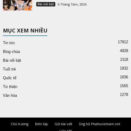
Bài nổi bật
6 Tháng Tám, 2026
MỤC XEM NHIỀU
17912
Tin tức
4928
Blog chùa
2118
Bài nổi bật
1932
Tuổi trẻ
1836
Quốc tế
1565
Từ thiện
1278
Văn hóa
Chủ trương
Biên tập
Gửi bài viết
Ủng hộ Phattuvietnam.net
Liên kết