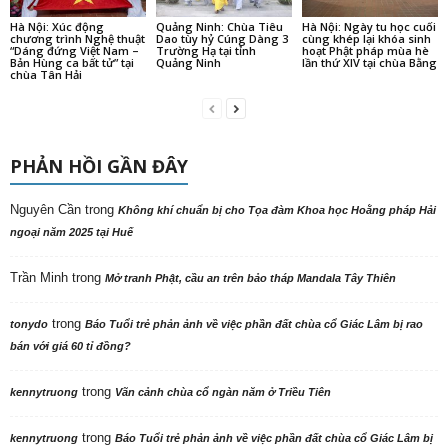
Hà Nội: Xúc động
Quảng Ninh: Chùa Tiêu
Hà Nội: Ngày tu học cuối
chương trình Nghệ thuật
Dao tùy hỷ Cúng Dàng 3
cùng khép lại khóa sinh
“Dáng đứng Việt Nam –
Trường Hạ tại tỉnh
hoạt Phật pháp mùa hè
Bản Hùng ca bất tử” tại
Quảng Ninh
lần thứ XIV tại chùa Bằng
chùa Tân Hải
PHẢN HỒI GẦN ĐÂY
Nguyên Cần
trong
Không khí chuẩn bị cho Tọa đàm Khoa học Hoằng pháp Hải
ngoại năm 2025 tại Huế
Trần Minh
trong
Mở tranh Phật, cầu an trên bảo tháp Mandala Tây Thiên
trong
tonydo
Báo Tuổi trẻ phản ảnh về việc phần đất chùa cổ Giác Lâm bị rao
bán với giá 60 tỉ đồng?
trong
kennytruong
Vãn cảnh chùa cổ ngàn năm ở Triều Tiên
trong
kennytruong
Báo Tuổi trẻ phản ảnh về việc phần đất chùa cổ Giác Lâm bị