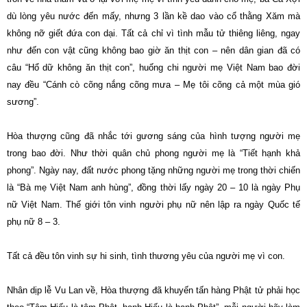
dù lòng yêu nước đến mấy, nhưng 3 lần kề dao vào cổ thằng Xăm mà
không nỡ giết đứa con dại. Tất cả chỉ vì tình mẫu tử thiêng liêng, ngay
như đến con vật cũng không bao giờ ăn thịt con – nên dân gian đã có
câu “Hổ dữ không ăn thịt con”, huống chi người mẹ Việt Nam bao đời
nay đều “Cánh cò cõng nắng cõng mưa – Mẹ tôi cõng cả một mùa gió
sương”.
Hòa thượng cũng đã nhắc tới gương sáng của hình tượng người mẹ
trong bao đời. Như thời quân chủ phong người mẹ là “Tiết hạnh khả
phong”. Ngày nay, đất nước phong tặng những người mẹ trong thời chiến
là “Bà mẹ Việt Nam anh hùng”, đồng thời lấy ngày 20 – 10 là ngày Phụ
nữ Việt Nam. Thế giới tôn vinh người phụ nữ nên lập ra ngày Quốc tế
phụ nữ 8 – 3.
Tất cả đều tôn vinh sự hi sinh, tình thương yêu của người mẹ vì con.
Nhân dịp lễ Vu Lan về, Hòa thượng đã khuyến tấn hàng Phật tử phải học