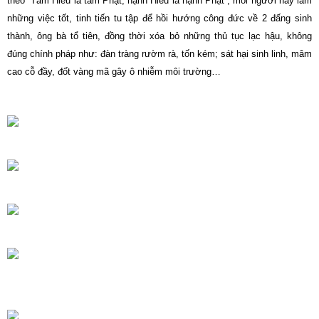
theo “Tâm Hiếu là tâm Phật, hạnh Hiếu là hạnh Phật”, mỗi người hãy làm
những việc tốt, tinh tiến tu tập để hồi hướng công đức về 2 đấng sinh
thành, ông bà tổ tiên, đồng thời xóa bỏ những thủ tục lạc hậu, không
đúng chính pháp như: đàn tràng rườm rà, tốn kém; sát hại sinh linh, mâm
cao cỗ đầy, đốt vàng mã gây ô nhiễm môi trường…