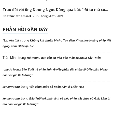
Trao đổi với ông Dương Ngọc Dũng qua bài: “ Đi tu mà có...
Phattuvietnam.net
-
15 Tháng Mười, 2019
PHẢN HỒI GẦN ĐÂY
Nguyên Cần
trong
Không khí chuẩn bị cho Tọa đàm Khoa học Hoằng pháp Hải
ngoại năm 2025 tại Huế
Trần Minh
trong
Mở tranh Phật, cầu an trên bảo tháp Mandala Tây Thiên
trong
tonydo
Báo Tuổi trẻ phản ảnh về việc phần đất chùa cổ Giác Lâm bị rao
bán với giá 60 tỉ đồng?
trong
kennytruong
Vãn cảnh chùa cổ ngàn năm ở Triều Tiên
trong
kennytruong
Báo Tuổi trẻ phản ảnh về việc phần đất chùa cổ Giác Lâm bị
rao bán với giá 60 tỉ đồng?