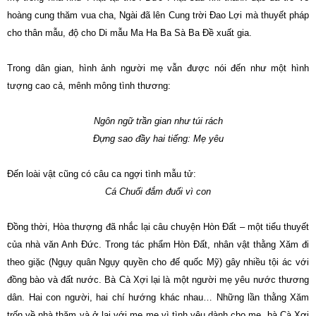
hoàng cung thăm vua cha, Ngài đã lên Cung trời Đao Lợi mà thuyết pháp
cho thân mẫu, độ cho Di mẫu Ma Ha Ba Sà Ba Đề xuất gia.
Trong dân gian, hình ảnh người mẹ vẫn được nói đến như một hình
tượng cao cả, mênh mông tình thương:
Ngôn ngữ trần gian như túi rách
Đựng sao đầy hai tiếng: Mẹ yêu
Đến loài vật cũng có câu ca ngợi tình mẫu tử:
Cá Chuối đắm đuối vì con
Đồng thời, Hòa thượng đã nhắc lại câu chuyện Hòn Đất – một tiểu thuyết
của nhà văn Anh Đức. Trong tác phẩm Hòn Đất, nhân vật thằng Xăm đi
theo giặc (Ngụy quân Ngụy quyền cho đế quốc Mỹ) gây nhiều tội ác với
đồng bào và đất nước. Bà Cà Xợi lại là một người mẹ yêu nước thương
dân. Hai con người, hai chí hướng khác nhau… Những lần thằng Xăm
trốn về nhà thăm và ở lại với mẹ mẹ vì tình yêu dành cho mẹ, bà Cà Xợi