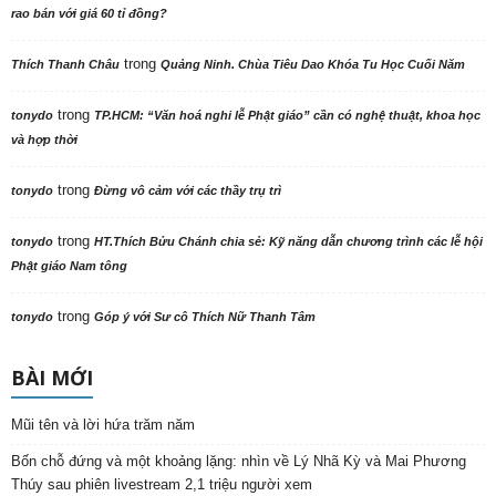
rao bán với giá 60 tỉ đồng?
trong
Thích Thanh Châu
Quảng Ninh. Chùa Tiêu Dao Khóa Tu Học Cuối Năm
trong
tonydo
TP.HCM: “Văn hoá nghi lễ Phật giáo” cần có nghệ thuật, khoa học
và hợp thời
trong
tonydo
Đừng vô cảm với các thầy trụ trì
trong
tonydo
HT.Thích Bửu Chánh chia sẻ: Kỹ năng dẫn chương trình các lễ hội
Phật giáo Nam tông
trong
tonydo
Góp ý với Sư cô Thích Nữ Thanh Tâm
BÀI MỚI
Mũi tên và lời hứa trăm năm
Bốn chỗ đứng và một khoảng lặng: nhìn về Lý Nhã Kỳ và Mai Phương
Thúy sau phiên livestream 2,1 triệu người xem