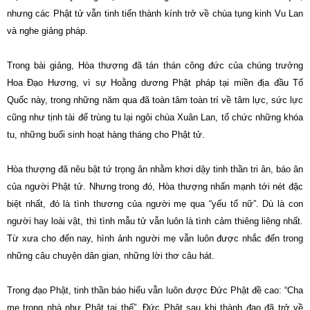
nhưng các Phật tử vẫn tinh tiến thành kính trở về chùa tụng kinh Vu Lan
và nghe giảng pháp.
Trong bài giảng, Hòa thượng đã tán thán công đức của chúng trưởng
Hoa Đạo Hương, vì sự Hoằng dương Phật pháp tại miền địa đầu Tổ
Quốc này, trong những năm qua đã toàn tâm toàn trí về tâm lực, sức lực
cũng như tịnh tài để trùng tu lại ngôi chùa Xuân Lan, tổ chức những khóa
tu, những buổi sinh hoạt hàng tháng cho Phật tử.
Hòa thượng đã nêu bật tứ trọng ân nhằm khơi dậy tinh thần tri ân, báo ân
của người Phật tử. Nhưng trong đó, Hòa thượng nhấn mạnh tới nét đặc
biệt nhất, đó là tình thương của người mẹ qua “yếu tố nữ”. Dù là con
người hay loài vật, thì tình mẫu tử vẫn luôn là tình cảm thiêng liêng nhất.
Từ xưa cho đến nay, hình ảnh người mẹ vẫn luôn được nhắc đến trong
những câu chuyện dân gian, những lời thơ câu hát.
Trong đạo Phật, tinh thần báo hiếu vẫn luôn được Đức Phật đề cao: “Cha
mẹ trong nhà như Phật tại thế”. Đức Phật sau khi thành đạo đã trở về