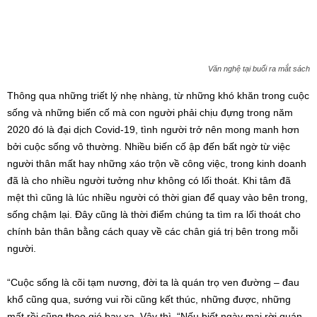
Văn nghệ tại buổi ra mắt sách
Thông qua những triết lý nhẹ nhàng, từ những khó khăn trong cuộc
sống và những biến cố mà con người phải chịu đựng trong năm
2020 đó là đại dịch Covid-19, tình người trở nên mong manh hơn
bởi cuộc sống vô thường. Nhiều biến cố ập đến bất ngờ từ việc
người thân mất hay những xáo trộn về công việc, trong kinh doanh
đã là cho nhiều người tưởng như không có lối thoát. Khi tâm đã
mệt thì cũng là lúc nhiều người có thời gian để quay vào bên trong,
sống chậm lại. Đây cũng là thời điểm chúng ta tìm ra lối thoát cho
chính bản thân bằng cách quay về các chân giá trị bên trong mỗi
người.
“Cuộc sống là cõi tạm nương, đời ta là quán trọ ven đường – đau
khổ cũng qua, sướng vui rồi cũng kết thúc, những được, những
mất rồi cũng theo gió bay xa. Vậy thì, “Nếu biết ngày mai rời quán