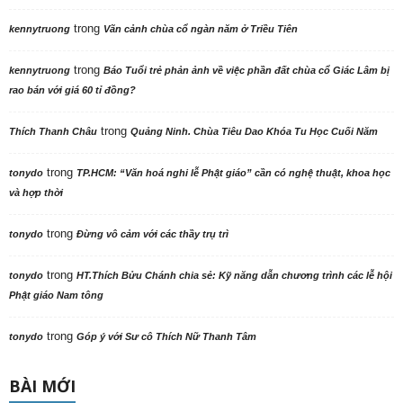
trong
kennytruong
Vãn cảnh chùa cổ ngàn năm ở Triều Tiên
trong
kennytruong
Báo Tuổi trẻ phản ảnh về việc phần đất chùa cổ Giác Lâm bị
rao bán với giá 60 tỉ đồng?
trong
Thích Thanh Châu
Quảng Ninh. Chùa Tiêu Dao Khóa Tu Học Cuối Năm
trong
tonydo
TP.HCM: “Văn hoá nghi lễ Phật giáo” cần có nghệ thuật, khoa học
và hợp thời
trong
tonydo
Đừng vô cảm với các thầy trụ trì
trong
tonydo
HT.Thích Bửu Chánh chia sẻ: Kỹ năng dẫn chương trình các lễ hội
Phật giáo Nam tông
trong
tonydo
Góp ý với Sư cô Thích Nữ Thanh Tâm
BÀI MỚI