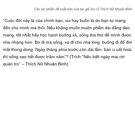
Các tác phẩm đã xuất bản của tác giả Sư cô Thích Nữ Nhuận Bình
“Cuộc đời này là của chính bạn, vui hay buồn là do bạn tự mang
đến cho mình mà thôi. Nếu không muốn muộn phiền dai dẳng đeo
mang, tốt nhất hãy học hạnh buông xả, sống tha thứ để mình được
nhẹ nhàng hơn. Bơ đi mà sống, xa đi cho nhẹ lòng, buông đi để đời
mãi thong dong. Ngày tháng phía trước còn dài lắm, bạn u uất hoài
thì sống sao hết được trăm năm”? (Trích “Nếu biết ngày mai rời
quán trọ” – Thích Nữ Nhuận Bình).