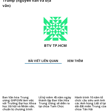
Trump (nguyên văn và bịa
văn)
BTV TP.HCM
BÀI VIẾT LIÊN QUAN
XEM THÊM
Ban Văn hóa Trung
Lễ kỷ niêm 45 năm ngày
Hành trình 10 năm tổ
ương GHPGVN làm việc
thành lập Ban Văn Hóa
chức cầu siêu anh linh
với Trường Đại học Khoa
Trung Ương sẽ diễn ra
các Anh hùng Liệt sĩ tại
học Xã hội và Nhân văn,
tại chùa Tam Chúc
dải đất miền Trung của
chuẩn bị chương trình
chùa Tân Hải