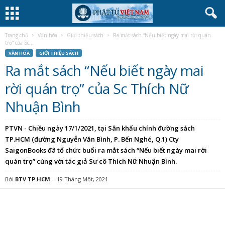
Trang chủ
Văn hóa
Giới thiệu sách
Ra mắt sách “Nếu biết ngày mai rời quán
trọ” của Sc...
VĂN HÓA
GIỚI THIỆU SÁCH
Ra mắt sách “Nếu biết ngày mai
rời quán trọ” của Sc Thích Nữ
Nhuận Bình
PTVN - Chiều ngày 17/1/2021, tại Sân khấu chính đường sách
TP.HCM (đường Nguyễn Văn Bình, P. Bến Nghé, Q.1) Cty
SaigonBooks đã tổ chức buổi ra mắt sách “Nếu biết ngày mai rời
quán trọ” cùng với tác giả Sư cô Thích Nữ Nhuận Bình.
Bởi
BTV TP.HCM
-
19 Tháng Một, 2021