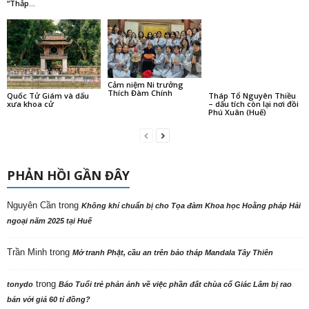
“Thắp...
Cảm niệm Ni trưởng
Thích Đàm Chính
Quốc Tử Giám và dấu
Tháp Tổ Nguyên Thiều
xưa khoa cử
– dấu tích còn lại nơi đồi
Phú Xuân (Huế)
PHẢN HỒI GẦN ĐÂY
Nguyên Cần
trong
Không khí chuẩn bị cho Tọa đàm Khoa học Hoằng pháp Hải
ngoại năm 2025 tại Huế
Trần Minh
trong
Mở tranh Phật, cầu an trên bảo tháp Mandala Tây Thiên
trong
tonydo
Báo Tuổi trẻ phản ảnh về việc phần đất chùa cổ Giác Lâm bị rao
bán với giá 60 tỉ đồng?