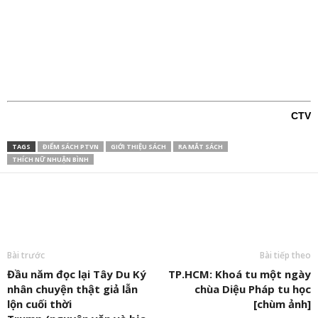
CTV
TAGS
ĐIỂM SÁCH PTVN
GIỚI THIỆU SÁCH
RA MẮT SÁCH
THÍCH NỮ NHUẬN BÌNH
Bài trước
Bài tiếp theo
Đầu năm đọc lại Tây Du Ký
TP.HCM: Khoá tu một ngày
nhân chuyện thật giả lẫn
chùa Diệu Pháp tu học
lộn cuối thời
[chùm ảnh]