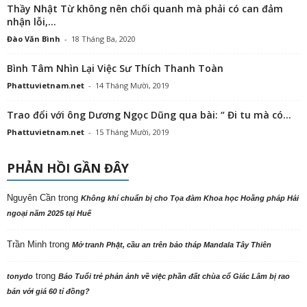
Thầy Nhật Từ không nên chối quanh mà phải có can đảm
nhận lỗi,...
Đào Văn Bình
-
18 Tháng Ba, 2020
Bình Tâm Nhìn Lại Việc Sư Thích Thanh Toàn
Phattuvietnam.net
-
14 Tháng Mười, 2019
Trao đổi với ông Dương Ngọc Dũng qua bài: “ Đi tu mà có...
Phattuvietnam.net
-
15 Tháng Mười, 2019
PHẢN HỒI GẦN ĐÂY
Nguyên Cần
trong
Không khí chuẩn bị cho Tọa đàm Khoa học Hoằng pháp Hải
ngoại năm 2025 tại Huế
Trần Minh
trong
Mở tranh Phật, cầu an trên bảo tháp Mandala Tây Thiên
trong
tonydo
Báo Tuổi trẻ phản ảnh về việc phần đất chùa cổ Giác Lâm bị rao
bán với giá 60 tỉ đồng?