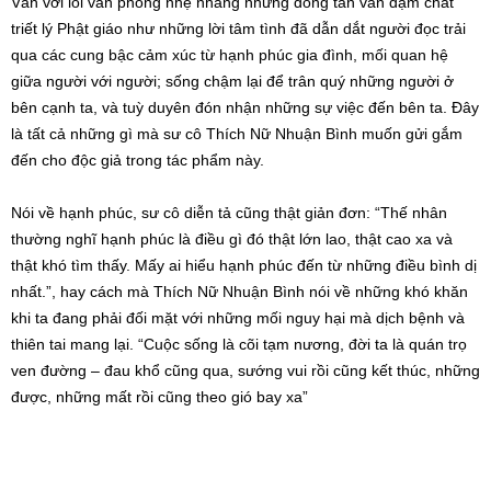
Vẫn với lối văn phong nhẹ nhàng những dòng tản văn đậm chất
triết lý Phật giáo như những lời tâm tình đã dẫn dắt người đọc trải
qua các cung bậc cảm xúc từ hạnh phúc gia đình, mối quan hệ
giữa người với người; sống chậm lại để trân quý những người ở
bên cạnh ta, và tuỳ duyên đón nhận những sự việc đến bên ta. Đây
là tất cả những gì mà sư cô Thích Nữ Nhuận Bình muốn gửi gắm
đến cho độc giả trong tác phẩm này.
Nói về hạnh phúc, sư cô diễn tả cũng thật giản đơn: “Thế nhân
thường nghĩ hạnh phúc là điều gì đó thật lớn lao, thật cao xa và
thật khó tìm thấy. Mấy ai hiểu hạnh phúc đến từ những điều bình dị
nhất.”, hay cách mà Thích Nữ Nhuận Bình nói về những khó khăn
khi ta đang phải đối mặt với những mối nguy hại mà dịch bệnh và
thiên tai mang lại. “Cuộc sống là cõi tạm nương, đời ta là quán trọ
ven đường – đau khổ cũng qua, sướng vui rồi cũng kết thúc, những
được, những mất rồi cũng theo gió bay xa”