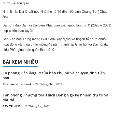
nước về Tôn giáo
Ninh Bình: Đại lễ cất nóc Nhà thờ tổ Tổ đình Đỗ Linh Quang Tự ( Chùa
Đọ)
Ban Chỉ đạo Đại hội Đại biểu Phật giáo toàn quốc lần thứ X (2026 – 2031)
họp phiên trực tuyến
Ban Văn hóa Trung ương GHPGVN xây dựng kế hoạch tổ chức chuỗi
hoạt động văn hóa chào mừng 45 năm thành lập Giáo hội và Đại hội đại
biểu Phật giáo toàn quốc lần thứ X
BÀI XEM NHIỀU
Cô phóng viên lẳng lơ của báo Phụ nữ và chuyện tình tiền,
bản...
Phattuvietnam.net
-
26 Tháng Chín, 2019
Tấn phong Thượng toạ Thích Đồng Ngộ kế nhiệm trụ trì và
đặt đá...
BTV TP.HCM
-
13 Tháng Bảy, 2022