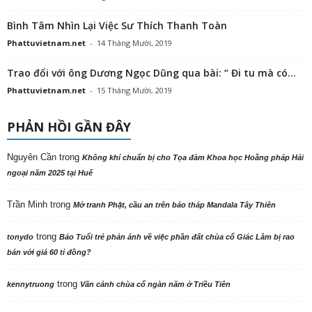
Bình Tâm Nhìn Lại Việc Sư Thích Thanh Toàn
Phattuvietnam.net
-
14 Tháng Mười, 2019
Trao đổi với ông Dương Ngọc Dũng qua bài: “ Đi tu mà có...
Phattuvietnam.net
-
15 Tháng Mười, 2019
PHẢN HỒI GẦN ĐÂY
Nguyên Cần
trong
Không khí chuẩn bị cho Tọa đàm Khoa học Hoằng pháp Hải
ngoại năm 2025 tại Huế
Trần Minh
trong
Mở tranh Phật, cầu an trên bảo tháp Mandala Tây Thiên
trong
tonydo
Báo Tuổi trẻ phản ảnh về việc phần đất chùa cổ Giác Lâm bị rao
bán với giá 60 tỉ đồng?
trong
kennytruong
Vãn cảnh chùa cổ ngàn năm ở Triều Tiên