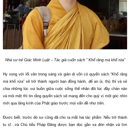
Nhà sư trẻ Giác Minh Luật – Tác giả cuốn sách ” Khổ răng mà khổ rứa”
Hy vọng với lối văn trong sáng và giản dị vốn có quyển sách “Khổ răng
mà khổ rứa” sẽ trở thành người bạn đồng hành, để an ủi, thủ thỉ và sẻ
chia những lúc vui buồn giữa cuộc sống thế nhân đôi lúc đầy chán nản
và mỏi mệt thì tin rằng quyển sách sẽ mang đến cho quý vị một góc nhìn
mới qua lăng kính của Phật giáo trước mọi vấn đề như trên.
Được biết, trước đó sư cũng đã cho ra mắt hai tác phẩm: Nếu trở thành
tu sĩ…và Chú tiểu Pháp Đăng được bạn đọc gần xa đón nhận và tìm