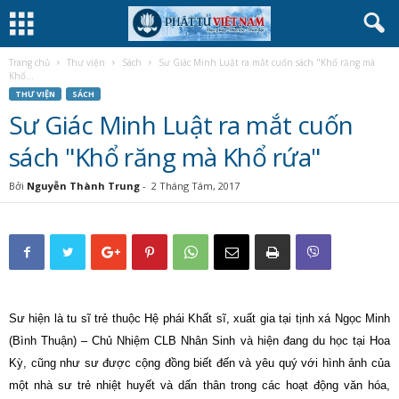
Trang chủ
Thư viện
Sách
Sư Giác Minh Luật ra mắt cuốn sách "Khổ răng mà
Khổ...
THƯ VIỆN
SÁCH
Sư Giác Minh Luật ra mắt cuốn
sách "Khổ răng mà Khổ rứa"
Bởi
Nguyễn Thành Trung
-
2 Tháng Tám, 2017
Sư hiện là tu sĩ trẻ thuộc Hệ phái Khất sĩ, xuất gia tại tịnh xá Ngọc Minh
(Bình Thuận) – Chủ Nhiệm CLB Nhân Sinh và hiện đang du học tại Hoa
Kỳ, cũng như sư được cộng đồng biết đến và yêu quý với hình ảnh của
một nhà sư trẻ nhiệt huyết và dấn thân trong các hoạt động văn hóa,