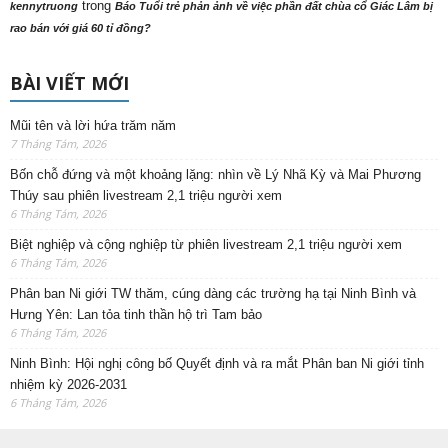
trong
kennytruong
Báo Tuổi trẻ phản ảnh về việc phần đất chùa cổ Giác Lâm bị
rao bán với giá 60 tỉ đồng?
BÀI VIẾT MỚI
Mũi tên và lời hứa trăm năm
7 Tháng Tám, 2026
Bốn chỗ đứng và một khoảng lặng: nhìn về Lý Nhã Kỳ và Mai Phương
Thúy sau phiên livestream 2,1 triệu người xem
6 Tháng Tám, 2026
Biệt nghiệp và cộng nghiệp từ phiên livestream 2,1 triệu người xem
6 Tháng Tám, 2026
Phân ban Ni giới TW thăm, cúng dàng các trường hạ tại Ninh Bình và
Hưng Yên: Lan tỏa tinh thần hộ trì Tam bảo
6 Tháng Tám, 2026
Ninh Bình: Hội nghị công bố Quyết định và ra mắt Phân ban Ni giới tỉnh
nhiệm kỳ 2026-2031
6 Tháng Tám, 2026