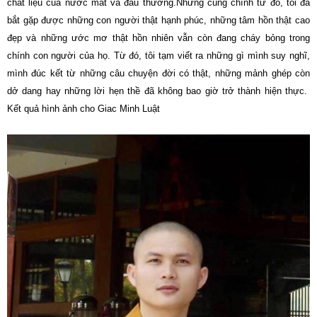
chất liệu của nước mắt và đau thương.Nhưng cũng chính từ đó, tôi đã
bắt gặp được những con người thật hạnh phúc, những tâm hồn thật cao
đẹp và những ước mơ thật hồn nhiên vẫn còn đang cháy bỏng trong
chính con người của họ. Từ đó, tôi tạm viết ra những gì mình suy nghĩ,
mình đúc kết từ những câu chuyện đời có thật, những mảnh ghép còn
dở dang hay những lời hẹn thề đã không bao giờ trở thành hiện thực.
Kết quả hình ảnh cho Giac Minh Luật