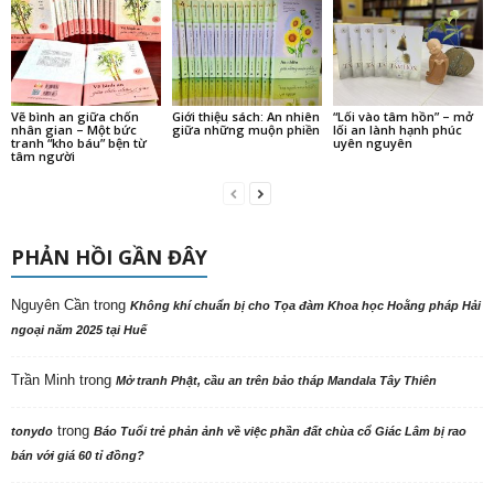
Vẽ bình an giữa chốn
Giới thiệu sách: An nhiên
“Lối vào tâm hồn” – mở
nhân gian – Một bức
giữa những muộn phiền
lối an lành hạnh phúc
tranh “kho báu” bện từ
uyên nguyên
tâm người
PHẢN HỒI GẦN ĐÂY
Nguyên Cần
trong
Không khí chuẩn bị cho Tọa đàm Khoa học Hoằng pháp Hải
ngoại năm 2025 tại Huế
Trần Minh
trong
Mở tranh Phật, cầu an trên bảo tháp Mandala Tây Thiên
trong
tonydo
Báo Tuổi trẻ phản ảnh về việc phần đất chùa cổ Giác Lâm bị rao
bán với giá 60 tỉ đồng?