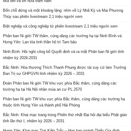
Mũi tên và lời hứa trăm năm
Bốn chỗ đứng và một khoảng lặng: nhìn về Lý Nhã Kỳ và Mai Phương
Thúy sau phiên livestream 2,1 triệu người xem
Biệt nghiệp và cộng nghiệp từ phiên livestream 2,1 triệu người xem
Phân ban Ni giới TW thăm, cúng dàng các trường hạ tại Ninh Bình và
Hưng Yên: Lan tỏa tinh thần hộ trì Tam bảo
Ninh Bình: Hội nghị công bố Quyết định và ra mắt Phân ban Ni giới tỉnh
nhiệm kỳ 2026-2031
Bắc Ninh: Hòa thượng Thích Thanh Phụng được tái suy cử làm Trưởng
Ban Trị sự GHPGVN tỉnh nhiệm kỳ 2026 – 2031
Đoàn Phân ban Ni giới TW khu vực phía Bắc thăm, cúng dàng các
trường hạ tại Hà Nội nhân mùa an cư PL.2570
Phân ban Ni giới TW khu vực phía Bắc thăm, cúng dàng các trường hạ
thuộc tỉnh Hưng Yên và thành phố Hải Phòng
Bắc Ninh: Khai mạc trang trọng Phiên thứ nhất Đại hội đại biểu Phật giáo
tỉnh lần thứ I, nhiệm kỳ 2026 – 2031
Hưng Yên: Khai mạc Trại Kiền Trắc – Họp bạn ngành Thiếu Gia đình