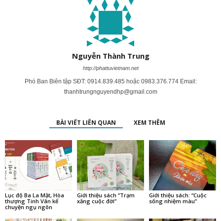
Nguyễn Thành Trung
http://phattuvietnam.net
Phó Ban Biên tập SĐT: 0914.839.485 hoặc 0983.376.774 Email:
thanhtrungnguyendhp@gmail.com
BÀI VIẾT LIÊN QUAN
XEM THÊM
Lục độ Ba La Mật, Hòa
Giới thiệu sách “Trạm
Giới thiệu sách: “Cuộc
thượng Tinh Vân kể
xăng cuộc đời”
sống nhiệm màu”
chuyện ngụ ngôn