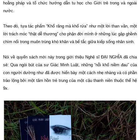
hoằng pháp và tổ chức hướng dẫn tu học cho Giới trẻ trong và ngoài
nước.
Theo đó, tựa tác phẩm “Khổ răng mà khổ rứa” như một lời than vãn, một
lời trách móc “thật dễ thương” cho phận đời mình ở những lúc gập ghềnh
chìm nổi trong muôn trùng khó khăn và bế tắc giữa kiếp sống nhân sinh.
Nói về quyển sách mới này trong giới thiệu Nghệ sĩ ĐẠI NGHĨA đã chia
sẻ: Qua ngòi bút của sư Giác Minh Luật, những “nỗi khổ niềm đau” của
con người dường như đã được hiển bày một cách nhẹ nhàng và có phần
trào lộng bởi một tâm hồn trẻ trung của một cậu thanh niên thuộc thế hệ
9x.