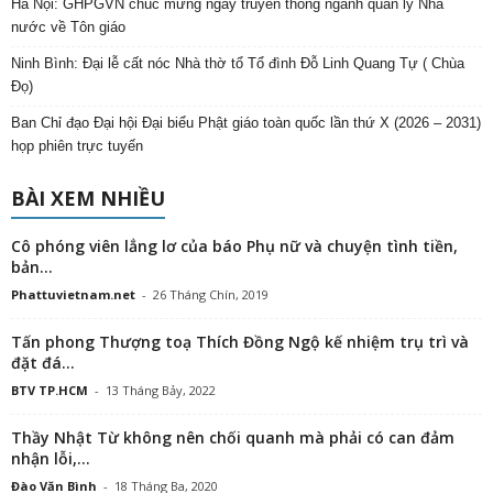
Hà Nội: GHPGVN chúc mừng ngày truyền thống ngành quản lý Nhà
nước về Tôn giáo
Ninh Bình: Đại lễ cất nóc Nhà thờ tổ Tổ đình Đỗ Linh Quang Tự ( Chùa
Đọ)
Ban Chỉ đạo Đại hội Đại biểu Phật giáo toàn quốc lần thứ X (2026 – 2031)
họp phiên trực tuyến
BÀI XEM NHIỀU
Cô phóng viên lẳng lơ của báo Phụ nữ và chuyện tình tiền,
bản...
Phattuvietnam.net
-
26 Tháng Chín, 2019
Tấn phong Thượng toạ Thích Đồng Ngộ kế nhiệm trụ trì và
đặt đá...
BTV TP.HCM
-
13 Tháng Bảy, 2022
Thầy Nhật Từ không nên chối quanh mà phải có can đảm
nhận lỗi,...
Đào Văn Bình
-
18 Tháng Ba, 2020