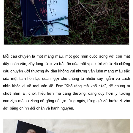
Mỗi câu chuyện là một mảng màu, một góc nhìn cuộc sống với con mắt
đầy nhân văn, đầy lòng từ bi và trắc ẩn của một vị sư trẻ để từ đó những
câu chuyện đời thường ấy dẫu không vui nhưng vẫn luôn mang màu sắc
của một tâm hồn lạc quan, gợi cho chúng ta nhiều suy ngẫm và cách
nhìn khác đi về mọi vấn đề. Đọc “Khổ răng mà khổ rứa”, để chúng ta
chợt nhìn lại, chợt hiểu hơn mà càng thương, càng quý hơn lý tưởng
cao đẹp mà sư đang cố gắng nỗ lực từng ngày, từng giờ để bước đi vào
đời bằng chính đôi chân và hạnh nguyện.