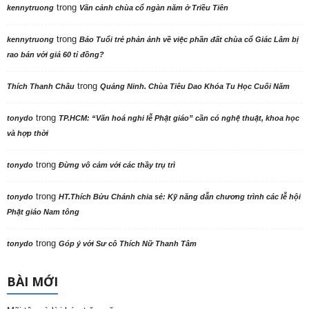
trong
kennytruong
Vãn cảnh chùa cổ ngàn năm ở Triều Tiên
trong
kennytruong
Báo Tuổi trẻ phản ảnh về việc phần đất chùa cổ Giác Lâm bị
rao bán với giá 60 tỉ đồng?
trong
Thích Thanh Châu
Quảng Ninh. Chùa Tiêu Dao Khóa Tu Học Cuối Năm
trong
tonydo
TP.HCM: “Văn hoá nghi lễ Phật giáo” cần có nghệ thuật, khoa học
và hợp thời
trong
tonydo
Đừng vô cảm với các thầy trụ trì
trong
tonydo
HT.Thích Bửu Chánh chia sẻ: Kỹ năng dẫn chương trình các lễ hội
Phật giáo Nam tông
trong
tonydo
Góp ý với Sư cô Thích Nữ Thanh Tâm
BÀI MỚI