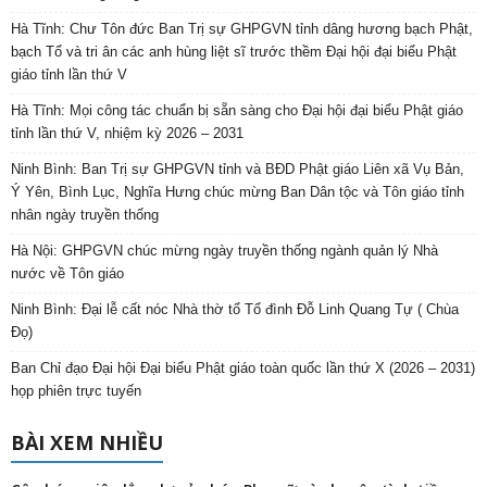
Hà Tĩnh: Chư Tôn đức Ban Trị sự GHPGVN tỉnh dâng hương bạch Phật,
bạch Tổ và tri ân các anh hùng liệt sĩ trước thềm Đại hội đại biểu Phật
giáo tỉnh lần thứ V
Hà Tĩnh: Mọi công tác chuẩn bị sẵn sàng cho Đại hội đại biểu Phật giáo
tỉnh lần thứ V, nhiệm kỳ 2026 – 2031
Ninh Bình: Ban Trị sự GHPGVN tỉnh và BĐD Phật giáo Liên xã Vụ Bản,
Ý Yên, Bình Lục, Nghĩa Hưng chúc mừng Ban Dân tộc và Tôn giáo tỉnh
nhân ngày truyền thống
Hà Nội: GHPGVN chúc mừng ngày truyền thống ngành quản lý Nhà
nước về Tôn giáo
Ninh Bình: Đại lễ cất nóc Nhà thờ tổ Tổ đình Đỗ Linh Quang Tự ( Chùa
Đọ)
Ban Chỉ đạo Đại hội Đại biểu Phật giáo toàn quốc lần thứ X (2026 – 2031)
họp phiên trực tuyến
BÀI XEM NHIỀU