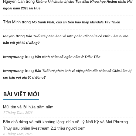
Nguyên Cần
trong
Không khí chuẩn bị cho Tọa đàm Khoa học Hoằng pháp Hải
ngoại năm 2025 tại Huế
Trần Minh
trong
Mở tranh Phật, cầu an trên bảo tháp Mandala Tây Thiên
trong
tonydo
Báo Tuổi trẻ phản ảnh về việc phần đất chùa cổ Giác Lâm bị rao
bán với giá 60 tỉ đồng?
trong
kennytruong
Vãn cảnh chùa cổ ngàn năm ở Triều Tiên
trong
kennytruong
Báo Tuổi trẻ phản ảnh về việc phần đất chùa cổ Giác Lâm bị
rao bán với giá 60 tỉ đồng?
BÀI VIẾT MỚI
Mũi tên và lời hứa trăm năm
7 Tháng Tám, 2026
Bốn chỗ đứng và một khoảng lặng: nhìn về Lý Nhã Kỳ và Mai Phương
Thúy sau phiên livestream 2,1 triệu người xem
6 Tháng Tám, 2026