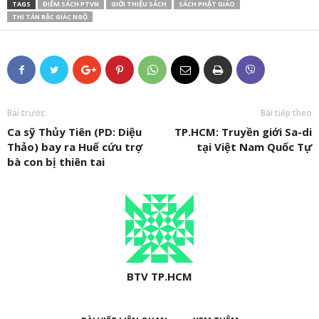
TAGS
ĐIỂM SÁCH PTVN
GIỚI THIỆU SÁCH
SÁCH PHẬT GIÁO
THI TÁN BẬC GIÁC NGỘ
Bài trước
Bài tiếp theo
Ca sỹ Thủy Tiên (PD: Diệu
TP.HCM: Truyền giới Sa-di
Thảo) bay ra Huế cứu trợ
tại Việt Nam Quốc Tự
bà con bị thiên tai
BTV TP.HCM