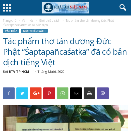
Trang chủ
Văn hóa
Giới thiệu sách
Tác phẩm thơ tán dương Đức Phật
“Śaptapañcaśatka” đã có bản dịch...
VĂN HÓA
GIỚI THIỆU SÁCH
Tác phẩm thơ tán dương Đức
Phật “Śaptapañcaśatka” đã có bản
dịch tiếng Việt
Bởi
BTV TP.HCM
-
14 Tháng Mười, 2020