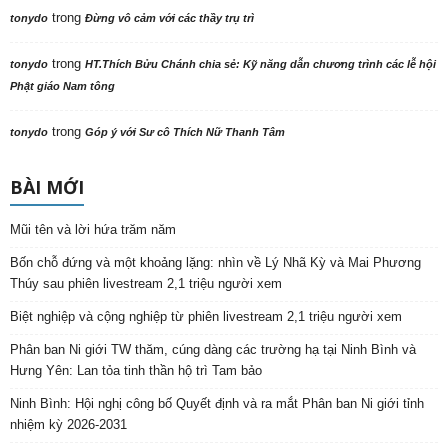
trong
tonydo
Đừng vô cảm với các thầy trụ trì
trong
tonydo
HT.Thích Bửu Chánh chia sẻ: Kỹ năng dẫn chương trình các lễ hội
Phật giáo Nam tông
trong
tonydo
Góp ý với Sư cô Thích Nữ Thanh Tâm
BÀI MỚI
Mũi tên và lời hứa trăm năm
Bốn chỗ đứng và một khoảng lặng: nhìn về Lý Nhã Kỳ và Mai Phương
Thúy sau phiên livestream 2,1 triệu người xem
Biệt nghiệp và cộng nghiệp từ phiên livestream 2,1 triệu người xem
Phân ban Ni giới TW thăm, cúng dàng các trường hạ tại Ninh Bình và
Hưng Yên: Lan tỏa tinh thần hộ trì Tam bảo
Ninh Bình: Hội nghị công bố Quyết định và ra mắt Phân ban Ni giới tỉnh
nhiệm kỳ 2026-2031