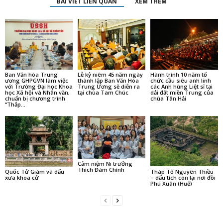
BÀI VIẾT LIÊN QUAN
XEM THÊM
Ban Văn hóa Trung
Lễ kỷ niêm 45 năm ngày
Hành trình 10 năm tổ
ương GHPGVN làm việc
thành lập Ban Văn Hóa
chức cầu siêu anh linh
với Trường Đại học Khoa
Trung Ương sẽ diễn ra
các Anh hùng Liệt sĩ tại
học Xã hội và Nhân văn,
tại chùa Tam Chúc
dải đất miền Trung của
chuẩn bị chương trình
chùa Tân Hải
“Thắp...
Cảm niệm Ni trưởng
Thích Đàm Chính
Quốc Tử Giám và dấu
Tháp Tổ Nguyên Thiều
xưa khoa cử
– dấu tích còn lại nơi đồi
Phú Xuân (Huế)