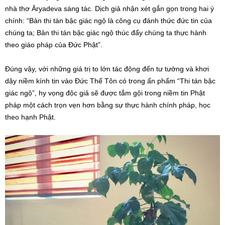
nhà thơ Āryadeva sáng tác. Dịch giả nhận xét gắn gọn trong hai ý
chính: “Bản thi tán bậc giác ngộ là công cụ đánh thức đức tin của
chúng ta; Bản thi tán bậc giác ngộ thúc đẩy chúng ta thực hành
theo giáo pháp của Đức Phật”.
Đúng vậy, với những giá trị to lớn tác động đến tư tưởng và khơi
dậy niềm kính tin vào Đức Thế Tôn có trong ấn phẩm “Thi tán bậc
giác ngộ”, hy vọng độc giả sẽ được tắm gội trong niềm tin Phật
pháp một cách trọn vẹn hơn bằng sự thực hành chính pháp, học
theo hạnh Phật.