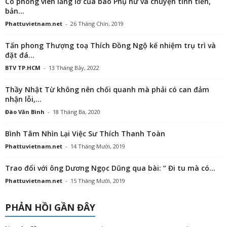
Cô phóng viên lẳng lơ của báo Phụ nữ và chuyện tình tiền,
bản...
Phattuvietnam.net
-
26 Tháng Chín, 2019
Tấn phong Thượng toạ Thích Đồng Ngộ kế nhiệm trụ trì và
đặt đá...
BTV TP.HCM
-
13 Tháng Bảy, 2022
Thầy Nhật Từ không nên chối quanh mà phải có can đảm
nhận lỗi,...
Đào Văn Bình
-
18 Tháng Ba, 2020
Bình Tâm Nhìn Lại Việc Sư Thích Thanh Toàn
Phattuvietnam.net
-
14 Tháng Mười, 2019
Trao đổi với ông Dương Ngọc Dũng qua bài: “ Đi tu mà có...
Phattuvietnam.net
-
15 Tháng Mười, 2019
PHẢN HỒI GẦN ĐÂY