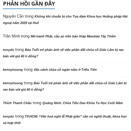
PHẢN HỒI GẦN ĐÂY
Nguyên Cần
trong
Không khí chuẩn bị cho Tọa đàm Khoa học Hoằng pháp Hải
ngoại năm 2025 tại Huế
Trần Minh
trong
Mở tranh Phật, cầu an trên bảo tháp Mandala Tây Thiên
trong
tonydo
Báo Tuổi trẻ phản ảnh về việc phần đất chùa cổ Giác Lâm bị rao
bán với giá 60 tỉ đồng?
trong
kennytruong
Vãn cảnh chùa cổ ngàn năm ở Triều Tiên
trong
kennytruong
Báo Tuổi trẻ phản ảnh về việc phần đất chùa cổ Giác Lâm bị
rao bán với giá 60 tỉ đồng?
trong
Thích Thanh Châu
Quảng Ninh. Chùa Tiêu Dao Khóa Tu Học Cuối Năm
trong
tonydo
TP.HCM: “Văn hoá nghi lễ Phật giáo” cần có nghệ thuật, khoa học
và hợp thời