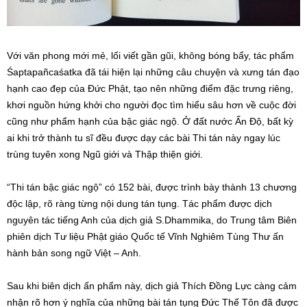
Với văn phong mới mẻ, lối viết gần gũi, không bóng bẩy, tác phẩm
Śaptapañcaśatka đã tái hiện lại những câu chuyện và xưng tán đạo
hạnh cao đẹp của Đức Phật, tạo nên những điểm đặc trưng riêng,
khơi nguồn hứng khởi cho người đọc tìm hiểu sâu hơn về cuộc đời
cũng như phẩm hạnh của bậc giác ngộ. Ở đất nước Ấn Độ, bất kỳ
ai khi trở thành tu sĩ đều được dạy các bài Thi tán này ngay lúc
trùng tuyên xong Ngũ giới và Thập thiện giới.
“Thi tán bậc giác ngộ” có 152 bài, được trình bày thành 13 chương
độc lập, rõ ràng từng nội dung tán tụng. Tác phẩm được dịch
nguyên tác tiếng Anh của dịch giả S.Dhammika, do Trung tâm Biên
phiên dịch Tư liệu Phật giáo Quốc tế Vĩnh Nghiêm Tùng Thư ấn
hành bản song ngữ Việt – Anh.
Sau khi biên dịch ấn phẩm này, dịch giả Thích Đồng Lực càng cảm
nhận rõ hơn ý nghĩa của những bài tán tụng Đức Thế Tôn đã được