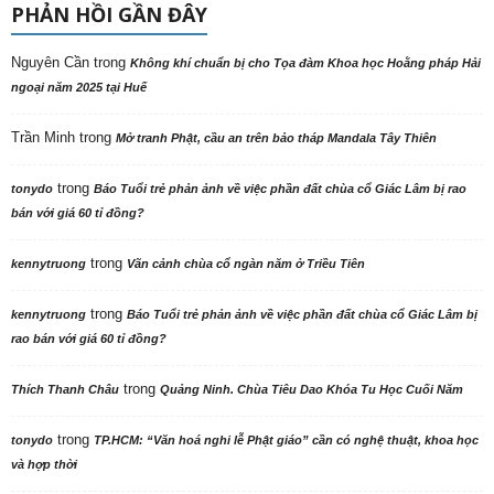
PHẢN HỒI GẦN ĐÂY
Nguyên Cần
trong
Không khí chuẩn bị cho Tọa đàm Khoa học Hoằng pháp Hải
ngoại năm 2025 tại Huế
Trần Minh
trong
Mở tranh Phật, cầu an trên bảo tháp Mandala Tây Thiên
trong
tonydo
Báo Tuổi trẻ phản ảnh về việc phần đất chùa cổ Giác Lâm bị rao
bán với giá 60 tỉ đồng?
trong
kennytruong
Vãn cảnh chùa cổ ngàn năm ở Triều Tiên
trong
kennytruong
Báo Tuổi trẻ phản ảnh về việc phần đất chùa cổ Giác Lâm bị
rao bán với giá 60 tỉ đồng?
trong
Thích Thanh Châu
Quảng Ninh. Chùa Tiêu Dao Khóa Tu Học Cuối Năm
trong
tonydo
TP.HCM: “Văn hoá nghi lễ Phật giáo” cần có nghệ thuật, khoa học
và hợp thời