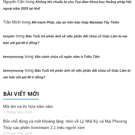
Nguyên Cần
trong
Không khí chuẩn bị cho Tọa đàm Khoa học Hoằng pháp Hải
ngoại năm 2025 tại Huế
Trần Minh
trong
Mở tranh Phật, cầu an trên bảo tháp Mandala Tây Thiên
trong
tonydo
Báo Tuổi trẻ phản ảnh về việc phần đất chùa cổ Giác Lâm bị rao
bán với giá 60 tỉ đồng?
trong
kennytruong
Vãn cảnh chùa cổ ngàn năm ở Triều Tiên
trong
kennytruong
Báo Tuổi trẻ phản ảnh về việc phần đất chùa cổ Giác Lâm bị
rao bán với giá 60 tỉ đồng?
BÀI VIẾT MỚI
Mũi tên và lời hứa trăm năm
7 Tháng Tám, 2026
Bốn chỗ đứng và một khoảng lặng: nhìn về Lý Nhã Kỳ và Mai Phương
Thúy sau phiên livestream 2,1 triệu người xem
6 Tháng Tám, 2026