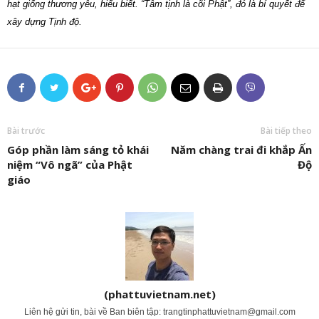
hạt giống thương yêu, hiểu biết. “Tâm tịnh là cõi Phật”, đó là bí quyết để
xây dựng Tịnh độ.
Bài trước
Bài tiếp theo
Góp phần làm sáng tỏ khái
Năm chàng trai đi khắp Ấn
niệm “Vô ngã” của Phật
Độ
giáo
(phattuvietnam.net)
Liên hệ gửi tin, bài về Ban biên tập:
trangtinphattuvietnam@gmail.com