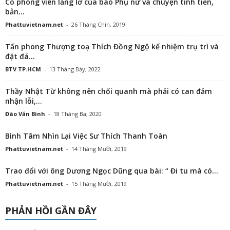
Cô phóng viên lẳng lơ của báo Phụ nữ và chuyện tình tiền,
bản...
Phattuvietnam.net
-
26 Tháng Chín, 2019
Tấn phong Thượng toạ Thích Đồng Ngộ kế nhiệm trụ trì và
đặt đá...
BTV TP.HCM
-
13 Tháng Bảy, 2022
Thầy Nhật Từ không nên chối quanh mà phải có can đảm
nhận lỗi,...
Đào Văn Bình
-
18 Tháng Ba, 2020
Bình Tâm Nhìn Lại Việc Sư Thích Thanh Toàn
Phattuvietnam.net
-
14 Tháng Mười, 2019
Trao đổi với ông Dương Ngọc Dũng qua bài: “ Đi tu mà có...
Phattuvietnam.net
-
15 Tháng Mười, 2019
PHẢN HỒI GẦN ĐÂY