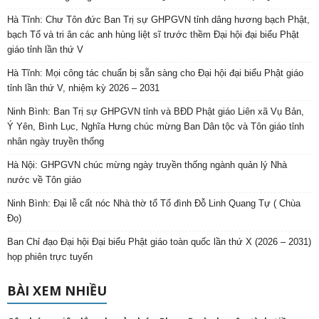
Hà Tĩnh: Chư Tôn đức Ban Trị sự GHPGVN tỉnh dâng hương bạch Phật,
bạch Tổ và tri ân các anh hùng liệt sĩ trước thềm Đại hội đại biểu Phật
giáo tỉnh lần thứ V
Hà Tĩnh: Mọi công tác chuẩn bị sẵn sàng cho Đại hội đại biểu Phật giáo
tỉnh lần thứ V, nhiệm kỳ 2026 – 2031
Ninh Bình: Ban Trị sự GHPGVN tỉnh và BĐD Phật giáo Liên xã Vụ Bản,
Ý Yên, Bình Lục, Nghĩa Hưng chúc mừng Ban Dân tộc và Tôn giáo tỉnh
nhân ngày truyền thống
Hà Nội: GHPGVN chúc mừng ngày truyền thống ngành quản lý Nhà
nước về Tôn giáo
Ninh Bình: Đại lễ cất nóc Nhà thờ tổ Tổ đình Đỗ Linh Quang Tự ( Chùa
Đọ)
Ban Chỉ đạo Đại hội Đại biểu Phật giáo toàn quốc lần thứ X (2026 – 2031)
họp phiên trực tuyến
BÀI XEM NHIỀU