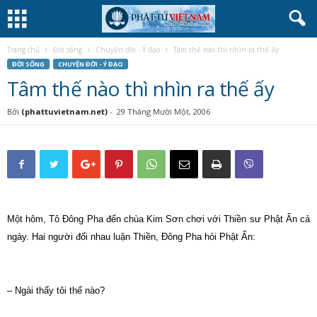
Trang chủ
Đời sống
Chuyện đời - Ý đạo
Tâm thế nào thì nhìn ra thế ấy
ĐỜI SỐNG
CHUYỆN ĐỜI - Ý ĐẠO
Tâm thế nào thì nhìn ra thế ấy
Bởi
(phattuvietnam.net)
-
29 Tháng Mười Một, 2006
Một hôm, Tô Đông Pha đến chùa Kim Sơn chơi với Thiền sư Phật Ấn cả
ngày. Hai người đối nhau luận Thiền, Đông Pha hỏi Phật Ấn:
– Ngài thấy tôi thế nào?