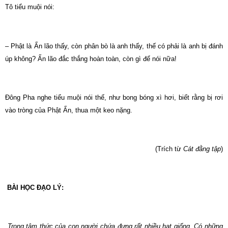
Tô tiểu muội nói:
– Phật là Ấn lão thấy, còn phân bò là anh thấy, thế có phải là anh bị đánh
úp không? Ấn lão đắc thắng hoàn toàn, còn gì để nói nữa!
Đông Pha nghe tiểu muội nói thế, như bong bóng xì hơi, biết rằng bị rơi
vào tròng của Phật Ấn, thua một keo nặng.
(Trích từ
Cát đằng tập
)
BÀI HỌC ĐẠO LÝ:
Trong tâm thức của con người chứa đựng rất nhiều hạt giống. Có những