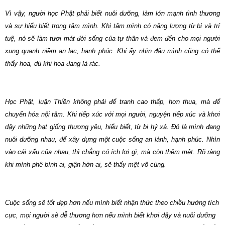
Vì vậy, người học Phật phải biết nuôi dưỡng, làm lớn mạnh tình thương
và sự hiểu biết trong tâm mình. Khi tâm mình có năng lượng từ bi và trí
tuệ, nó sẽ làm tươi mát đời sống của tự thân và đem đến cho mọi người
xung quanh niềm an lạc, hạnh phúc. Khi ấy nhìn đâu mình cũng có thể
thấy hoa, dù khi hoa đang là rác.
Học Phật, luận Thiền không phải để tranh cao thấp, hơn thua, mà để
chuyển hóa nội tâm. Khi tiếp xúc với mọi người, nguyện tiếp xúc và khơi
dậy những hạt giống thương yêu, hiểu biết, từ bi hỷ xả. Đó là mình đang
nuôi dưỡng nhau, để xây dựng một cuộc sống an lành, hạnh phúc. Nhìn
vào cái xấu của nhau, thì chẳng có ích lợi gì, mà còn thêm mệt. Rõ ràng
khi mình phê bình ai, giận hờn ai, sẽ thấy mệt vô cùng.
Cuộc sống sẽ tốt đẹp hơn nếu mình biết nhận thức theo chiều hướng tích
cực, mọi người sẽ dễ thương hơn nếu mình biết khơi dậy và nuôi dưỡng