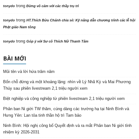
trong
tonydo
Đừng vô cảm với các thầy trụ trì
trong
tonydo
HT.Thích Bửu Chánh chia sẻ: Kỹ năng dẫn chương trình các lễ hội
Phật giáo Nam tông
trong
tonydo
Góp ý với Sư cô Thích Nữ Thanh Tâm
BÀI MỚI
Mũi tên và lời hứa trăm năm
Bốn chỗ đứng và một khoảng lặng: nhìn về Lý Nhã Kỳ và Mai Phương
Thúy sau phiên livestream 2,1 triệu người xem
Biệt nghiệp và cộng nghiệp từ phiên livestream 2,1 triệu người xem
Phân ban Ni giới TW thăm, cúng dàng các trường hạ tại Ninh Bình và
Hưng Yên: Lan tỏa tinh thần hộ trì Tam bảo
Ninh Bình: Hội nghị công bố Quyết định và ra mắt Phân ban Ni giới tỉnh
nhiệm kỳ 2026-2031