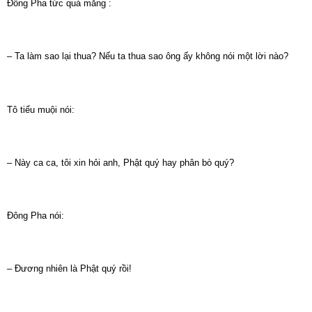
Đông Pha tức quá mắng :
– Ta làm sao lại thua? Nếu ta thua sao ông ấy không nói một lời nào?
Tô tiểu muội nói:
– Này ca ca, tôi xin hỏi anh, Phật quý hay phân bò quý?
Đông Pha nói:
– Đương nhiên là Phật quý rồi!