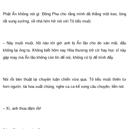
Phật Ấn không nói gì. Đông Pha cho rằng mình đã thắng một keo, lòng
rất sung sướng, về nhà hớn hở nói với Tô tiểu muội:
– Này muội muội, hồi nào tới giờ anh bị Ấn lão cho đo ván mãi, đấu
không lại ông ta. Không biết hôm nay Hòa thượng trở cờ hay học sĩ này
gặp may mà Ấn lão không còn lời để nói, không có lý để trình đấy.
Nói rồi bèn thuật lại chuyện luận chiến vừa qua. Tô tiểu muội thiên tư
hơn người, tài hoa xuất chúng, nghe ca ca kể xong câu chuyện, liền nói:
– Xì, anh thua đậm rồi!