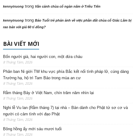
trong
kennytruong
Vãn cảnh chùa cổ ngàn năm ở Triều Tiên
trong
kennytruong
Báo Tuổi trẻ phản ảnh về việc phần đất chùa cổ Giác Lâm bị
rao bán với giá 60 tỉ đồng?
BÀI VIẾT MỚI
Bốn người già, hai người con, một đứa cháu
8 Tháng Tám, 2026
Phân ban Ni giới TW khu vực phía Bắc kết nối tình pháp lữ, cúng dàng
Trường hạ, hộ trì Tam Bảo trong mùa an cư
8 Tháng Tám, 2026
Rằm tháng Bảy ở Việt Nam, chín trăm năm nhìn lại
8 Tháng Tám, 2026
Nghi lễ Vu lan (Rằm tháng 7) tại nhà – Bản dành cho Phật tử sơ cơ và
người có cảm tình với đạo Phật
8 Tháng Tám, 2026
Bông hồng ấy mới sáu mươi tuổi
8 Tháng Tám, 2026