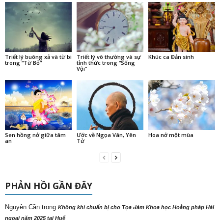
Triết lý buông xả và từ bi
Triết lý vô thường và sự
Khúc ca Đản sinh
trong “Từ Bỏ”
tỉnh thức trong “Sống
Vội”
Sen hồng nở giữa tâm
Ước về Ngọa Vân, Yên
Hoa nở một mùa
an
Tử
PHẢN HỒI GẦN ĐÂY
Nguyên Cần
trong
Không khí chuẩn bị cho Tọa đàm Khoa học Hoằng pháp Hải
ngoại năm 2025 tại Huế