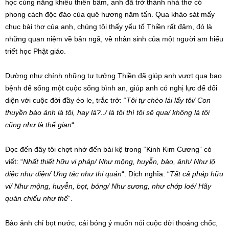
học cùng năng khiếu thiên bẩm, anh đã trở thành nhà thơ có
phong cách độc đáo của quê hương năm tấn. Qua khảo sát mấy
chục bài thơ của anh, chúng tôi thấy yếu tố Thiền rất đậm, đó là
những quan niệm về bản ngã, về nhân sinh của một người am hiểu
triết học Phật giáo.
Dường như chính những tư tưởng Thiền đã giúp anh vượt qua bạo
bệnh để sống một cuộc sống bình an, giúp anh có nghị lực để đối
diện với cuộc đời đầy éo le, trắc trở: “
Tôi tự chèo lái lấy tôi/ Con
thuyền bào ảnh là tôi, hay là?../ là tôi thì tôi sẽ qua/ không là tôi
cũng như là thế gian
“.
Đọc đến đây tôi chợt nhớ đến bài kệ trong “Kinh Kim Cương” có
viết: “
Nhất thiết hữu vi pháp/ Như mộng, huyễn, bào, ảnh/ Như lộ
diệc như điện/ Ưng tác như thị quán
“. Dịch nghĩa: “
Tất cả pháp hữu
vi/ Như mộng, huyễn, bọt, bóng/ Như sương, như chớp loé/ Hãy
quán chiếu như thế
“.
Bào ảnh chỉ bọt nước, cái bóng ý muốn nói cuộc đời thoáng chốc,