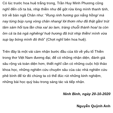
Có lúc trước hoa huệ trắng trong, Trần Huy Minh Phương cũng
nghĩ đến cõi ta bà, nhịp thiền như để gột rửa lòng mình thanh tịnh,
trở về bản ngã Chân như: “
Rung rinh hương gọi nắng hồng/ mà
nay từng búp rụng vòng chân nhang/ lời thơm như đã thật gần/ trút
tâm sám hối tựa lần chia xa/ áo lam, tràng chuỗi thành hoa/ ta còn
ôm cả ta bà ngả nghiêng/ huệ hương đã trút nhịp thiền/ mình vừa
sụp lạy bóng mình đó thôi
” (Chợt nghĩ bên hoa huệ).
Trên đây là một vài cảm nhận bước đầu của tôi về yếu tố Thiền
trong thơ Việt Nam đương đại, để có những nhận diện, đánh giá
sâu rộng và toàn diện hơn, thiết nghĩ cần có những cuộc hội thảo
khoa học, những nghiên cứu chuyên sâu của các nhà nghiên cứu
phê bình để từ đó chúng ta có thể đúc rút những kinh nghiệm,
những bài học quý báu trong sáng tác và tiếp nhận.
Ninh Bình, ngày 20-10-2020
Nguyễn Quỳnh Anh