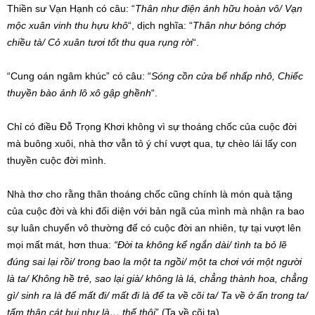
Thiền sư Vạn Hạnh có câu: “
Thân như điện ảnh hữu hoàn vô/ Vạn
mộc xuân vinh thu hựu khô
“, dịch nghĩa: “
Thân như bóng chớp
chiều tà/ Cỏ xuân tươi tốt thu qua rụng rời
“.
“Cung oán ngâm khúc” có câu: “
Sóng cồn cửa bể nhấp nhô, Chiếc
thuyền bào ảnh lô xô gập ghềnh
“.
Chỉ có điều Đỗ Trọng Khơi không vì sự thoáng chốc của cuộc đời
mà buông xuôi, nhà thơ vẫn tỏ ý chí vượt qua, tự chèo lái lấy con
thuyền cuộc đời mình.
Nhà thơ cho rằng thân thoáng chốc cũng chính là món quà tặng
của cuộc đời và khi đối diện với bản ngã của mình mà nhận ra bao
sự luân chuyển vô thường để có cuộc đời an nhiên, tự tại vượt lên
mọi mất mát, hơn thua:
“Đời ta không kể ngắn dài/ tình ta bỏ lẽ
đúng sai lại rồi/ trong bao la một ta ngồi/ một ta chơi với một người
là ta/ Không hề trẻ, sao lại già/ không là lá, chẳng thành hoa, chẳng
gì/ sinh ra là để mất đi/ mất đi là để ta về cõi ta/ Ta về ở ẩn trong ta/
tấm thân cát bụi như là… thế thôi
” (Ta về cõi ta).