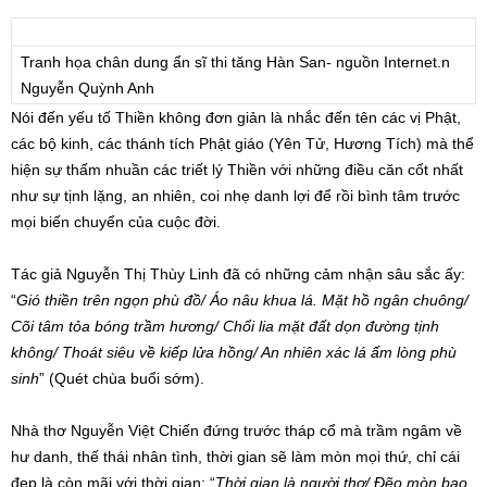
Tranh họa chân dung ẩn sĩ thi tăng Hàn San- nguồn Internet.n
Nguyễn Quỳnh Anh
Nói đến yếu tố Thiền không đơn giản là nhắc đến tên các vị Phật,
các bộ kinh, các thánh tích Phật giáo (Yên Tử, Hương Tích) mà thể
hiện sự thấm nhuần các triết lý Thiền với những điều căn cốt nhất
như sự tịnh lặng, an nhiên, coi nhẹ danh lợi để rồi bình tâm trước
mọi biến chuyển của cuộc đời.
Tác giả Nguyễn Thị Thùy Linh đã có những cảm nhận sâu sắc ấy:
“
Gió thiền trên ngọn phù đồ/ Áo nâu khua lá. Mặt hồ ngân chuông/
Cõi tâm tỏa bóng trầm hương/ Chổi lia mặt đất dọn đường tịnh
không/ Thoát siêu về kiếp lửa hồng/ An nhiên xác lá ấm lòng phù
sinh
” (Quét chùa buổi sớm).
Nhà thơ Nguyễn Việt Chiến đứng trước tháp cổ mà trầm ngâm về
hư danh, thế thái nhân tình, thời gian sẽ làm mòn mọi thứ, chỉ cái
đẹp là còn mãi với thời gian: “
Thời gian là người thợ/ Đẽo mòn bao