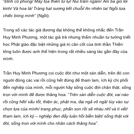
“
Đỉnh cô phong/ Mây tọa thiền tư lự/ Núi trầm ngâm/ Âm ba gió lời
kinh/ Và hoa lá/ Tràng hạt sương kết chuỗi/ An nhiên ta/ Ngồi tựa
chiếc bóng mình
” (Ngồi).
Trong số các tác giả đương đại không thể không nhắc đến Trần
Huy Minh Phương, một tác giả trẻ nhưng thấm nhuần tư tưởng triết
học Phật giáo đặc biệt những giá trị căn cốt của tinh thần Thiền
tông luôn được anh thể hiện trong rất nhiều sáng tác gần đây của
mình.
Trần Huy Minh Phương coi cuộc đời như một sàn diễn, trên đó con
người đóng các vai rồi cũng hết đừng để tham lam, ích kỷ chi phối
đến nghiệp của mình, mỗi người hãy sống cuộc đời chân thật, sống
trọn với mình để được thăng hoa: “
Trên sàn diễn cuộc đời, vai nào
rồi cũng hết/ xấu tốt, thiện ác, phật ma, đại ngã vô ngã/ tùy vào sự
chọn lựa của mình/ trang phục, phấn son rồi sẽ nhàu nhĩ và tì vết/
tham lam, ích kỷ – nghiệp đen đẩy luân hồi biền biệt/ sống thật với
đời, sống trọn với mình cho nhân cách thăng hoa”
.