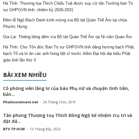
Hà Tĩnh: Thượng tọa Thích Chiếu Tuệ được suy cử tân Trưởng ban Trị
sự GHPGVN tỉnh, nhiệm kỳ 2026-2031
Đêm lễ Ngũ Bách Danh kính mừng vía Bồ tát Quán Thế Âm tại chùa
Phước Hưng
Gia Lai: Thiêng liêng đêm vía Bồ tát Quán Thế Âm tại Ni viện Quan Âm
Hà Tĩnh: Chư Tôn đức Ban Trị sự GHPGVN tỉnh dâng hương bạch Phật,
bạch Tổ và tri ân các anh hùng liệt sĩ trước thềm Đại hội đại biểu Phật
giáo tỉnh lần thứ V
BÀI XEM NHIỀU
Cô phóng viên lẳng lơ của báo Phụ nữ và chuyện tình tiền,
bản...
Phattuvietnam.net
-
26 Tháng Chín, 2019
Tấn phong Thượng toạ Thích Đồng Ngộ kế nhiệm trụ trì và
đặt đá...
BTV TP.HCM
-
13 Tháng Bảy, 2022