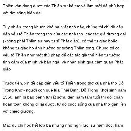
Thiền vẫn đang được các Thiền sư kế tục và làm mới để phù hợp
với đời sống hiện đại.
Tuy nhiên, trong khuôn khổ bài viết nhỏ này, chúng tôi chỉ đề cập
đến yếu tố Thiền trong thơ của các nhà thơ, các tác giả đương đại
(không phải Thiền sư hay tu sĩ Phật giáo), có thể tự giác hoặc
không tự giác họ ảnh hưởng tư tưởng Thiền tông. Chúng tôi coi
yếu tố Thiền như một thủ pháp để các tác giả thể hiện tư tưởng,
tình cảm của mình về bản ngã, về nhân sinh qua cảm quan Phật
giáo
Trước tiên, xin đề cập đến yếu tố Thiền trong thơ của nhà thơ Đỗ
Trọng Khơi- người con quê lúa Thái Bình. Đỗ Trọng Khơi sinh năm
1960, anh bị bạo bệnh từ rất sớm, đến năm tám tuổi thì đôi chân
hoàn toàn không đi lại được, từ đó cuộc sống của nhà thơ gắn liền
với chiếc giường.
Mặc dù chỉ học hết lớp ba nhưng nhờ nghị lực, sự ham đọc, ham