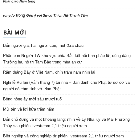
Phật giáo Nam tông
trong
tonydo
Góp ý với Sư cô Thích Nữ Thanh Tâm
BÀI MỚI
Bốn người già, hai người con, một đứa cháu
Phân ban Ni giới TW khu vực phía Bắc kết nối tình pháp lữ, cúng dàng
Trường hạ, hộ trì Tam Bảo trong mùa an cư
Rằm tháng Bảy ở Việt Nam, chín trăm năm nhìn lại
Nghi lễ Vu lan (Rằm tháng 7) tại nhà – Bản dành cho Phật tử sơ cơ và
người có cảm tình với đạo Phật
Bông hồng ấy mới sáu mươi tuổi
Mũi tên và lời hứa trăm năm
Bốn chỗ đứng và một khoảng lặng: nhìn về Lý Nhã Kỳ và Mai Phương
Thúy sau phiên livestream 2,1 triệu người xem
Biệt nghiệp và cộng nghiệp từ phiên livestream 2,1 triệu người xem