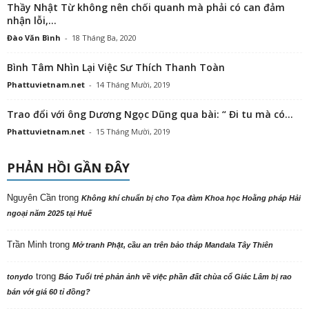
Thầy Nhật Từ không nên chối quanh mà phải có can đảm
nhận lỗi,...
Đào Văn Bình
-
18 Tháng Ba, 2020
Bình Tâm Nhìn Lại Việc Sư Thích Thanh Toàn
Phattuvietnam.net
-
14 Tháng Mười, 2019
Trao đổi với ông Dương Ngọc Dũng qua bài: “ Đi tu mà có...
Phattuvietnam.net
-
15 Tháng Mười, 2019
PHẢN HỒI GẦN ĐÂY
Nguyên Cần
trong
Không khí chuẩn bị cho Tọa đàm Khoa học Hoằng pháp Hải
ngoại năm 2025 tại Huế
Trần Minh
trong
Mở tranh Phật, cầu an trên bảo tháp Mandala Tây Thiên
trong
tonydo
Báo Tuổi trẻ phản ảnh về việc phần đất chùa cổ Giác Lâm bị rao
bán với giá 60 tỉ đồng?