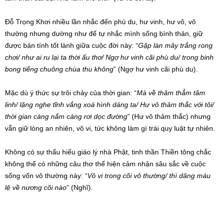
Đỗ Trọng Khơi nhiều lần nhắc đến phù du, hư vinh, hư vô, vô
thường nhưng dường như để tự nhắc mình sống bình thản, giữ
được bản tính tốt lành giữa cuộc đời này: “
Gặp làn mây trắng rong
chơi/ như ai ru lại ta thời ấu thơ/ Ngợ hư vinh cãi phù du/ trong binh
bong tiếng chuông chùa thu không
” (Ngợ hư vinh cãi phù du).
Mặc dù ý thức sự trôi chảy của thời gian: “
Mà về thăm thẳm tâm
linh/ lặng nghe tĩnh vắng xoá hình dáng ta/ Hư vô thảm thắc với tôi/
thời gian càng nắm càng rơi dọc đường
” (Hư vô thảm thắc) nhưng
vẫn giữ lòng an nhiên, vô vi, tức không làm gì trái quy luật tự nhiên.
Không có sự thấu hiểu giáo lý nhà Phật, tinh thần Thiền tông chắc
không thể có những câu thơ thể hiện cảm nhận sâu sắc về cuộc
sống vốn vô thường này: “
Vô vi trong cõi vô thường/ thì dâng máu
lệ về nương cõi nào
” (Nghĩ).