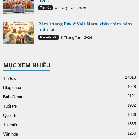
Tin tức
8 Tháng Tám, 2026
Rằm tháng Bảy ở Việt Nam, chín trăm năm
nhìn lại
Bài nổi bật
8 Tháng Tám, 2026
MỤC XEM NHIỀU
17913
Tin tức
4928
Blog chùa
2121
Bài nổi bật
1932
Tuổi trẻ
1836
Quốc tế
1565
Từ thiện
1280
Văn hóa