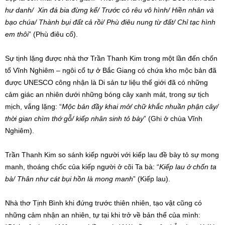
hư danh/ Xin đá bia đừng kể/ Trước cỏ rêu vô hình/ Hiền nhân và
bạo chúa/ Thành bụi đất cả rồi/ Phù điêu nung từ đất/ Chỉ tạc hình
em thôi
” (Phù điêu cổ).
Sự tịnh lặng được nhà thơ Trần Thanh Kim trong một lần đến chốn
tổ Vĩnh Nghiêm – ngôi cổ tự ở Bắc Giang có chứa kho mộc bản đã
được UNESCO công nhận là Di sản tư liệu thế giới đã có những
cảm giác an nhiên dưới những bóng cây xanh mát, trong sự tịch
mịch, vắng lặng: “
Mộc bản đầy khai mở/ chữ khắc nhuần phận cây/
thời gian chìm thớ gỗ/ kiếp nhân sinh tỏ bày
” (Ghi ở chùa Vĩnh
Nghiêm).
Trần Thanh Kim so sánh kiếp người với kiếp lau đề bày tỏ sự mong
manh, thoáng chốc của kiếp người ở cõi Ta bà: “
Kiếp lau ở chốn ta
bà/ Thân như cát bụi hồn là mong manh
” (Kiếp lau).
Nhà thơ Tịnh Bình khi đứng trước thiên nhiên, tạo vật cũng có
những cảm nhận an nhiên, tự tại khi trở về bản thể của mình: