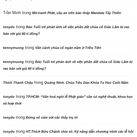
Trần Minh
trong
Mở tranh Phật, cầu an trên bảo tháp Mandala Tây Thiên
trong
tonydo
Báo Tuổi trẻ phản ảnh về việc phần đất chùa cổ Giác Lâm bị rao
bán với giá 60 tỉ đồng?
trong
kennytruong
Vãn cảnh chùa cổ ngàn năm ở Triều Tiên
trong
kennytruong
Báo Tuổi trẻ phản ảnh về việc phần đất chùa cổ Giác Lâm bị
rao bán với giá 60 tỉ đồng?
trong
Thích Thanh Châu
Quảng Ninh. Chùa Tiêu Dao Khóa Tu Học Cuối Năm
trong
tonydo
TP.HCM: “Văn hoá nghi lễ Phật giáo” cần có nghệ thuật, khoa học
và hợp thời
trong
tonydo
Đừng vô cảm với các thầy trụ trì
trong
tonydo
HT.Thích Bửu Chánh chia sẻ: Kỹ năng dẫn chương trình các lễ hội