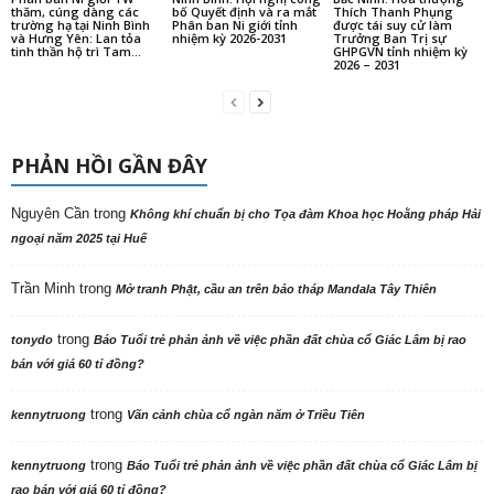
thăm, cúng dàng các
bố Quyết định và ra mắt
Thích Thanh Phụng
trường hạ tại Ninh Bình
Phân ban Ni giới tỉnh
được tái suy cử làm
và Hưng Yên: Lan tỏa
nhiệm kỳ 2026-2031
Trưởng Ban Trị sự
tinh thần hộ trì Tam...
GHPGVN tỉnh nhiệm kỳ
2026 – 2031
PHẢN HỒI GẦN ĐÂY
Nguyên Cần
trong
Không khí chuẩn bị cho Tọa đàm Khoa học Hoằng pháp Hải
ngoại năm 2025 tại Huế
Trần Minh
trong
Mở tranh Phật, cầu an trên bảo tháp Mandala Tây Thiên
trong
tonydo
Báo Tuổi trẻ phản ảnh về việc phần đất chùa cổ Giác Lâm bị rao
bán với giá 60 tỉ đồng?
trong
kennytruong
Vãn cảnh chùa cổ ngàn năm ở Triều Tiên
trong
kennytruong
Báo Tuổi trẻ phản ảnh về việc phần đất chùa cổ Giác Lâm bị
rao bán với giá 60 tỉ đồng?