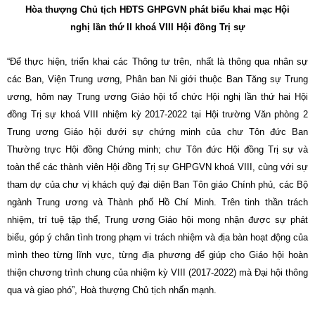
Hòa thượng Chủ tịch HĐTS GHPGVN phát biểu khai mạc Hội
nghị lần thứ II khoá VIII Hội đồng Trị sự
“Để thực hiện, triển khai các Thông tư trên, nhất là thông qua nhân sự
các Ban, Viện Trung ương, Phân ban Ni giới thuộc Ban Tăng sự Trung
ương, hôm nay Trung ương Giáo hội tổ chức Hội nghị lần thứ hai Hội
đồng Trị sự khoá VIII nhiệm kỳ 2017-2022 tại Hội trường Văn phòng 2
Trung ương Giáo hội dưới sự chứng minh của chư Tôn đức Ban
Thường trực Hội đồng Chứng minh; chư Tôn đức Hội đồng Trị sự và
toàn thể các thành viên Hội đồng Trị sự GHPGVN khoá VIII, cùng với sự
tham dự của chư vị khách quý đại diện Ban Tôn giáo Chính phủ, các Bộ
ngành Trung ương và Thành phố Hồ Chí Minh. Trên tinh thần trách
nhiệm, trí tuệ tập thể, Trung ương Giáo hội mong nhận được sự phát
biểu, góp ý chân tình trong phạm vi trách nhiệm và địa bàn hoạt động của
mình theo từng lĩnh vực, từng địa phương để giúp cho Giáo hội hoàn
thiện chương trình chung của nhiệm kỳ VIII (2017-2022) mà Đại hội thông
qua và giao phó”, Hoà thượng Chủ tịch nhấn mạnh.