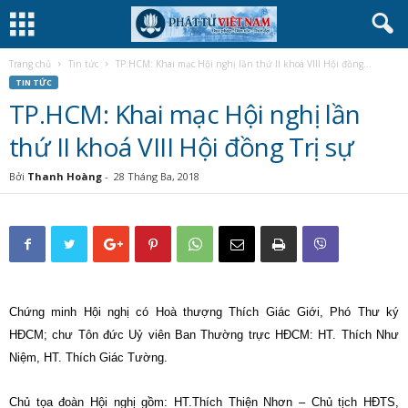
Trang chủ
Tin tức
TP.HCM: Khai mạc Hội nghị lần thứ II khoá VIII Hội đồng...
TIN TỨC
TP.HCM: Khai mạc Hội nghị lần
thứ II khoá VIII Hội đồng Trị sự
Bởi
Thanh Hoàng
-
28 Tháng Ba, 2018
Chứng minh Hội nghị có Hoà thượng Thích Giác Giới, Phó Thư ký
HĐCM; chư Tôn đức Uỷ viên Ban Thường trực HĐCM: HT. Thích Như
Niệm, HT. Thích Giác Tường.
Chủ tọa đoàn Hội nghị gồm: HT.Thích Thiện Nhơn – Chủ tịch HĐTS,