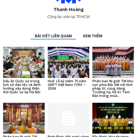
Thanh Hoàng
Cộng tác viên tại TP.HCM
BÀI VIẾT LIÊN QUAN
XEM THÊM
Dấu ấn Quốc sư trong
Huế: Lễ kỷ niệm 75 năm
Phân ban Ni giới TW khu
lịch sử dân tộc và định
GĐPT Việt Nam (1951 –
vực phía Bắc kết nối tình
hướng xây dựng Điện
2026)
pháp lữ, cúng dàng
thờ Quốc sư tại Hà Nội
Trường hạ, hộ trì Tam
Bảo trong mùa...
Phân ban Ni giới TW
Ninh Bình: Hội nghị công
Bắc Ninh: Hòa thượng