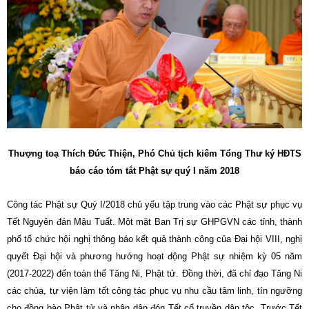
Thượng toạ Thích Đức Thiện, Phó Chủ tịch kiêm Tổng Thư ký HĐTS
báo cáo tóm tắt Phật sự quý I năm 2018
Công tác Phật sự Quý I/2018 chủ yếu tập trung vào các Phật sự phục vụ
Tết Nguyên đán Mậu Tuất. Một mặt Ban Trị sự GHPGVN các tỉnh, thành
phố tổ chức hội nghị thông báo kết quả thành công của Đại hội VIII, nghị
quyết Đại hội và phương hướng hoạt động Phật sự nhiệm kỳ 05 năm
(2017-2022) đến toàn thể Tăng Ni, Phật tử. Đồng thời, đã chỉ đạo Tăng Ni
các chùa, tự viện làm tốt công tác phục vụ nhu cầu tâm linh, tín ngưỡng
cho đồng bào Phật tử và nhân dân đón Tết cổ truyền dân tộc. Trước Tết