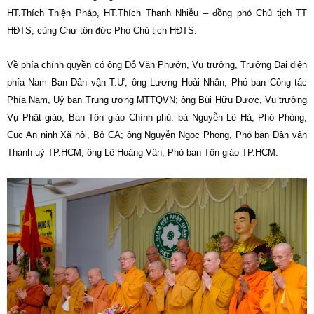
HT.Thích Thiện Pháp, HT.Thích Thanh Nhiễu – đồng phó Chủ tịch TT
HĐTS, cùng Chư tôn đức Phó Chủ tịch HĐTS.
Về phía chính quyền có ông Đỗ Văn Phướn, Vụ trưởng, Trưởng Đại diện
phía Nam Ban Dân vận T.Ư; ông Lương Hoài Nhân, Phó ban Công tác
Phía Nam, Uỷ ban Trung ương MTTQVN; ông Bùi Hữu Dược, Vụ trưởng
Vụ Phật giáo, Ban Tôn giáo Chính phủ: bà Nguyễn Lê Hà, Phó Phòng,
Cục An ninh Xã hội, Bộ CA; ông Nguyễn Ngọc Phong, Phó ban Dân vận
Thành uỷ TP.HCM; ông Lê Hoàng Vân, Phó ban Tôn giáo TP.HCM.