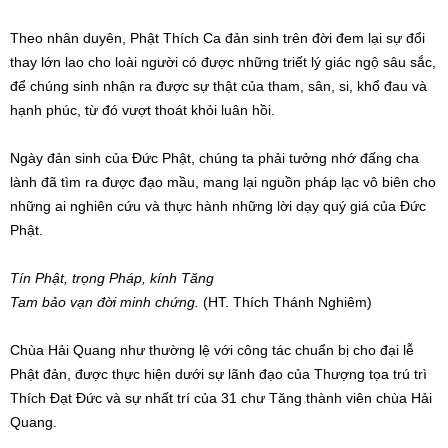
Theo nhân duyên, Phật Thích Ca đản sinh trên đời đem lại sự đổi
thay lớn lao cho loài người có được những triết lý giác ngộ sâu sắc,
để chúng sinh nhận ra được sự thật của tham, sân, si, khổ đau và
hạnh phúc, từ đó vượt thoát khỏi luân hồi.
Ngày đản sinh của Đức Phật, chúng ta phải tưởng nhớ đấng cha
lành đã tìm ra được đạo mầu, mang lại nguồn pháp lạc vô biên cho
những ai nghiên cứu và thực hành những lời dạy quý giá của Đức
Phật.
Tín Phật, trọng Pháp, kính Tăng
Tam bảo vạn đời minh chứng.
(HT. Thích Thánh Nghiêm)
Chùa Hải Quang như thường lệ với công tác chuẩn bị cho đại lễ
Phật đản, được thực hiện dưới sự lãnh đạo của Thượng tọa trú trì
Thích Đạt Đức và sự nhất trí của 31 chư Tăng thành viên chùa Hải
Quang.