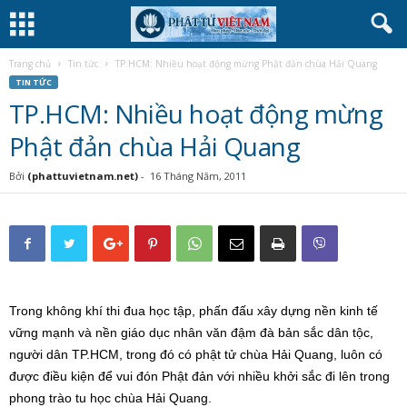
Trang chủ
Tin tức
TP.HCM: Nhiều hoạt động mừng Phật đản chùa Hải Quang
TIN TỨC
TP.HCM: Nhiều hoạt động mừng
Phật đản chùa Hải Quang
Bởi
(phattuvietnam.net)
-
16 Tháng Năm, 2011
Trong không khí thi đua học tập, phấn đấu xây dựng nền kinh tế
vững mạnh và nền giáo dục nhân văn đậm đà bản sắc dân tộc,
người dân TP.HCM, trong đó có phật tử chùa Hải Quang, luôn có
được điều kiện để vui đón Phật đản với nhiều khởi sắc đi lên trong
phong trào tu học chùa Hải Quang.