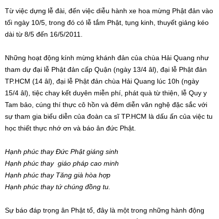
Từ việc dựng lễ đài, đến việc diễu hành xe hoa mừng Phật đản vào
tối ngày 10/5, trong đó có lễ tắm Phật, tụng kinh, thuyết giảng kéo
dài từ 8/5 đến 16/5/2011.
Những hoạt động kính mừng khánh đản của chùa Hải Quang như
tham dự đại lễ Phật đản cấp Quận (ngày 13/4 âl), đại lễ Phật đản
TP.HCM (14 âl), đại lễ Phật đản chùa Hải Quang lúc 10h (ngày
15/4 âl), tiệc chay kết duyên miễn phí, phát quà từ thiện, lễ Quy y
Tam bảo, cúng thí thực cô hồn và đêm diễn văn nghệ đặc sắc với
sự tham gia biểu diễn của đoàn ca sĩ TP.HCM là dấu ấn của việc tu
học thiết thực nhớ ơn và báo ân đức Phật.
Hạnh phúc thay Đức Phật giáng sinh
Hạnh phúc thay giáo pháp cao minh
Hạnh phúc thay Tăng già hòa hợp
Hạnh phúc thay tứ chúng đồng tu.
Sự báo đáp trọng ân Phật tổ, đây là một trong những hành động