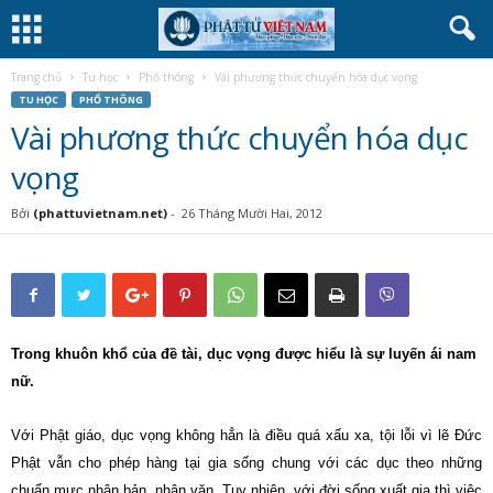
Trang chủ
Tu học
Phổ thông
Vài phương thức chuyển hóa dục vọng
TU HỌC
PHỔ THÔNG
Vài phương thức chuyển hóa dục
vọng
Bởi
(phattuvietnam.net)
-
26 Tháng Mười Hai, 2012
Trong khuôn khổ của đề tài, dục vọng được hiểu là sự luyến ái nam
nữ.
Với Phật giáo, dục vọng không hẳn là điều quá xấu xa, tội lỗi vì lẽ Đức
Phật vẫn cho phép hàng tại gia sống chung với các dục theo những
chuẩn mực nhân bản, nhân văn. Tuy nhiên, với đời sống xuất gia thì việc