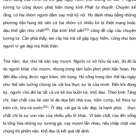
tương tự cũng được phát hiện trong kinh
Phật tự thuyết
. Chuyện kể
rằng, có hai nhóm người đắm say một kỹ nữ. Họ đánh nhau bằng những
phương tiện hung dữ nên cả hai nhóm có nhiều kẻ bị thiệt mạng hoặc
(30)
(31)
đau khổ gần như chết
.
Đại kinh khổ uẩn
cũng đề cập câu chuyện
tương tự. Cần phải thấy, leo cây hái trái sẽ gặp nguy hiểm, cũng như bọn
người vì gái đẹp mà thiệt thân.
Thứ năm, dục như tài sản vay mượn. Người có sở hữu tài sản, dù đó là
do người khác cho mượn, nhưng trong tâm luôn phơi phới hân hoan. Họ
đến đâu cũng được ngợi khen, tôn trọng. Họ sống trong tâm thế lâu ngày
như thế nên tưởng chừng tài vật kia thực sự là của mình. Đến khi đúng
kỳ, người chủ đòi lại tất cả và kẻ kia buồn tủi, khổ đau. Theo kinh
Tăng
chi
, bản chất của tài sản bị đe dọa bởi nhà vua, trộm cướp, kẻ thừa tự
(32)
kém cỏi, lửa và nước
. Ở đây, cái gọi là sắc đẹp, là hạnh phúc… thực
chất chỉ là sự vun vào của nhiếu yếu tố khác. Vì bản chất của đời sống
là tổng hòa những sự nương gá, vay mượn lẫn nhau, nếu chấp chặt vào
chúng thì phiền não, khổ đau là kết quả tất định.