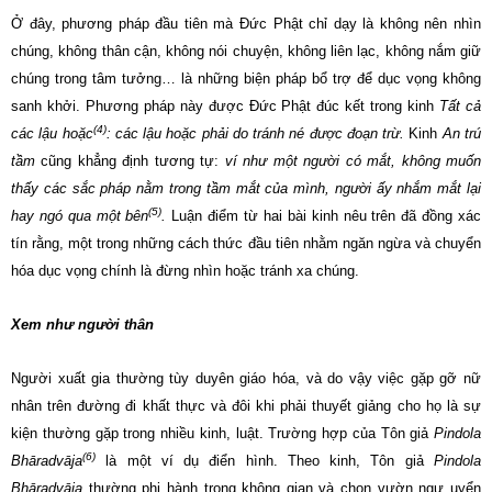
Ở đây, phương pháp đầu tiên mà Đức Phật chỉ dạy là không nên nhìn
chúng, không thân cận, không nói chuyện, không liên lạc, không nắm giữ
chúng trong tâm tưởng… là những biện pháp bổ trợ để dục vọng không
sanh khởi. Phương pháp này được Đức Phật đúc kết trong kinh
Tất cả
(4)
các lậu hoặc
: các lậu hoặc phải do tránh né được đoạn trừ.
Kinh
An trú
tầm
cũng khẳng định tương tự:
ví như một người có mắt, không muốn
thấy các sắc pháp nằm trong tầm mắt của mình, người ấy nhắm mắt lại
(5)
hay ngó qua một bên
.
Luận điểm từ hai bài kinh nêu trên đã đồng xác
tín rằng, một trong những cách thức đầu tiên nhằm ngăn ngừa và chuyển
hóa dục vọng chính là đừng nhìn hoặc tránh xa chúng.
Xem như người thân
Người xuất gia thường tùy duyên giáo hóa, và do vậy việc gặp gỡ nữ
nhân trên đường đi khất thực và đôi khi phải thuyết giảng cho họ là sự
kiện thường gặp trong nhiều kinh, luật. Trường hợp của Tôn giả
Pindola
(6)
Bhāradvāja
là một ví dụ điển hình. Theo kinh, Tôn giả
Pindola
Bhāradvāja
thường phi hành trong không gian và chọn vườn ngự uyển