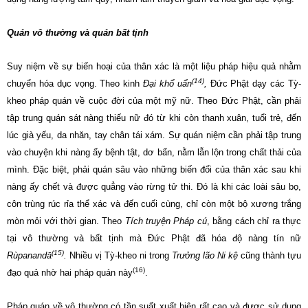
Quán vô thường và quán bất tịnh
Suy niệm về sự biến hoại của thân xác là một liệu pháp hiệu quả nhằm
(14)
chuyển hóa dục vọng. Theo kinh
Đại khổ uẩn
,
Đức Phật dạy các Tỳ-
kheo pháp quán về cuộc đời của một mỹ nữ. Theo Đức Phật, cần phải
tập trung quán sát nàng thiếu nữ đó từ khi còn thanh xuân, tuổi trẻ, đến
lúc già yếu, da nhăn, tay chân tái xám. Sự quán niệm cần phải tập trung
vào chuyện khi nàng ấy bệnh tật, dơ bẩn, nằm lẫn lộn trong chất thải của
mình. Đặc biệt, phải quán sâu vào những biến đổi của thân xác sau khi
nàng ấy chết và được quẳng vào rừng tử thi. Đó là khi các loài sâu bọ,
côn trùng rúc rỉa thể xác và đến cuối cùng, chỉ còn một bộ xương trắng
mòn mỏi với thời gian. Theo
Tích truyện Pháp cú
, bằng cách chỉ ra thực
tại vô thường và bất tịnh mà Đức Phật đã hóa độ nàng tín nữ
(15)
Rùpanandā
.
Nhiều vị Tỳ-kheo ni trong
Trưởng lão Ni kệ
cũng thành tựu
(16)
đạo quả nhờ hai pháp quán này
.
Pháp quán về vô thường có tần suất xuất hiện rất cao và được sử dụng