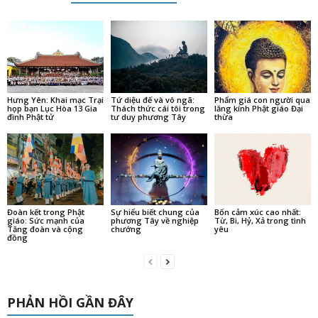
Hưng Yên: Khai mạc Trại
Tứ diệu đế và vô ngã:
Phẩm giá con người qua
họp bạn Lục Hòa 13 Gia
Thách thức cái tôi trong
lăng kính Phật giáo Đại
đình Phật tử
tư duy phương Tây
thừa
Đoàn kết trong Phật
Sự hiểu biết chung của
Bốn cảm xúc cao nhất:
giáo: Sức mạnh của
phương Tây về nghiệp
Từ, Bi, Hỷ, Xả trong tình
Tăng đoàn và cộng
chướng
yêu
đồng
PHẢN HỒI GẦN ĐÂY