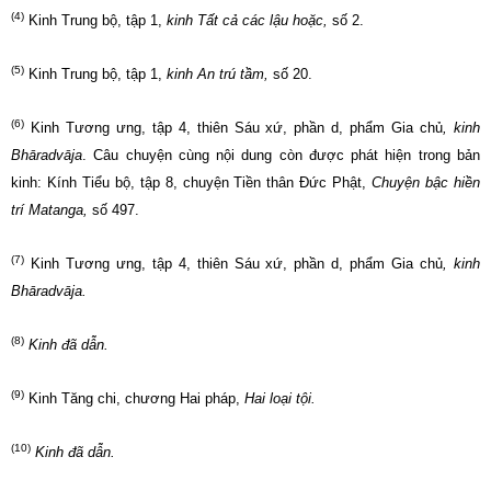
(4)
Kinh Trung bộ, tập 1,
kinh Tất cả các lậu hoặc
,
số 2.
(5)
Kinh Trung bộ, tập 1,
kinh An trú tầm,
số 20.
(6)
Kinh Tương ưng, tập 4, thiên Sáu xứ, phần d, phẩm Gia chủ
,
kinh
Bhāradvāja
. Câu chuyện cùng nội dung còn được phát hiện trong bản
kinh: Kính Tiểu bộ, tập 8, chuyện Tiền thân Đức Phật,
Chuyện bậc hiền
trí Matanga,
số 497.
(7)
Kinh Tương ưng, tập 4, thiên Sáu xứ, phần d, phẩm Gia chủ
,
kinh
Bhāradvāja.
(8)
Kinh đã dẫn.
(9)
Kinh Tăng chi, chương Hai pháp,
Hai loại tội.
(10)
Kinh đã dẫn.