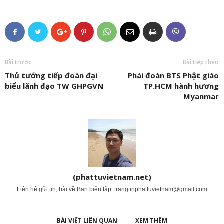
Bài trước
Bài tiếp theo
Thủ tướng tiếp đoàn đại
Phái đoàn BTS Phật giáo
biểu lãnh đạo TW GHPGVN
TP.HCM hành hương
Myanmar
(phattuvietnam.net)
Liên hệ gửi tin, bài về Ban biên tập:
trangtinphattuvietnam@gmail.com
BÀI VIẾT LIÊN QUAN
XEM THÊM