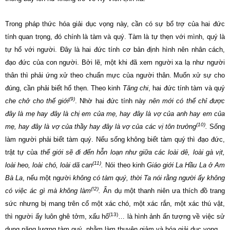
Trong pháp thức hóa giải dục vọng này, cần có sự bổ trợ của hai đức
tính quan trọng, đó chính là tàm và quý. Tàm là tự thẹn với mình, quý là
tự hổ với người. Đây là hai đức tính cơ bản định hình nên nhân cách,
đạo đức của con người. Bởi lẽ, một khi đã xem người xa lạ như người
thân thì phải ứng xử theo chuẩn mực của người thân. Muốn xử sự cho
đúng, cần phải biết hổ thẹn. Theo kinh
Tăng chi
, hai đức tính tàm và quý
(9)
che chở cho thế giới
.
Nhờ hai đức tính này
nên mới có thể chỉ được
đây là mẹ hay đây là chị em của mẹ, hay đây là vợ của anh hay em của
(10)
mẹ, hay đây là vợ của thầy hay đây là vợ của các vị tôn trưởng
.
Sống
làm người phải biết tàm quý. Nếu sống không biết tàm quý thì đạo đức,
trật tự của
thế giới sẽ đi đến hỗn loạn như giữa các loài dê, loài gà vịt,
(11)
loài heo, loài chó, loài dã can
.
Nói theo kinh
Giáo giới La Hầu La ở Am
Bà La
, nếu một người
không có tàm quý, thời Ta nói rằng người ấy không
(!2)
có việc ác gì mà không làm
.
Ẩn dụ một thanh niên ưa thích đồ trang
sức nhưng bị mang trên cổ một xác chó, một xác rắn, một xác thú vật,
(13)
thì người ấy luôn ghê tởm, xấu hổ
… là hình ảnh ấn tượng về việc sử
dụng năng lượng tàm quý, nhằm làm thuyên giảm và hóa giải dục vọng.