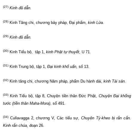
(27)
Kinh đã dẫn.
(28)
Kinh Tăng chi, chương bảy pháp, Đại phẩm,
kinh Lửa.
(29)
Kinh đã dẫn.
(30)
Kinh Tiểu bộ, tập 1,
kinh Phật tự thuyết,
U 71.
(31)
Kinh Trung bộ, tập 1,
Đại kinh khổ uẩn
,
số 13.
(32)
Kinh tăng chi, chương Năm pháp, phẩm Du hành dài,
kinh Tài sản.
(33)
Kinh Tiểu bộ, tập 8, Chuyện tiền thân Đức Phật,
Chuyện Đại khổng
tước (tiền thân Maha-Mora)
, số 491.
(34)
Cullavagga 2, chương V, Các tiểu sự,
Chuyện Tỳ-kheo bị rắn cắn.
Kinh rắn chúa,
đoạn 26.