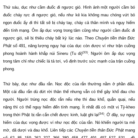
Thứ sáu, dục như cầm đuốc đi ngược gió. Hình ảnh một người cầm bó
đuốc cháy rực đi ngược gió, nếu như kẻ kia không mau chóng vứt bỏ
ngọn đuốc ấy đi thì tất sẽ bị cháy tay, cháy cả thân mình và nguy hiểm
đến tính mạng. Ôm ấp dục vọng trong tâm cũng như người cầm đuốc đi
ngược gió, sẽ bị thiêu cháy bất kỳ lúc nào. Theo
Chuyện tiền thân Đức
Phật
số 491, năng lượng nguy hại của dục còn được ví như trận cuồng
(33)
phong hoành hành khắp núi Sineru (Tu di)
. Người ôm ấp dục vọng
trong tâm chỉ như chiếc lá tả tơi, vô định trước sức mạnh của trận cuồng
phong.
Thứ bảy, dục như đầu rắn. Nọc độc của rắn thường nằm ở phần đấu.
Một cái đầu rắn dù đứt rời thân thể nhưng vẫn có thể gây khổ đau cho
người. Người trúng nọc độc rắn nếu nhẹ thì đau khổ, quằn quại, nếu
nặng thì có thể nguy hiểm đến tính mạng. Ít nhất đã có một vị Tỳ-kheo
(34)
trong thời Phật bị rắn cắn chết được kinh, luật ghi lại
. Ở đây, sự nguy
hiểm của dục vọng được ví như nọc độc của rắn. Nó khiến người ta mê
mờ, dã dượi và đau khổ. Liên tiếp các
Chuyện tiền thân Đức Phật
mang
số: 62, 85, 159, 262, 327, 366, 380, 458, 477, 491, 497, 527, 531… đề