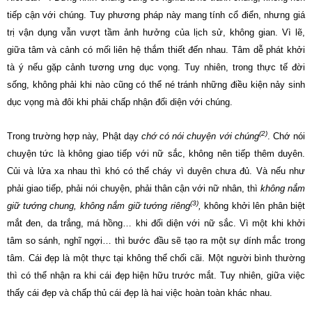
tiếp cận với chúng. Tuy phương pháp này mang tính cổ điển, nhưng giá
trị vận dụng vẫn vượt tầm ảnh hưởng của lịch sử, không gian. Vì lẽ,
giữa tâm và cảnh có mối liên hệ thắm thiết đến nhau. Tâm dễ phát khởi
tà ý nếu gặp cảnh tương ưng dục vọng. Tuy nhiên, trong thực tế đời
sống, không phải khi nào cũng có thể né tránh những điều kiện nảy sinh
dục vọng mà đôi khi phải chấp nhận đối diện với chúng.
(2)
Trong trường hợp này, Phật dạy
chớ có nói chuyện với chúng
. Chớ nói
chuyện tức là không giao tiếp với nữ sắc, không nên tiếp thêm duyên.
Củi và lửa xa nhau thì khó có thể cháy vì duyên chưa đủ. Và nếu như
phải giao tiếp, phải nói chuyện, phải thân cận với nữ nhân, thì
không nắm
(3)
giữ tướng chung, không nắm giữ tướng riêng
,
không khởi lên phân biệt
mắt đen, da trắng, má hồng… khi đối diện với nữ sắc. Vì một khi khởi
tâm so sánh, nghĩ ngợi… thì bước đầu sẽ tạo ra một sự dính mắc trong
tâm.
Cái đẹp là một thực tại không thể chối cãi. Một người bình thường
thì có thể nhận ra khi cái đẹp hiện hữu trước mắt. Tuy nhiên, giữa việc
thấy cái đẹp và chấp thủ cái đẹp là hai việc hoàn toàn khác nhau.