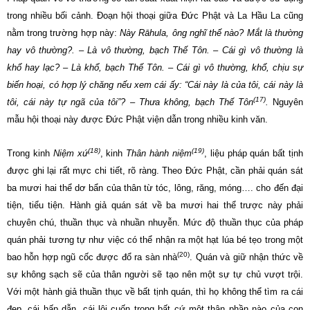
trong nhiều bối cảnh. Đoạn hội thoại giữa Đức Phật và La Hầu La cũng
nằm trong trường hợp này:
Này Rāhula, ông nghĩ thế nào? Mắt là thường
hay vô thường?. – Là vô thường, bạch Thế Tôn. – Cái gì vô thường là
khổ hay lạc? – Là khổ, bạch Thế Tôn. – Cái gì vô thường, khổ, chịu sự
biến hoại, có hợp lý chăng nếu xem cái ấy: “Cái này là của tôi, cái này là
(17)
tôi, cái này tự ngã của tôi”? – Thưa không, bạch Thế Tôn
.
Nguyên
mẫu hội thoại này được Đức Phật viện dẫn trong nhiều kinh văn.
(18)
(19)
Trong kinh
Niệm xứ
, kinh
Thân hành niệm
, liệu pháp quán bất tịnh
được ghi lại rất mực chi tiết, rõ ràng. Theo Đức Phật, cần phải quán sát
ba mươi hai thể dơ bẩn của thân từ tóc, lông, răng, móng…. cho đến đại
tiện, tiểu tiện. Hành giả quán sát về ba mươi hai thể trược này phải
chuyên chú, thuần thục và nhuần nhuyễn. Mức độ thuần thục của pháp
quán phải tương tự như việc có thể nhận ra một hạt lúa bé tẹo trong một
(20)
bao hỗn hợp ngũ cốc được đổ ra sàn nhà
. Quán và giữ nhận thức về
sự không sạch sẽ của thân người sẽ tạo nên một sự tự chủ vượt trội.
Với một hành giả thuần thục về bất tịnh quán, thì họ không thể tìm ra cái
đẹp, cái hấp dẫn, cái lôi cuốn trong bất cứ một thân phần nào của con