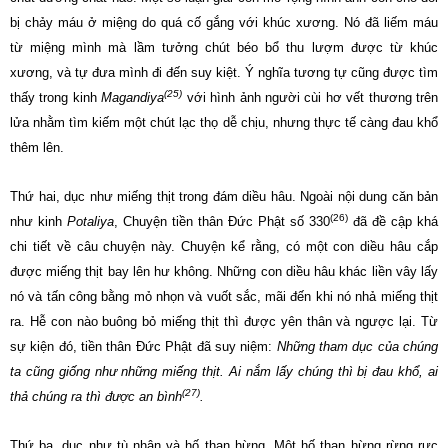
bị chảy máu ở miệng do quá cố gắng với khúc xương. Nó đã liếm máu
từ miệng mình mà lầm tưởng chút béo bổ thu lượm được từ khúc
xương, và tự đưa mình đi đến suy kiệt. Ý nghĩa tương tự cũng được tìm
(25)
thấy trong kinh
Magandiya
với hình ảnh người cùi hơ vết thương trên
lửa nhằm tìm kiếm một chút lạc thọ dễ chịu, nhưng thực tế càng đau khổ
thêm lên.
Thứ hai, dục như miếng thịt trong đám diều hâu. Ngoài nội dung căn bản
(26)
như kinh
Potaliya
, Chuyện tiền thân Đức Phật số 330
đã đề cập khá
chi tiết về câu chuyện này. Chuyện kể rằng, có một con diều hâu cắp
được miếng thịt bay lên hư không. Những con diều hâu khác liền vây lấy
nó và tấn công bằng mỏ nhọn và vuốt sắc, mãi đến khi nó nhả miếng thịt
ra. Hễ con nào buông bỏ miếng thịt thì được yên thân và ngược lại. Từ
sự kiện đó, tiền thân Đức Phật đã suy niệm:
Những tham dục của chúng
ta cũng giống như những miếng thịt. Ai nắm lấy chúng thì bị đau khổ, ai
(27)
thả chúng ra thì được an bình
.
Thứ ba, dục như tù nhân và hố than hừng. Một hố than hừng rừng rực