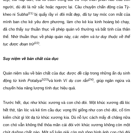
người, dù đó là nữ sắc hoặc ngược lại. Câu chuyện chấn động của Tỳ-
(21)
kheo ni Subha
bị quấy rầy vì đôi mắt đẹp, đã tự tay móc con mắt của
mình ban cho kẻ yêu đơn phương, làm cho kẻ kia kinh hoàng bỏ chạy,
đã cho thấy sự thuần thục về phép quán vô thường và bất tịnh của thân
thể. Nhờ thuần thục về pháp quán này,
các niệm và tư duy thuộc về thế
(22)
tục được đoạn trừ
.
Suy niệm về bản chất của dục
Quán niệm sâu về bản chất của dục được đề cập trong những ẩn dụ sinh
2(23)
(24)
động từ kinh
Potaliya
và kinh
Ví dụ con rắn
, giúp ngăn ngừa và
chuyển hóa năng lượng tính dục hiệu quả.
Trước hết, dục như khúc xương và con chó đói. Một khúc xương đã lóc
hết thịt, tận lóc và kẻ tìm cầu dục vọng thì giống như con chó đói, cố tìm
kiếm chút gì lót dạ từ khúc xương kia. Dù nỗ lực cách mấy đi chăng nữa
con chó vẫn không thể thỏa mãn cái đói với khúc xương không còn một
chút dưỡng chất nào. Một số luận giải còn mở rộng hình ảnh con chó đói