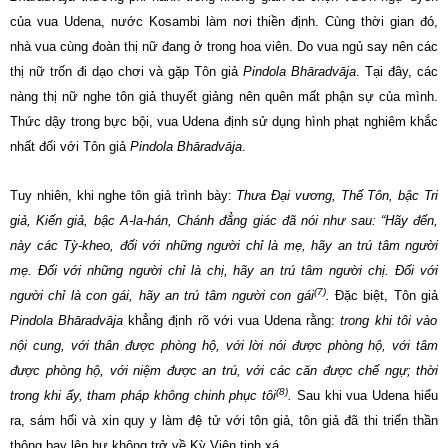
của vua Udena, nước Kosambi làm nơi thiền định. Cùng thời gian đó,
nhà vua cùng đoàn thị nữ đang ở trong hoa viên. Do vua ngủ say nên các
thị nữ trốn đi dạo chơi và gặp Tôn giả
Pindola Bhāradvāja
. Tại đây, các
nàng thị nữ nghe tôn giả thuyết giảng nên quên mất phận sự của mình.
Thức dậy trong bực bội, vua Udena định sử dụng hình phạt nghiêm khắc
nhất đối với Tôn giả
Pindola Bhāradvāja
.
Tuy nhiên, khi nghe tôn giả trình bày:
Thưa Ðại vương, Thế Tôn, bậc Tri
giả, Kiến giả, bậc A-la-hán, Chánh đẳng giác đã nói như sau: “Hãy đến,
này các Tỳ-kheo, đối với những người chỉ là mẹ, hãy an trú tâm người
mẹ. Ðối với những người chỉ là chị, hãy an trú tâm người chị. Ðối với
(7)
người chỉ là con gái, hãy an trú tâm người con gái
.
Đặc biệt, Tôn giả
Pindola Bhāradvāja
khẳng định rõ với vua Udena rằng:
trong khi tôi vào
nội cung, với thân được phòng hộ, với lời nói được phòng hộ, với tâm
được phòng hộ, với niệm được an trú, với các căn được chế ngự; thời
(8)
trong khi ấy, tham pháp không chinh phục tôi
.
Sau khi vua Udena hiểu
ra, sám hối và xin quy y làm đệ tử với tôn giả, tôn giả đã thi triển thần
thông bay lên hư không trở về Kỳ Viên tịnh xá.