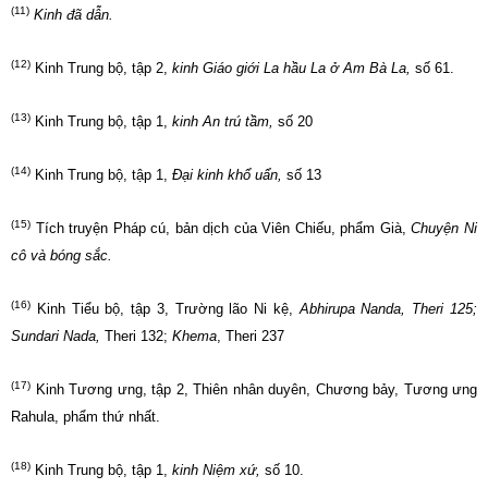
(11)
Kinh đã dẫn.
(12)
Kinh Trung bộ, tập 2,
kinh Giáo giới La hầu La ở Am Bà La
,
số 61.
(13)
Kinh Trung bộ, tập 1,
kinh An trú tầm
,
số 20
(14)
Kinh Trung bộ, tập 1,
Đại kinh khổ uẩn,
số 13
(15)
Tích truyện Pháp cú, bản dịch của Viên Chiếu, phẩm Già,
Chuyện Ni
cô và bóng sắc.
(16)
Kinh Tiểu bộ, tập 3, Trường lão Ni kệ,
Abhirupa Nanda, Theri 125;
Sundari Nada,
Theri 132;
Khema
, Theri 237
(17)
Kinh Tương ưng, tập 2, Thiên nhân duyên, Chương bảy, Tương ưng
Rahula, phẩm thứ nhất.
(18)
Kinh Trung bộ, tập 1,
kinh Niệm xứ,
số 10.