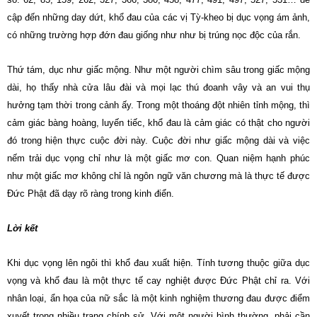
cập đến những day dứt, khổ đau của các vị Tỳ-kheo bị dục vọng ám ảnh,
có những trường hợp đớn đau giống như như bị trúng nọc độc của rắn.
Thứ tám, dục như giấc mộng. Như một người chìm sâu trong giấc mộng
dài, họ thấy nhà cửa lâu đài và mọi lạc thú đoanh vây và an vui thụ
hưởng tạm thời trong cảnh ấy. Trong một thoáng đột nhiên tỉnh mộng, thì
cảm giác bàng hoàng, luyến tiếc, khổ đau là cảm giác có thật cho người
đó trong hiện thực cuộc đời này. Cuộc đời như giấc mộng dài và việc
nếm trải dục vọng chỉ như là một giấc mơ con. Quan niệm hạnh phúc
như một giấc mơ không chỉ là ngôn ngữ văn chương mà là thực tế được
Đức Phật đã dạy rõ ràng trong kinh điển.
Lời kết
Khi dục vọng lên ngôi thì khổ đau xuất hiện. Tính tương thuộc giữa dục
vọng và khổ đau là một thực tế cay nghiệt được Đức Phật chỉ ra. Với
nhân loại, ẩn họa của nữ sắc là một kinh nghiệm thương đau được điểm
xuyết trong nhiều trang chính sử. Với một người bình thường, phải cần