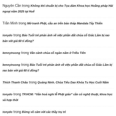
Nguyên Cần
trong
Không khí chuẩn bị cho Tọa đàm Khoa học Hoằng pháp Hải
ngoại năm 2025 tại Huế
Trần Minh
trong
Mở tranh Phật, cầu an trên bảo tháp Mandala Tây Thiên
trong
tonydo
Báo Tuổi trẻ phản ảnh về việc phần đất chùa cổ Giác Lâm bị rao
bán với giá 60 tỉ đồng?
trong
kennytruong
Vãn cảnh chùa cổ ngàn năm ở Triều Tiên
trong
kennytruong
Báo Tuổi trẻ phản ảnh về việc phần đất chùa cổ Giác Lâm bị
rao bán với giá 60 tỉ đồng?
trong
Thích Thanh Châu
Quảng Ninh. Chùa Tiêu Dao Khóa Tu Học Cuối Năm
trong
tonydo
TP.HCM: “Văn hoá nghi lễ Phật giáo” cần có nghệ thuật, khoa học
và hợp thời
trong
tonydo
Đừng vô cảm với các thầy trụ trì