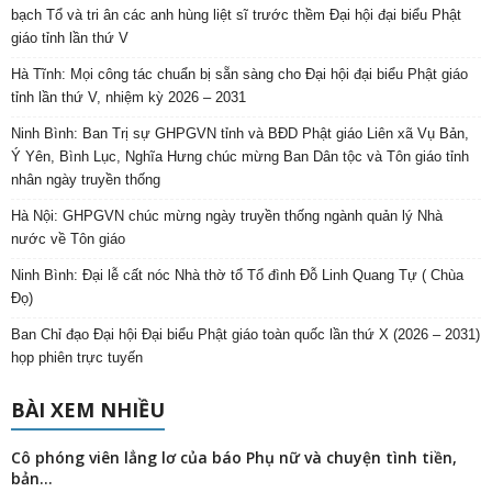
bạch Tổ và tri ân các anh hùng liệt sĩ trước thềm Đại hội đại biểu Phật
giáo tỉnh lần thứ V
Hà Tĩnh: Mọi công tác chuẩn bị sẵn sàng cho Đại hội đại biểu Phật giáo
tỉnh lần thứ V, nhiệm kỳ 2026 – 2031
Ninh Bình: Ban Trị sự GHPGVN tỉnh và BĐD Phật giáo Liên xã Vụ Bản,
Ý Yên, Bình Lục, Nghĩa Hưng chúc mừng Ban Dân tộc và Tôn giáo tỉnh
nhân ngày truyền thống
Hà Nội: GHPGVN chúc mừng ngày truyền thống ngành quản lý Nhà
nước về Tôn giáo
Ninh Bình: Đại lễ cất nóc Nhà thờ tổ Tổ đình Đỗ Linh Quang Tự ( Chùa
Đọ)
Ban Chỉ đạo Đại hội Đại biểu Phật giáo toàn quốc lần thứ X (2026 – 2031)
họp phiên trực tuyến
BÀI XEM NHIỀU
Cô phóng viên lẳng lơ của báo Phụ nữ và chuyện tình tiền,
bản...