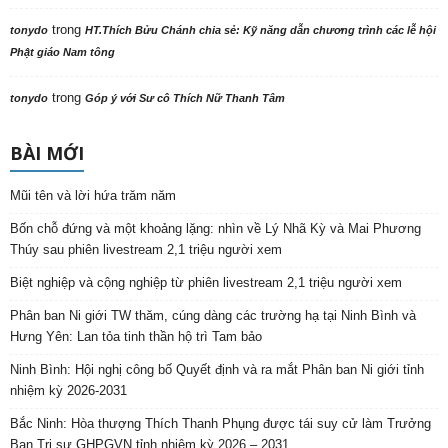
trong
tonydo
HT.Thích Bửu Chánh chia sẻ: Kỹ năng dẫn chương trình các lễ hội
Phật giáo Nam tông
trong
tonydo
Góp ý với Sư cô Thích Nữ Thanh Tâm
BÀI MỚI
Mũi tên và lời hứa trăm năm
Bốn chỗ đứng và một khoảng lặng: nhìn về Lý Nhã Kỳ và Mai Phương
Thúy sau phiên livestream 2,1 triệu người xem
Biệt nghiệp và cộng nghiệp từ phiên livestream 2,1 triệu người xem
Phân ban Ni giới TW thăm, cúng dàng các trường hạ tại Ninh Bình và
Hưng Yên: Lan tỏa tinh thần hộ trì Tam bảo
Ninh Bình: Hội nghị công bố Quyết định và ra mắt Phân ban Ni giới tỉnh
nhiệm kỳ 2026-2031
Bắc Ninh: Hòa thượng Thích Thanh Phụng được tái suy cử làm Trưởng
Ban Trị sự GHPGVN tỉnh nhiệm kỳ 2026 – 2031