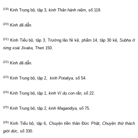
(19)
Kinh Trung bộ, tập 3,
kinh Thân hành niệm,
số 119.
(20)
Kinh đã dẫn.
(21)
Kinh Tiểu bộ, tập 3, Trường lão Ni kệ, phẩm 14, tập 30 kệ,
S
ubha ở
rừng xoài Jivaka,
Theri 150.
(22)
Kinh đã dẫn.
(23)
Kinh Trung bộ, tập 2,
kinh Potaliya
,
số 54.
(24)
Kinh Trung bộ, tập 1,
kinh Ví dụ con rắn,
số 22.
(25)
Kinh Trung bộ, tập 2,
kinh Magandiya,
số 75.
(26)
Kinh Tiểu bộ, tập 6, Chuyện tiền thân Đức Phật,
Chuyện thử thách
giới đức,
số 330.