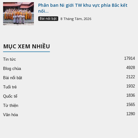
Phân ban Ni giới TW khu vực phía Bắc kết
nối...
Bài nổi bật
8 Tháng Tám, 2026
MỤC XEM NHIỀU
17914
Tin tức
4928
Blog chùa
2122
Bài nổi bật
1932
Tuổi trẻ
1836
Quốc tế
1565
Từ thiện
1280
Văn hóa