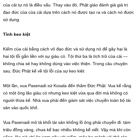
của cải tự nó là điều xấu. Thay vào đó, Phật giáo đánh giá giá trị
đạo đức của của cải dựa trên cách nó được tạo ra và cách nó được
sử dụng.
Tính keo kiệt
Kiếm của cải bằng cách vô đạo đức và sử dụng nó để gây hại là
hai tội lỗi gắn liền với sự giàu có. Tội thứ ba là tích trữ của cải —
không chia sẻ hay không dùng vào việc thiện. Trong câu chuyện
sau, Đức Phật kể về tội lỗi của sự keo kiệt:
Một lần, vua Pasenadi xứ Kosala đến thăm Đức Phật. Vua kể rằng
có một ông lão giàu có nhưng keo kiệt vừa qua đời mà không có
người thừa kế. Nhà vua phải đến giám sát việc chuyển toàn bộ tài
sản vào quốc khố.
Vua Pasenadi mô tả khối tài sản khổng lồ ông phải chuyển đi: tám
triệu đồng vàng, chưa kể bạc nhiều không kể xiết. Vậy mà khi còn
sống, lão già chỉ ăn cơm gãy với giấm, mặc ba mảnh vải thô ráp