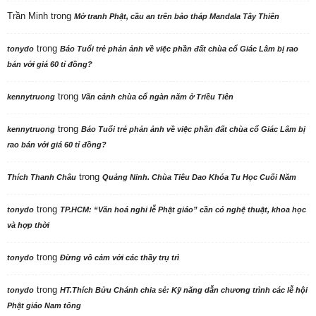
Trần Minh
trong
Mở tranh Phật, cầu an trên bảo tháp Mandala Tây Thiên
trong
tonydo
Báo Tuổi trẻ phản ảnh về việc phần đất chùa cổ Giác Lâm bị rao
bán với giá 60 tỉ đồng?
trong
kennytruong
Vãn cảnh chùa cổ ngàn năm ở Triều Tiên
trong
kennytruong
Báo Tuổi trẻ phản ảnh về việc phần đất chùa cổ Giác Lâm bị
rao bán với giá 60 tỉ đồng?
trong
Thích Thanh Châu
Quảng Ninh. Chùa Tiêu Dao Khóa Tu Học Cuối Năm
trong
tonydo
TP.HCM: “Văn hoá nghi lễ Phật giáo” cần có nghệ thuật, khoa học
và hợp thời
trong
tonydo
Đừng vô cảm với các thầy trụ trì
trong
tonydo
HT.Thích Bửu Chánh chia sẻ: Kỹ năng dẫn chương trình các lễ hội
Phật giáo Nam tông