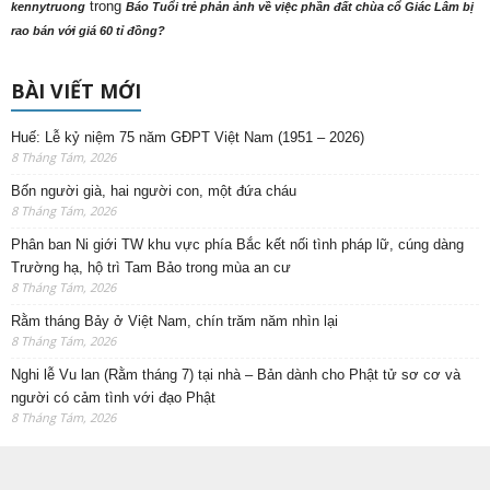
trong
kennytruong
Báo Tuổi trẻ phản ảnh về việc phần đất chùa cổ Giác Lâm bị
rao bán với giá 60 tỉ đồng?
BÀI VIẾT MỚI
Huế: Lễ kỷ niệm 75 năm GĐPT Việt Nam (1951 – 2026)
8 Tháng Tám, 2026
Bốn người già, hai người con, một đứa cháu
8 Tháng Tám, 2026
Phân ban Ni giới TW khu vực phía Bắc kết nối tình pháp lữ, cúng dàng
Trường hạ, hộ trì Tam Bảo trong mùa an cư
8 Tháng Tám, 2026
Rằm tháng Bảy ở Việt Nam, chín trăm năm nhìn lại
8 Tháng Tám, 2026
Nghi lễ Vu lan (Rằm tháng 7) tại nhà – Bản dành cho Phật tử sơ cơ và
người có cảm tình với đạo Phật
8 Tháng Tám, 2026