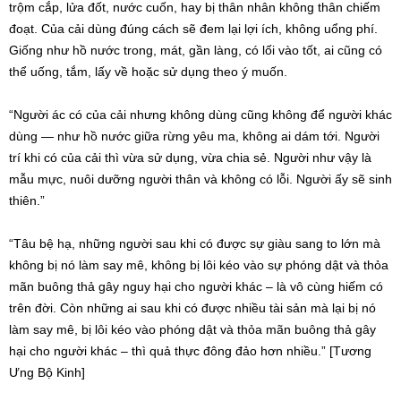
trộm cắp, lửa đốt, nước cuốn, hay bị thân nhân không thân chiếm
đoạt. Của cải dùng đúng cách sẽ đem lại lợi ích, không uổng phí.
Giống như hồ nước trong, mát, gần làng, có lối vào tốt, ai cũng có
thể uống, tắm, lấy về hoặc sử dụng theo ý muốn.
“Người ác có của cải nhưng không dùng cũng không để người khác
dùng — như hồ nước giữa rừng yêu ma, không ai dám tới. Người
trí khi có của cải thì vừa sử dụng, vừa chia sẻ. Người như vậy là
mẫu mực, nuôi dưỡng người thân và không có lỗi. Người ấy sẽ sinh
thiên.”
“Tâu bệ hạ, những người sau khi có được sự giàu sang to lớn mà
không bị nó làm say mê, không bị lôi kéo vào sự phóng dật và thỏa
mãn buông thả gây nguy hại cho người khác – là vô cùng hiếm có
trên đời. Còn những ai sau khi có được nhiều tài sản mà lại bị nó
làm say mê, bị lôi kéo vào phóng dật và thỏa mãn buông thả gây
hại cho người khác – thì quả thực đông đảo hơn nhiều.” [Tương
Ưng Bộ Kinh]