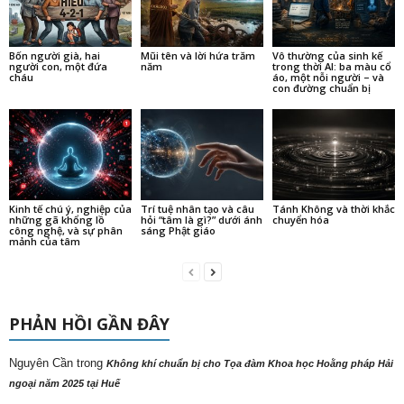
Bốn người già, hai
Mũi tên và lời hứa trăm
Vô thường của sinh kế
người con, một đứa
năm
trong thời AI: ba màu cổ
cháu
áo, một nỗi người – và
con đường chuẩn bị
Kinh tế chú ý, nghiệp của
Trí tuệ nhân tạo và câu
Tánh Không và thời khắc
những gã khổng lồ
hỏi “tâm là gì?” dưới ánh
chuyển hóa
công nghệ, và sự phân
sáng Phật giáo
mảnh của tâm
PHẢN HỒI GẦN ĐÂY
Nguyên Cần
trong
Không khí chuẩn bị cho Tọa đàm Khoa học Hoằng pháp Hải
ngoại năm 2025 tại Huế