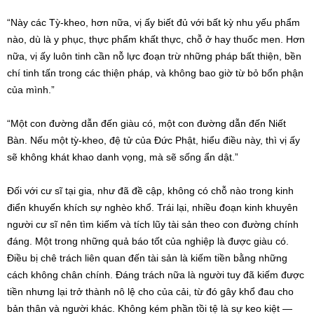
“Này các Tỳ-kheo, hơn nữa, vị ấy biết đủ với bất kỳ nhu yếu phẩm
nào, dù là y phục, thực phẩm khất thực, chỗ ở hay thuốc men. Hơn
nữa, vị ấy luôn tinh cần nỗ lực đoạn trừ những pháp bất thiện, bền
chí tinh tấn trong các thiện pháp, và không bao giờ từ bỏ bổn phận
của mình.”
“Một con đường dẫn đến giàu có, một con đường dẫn đến Niết
Bàn. Nếu một tỳ-kheo, đệ tử của Đức Phật, hiểu điều này, thì vị ấy
sẽ không khát khao danh vọng, mà sẽ sống ẩn dật.”
Đối với cư sĩ tại gia, như đã đề cập, không có chỗ nào trong kinh
điển khuyến khích sự nghèo khổ. Trái lại, nhiều đoạn kinh khuyên
người cư sĩ nên tìm kiếm và tích lũy tài sản theo con đường chính
đáng. Một trong những quả báo tốt của nghiệp là được giàu có.
Điều bị chê trách liên quan đến tài sản là kiếm tiền bằng những
cách không chân chính. Đáng trách nữa là người tuy đã kiếm được
tiền nhưng lại trở thành nô lệ cho của cải, từ đó gây khổ đau cho
bản thân và người khác. Không kém phần tồi tệ là sự keo kiệt —