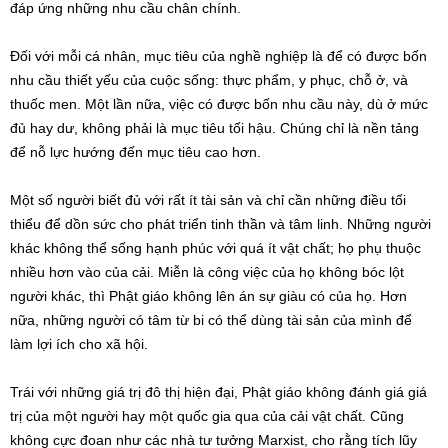
đáp ứng những nhu cầu chân chính.
Đối với mỗi cá nhân, mục tiêu của nghề nghiệp là để có được bốn
nhu cầu thiết yếu của cuộc sống: thực phẩm, y phục, chỗ ở, và
thuốc men. Một lần nữa, việc có được bốn nhu cầu này, dù ở mức
đủ hay dư, không phải là mục tiêu tối hậu. Chúng chỉ là nền tảng
để nỗ lực hướng đến mục tiêu cao hơn.
Một số người biết đủ với rất ít tài sản và chỉ cần những điều tối
thiểu để dồn sức cho phát triển tinh thần và tâm linh. Những người
khác không thể sống hạnh phúc với quá ít vật chất; họ phụ thuộc
nhiều hơn vào của cải. Miễn là công việc của họ không bóc lột
người khác, thì Phật giáo không lên án sự giàu có của họ. Hơn
nữa, những người có tâm từ bi có thể dùng tài sản của mình để
làm lợi ích cho xã hội.
Trái với những giá trị đô thị hiện đại, Phật giáo không đánh giá giá
trị của một người hay một quốc gia qua của cải vật chất. Cũng
không cực đoan như các nhà tư tưởng Marxist, cho rằng tích lũy