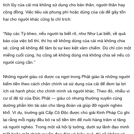
tích lũy của cải mà không sử dụng cho bản thân, người thân hay
cộng đồng. Việc tiêu xài phung phí hoặc dùng của cải để gây tổn
hại cho người khác cũng bị chỉ trích:
“Này các Tỳ-kheo, nếu người ta biết rõ, như Như Lai biết, về quả
báo của việc bố thí, thì họ sẽ không dùng của cải mà không chia
sẻ; cũng sẽ không để tâm bị sự keo kiệt xâm chiếm. Dù chỉ còn một
miếng cuối cùng, họ cũng sẽ không dùng mà không chia sẻ nếu có
người cùng cần.”
Những người giàu có được ca ngợi trong Phật giáo là những người
kiếm tiền theo cách chân chính và sử dụng của cải để đem lại lợi
ích và hạnh phúc cho chính mình và người khác. Theo đó, nhiều vị
cư sĩ đệ tử của Đức Phật — giàu có nhưng thường xuyên cúng
dường phần lớn tài sản cho tăng đoàn và giúp đỡ người nghèo
khổ. Ví dụ, trưởng giả Cấp Cô Độc được chú giải Kinh Pháp Cú ghi
lại rằng mỗi ngày đều bỏ ra số tiền lớn để nuôi hàng trăm vị tăng
và người nghèo. Trong một xã hội lý tưởng, dưới sự lãnh đạo minh
triết hoặc một chính quyền đạo đức và hiệu quả, thì sẽ không có