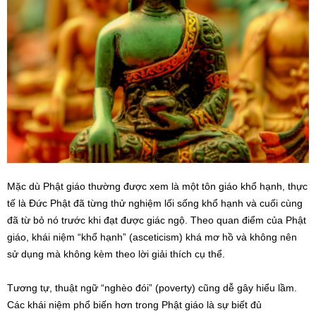
Mặc dù Phật giáo thường được xem là một tôn giáo khổ hạnh, thực
tế là Đức Phật đã từng thử nghiệm lối sống khổ hạnh và cuối cùng
đã từ bỏ nó trước khi đạt được giác ngộ. Theo quan điểm của Phật
giáo, khái niệm “khổ hạnh” (asceticism) khá mơ hồ và không nên
sử dụng mà không kèm theo lời giải thích cụ thể.
Tương tự, thuật ngữ “nghèo đói” (poverty) cũng dễ gây hiểu lầm.
Các khái niệm phổ biến hơn trong Phật giáo là sự biết đủ