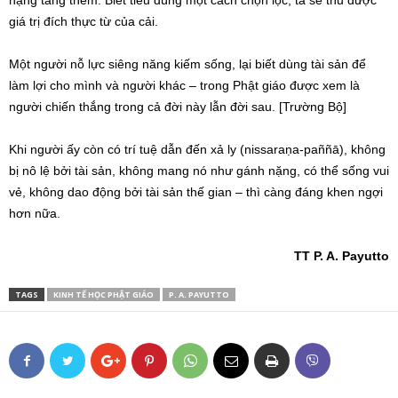
giá trị đích thực từ của cải.
Một người nỗ lực siêng năng kiếm sống, lại biết dùng tài sản để
làm lợi cho mình và người khác – trong Phật giáo được xem là
người chiến thắng trong cả đời này lẫn đời sau. [Trường Bộ]
Khi người ấy còn có trí tuệ dẫn đến xả ly (nissaraṇa-paññā), không
bị nô lệ bởi tài sản, không mang nó như gánh nặng, có thể sống vui
vẻ, không dao động bởi tài sản thế gian – thì càng đáng khen ngợi
hơn nữa.
TT P. A. Payutto
TAGS
KINH TẾ HỌC PHẬT GIÁO
P. A. PAYUTTO