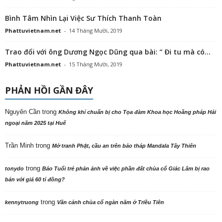
Bình Tâm Nhìn Lại Việc Sư Thích Thanh Toàn
Phattuvietnam.net
-
14 Tháng Mười, 2019
Trao đổi với ông Dương Ngọc Dũng qua bài: “ Đi tu mà có...
Phattuvietnam.net
-
15 Tháng Mười, 2019
PHẢN HỒI GẦN ĐÂY
Nguyên Cần
trong
Không khí chuẩn bị cho Tọa đàm Khoa học Hoằng pháp Hải
ngoại năm 2025 tại Huế
Trần Minh
trong
Mở tranh Phật, cầu an trên bảo tháp Mandala Tây Thiên
trong
tonydo
Báo Tuổi trẻ phản ảnh về việc phần đất chùa cổ Giác Lâm bị rao
bán với giá 60 tỉ đồng?
trong
kennytruong
Vãn cảnh chùa cổ ngàn năm ở Triều Tiên