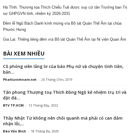
Hà Tĩnh: Thượng tọa Thích Chiếu Tuệ được suy cử tân Trưởng ban Trị
sự GHPGVN tỉnh, nhiệm kỳ 2026-2031
Đêm lễ Ngũ Bách Danh kính mừng vía Bồ tát Quán Thế Âm tại chùa
Phước Hưng
Gia Lai: Thiêng liêng đêm vía Bồ tát Quán Thế Âm tại Ni viện Quan Âm
BÀI XEM NHIỀU
Cô phóng viên lẳng lơ của báo Phụ nữ và chuyện tình tiền,
bản...
Phattuvietnam.net
-
26 Tháng Chín, 2019
Tấn phong Thượng toạ Thích Đồng Ngộ kế nhiệm trụ trì và
đặt đá...
BTV TP.HCM
-
13 Tháng Bảy, 2022
Thầy Nhật Từ không nên chối quanh mà phải có can đảm
nhận lỗi,...
Đào Văn Bình
-
18 Tháng Ba, 2020