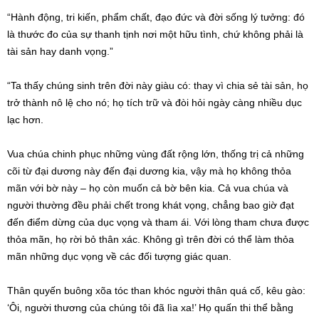
“Hành động, tri kiến, phẩm chất, đạo đức và đời sống lý tưởng: đó
là thước đo của sự thanh tịnh nơi một hữu tình, chứ không phải là
tài sản hay danh vọng.”
“Ta thấy chúng sinh trên đời này giàu có: thay vì chia sẻ tài sản, họ
trở thành nô lệ cho nó; họ tích trữ và đòi hỏi ngày càng nhiều dục
lạc hơn.
Vua chúa chinh phục những vùng đất rộng lớn, thống trị cả những
cõi từ đại dương này đến đại dương kia, vậy mà họ không thỏa
mãn với bờ này – họ còn muốn cả bờ bên kia. Cả vua chúa và
người thường đều phải chết trong khát vọng, chẳng bao giờ đạt
đến điểm dừng của dục vọng và tham ái. Với lòng tham chưa được
thỏa mãn, họ rời bỏ thân xác. Không gì trên đời có thể làm thỏa
mãn những dục vọng về các đối tượng giác quan.
Thân quyến buông xõa tóc than khóc người thân quá cố, kêu gào:
‘Ôi, người thương của chúng tôi đã lìa xa!’ Họ quấn thi thể bằng