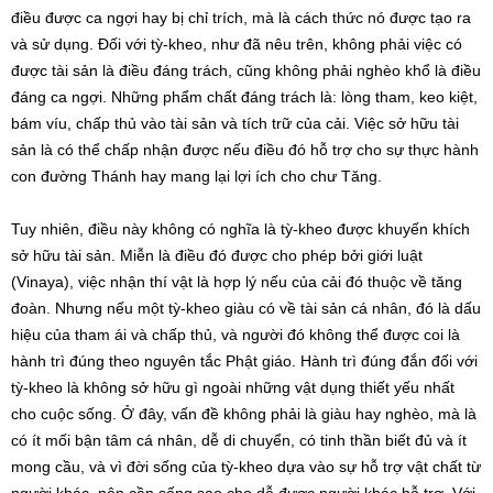
điều được ca ngợi hay bị chỉ trích, mà là cách thức nó được tạo ra
và sử dụng. Đối với tỳ-kheo, như đã nêu trên, không phải việc có
được tài sản là điều đáng trách, cũng không phải nghèo khổ là điều
đáng ca ngợi. Những phẩm chất đáng trách là: lòng tham, keo kiệt,
bám víu, chấp thủ vào tài sản và tích trữ của cải. Việc sở hữu tài
sản là có thể chấp nhận được nếu điều đó hỗ trợ cho sự thực hành
con đường Thánh hay mang lại lợi ích cho chư Tăng.
Tuy nhiên, điều này không có nghĩa là tỳ-kheo được khuyến khích
sở hữu tài sản. Miễn là điều đó được cho phép bởi giới luật
(Vinaya), việc nhận thí vật là hợp lý nếu của cải đó thuộc về tăng
đoàn. Nhưng nếu một tỳ-kheo giàu có về tài sản cá nhân, đó là dấu
hiệu của tham ái và chấp thủ, và người đó không thể được coi là
hành trì đúng theo nguyên tắc Phật giáo. Hành trì đúng đắn đối với
tỳ-kheo là không sở hữu gì ngoài những vật dụng thiết yếu nhất
cho cuộc sống. Ở đây, vấn đề không phải là giàu hay nghèo, mà là
có ít mối bận tâm cá nhân, dễ di chuyển, có tinh thần biết đủ và ít
mong cầu, và vì đời sống của tỳ-kheo dựa vào sự hỗ trợ vật chất từ
người khác, nên cần sống sao cho dễ được người khác hỗ trợ. Với