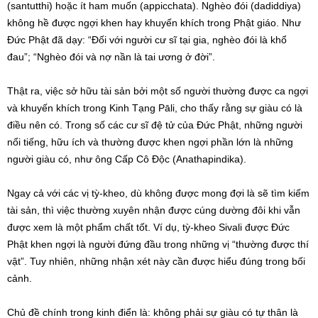
(santutthi) hoặc ít ham muốn (appicchata). Nghèo đói (dadiddiya)
không hề được ngợi khen hay khuyến khích trong Phật giáo. Như
Đức Phật đã dạy: “Đối với người cư sĩ tại gia, nghèo đói là khổ
đau”; “Nghèo đói và nợ nần là tai ương ở đời”.
Thật ra, việc sở hữu tài sản bởi một số người thường được ca ngợi
và khuyến khích trong Kinh Tạng Pāli, cho thấy rằng sự giàu có là
điều nên có. Trong số các cư sĩ đệ tử của Đức Phật, những người
nổi tiếng, hữu ích và thường được khen ngợi phần lớn là những
người giàu có, như ông Cấp Cô Độc (Anathapindika).
Ngay cả với các vị tỳ-kheo, dù không được mong đợi là sẽ tìm kiếm
tài sản, thì việc thường xuyên nhận được cúng dường đôi khi vẫn
được xem là một phẩm chất tốt. Ví dụ, tỳ-kheo Sivali được Đức
Phật khen ngợi là người đứng đầu trong những vị “thường được thí
vật”. Tuy nhiên, những nhận xét này cần được hiểu đúng trong bối
cảnh.
Chủ đề chính trong kinh điển là: không phải sự giàu có tự thân là