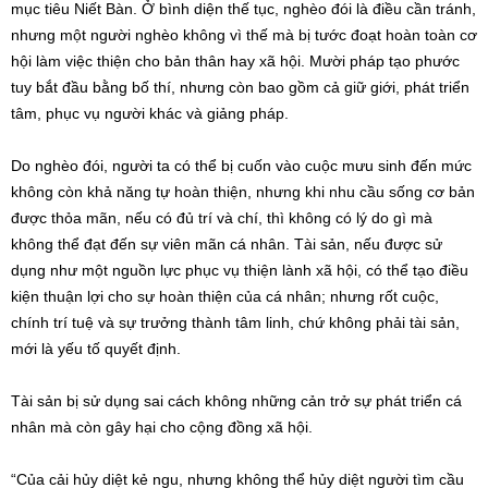
mục tiêu Niết Bàn. Ở bình diện thế tục, nghèo đói là điều cần tránh,
nhưng một người nghèo không vì thế mà bị tước đoạt hoàn toàn cơ
hội làm việc thiện cho bản thân hay xã hội. Mười pháp tạo phước
tuy bắt đầu bằng bố thí, nhưng còn bao gồm cả giữ giới, phát triển
tâm, phục vụ người khác và giảng pháp.
Do nghèo đói, người ta có thể bị cuốn vào cuộc mưu sinh đến mức
không còn khả năng tự hoàn thiện, nhưng khi nhu cầu sống cơ bản
được thỏa mãn, nếu có đủ trí và chí, thì không có lý do gì mà
không thể đạt đến sự viên mãn cá nhân. Tài sản, nếu được sử
dụng như một nguồn lực phục vụ thiện lành xã hội, có thể tạo điều
kiện thuận lợi cho sự hoàn thiện của cá nhân; nhưng rốt cuộc,
chính trí tuệ và sự trưởng thành tâm linh, chứ không phải tài sản,
mới là yếu tố quyết định.
Tài sản bị sử dụng sai cách không những cản trở sự phát triển cá
nhân mà còn gây hại cho cộng đồng xã hội.
“Của cải hủy diệt kẻ ngu, nhưng không thể hủy diệt người tìm cầu