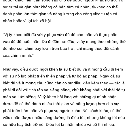
sự tự tại và gần như không có bận tâm cá nhân, tỳ-kheo có thể
dành phần lớn thời gian và năng lượng cho công việc tu tập cá
nhân hoặc vì lợi ích xã hội.
“Vị tỳ-kheo biết đủ với y phục vừa đủ để che thân và thực phẩm
vừa đủ để nuôi thân. Dù đi đến nơi đâu, vị ấy mang theo những thứ
đó như con chim bay lượn trên bầu trời, chỉ mang theo đôi cánh
của chính mình.”
Như vậy, điều được ngợi khen là sự biết đủ và ít mong cầu đi kèm
với sự nỗ lực phát triển thiện pháp và từ bỏ ác pháp. Ngay cả sự
biết đủ và ít mong cầu cũng cần có sự điều kiện kèm theo — tức là
phải đi đôi với tinh tấn và siêng năng, chứ không phải với thái độ tự
mãn và lười biếng. Vị tỳ-kheo hài lòng với những gì mình nhận
được để có thể dành nhiều thời gian và năng lượng hơn cho sự
phát triển bản thân và phục vụ người khác. Nói cách khác, có thể
việc nhận được nhiều cúng dường là điều tốt, nhưng không tốt nếu
sở hữu hay tích trữ nó. Điều tốt là nhận nhiều và bố thí nhiều.