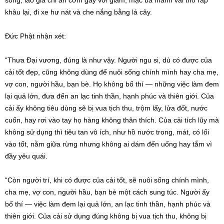
khâu lại, đi xe hư nát và che nắng bằng lá cây.
Đức Phật nhận xét:
“Thưa Đại vương, đúng là như vậy. Người ngu si, dù có được của
cải tốt đẹp, cũng không dùng để nuôi sống chính mình hay cha mẹ,
vợ con, người hầu, bạn bè. Họ không bố thí — những việc làm đem
lại quả lớn, đưa đến an lạc tinh thần, hạnh phúc và thiên giới. Của
cải ấy không tiêu dùng sẽ bị vua tịch thu, trộm lấy, lửa đốt, nước
cuốn, hay rơi vào tay họ hàng không thân thích. Của cải tích lũy mà
không sử dụng thì tiêu tan vô ích, như hồ nước trong, mát, có lối
vào tốt, nằm giữa rừng nhưng không ai dám đến uống hay tắm vì
đầy yêu quái.
“Còn người trí, khi có được của cải tốt, sẽ nuôi sống chính mình,
cha mẹ, vợ con, người hầu, bạn bè một cách sung túc. Người ấy
bố thí — việc làm đem lại quả lớn, an lạc tinh thần, hạnh phúc và
thiên giới. Của cải sử dụng đúng không bị vua tịch thu, không bị