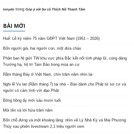
trong
tonydo
Góp ý với Sư cô Thích Nữ Thanh Tâm
BÀI MỚI
Huế: Lễ kỷ niệm 75 năm GĐPT Việt Nam (1951 – 2026)
Bốn người già, hai người con, một đứa cháu
Phân ban Ni giới TW khu vực phía Bắc kết nối tình pháp lữ, cúng dàng
Trường hạ, hộ trì Tam Bảo trong mùa an cư
Rằm tháng Bảy ở Việt Nam, chín trăm năm nhìn lại
Nghi lễ Vu lan (Rằm tháng 7) tại nhà – Bản dành cho Phật tử sơ cơ và
người có cảm tình với đạo Phật
Bông hồng ấy mới sáu mươi tuổi
Mũi tên và lời hứa trăm năm
Bốn chỗ đứng và một khoảng lặng: nhìn về Lý Nhã Kỳ và Mai Phương
Thúy sau phiên livestream 2,1 triệu người xem