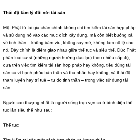
Thái độ tâm lý đối với tài sản
Một Phật tử tại gia chân chính không chỉ tìm kiếm tài sản hợp pháp
và sử dụng nó vào các mục đích xây dựng, mà còn biết buông xả
về tinh thần – không bám víu, không say mê, không làm nô lệ cho
nó. Đây chính là điểm giao nhau giữa thế tục và siêu thế. Đức Phật
phân loại cư sĩ (những người hưởng dục lạc) theo nhiều cấp độ,
dựa trên việc tìm kiếm tài sản hợp pháp hay không, tiêu dùng tài
sản có vì hạnh phúc bản thân và tha nhân hay không, và thái độ:
tham luyến hay trí tuệ – tự do tinh thần – trong việc sử dụng tài
sản.
Người cao thượng nhất là người sống trọn vẹn cả ở bình diện thế
tục lẫn siêu thế như sau:
Thế tục:
Tìm kiếm tài sản một cách hợp pháp và lương thiện.