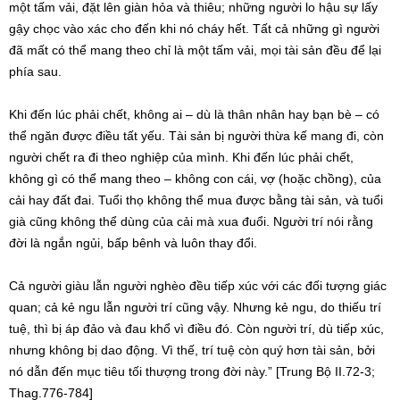
một tấm vải, đặt lên giàn hỏa và thiêu; những người lo hậu sự lấy
gậy chọc vào xác cho đến khi nó cháy hết. Tất cả những gì người
đã mất có thể mang theo chỉ là một tấm vải, mọi tài sản đều để lại
phía sau.
Khi đến lúc phải chết, không ai – dù là thân nhân hay bạn bè – có
thể ngăn được điều tất yếu. Tài sản bị người thừa kế mang đi, còn
người chết ra đi theo nghiệp của mình. Khi đến lúc phải chết,
không gì có thể mang theo – không con cái, vợ (hoặc chồng), của
cải hay đất đai. Tuổi thọ không thể mua được bằng tài sản, và tuổi
già cũng không thể dùng của cải mà xua đuổi. Người trí nói rằng
đời là ngắn ngủi, bấp bênh và luôn thay đổi.
Cả người giàu lẫn người nghèo đều tiếp xúc với các đối tượng giác
quan; cả kẻ ngu lẫn người trí cũng vậy. Nhưng kẻ ngu, do thiếu trí
tuệ, thì bị áp đảo và đau khổ vì điều đó. Còn người trí, dù tiếp xúc,
nhưng không bị dao động. Vì thế, trí tuệ còn quý hơn tài sản, bởi
nó dẫn đến mục tiêu tối thượng trong đời này.” [Trung Bộ II.72-3;
Thag.776-784]