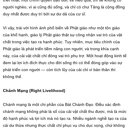
người nghèo, vì ai cũng đủ sống, và chỉ có chư Tăng là cộng đồng
duy nhất được duy trì bởi sự dư dả của cư sĩ.
Vì vậy, trái với hình ảnh phổ biến về Phật giáo như một tôn giáo
của khổ hạnh, giáo lý Phật giáo thật sự công nhận vai trò của vật
chất trong việc tạo ra hạnh phúc. Tuy nhiên, mục tiêu chính của
Phật giáo là phát triển tiềm năng con người; và trong khía cạnh
này, của cải vật chất chỉ đóng vai trò phụ trợ. Một hoạt động kinh tế
đem lại lợi ích đích thực cho đời sống thì có thể đóng góp vào sự
phát triển con người — còn tích lũy của cải chỉ vì bản thân thì
không thể.
Chánh Mạng (Right Livelihood)
Chánh mạng là một chi phần của Bát Chánh Đạo. Điều xác định
chánh mạng không phải là số của cải vật chất thu được, mà là mức
độ hạnh phúc và lợi ích mà nó tạo ra. Nhiều ngành nghề tạo ra của
cải dư thừa nhưng thực chất chỉ phục vụ cho dục vọng, chứ không