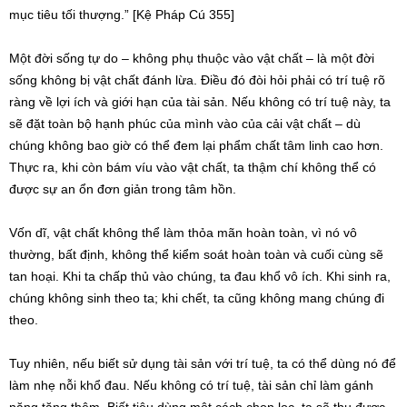
mục tiêu tối thượng.” [Kệ Pháp Cú 355]
Một đời sống tự do – không phụ thuộc vào vật chất – là một đời
sống không bị vật chất đánh lừa. Điều đó đòi hỏi phải có trí tuệ rõ
ràng về lợi ích và giới hạn của tài sản. Nếu không có trí tuệ này, ta
sẽ đặt toàn bộ hạnh phúc của mình vào của cải vật chất – dù
chúng không bao giờ có thể đem lại phẩm chất tâm linh cao hơn.
Thực ra, khi còn bám víu vào vật chất, ta thậm chí không thể có
được sự an ổn đơn giản trong tâm hồn.
Vốn dĩ, vật chất không thể làm thỏa mãn hoàn toàn, vì nó vô
thường, bất định, không thể kiểm soát hoàn toàn và cuối cùng sẽ
tan hoại. Khi ta chấp thủ vào chúng, ta đau khổ vô ích. Khi sinh ra,
chúng không sinh theo ta; khi chết, ta cũng không mang chúng đi
theo.
Tuy nhiên, nếu biết sử dụng tài sản với trí tuệ, ta có thể dùng nó để
làm nhẹ nỗi khổ đau. Nếu không có trí tuệ, tài sản chỉ làm gánh
nặng tăng thêm. Biết tiêu dùng một cách chọn lọc, ta sẽ thu được