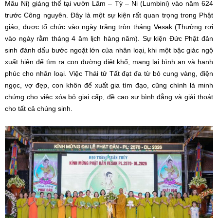
Mâu Ni) giáng thế tại vườn Lâm – Tỳ – Ni (Lumbini) vào năm 624
trước Công nguyên. Đây là một sự kiện rất quan trọng trong Phật
giáo, được tổ chức vào ngày trăng tròn tháng Vesak (Thường rơi
vào ngày rằm tháng 4 âm lịch hàng năm). Sự kiện Đức Phật đản
sinh đánh dấu bước ngoặt lớn của nhân loại, khi một bậc giác ngộ
xuất hiện để tìm ra con đường diệt khổ, mang lại bình an và hạnh
phúc cho nhân loại. Việc Thái tử Tất đạt đa từ bỏ cung vàng, điện
ngọc, vợ đẹp, con khôn để xuất gia tìm đạo, cũng chính là minh
chứng cho việc xóa bỏ giai cấp, đề cao sự bình đẳng và giải thoát
cho tất cả chúng sinh.