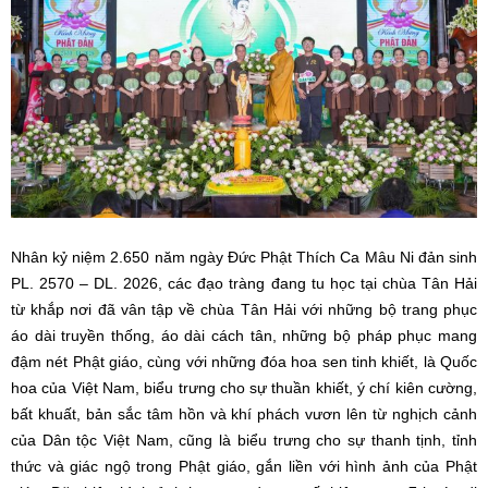
Nhân kỷ niệm 2.650 năm ngày Đức Phật Thích Ca Mâu Ni đản sinh
PL. 2570 – DL. 2026, các đạo tràng đang tu học tại chùa Tân Hải
từ khắp nơi đã vân tập về chùa Tân Hải với những bộ trang phục
áo dài truyền thống, áo dài cách tân, những bộ pháp phục mang
đậm nét Phật giáo, cùng với những đóa hoa sen tinh khiết, là Quốc
hoa của Việt Nam, biểu trưng cho sự thuần khiết, ý chí kiên cường,
bất khuất, bản sắc tâm hồn và khí phách vươn lên từ nghịch cảnh
của Dân tộc Việt Nam, cũng là biểu trưng cho sự thanh tịnh, tỉnh
thức và giác ngộ trong Phật giáo, gắn liền với hình ảnh của Phật