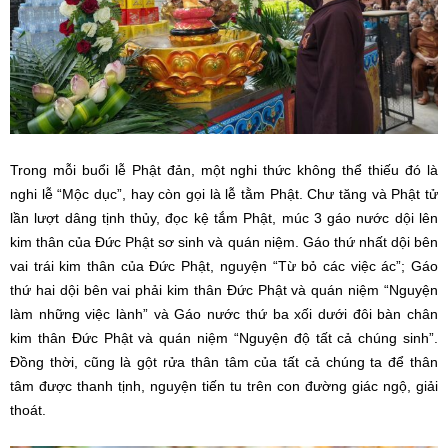
Trong mỗi buổi lễ Phật đản, một nghi thức không thể thiếu đó là
nghi lễ “Mộc dục”, hay còn gọi là lễ tằm Phật. Chư tăng và Phật tử
lần lượt dâng tịnh thủy, đọc kệ tắm Phật, múc 3 gáo nước dội lên
kim thân của Đức Phật sơ sinh và quán niệm. Gáo thứ nhất dội bên
vai trái kim thân của Đức Phật, nguyện “Từ bỏ các việc ác”; Gáo
thứ hai dội bên vai phải kim thân Đức Phật và quán niệm “Nguyện
làm những việc lành” và Gáo nước thứ ba xối dưới đôi bàn chân
kim thân Đức Phật và quán niệm “Nguyện độ tất cả chúng sinh”.
Đồng thời, cũng là gột rửa thân tâm của tất cả chúng ta để thân
tâm được thanh tịnh, nguyện tiến tu trên con đường giác ngộ, giải
thoát.