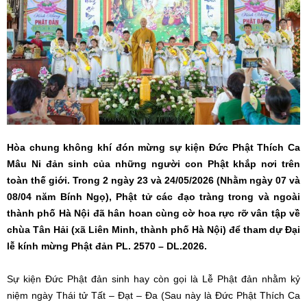
Hòa chung không khí đón mừng sự kiện Đức Phật Thích Ca
Mâu Ni đản sinh của những người con Phật khắp nơi trên
toàn thế giới. Trong 2 ngày 23 và 24/05/2026 (Nhằm ngày 07 và
08/04 năm Bính Ngọ), Phật tử các đạo tràng trong và ngoài
thành phố Hà Nội đã hân hoan cùng cờ hoa rực rỡ vân tập về
chùa Tân Hải (xã Liên Minh, thành phố Hà Nội) để tham dự Đại
lễ kính mừng Phật đản PL. 2570 – DL.2026.
Sự kiện Đức Phật đản sinh hay còn gọi là Lễ Phật đản nhằm kỷ
niệm ngày Thái tử Tất – Đạt – Đa (Sau này là Đức Phật Thích Ca