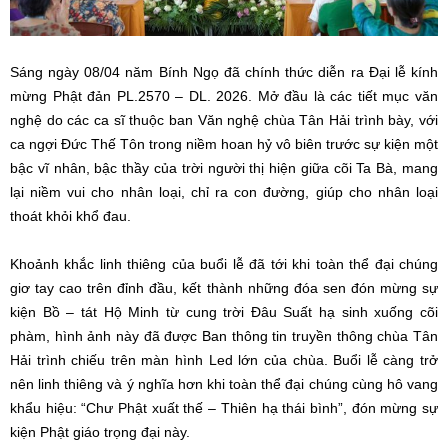
Sáng ngày 08/04 năm Bính Ngọ đã chính thức diễn ra Đại lễ kính
mừng Phật đản PL.2570 – DL. 2026. Mở đầu là các tiết mục văn
nghệ do các ca sĩ thuộc ban Văn nghệ chùa Tân Hải trình bày, với
ca ngợi Đức Thế Tôn trong niềm hoan hỷ vô biên trước sự kiện một
bậc vĩ nhân, bậc thầy của trời người thị hiện giữa cõi Ta Bà, mang
lại niềm vui cho nhân loại, chỉ ra con đường, giúp cho nhân loại
thoát khỏi khổ đau.
Khoảnh khắc linh thiêng của buổi lễ đã tới khi toàn thể đại chúng
giơ tay cao trên đỉnh đầu, kết thành những đóa sen đón mừng sự
kiện Bồ – tát Hộ Minh từ cung trời Đâu Suất hạ sinh xuống cõi
phàm, hình ảnh này đã được Ban thông tin truyền thông chùa Tân
Hải trình chiếu trên màn hình Led lớn của chùa. Buổi lễ càng trở
nên linh thiêng và ý nghĩa hơn khi toàn thể đại chúng cùng hô vang
khẩu hiệu: “Chư Phật xuất thế – Thiên hạ thái bình”, đón mừng sự
kiện Phật giáo trọng đại này.