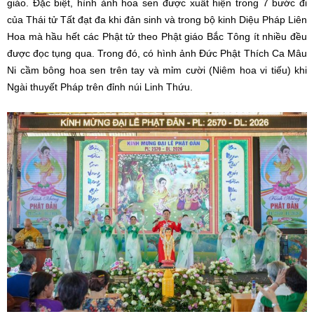
giáo. Đặc biệt, hình ảnh hoa sen được xuất hiện trong 7 bước đi
của Thái tử Tất đạt đa khi đản sinh và trong bộ kinh Diệu Pháp Liên
Hoa mà hầu hết các Phật tử theo Phật giáo Bắc Tông ít nhiều đều
được đọc tụng qua. Trong đó, có hình ảnh Đức Phật Thích Ca Mâu
Ni cầm bông hoa sen trên tay và mỉm cười (Niêm hoa vi tiếu) khi
Ngài thuyết Pháp trên đỉnh núi Linh Thứu.