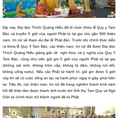
Dịp này, Đại đức Thích Quảng Hiếu đã tổ chức khóa lễ Quy y Tam
Bảo và truyền 5 giới của người Phật tử tại gia cho gần 900 thiện
nam, tín nữ về tham dự đại lễ Phật đản. Trước khi chính thức diễn
ra khóa lễ Quy Y Tam Bảo, các thiện nam, tín nữ đã được Đại đức
Thích Quảng Hiếu giảng giải về nghi thức và ý nghĩa của Quy Y
Tam Bảo, cũng như việc giữ gìn 5 giới của người Phật tử tại gia
(không sát sinh, không trộm cắp, không tà dâm, không nói dối,
không uống rượu). Nếu các Phật tử hành trì, giữ gìn được 5 giới
này thì sẽ có cuộc sống an lạc và hạnh phúc ngay ở giây phút hiện
tại. Tiếp đó, các thiện nam, tín nữ đã trang nghiêm thành kính sám
hối để thân tâm được thanh tịnh trước khi lĩnh thụ Tam Quy và Ngũ
Giới và chính thức trở thành người đệ tử Phật.