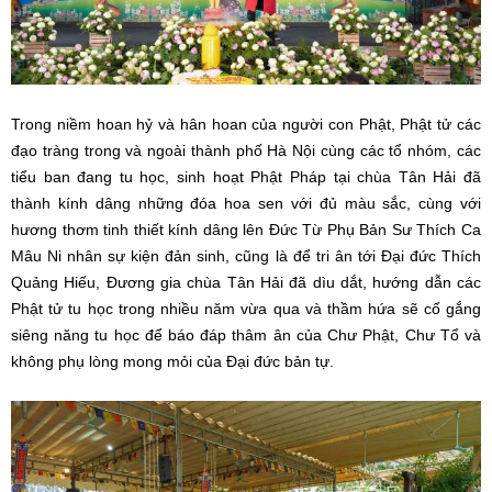
Trong niềm hoan hỷ và hân hoan của người con Phật, Phật tử các
đạo tràng trong và ngoài thành phố Hà Nội cùng các tổ nhóm, các
tiểu ban đang tu học, sinh hoạt Phật Pháp tại chùa Tân Hải đã
thành kính dâng những đóa hoa sen với đủ màu sắc, cùng với
hương thơm tinh thiết kính dâng lên Đức Từ Phụ Bản Sư Thích Ca
Mâu Ni nhân sự kiện đản sinh, cũng là để tri ân tới Đại đức Thích
Quảng Hiếu, Đương gia chùa Tân Hải đã dìu dắt, hướng dẫn các
Phật tử tu học trong nhiều năm vừa qua và thầm hứa sẽ cố gắng
siêng năng tu học để báo đáp thâm ân của Chư Phật, Chư Tổ và
không phụ lòng mong mỏi của Đại đức bản tự.