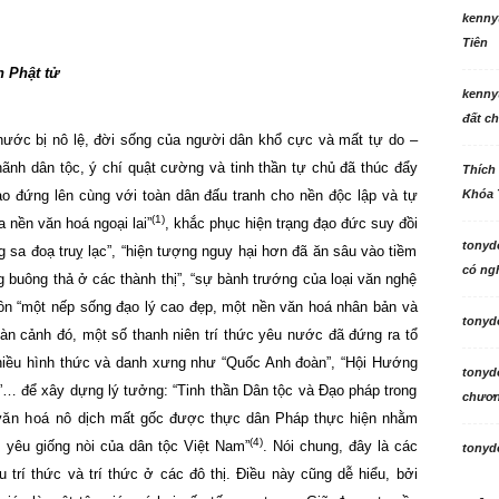
kenny
Tiên
h Phật tử
kenny
đất ch
nước bị nô lệ, đời sống của người dân khổ cực và mất tự do –
hãnh dân tộc, ý chí quật cường và tinh thần tự chủ đã thúc đẩy
Thích
o đứng lên cùng với toàn dân đấu tranh cho nền độc lập và tự
Khóa 
(1)
 nền văn hoá ngoại lai”
, khắc phục hiện trạng đạo đức suy đồi
tonyd
g sa đoạ truỵ lạc”, “hiện tượng nguy hại hơn đã ăn sâu vào tiềm
có ngh
g buông thả ở các thành thị”, “sự bành trướng của loại văn nghệ
 “một nếp sống đạo lý cao đẹp, một nền văn hoá nhân bản và
tonyd
oàn cảnh đó, một số thanh niên trí thức yêu nước đã đứng ra tổ
nhiều hình thức và danh xưng như “Quốc Anh đoàn”, “Hội Hướng
tonyd
”… để xây dựng lý tưởng: “Tinh thần Dân tộc và Đạo pháp trong
chương
văn hoá nô
dịch mất gốc được thực dân Pháp thực hiện nhằm
(4)
 yêu giống nòi của dân tộc Việt Nam”
. Nói chung, đây là các
tonyd
u trí thức và trí thức ở các đô thị. Điều này cũng dễ hiểu, bởi