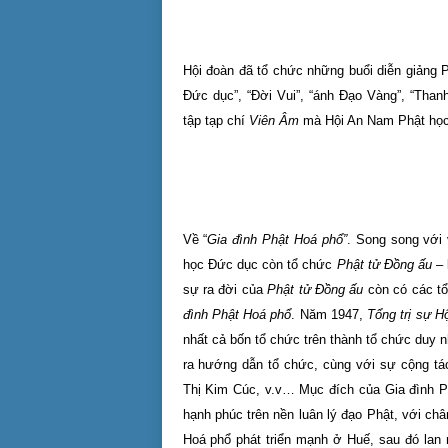
Hội đoàn đã tổ chức những buổi diễn giảng 
Đức dục”, “Đời Vui”, “ánh Đạo Vàng”, “Than
tập tạp chí
Viên Âm
mà Hội An Nam Phật học 
Về “
Gia đình Phật Hoá phổ”
. Song song với 
học Đức dục còn tổ chức
Phật tử
Đồng ấu
–
sự ra đời của
Phật tử
Đồng ấu
còn có các t
đình Phật Hoá phổ
. Năm 1947,
Tổng trị sự H
nhất cả bốn tổ chức trên thành tổ chức duy n
ra hướng dẫn tổ chức, cùng với sự cộng t
Thị Kim Cúc, v.v… Mục đích của Gia đình P
hạnh phúc trên nền luân lý đạo Phật, với ch
Hoá phổ phát triển mạnh ở Huế, sau đó lan