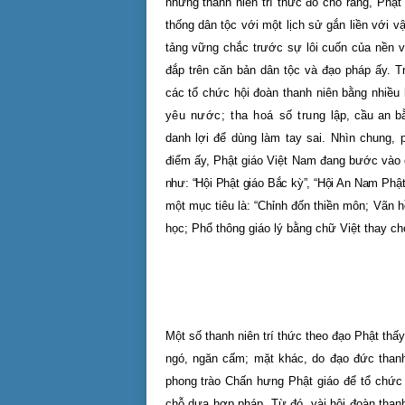
những thanh niên trí thức đó cho rằng, Phật
thống dân tộc với một lịch sử gắn liền với v
tảng vững chắc trước sự lôi cuốn của nền 
đắp trên căn bản dân tộc và đạo pháp ấy. T
các tổ chức hội đoàn thanh niên bằng nhiều
yêu nước; tha hoá số trung
lập, cầu an b
danh lợi để dùng làm tay sai. Nhìn chung, 
điểm ấy, Phật giáo Việt
Nam
đang bước vào 
như: “Hội Phật giáo Bắc kỳ”, “Hội An Nam Phậ
một mục tiêu là: “Chỉnh đốn thiền môn; Vãn h
học; Phổ thông giáo lý bằng chữ Việt thay c
Một số thanh niên trí thức theo đạo Phật thấ
ngó, ngăn cấm; mặt khác, do đạo đức thanh
phong trào Chấn hưng Phật giáo để tổ chức c
chỗ dựa hợp pháp. Từ đó, vài hội đoàn thanh