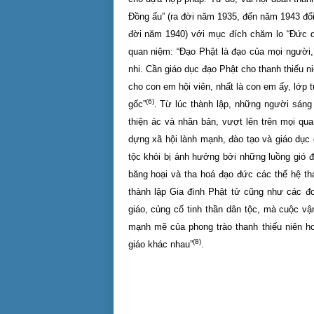
Đồng ấu” (ra đời năm 1935, đến năm 1943 đổi
đời năm 1940) với mục đích chăm lo “Đức dục
quan niệm: “Đạo Phật là đạo của mọi người, m
nhi. Cần giáo dục đạo Phật cho thanh thiếu
cho con em hội viên, nhất là con em ấy, lớp 
(6)
gốc”
. Từ lúc thành lập, những người sáng
thiện ác và nhân bản, vượt lên trên mọi qua
dựng xã hội lành mạnh, đào tạo và giáo dục 
tộc khỏi bị ảnh hưởng bởi những luồng gió 
băng hoại và tha hoá đạo đức các thế hệ th
thành lập Gia đình Phật tử cũng như các đ
giáo, củng cố tinh thần dân tộc, mà cuộc v
mạnh mẽ của phong trào thanh thiếu niên ho
(8)
giáo khác nhau”
.