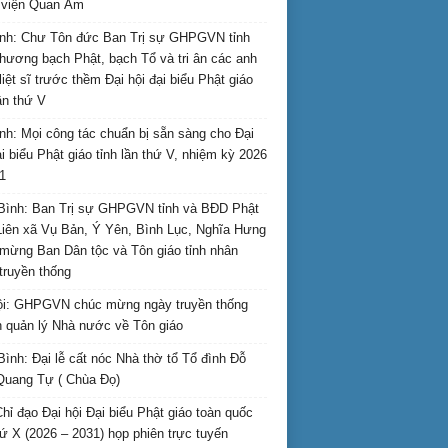
i viện Quan Âm
nh: Chư Tôn đức Ban Trị sự GHPGVN tỉnh
hương bạch Phật, bạch Tổ và tri ân các anh
liệt sĩ trước thềm Đại hội đại biểu Phật giáo
lần thứ V
nh: Mọi công tác chuẩn bị sẵn sàng cho Đại
ại biểu Phật giáo tỉnh lần thứ V, nhiệm kỳ 2026
1
Bình: Ban Trị sự GHPGVN tỉnh và BĐD Phật
Liên xã Vụ Bản, Ý Yên, Bình Lục, Nghĩa Hưng
mừng Ban Dân tộc và Tôn giáo tỉnh nhân
truyền thống
i: GHPGVN chúc mừng ngày truyền thống
 quản lý Nhà nước về Tôn giáo
Bình: Đại lễ cất nóc Nhà thờ tổ Tổ đình Đỗ
Quang Tự ( Chùa Đọ)
hỉ đạo Đại hội Đại biểu Phật giáo toàn quốc
hứ X (2026 – 2031) họp phiên trực tuyến