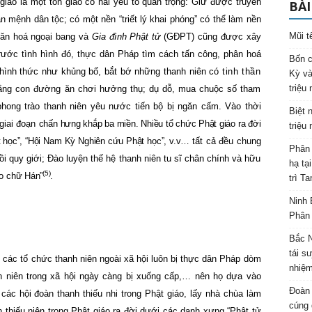
 giáo là một tôn giáo có hai yếu tố quan trọng: Giữ được truyền
BÀI
ận mệnh dân tộc; có một nền “triết lý khai phóng” có thể làm nền
Mũi t
văn hoá ngoại bang và
Gia đình Phật tử
(GĐPT) cũng được xây
rước tình hình đó, thực dân Pháp tìm cách tấn công, phân hoá
Bốn c
 hình thức như khủng bố, bắt bớ những thanh niên có
tinh thần
Kỳ và
triệu
ằng con đường ăn chơi hưởng thụ; dụ dỗ, mua chuộc số tham
phong trào thanh niên yêu nước tiến bộ bị ngăn cấm. Vào thời
Biệt 
giai đoạn
chấn hưng khắp ba miền. Nhiều tổ chức Phật giáo ra đời
triệu
t học”, “Hội Nam Kỳ Nghiên cứu Phật học”, v.v…
tất cả đều chung
Phân 
ồi quy giới; Đào luyện thế hệ thanh niên tu sĩ chân chính và hữu
hạ tạ
(5)
ho chữ
Hán”
.
trì T
Ninh 
Phân 
Bắc N
tái s
y các tổ chức thanh niên ngoài xã hội luôn bị thực dân Pháp dòm
nhiệm
 niên trong xã hội ngày càng bị xuống cấp,… nên họ dựa vào
Đoàn 
ác hội đoàn thanh thiếu nhi trong Phật giáo, lấy nhà chùa làm
cúng 
 thiếu niên trong Phật giáo ra đời dưới các danh xưng “Phật tử