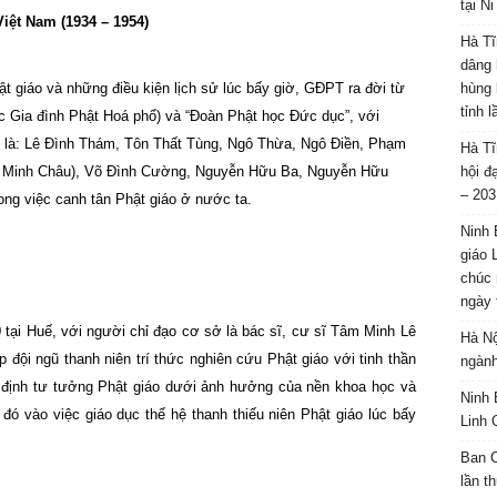
tại N
Việt
Nam
(1934 – 1954)
Hà Tĩ
dâng 
t giáo và những điều kiện lịch sử lúc bấy giờ, GĐPT ra đời từ
hùng 
tỉnh 
tức Gia đình Phật Hoá phổ) và “Đoàn Phật học Đức dục”, với
 là: Lê Đình Thám, Tôn Thất Tùng, Ngô Thừa, Ngô Điền, Phạm
Hà Tĩ
 Minh Châu), Võ Đình Cường, Nguyễn Hữu Ba, Nguyễn Hữu
hội đ
– 203
ong việc canh tân Phật giáo ở nước ta.
Ninh 
giáo 
chúc 
ngày 
tại Huế, với người chỉ đạo cơ sở là bác sĩ, cư sĩ Tâm Minh Lê
Hà Nộ
 đội ngũ thanh niên trí thức nghiên cứu Phật giáo với tinh thần
ngành
n định tư tưởng Phật giáo dưới ảnh hưởng của nền khoa học và
Ninh 
 đó vào việc giáo dục thế hệ thanh thiếu niên Phật giáo lúc bấy
Linh 
Ban C
lần t