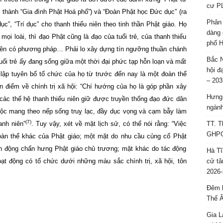
cư P
 thành “Gia đình Phật Hoá phổ”) và “Đoàn Phật học Đức dục” (ra
Phân 
”, “Trí dục” cho thanh thiếu niên theo tinh thần Phật giáo. Họ
dàng 
ọi loài, thì đạo Phật cũng là đạo của tuổi trẻ, của thanh thiếu
phố H
 niên có phương pháp… Phải lo xây dựng tín ngưỡng thuần chánh
Bắc N
tuổi trẻ ấy đang sống giữa một thời đại phức tạp hỗn loạn và mất
hội đ
 lập tuyên bố tổ chức của họ từ trước đến nay là một đoàn thể
– 203
n điểm về chính trị xã hội: “Chí hướng của họ là góp phần xây
Hưng 
các thế hệ thanh thiếu niên giữ được truyền thống đạo đức dân
ngành
độc mang theo nếp sống truỵ lạc, đầy dục vọng và cạm bẫy làm
(7)
anh niên”
. Tuy vậy, xét về mặt lịch sử, có thể nói rằng: “Việc
TT. T
GHPGV
oàn thể khác của Phật giáo; một mặt do nhu cầu củng cố Phật
ận động chấn hưng Phật giáo chủ trương; mặt khác do tác động
Hà Tĩ
ạt động có tổ chức dưới những màu sắc chính trị, xã hội, tôn
cử tâ
2026-
Đêm l
Thế 
Gia L