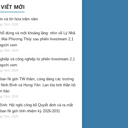
 VIẾT MỚI
ên và lời hứa trăm năm
ng Tám, 2026
hỗ đứng và một khoảng lặng: nhìn về Lý Nhã
 Mai Phương Thúy sau phiên livestream 2,1
 người xem
ng Tám, 2026
nghiệp và cộng nghiệp từ phiên livestream 2,1
 người xem
ng Tám, 2026
ban Ni giới TW thăm, cúng dàng các trường
i Ninh Bình và Hưng Yên: Lan tỏa tinh thần hộ
am bảo
ng Tám, 2026
Bình: Hội nghị công bố Quyết định và ra mắt
ban Ni giới tỉnh nhiệm kỳ 2026-2031
ng Tám, 2026