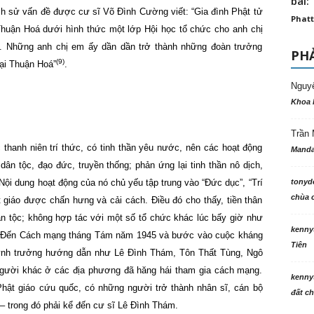
bài: 
ch sử vấn đề được cư sĩ Võ Đình Cường viết: “Gia đình Phật tử
Phatt
Thuận Hoá dưới hình thức một lớp Hội học tổ chức cho anh chị
o. Những anh chị em ấy dần dần trở thành những đoàn trưởng
PHẢ
(9)
tại Thuận Hoá”
.
Nguy
Khoa 
Trần 
thanh niên trí thức, có tinh thần yêu nước, nên các hoạt động
Manda
dân tộc, đạo đức, truyền thống; phản ứng lại tinh thần nô dịch,
tonyd
. Nội dung hoạt động của nó chủ yếu tập trung vào “Đức dục”, “Trí
chùa c
ật giáo được chấn hưng và cải cách. Điều đó cho thấy, tiền thân
n tộc; không hợp tác với một số tổ chức khác lúc bấy giờ như
kenny
… Đến Cách mạng tháng Tám năm 1945 và bước vào cuộc kháng
Tiên
uynh trưởng hướng dẫn như Lê Đình Thám, Tôn Thất Tùng, Ngô
gười khác ở các địa phương đã hăng hái tham gia cách mạng.
kenny
Phật giáo cứu quốc, có những người trở thành nhân sĩ, cán bộ
đất ch
 – trong đó phải kể đến cư sĩ Lê Đình Thám.