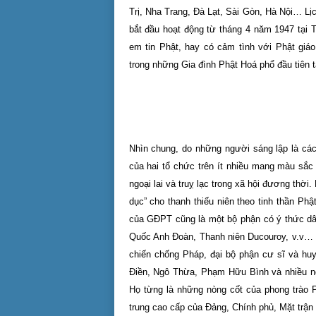
Trị, Nha Trang, Đà Lạt, Sài Gòn, Hà Nội… Lị
bắt đầu hoạt động từ tháng 4 năm 1947 tại 
em tin Phật, hay có cảm tình với Phật giá
trong những Gia đình Phật Hoá phổ đầu tiên 
Nhìn chung, do những người sáng lập là các 
của hai tổ chức trên ít nhiều mang màu sắc 
ngoại lai và truỵ lạc trong xã hội đương thời
dục” cho thanh thiếu niên theo tinh thần Ph
của GĐPT cũng là một bộ phận có ý thức dâ
Quốc Anh Đoàn, Thanh niên Ducouroy, v.v
chiến chống Pháp, đại bộ phận cư sĩ và h
Điền, Ngô Thừa, Phạm Hữu Bình và nhiều n
Họ từng là những nòng cốt của phong trào 
trung cao cấp của Đảng, Chính phủ, Mặt trận