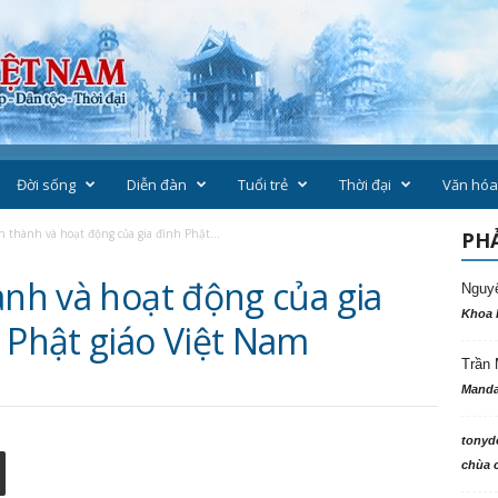
Đời sống
Diễn đàn
Tuổi trẻ
Thời đại
Văn hóa
h thành và hoạt động của gia đình Phật...
PHẢ
ành và hoạt động của gia
Nguy
Khoa 
 Phật giáo Việt Nam
Trần 
Manda
tonyd
chùa c