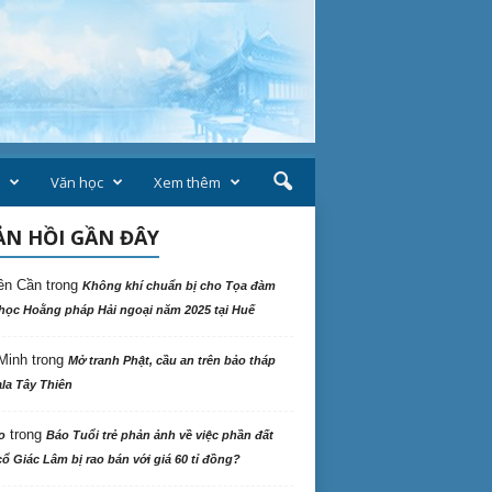
Văn học
Xem thêm
N HỒI GẦN ĐÂY
ên Cần
trong
Không khí chuẩn bị cho Tọa đàm
học Hoằng pháp Hải ngoại năm 2025 tại Huế
Minh
trong
Mở tranh Phật, cầu an trên bảo tháp
la Tây Thiên
trong
o
Báo Tuổi trẻ phản ảnh về việc phần đất
ổ Giác Lâm bị rao bán với giá 60 tỉ đồng?