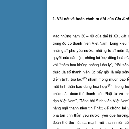
1. Vài nét về hoàn cảnh ra đời của
Gia đìn
Vào những năm 30 – 40 của thế kỉ XX, đất 
trong đó có thanh niên Việt
Nam
. Lòng kiêu 
những sĩ phu yêu nước, những tu sĩ mến đạ
quyết của dân tộc, chống lại “sự đồng hoá của
với “thảm họa khủng hoảng luân lý”, “đời sốn
thức đa số thanh niên lúc bấy giờ là nếp sốn
(2)
diễm tĩnh, toạ lạc”
nhằm mong muốn bảo tồn
(3)
một tinh thần bao dung hoà hợp”
. Trong h
chức các đoàn thể thanh niên Phật tử với 
đạo Việt Nam”, “Tổng hội Sinh viên Việt Nam
hàng ngũ thanh niên tin Phật;
để chống lại
phá tan tinh thần yêu nước, yêu quê hương,
đoàn thể thu hút rất mạnh mẽ thanh niên tiể