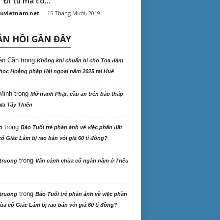
“ Đi tu mà có...
uvietnam.net
-
15 Tháng Mười, 2019
N HỒI GẦN ĐÂY
ên Cần
trong
Không khí chuẩn bị cho Tọa đàm
học Hoằng pháp Hải ngoại năm 2025 tại Huế
Minh
trong
Mở tranh Phật, cầu an trên bảo tháp
la Tây Thiên
trong
o
Báo Tuổi trẻ phản ảnh về việc phần đất
ổ Giác Lâm bị rao bán với giá 60 tỉ đồng?
trong
truong
Vãn cảnh chùa cổ ngàn năm ở Triều
trong
truong
Báo Tuổi trẻ phản ảnh về việc phần
ùa cổ Giác Lâm bị rao bán với giá 60 tỉ đồng?