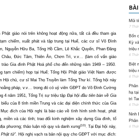
BÀI
Mũi t
7 Thá
 Phật giáo nói trên không hoạt động nữa, tất cả đều tham gia
Bốn c
ạm chiếm, xuất phát và tập trung tại Huế, các cư sĩ Võ Đình
Kỳ và
ân, Nguyễn Hữu Ba, Tống Hồ Cầm, Lê Khắc Quyến, Phan Đăng
triệu
6 Thá
h Châu, Đức Tâm, Thiên Ân, Chơn Trì, v.v… (làm cố vấn giáo
Biệt 
ng trào Gia đình Phật Hoá phổ cho đến những năm 1949 – 1950.
triệu
ng tạm chiếm) họp tại Huế; Tổng Hội Phật giáo Việt Nam được
6 Thá
m Hội chủ, cư sĩ Mai Thọ Truyền làm Tổng Thư kí. Tổng hội này
Phân 
n hoằng pháp, v.v… trong đó có uỷ viên GĐPT do Võ Đình Cường
hạ tạ
ng 4 năm 1951, Tổng Trị sự triệu tập
Đại hội đầu tiên bàn về Gia
trì T
biểu của 8 tỉnh miền Trung và các đại diện chính thức của Gia
6 Thá
ục đích của Hội nghị là báo cáo về tình hình sinh hoạt, phát
Ninh 
g, miền và các tỉnh; trao đổi kinh nghiệm xây dựng Gia đình, tổ
Phân 
(10)
6 Thá
 địa phương; thảo luận nội quy và danh xưng
. Tại Đại hội này,
 Phật tử”
. Hội nghị vạch ra bản nội quy cho GĐPT với mục đích: