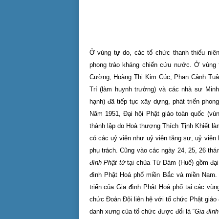
Ở vùng tự do, các tổ chức thanh thiếu niên
phong trào kháng chiến cứu nước. Ở vùng t
Cường, Hoàng Thị Kim Cúc, Phan Cảnh Tu
Trí (làm huynh trưởng) và các nhà sư Min
hạnh) đã tiếp tục xây dựng, phát triển pho
Năm 1951, Đại hội Phật giáo toàn quốc (vù
thành lập do Hoà thượng Thích Tịnh Khiết là
có các uỷ viên như uỷ viên tăng sự, uỷ viê
phụ trách. Cũng vào các ngày 24, 25, 26 thá
đình Phật tử
tại chùa Từ Đàm (Huế) gồm đại 
đình Phật Hoá phổ miền Bắc và miền Nam. M
triển của Gia đình Phật Hoá phổ tại các vùn
chức Đoàn Đội liên hệ với tổ chức Phật giáo
danh xưng của tổ chức được đổi là “
Gia đình