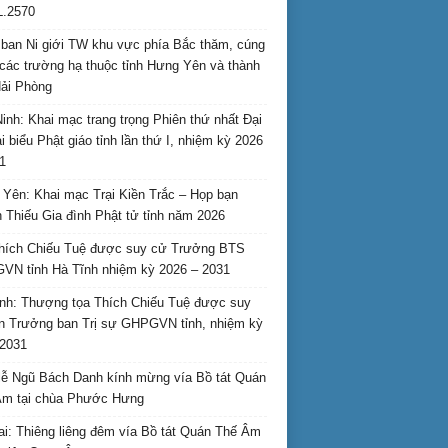
L.2570
ban Ni giới TW khu vực phía Bắc thăm, cúng
các trường hạ thuộc tỉnh Hưng Yên và thành
ải Phòng
inh: Khai mạc trang trọng Phiên thứ nhất Đại
ại biểu Phật giáo tỉnh lần thứ I, nhiệm kỳ 2026
1
Yên: Khai mạc Trại Kiền Trắc – Họp bạn
 Thiếu Gia đình Phật tử tỉnh năm 2026
hích Chiếu Tuệ được suy cử Trưởng BTS
N tỉnh Hà Tĩnh nhiệm kỳ 2026 – 2031
nh: Thượng tọa Thích Chiếu Tuệ được suy
n Trưởng ban Trị sự GHPGVN tỉnh, nhiệm kỳ
2031
ễ Ngũ Bách Danh kính mừng vía Bồ tát Quán
Âm tại chùa Phước Hưng
ai: Thiêng liêng đêm vía Bồ tát Quán Thế Âm