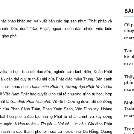
BÀI
Phật pháp khắp nơi và xuất bản các tập san như: “Phật pháp và
Cô p
h niên Đức dục”, “Đạo Phật”; ngoài ra còn đảm nhiệm việc biên
chuy
giao phó.
Phatt
Tấn 
kế n
BTV 
việc tu học, trau dồi đạo đức, nghiên cứu kinh điển, Đoàn Phật
Thầy
 là đoàn thể quy tụ thiếu nhi của Phật giáo miền Trung. Bên cạnh
phải
ổ chức khác như
Thanh niên Phật tử, Hướng đạo Phật tử
và
Gia
Đào V
ội Việt
Nam
Phật học
quyết định cải tổ chương trình tu học, hợp
hất là
Gia đình Phật Hoá phổ
. Võ Đình Cường được đề cử đứng
Bình
Toà
ác của Phan Cảnh Tuân, Phan Xuân Sanh, Văn Đình My, Hoàng
Phatt
hật Hoá phổ là đào tạo những Phật tử chân chính và xây dựng
âm ngôn là
Hoà thuận – Tin yêu – Vui vẻ.
Lúc đầu, Gia đình Phật
Trao
 nhanh ra các thành phố lớn của cả nước như Đà Nẵng, Quảng