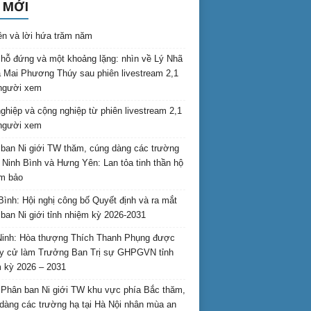
 MỚI
ên và lời hứa trăm năm
hỗ đứng và một khoảng lặng: nhìn về Lý Nhã
 Mai Phương Thúy sau phiên livestream 2,1
 người xem
nghiệp và cộng nghiệp từ phiên livestream 2,1
 người xem
ban Ni giới TW thăm, cúng dàng các trường
i Ninh Bình và Hưng Yên: Lan tỏa tinh thần hộ
am bảo
Bình: Hội nghị công bố Quyết định và ra mắt
ban Ni giới tỉnh nhiệm kỳ 2026-2031
inh: Hòa thượng Thích Thanh Phụng được
uy cử làm Trưởng Ban Trị sự GHPGVN tỉnh
 kỳ 2026 – 2031
Phân ban Ni giới TW khu vực phía Bắc thăm,
dàng các trường hạ tại Hà Nội nhân mùa an