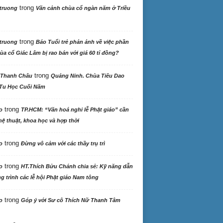
trong
truong
Vãn cảnh chùa cổ ngàn năm ở Triều
trong
truong
Báo Tuổi trẻ phản ảnh về việc phần
ùa cổ Giác Lâm bị rao bán với giá 60 tỉ đồng?
trong
 Thanh Châu
Quảng Ninh. Chùa Tiêu Dao
Tu Học Cuối Năm
trong
o
TP.HCM: “Văn hoá nghi lễ Phật giáo” cần
ệ thuật, khoa học và hợp thời
trong
o
Đừng vô cảm với các thầy trụ trì
trong
o
HT.Thích Bửu Chánh chia sẻ: Kỹ năng dẫn
 trình các lễ hội Phật giáo Nam tông
trong
o
Góp ý với Sư cô Thích Nữ Thanh Tâm