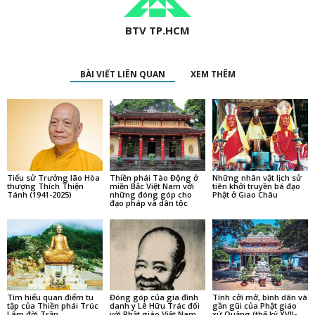
BTV TP.HCM
BÀI VIẾT LIÊN QUAN
XEM THÊM
Tiểu sử Trưởng lão Hòa
Thiền phái Tào Động ở
Những nhân vật lịch sử
thượng Thích Thiện
miền Bắc Việt Nam với
tiên khởi truyền bá đạo
Tánh (1941-2025)
những đóng góp cho
Phật ở Giao Châu
đạo pháp và dân tộc
Tìm hiểu quan điểm tu
Đóng góp của gia đình
Tính cởi mở, bình dân và
tập của Thiền phái Trúc
danh y Lê Hữu Trác đối
gần gũi của Phật giáo
Lâm đời Trần
với Phật giáo Việt Nam
xứ Quảng (thế kỷ XVII-