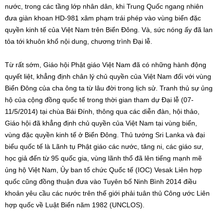
nước, trong các tầng lớp nhân dân, khi Trung Quốc ngang nhiên
đưa giàn khoan HD-981 xâm phạm trái phép vào vùng biển đặc
quyền kinh tế của Việt Nam trên Biển Đông. Và, sức nóng ấy đã lan
tỏa tới khuôn khổ nội dung, chương trình Đại lễ.
Từ rất sớm, Giáo hội Phật giáo Việt Nam đã có những hành động
quyết liệt, khẳng định chân lý chủ quyền của Việt Nam đối với vùng
Biển Đông của cha ông ta từ lâu đời trong lịch sử. Tranh thủ sự ủng
hộ của cộng đồng quốc tế trong thời gian tham dự Đại lễ (07-
11/5/2014) tại chùa Bái Đính, thông qua các diễn đàn, hội thảo,
Giáo hội đã khẳng định chủ quyền của Việt Nam tại vùng biển,
vùng đặc quyền kinh tế ở Biển Đông. Thủ tướng Sri Lanka và đại
biểu quốc tế là Lãnh tụ Phật giáo các nước, tăng ni, các giáo sư,
học giả đến từ 95 quốc gia, vùng lãnh thổ đã lên tiếng mạnh mẽ
ủng hộ Việt Nam, Ủy ban tổ chức Quốc tế (IOC) Vesak Liên hợp
quốc cũng đồng thuận đưa vào Tuyên bố Ninh Bình 2014 điều
khoản yêu cầu các nước trên thế giới phải tuân thủ Công ước Liên
hợp quốc về Luật Biển năm 1982 (UNCLOS).