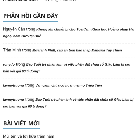
PHẢN HỒI GẦN ĐÂY
Nguyên Cần
trong
Không khí chuẩn bị cho Tọa đàm Khoa học Hoằng pháp Hải
ngoại năm 2025 tại Huế
Trần Minh
trong
Mở tranh Phật, cầu an trên bảo tháp Mandala Tây Thiên
trong
tonydo
Báo Tuổi trẻ phản ảnh về việc phần đất chùa cổ Giác Lâm bị rao
bán với giá 60 tỉ đồng?
trong
kennytruong
Vãn cảnh chùa cổ ngàn năm ở Triều Tiên
trong
kennytruong
Báo Tuổi trẻ phản ảnh về việc phần đất chùa cổ Giác Lâm bị
rao bán với giá 60 tỉ đồng?
BÀI VIẾT MỚI
Mũi tên và lời hứa trăm năm