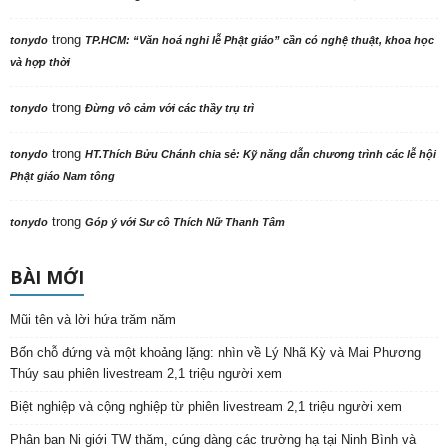
trong
tonydo
TP.HCM: “Văn hoá nghi lễ Phật giáo” cần có nghệ thuật, khoa học
và hợp thời
trong
tonydo
Đừng vô cảm với các thầy trụ trì
trong
tonydo
HT.Thích Bửu Chánh chia sẻ: Kỹ năng dẫn chương trình các lễ hội
Phật giáo Nam tông
trong
tonydo
Góp ý với Sư cô Thích Nữ Thanh Tâm
BÀI MỚI
Mũi tên và lời hứa trăm năm
Bốn chỗ đứng và một khoảng lặng: nhìn về Lý Nhã Kỳ và Mai Phương
Thúy sau phiên livestream 2,1 triệu người xem
Biệt nghiệp và cộng nghiệp từ phiên livestream 2,1 triệu người xem
Phân ban Ni giới TW thăm, cúng dàng các trường hạ tại Ninh Bình và