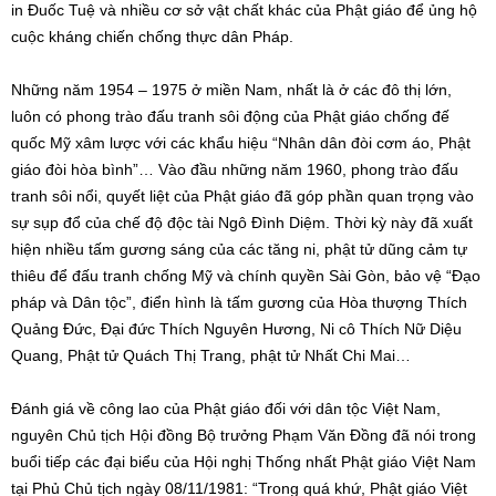
in Đuốc Tuệ và nhiều cơ sở vật chất khác của Phật giáo để ủng hộ
cuộc kháng chiến chống thực dân Pháp.
Những năm 1954 – 1975 ở miền Nam, nhất là ở các đô thị lớn,
luôn có phong trào đấu tranh sôi động của Phật giáo chống đế
quốc Mỹ xâm lược với các khẩu hiệu “Nhân dân đòi cơm áo, Phật
giáo đòi hòa bình”… Vào đầu những năm 1960, phong trào đấu
tranh sôi nổi, quyết liệt của Phật giáo đã góp phần quan trọng vào
sự sụp đổ của chế độ độc tài Ngô Đình Diệm. Thời kỳ này đã xuất
hiện nhiều tấm gương sáng của các tăng ni, phật tử dũng cảm tự
thiêu để đấu tranh chống Mỹ và chính quyền Sài Gòn, bảo vệ “Đạo
pháp và Dân tộc”, điển hình là tấm gương của Hòa thượng Thích
Quảng Đức, Đại đức Thích Nguyên Hương, Ni cô Thích Nữ Diệu
Quang, Phật tử Quách Thị Trang, phật tử Nhất Chi Mai…
Đánh giá về công lao của Phật giáo đối với dân tộc Việt Nam,
nguyên Chủ tịch Hội đồng Bộ trưởng Phạm Văn Đồng đã nói trong
buổi tiếp các đại biểu của Hội nghị Thống nhất Phật giáo Việt Nam
tại Phủ Chủ tịch ngày 08/11/1981: “Trong quá khứ, Phật giáo Việt