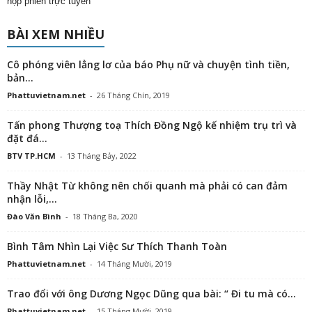
họp phiên trực tuyến
BÀI XEM NHIỀU
Cô phóng viên lẳng lơ của báo Phụ nữ và chuyện tình tiền,
bản...
Phattuvietnam.net
-
26 Tháng Chín, 2019
Tấn phong Thượng toạ Thích Đồng Ngộ kế nhiệm trụ trì và
đặt đá...
BTV TP.HCM
-
13 Tháng Bảy, 2022
Thầy Nhật Từ không nên chối quanh mà phải có can đảm
nhận lỗi,...
Đào Văn Bình
-
18 Tháng Ba, 2020
Bình Tâm Nhìn Lại Việc Sư Thích Thanh Toàn
Phattuvietnam.net
-
14 Tháng Mười, 2019
Trao đổi với ông Dương Ngọc Dũng qua bài: “ Đi tu mà có...
Phattuvietnam.net
-
15 Tháng Mười, 2019