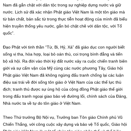
Nam đã gắn chặt với dân tộc trong sự nghiệp dựng nước và giữ
nước. Lịch sử đã xác nhận Phật giáo Việt Nam là một tôn giáo mà
từ bản chất, bản sắc từ trong thực tiễn hoạt động của mình đã biểu
hiện truyền thống yêu nước, gắn bó chặt chẽ với dân tộc, với Tổ
quốc”.
Đạo Phật với tinh thần “Từ, Bi, Hỷ, Xả” đã giáo dục con người biết
sống vị tha, hòa hợp, loại bỏ oán thù, coi trọng bình đẳng và tiến
bộ xã hội. Ra đời vào thời kỳ đất nước xảy ra cuộc chiến tranh biên
giới và sự cấm vận của Mỹ cùng các nước phương Tây, Giáo hội
Phật giáo Việt Nam đã không ngừng đấu tranh chống lại các luận
điệu sai trái về đời sống tôn giáo ở Việt Nam của các thế lực thù
địch; tranh thủ được sự ủng hộ của cộng đồng Phật giáo thế giới
trong đấu tranh ngoại giao bảo vệ đường lối, chính sách của Đảng,
Nhà nước ta về tự do tôn giáo ở Việt Nam.
Theo Thứ trưởng Bộ Nội vụ, Trưởng ban Tôn giáo Chính phủ Vũ
Chiến Thắng, với công cuộc xây dựng và bảo vệ Tổ quốc, Giáo hội