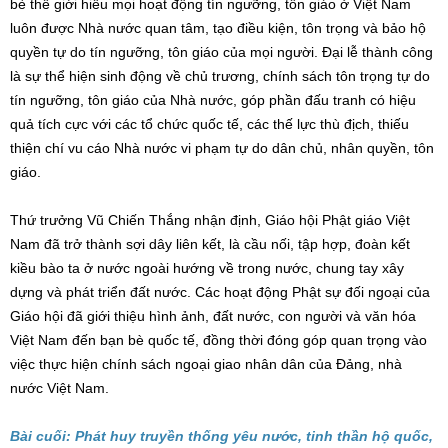
bè thế giới hiểu mọi hoạt động tín ngưỡng, tôn giáo ở Việt Nam
luôn được Nhà nước quan tâm, tạo điều kiện, tôn trọng và bảo hộ
quyền tự do tín ngưỡng, tôn giáo của mọi người. Đại lễ thành công
là sự thể hiện sinh động về chủ trương, chính sách tôn trọng tự do
tín ngưỡng, tôn giáo của Nhà nước, góp phần đấu tranh có hiệu
quả tích cực với các tổ chức quốc tế, các thế lực thù địch, thiếu
thiện chí vu cáo Nhà nước vi phạm tự do dân chủ, nhân quyền, tôn
giáo.
Thứ trưởng Vũ Chiến Thắng nhận định, Giáo hội Phật giáo Việt
Nam đã trở thành sợi dây liên kết, là cầu nối, tập hợp, đoàn kết
kiều bào ta ở nước ngoài hướng về trong nước, chung tay xây
dựng và phát triển đất nước. Các hoạt động Phật sự đối ngoại của
Giáo hội đã giới thiệu hình ảnh, đất nước, con người và văn hóa
Việt Nam đến bạn bè quốc tế, đồng thời đóng góp quan trọng vào
việc thực hiện chính sách ngoại giao nhân dân của Đảng, nhà
nước Việt Nam.
Bài cuối: Phát huy truyền thống yêu nước, tinh thần hộ quốc,