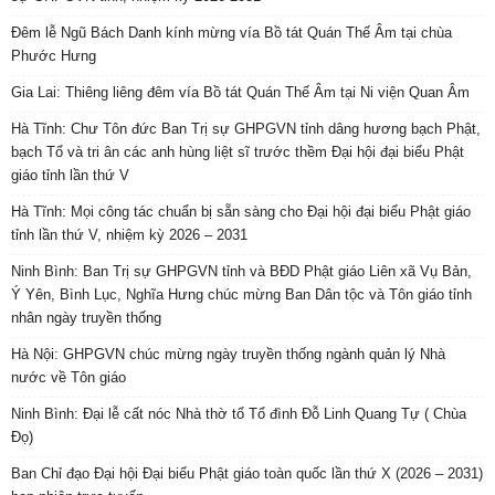
Đêm lễ Ngũ Bách Danh kính mừng vía Bồ tát Quán Thế Âm tại chùa
Phước Hưng
Gia Lai: Thiêng liêng đêm vía Bồ tát Quán Thế Âm tại Ni viện Quan Âm
Hà Tĩnh: Chư Tôn đức Ban Trị sự GHPGVN tỉnh dâng hương bạch Phật,
bạch Tổ và tri ân các anh hùng liệt sĩ trước thềm Đại hội đại biểu Phật
giáo tỉnh lần thứ V
Hà Tĩnh: Mọi công tác chuẩn bị sẵn sàng cho Đại hội đại biểu Phật giáo
tỉnh lần thứ V, nhiệm kỳ 2026 – 2031
Ninh Bình: Ban Trị sự GHPGVN tỉnh và BĐD Phật giáo Liên xã Vụ Bản,
Ý Yên, Bình Lục, Nghĩa Hưng chúc mừng Ban Dân tộc và Tôn giáo tỉnh
nhân ngày truyền thống
Hà Nội: GHPGVN chúc mừng ngày truyền thống ngành quản lý Nhà
nước về Tôn giáo
Ninh Bình: Đại lễ cất nóc Nhà thờ tổ Tổ đình Đỗ Linh Quang Tự ( Chùa
Đọ)
Ban Chỉ đạo Đại hội Đại biểu Phật giáo toàn quốc lần thứ X (2026 – 2031)