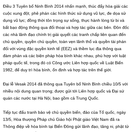
Điều 3 Tuyên bố Ninh Bình 2014 nhấn mạnh, thúc đẩy hòa giải các
cuộc xung đột, phê phán các hình thức sử dụng vũ lực, đe dọa sử
dụng vũ lực; đồng thời tôn trọng sự sống, thực hành lòng từ bi và
bất bạo động thông qua đối thoại và hợp tác giữa các bên. Đôn đốc
các nhà lãnh đạo chính trị giải quyết các tranh chấp liên quan đến
chủ quyền, quyền chủ quyền, toàn vẹn lãnh thổ và quyền tài phán
đối với vùng đặc quyền kinh tế (EEZ) và thềm lục địa thông qua
đàm phán và các biện pháp hòa bình khác nhau, phù hợp với luật
pháp quốc tế, trong đó có Công ước Liên hợp quốc về Luật Biển
1982, để duy trì hòa bình, ổn định và hợp tác trên thế giới.
Đại lễ Vesak 2014 đã thông qua Tuyên bố Ninh Bình chiều 10/5 với
nhiều nội dung quan trọng; được gửi tới Liên hợp quốc và Đại sứ
quán các nước tại Hà Nội, bao gồm cả Trung Quốc.
Tiếp tục đấu tranh bảo vệ chủ quyền biển, đảo của Tổ quốc, ngày
13/5, Hòa thượng Pháp chủ Giáo hội Phật giáo Việt Nam đã ra
Thông điệp về hòa bình tại Biển Đông gửi lãnh đạo, tăng ni, phật tử