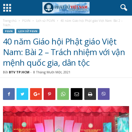
Trang chủ
PGVN
Lịch sử PGVN
40 năm Giáo hội Phật giáo Việt Nam: Bài 2 –
Trách...
PGVN
LỊCH SỬ PGVN
40 năm Giáo hội Phật giáo Việt
Nam: Bài 2 – Trách nhiệm với vận
mệnh quốc gia, dân tộc
Bởi
BTV TP.HCM
-
8 Tháng Mười Một, 2021