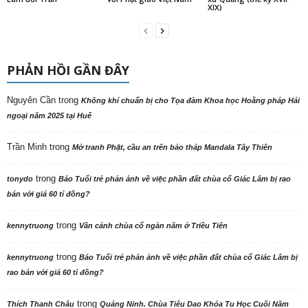
XIX)
PHẢN HỒI GẦN ĐÂY
Nguyên Cần
trong
Không khí chuẩn bị cho Tọa đàm Khoa học Hoằng pháp Hải
ngoại năm 2025 tại Huế
Trần Minh
trong
Mở tranh Phật, cầu an trên bảo tháp Mandala Tây Thiên
trong
tonydo
Báo Tuổi trẻ phản ảnh về việc phần đất chùa cổ Giác Lâm bị rao
bán với giá 60 tỉ đồng?
trong
kennytruong
Vãn cảnh chùa cổ ngàn năm ở Triều Tiên
trong
kennytruong
Báo Tuổi trẻ phản ảnh về việc phần đất chùa cổ Giác Lâm bị
rao bán với giá 60 tỉ đồng?
trong
Thích Thanh Châu
Quảng Ninh. Chùa Tiêu Dao Khóa Tu Học Cuối Năm