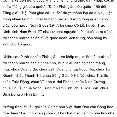
Có thể kể đến trong cuộc kháng chiến chống thực dân Pháp, các tổ
chức “Tăng già cứu quốc”, “Đoàn Phật giáo cứu quốc”, “Bộ đội
Tăng già”, “Hội Phật giáo cứu quốc” được thành lập đã quy tụ, vận
động nhiều tăng ni, phật tử hăng hái lên đường tòng quân đánh
giặc, cứu nước. Ngày 27/02/1947, tại chùa Cổ Lễ, huyện Trực
Ninh, tỉnh Nam Định, 27 nhà sư phát nguyện “cởi áo cà sa ra trận”,
trở thành những chiến sĩ Vệ quốc đoàn kiên trung, sẵn sàng hy
sinh cho Tổ quốc.
Nhiều cơ sở thờ tự của Phật giáo trên khắp mọi miền đất nước đã
trở thành những căn cứ che chở, nuôi giấu cán bộ cách mạng,
như: chùa Quảng Bá, chùa Linh Quang, chùa Ngọc Hồi, chùa Tự
Khánh, chùa Thanh Trì, chùa Sùng Giáo ở Hà Nội; chùa Trại Sơn,
chùa Trúc Động, chùa Vũ Lao ở Hải Phòng; chùa Ninh Cường,
chùa Cổ Lễ, chùa Vọng Cung ở Nam Định; chùa Hoa Sơn, chùa
Bích Động ở Ninh Bình…
Hưởng ứng lời kêu gọi của Chính phủ Việt Nam Dân chủ Cộng hòa
thực hiện “Tiêu thổ kháng chiến”, Hội Phật giáo đã cho phá hủy nhà