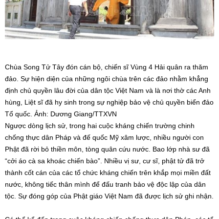
Chùa Song Tử Tây đón cán bộ, chiến sĩ Vùng 4 Hải quân ra thăm
đảo. Sự hiện diện của những ngôi chùa trên các đảo nhằm khẳng
định chủ quyền lâu đời của dân tộc Việt Nam và là nơi thờ các Anh
hùng, Liệt sĩ đã hy sinh trong sự nghiệp bảo vệ chủ quyền biển đảo
Tổ quốc. Ảnh: Dương Giang/TTXVN
Ngược dòng lịch sử, trong hai cuộc kháng chiến trường chinh
chống thực dân Pháp và đế quốc Mỹ xâm lược, nhiều người con
Phật đã rời bỏ thiền môn, tòng quân cứu nước. Bao lớp nhà sư đã
“cởi áo cà sa khoác chiến bào”. Nhiều vị sư, cư sĩ, phật tử đã trở
thành cốt cán của các tổ chức kháng chiến trên khắp mọi miền đất
nước, không tiếc thân mình để đấu tranh bảo vệ độc lập của dân
tộc. Sự đóng góp của Phật giáo Việt Nam đã được lịch sử ghi nhận.